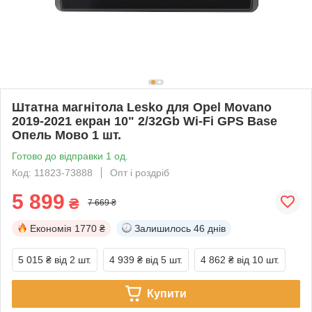
Штатна магнітола Lesko для Opel Movano
2019-2021 екран 10" 2/32Gb Wi-Fi GPS Base
Опель Мово 1 шт.
Готово до відправки 1 од.
Код: 11823-73888
Опт і роздріб
5 899
₴
7 669 ₴
Економія
1770 ₴
Залишилось
46 днів
5 015 ₴
від 2 шт.
4 939 ₴
від 5 шт.
4 862 ₴
від 10 шт.
Купити