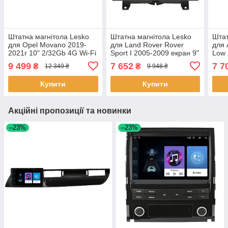
Штатна магнітола Lesko
Штатна магнітола Lesko
Штат
для Opel Movano 2019-
для Land Rover Rover
для 
2021г 10" 2/32Gb 4G Wi-Fi
Sport I 2005-2009 екран 9"
Low 
GPS Top Опель Мовоно 1
2/32Gb Wi-Fi GPS Base 3
1/16
9 499
7 652
7 7
₴
₴
12 349 ₴
9 948 ₴
шт.
шт.
1шт
Купити
Купити
Акційні пропозиції та новинки
–23%
–23%