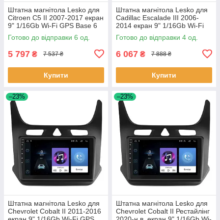
Штатна магнітола Lesko для
Штатна магнітола Lesko для
Citroen C5 II 2007-2017 екран
Cadillac Escalade III 2006-
9" 1/16Gb Wi-Fi GPS Base 6
2014 екран 9" 1/16Gb Wi-Fi
шт.
GPS Base Каміллак 4 шт.
Готово до відправки 6 од.
Готово до відправки 4 од.
5 797
6 067
₴
₴
7 537 ₴
7 888 ₴
Купити
Купити
–23%
–23%
Штатна магнітола Lesko для
Штатна магнітола Lesko для
Chevrolet Cobalt II 2011-2016
Chevrolet Cobalt II Рестайлінг
екран 9" 1/16Gb Wi-Fi GPS
2020-н.в. екран 9" 1/16Gb Wi-