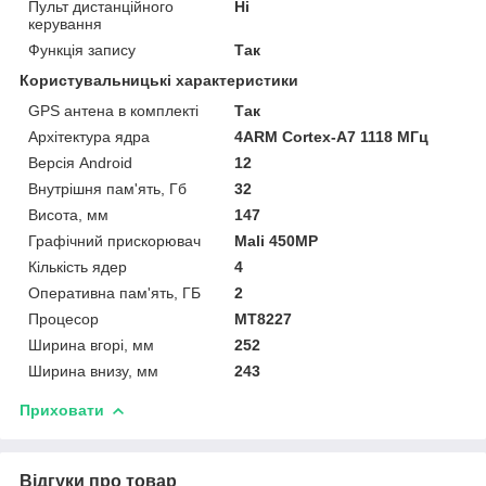
Пульт дистанційного
Ні
керування
Функція запису
Так
Користувальницькі характеристики
GPS антена в комплекті
Так
Архітектура ядра
4ARM Cortex-A7 1118 МГц
Версія Android
12
Внутрішня пам'ять, Гб
32
Висота, мм
147
Графічний прискорювач
Mali 450MP
Кількість ядер
4
Оперативна пам'ять, ГБ
2
Процесор
MT8227
Ширина вгорі, мм
252
Ширина внизу, мм
243
Приховати
Відгуки про товар