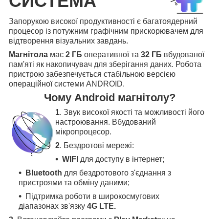
СИСТЕМА
Запорукою високої продуктивності є багатоядерний
процесор із потужним графічним прискорювачем для
відтворення візуальних завдань.
Магнітола
має
2 ГБ
оперативної та
32 ГБ
вбудованої
пам'яті як накопичувач для зберігання даних. Робота
пристрою забезпечується стабільною версією
операційної системи ANDROID.
Чому Android магнітолу?
1
. Звук високої якості та можливості його
настроювання. Вбудований
мікропроцесор.
2
. Бездротові мережі:
WIFI
для доступу в інтернет;
Bluetooth
для бездротового з'єднання з
пристроями та обміну даними;
Підтримка роботи в широкосмугових
діапазонах зв'язку
4G LTE.