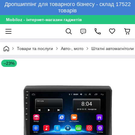
Дропшиппінг для товарного бізнесу - склад 17522
товарів
Mobiloz - інтернет-магазин гаджетів
Товари та послуги
Авто-, мото
Штатні автомагнітоли
–23%