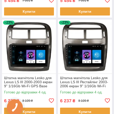
5 454
5 454
₴
₴
7 091 ₴
7 091 ₴
Купити
Купити
–23%
–23%
Штатна магнітола Lesko для
Штатна магнітола Lesko для
Lexus LS III 2000-2003 екран
Lexus LS III Рестайлінг 2003-
9" 1/16Gb Wi-Fi GPS Base
2006 екран 9" 1/16Gb Wi-Fi
Лексус 4 шт.
GPS Base 4 шт.
Готово до відправки 4 од.
Готово до відправки 4 од.
6 237
6 237
₴
₴
8 109 ₴
8 109 ₴
Купити
Купити