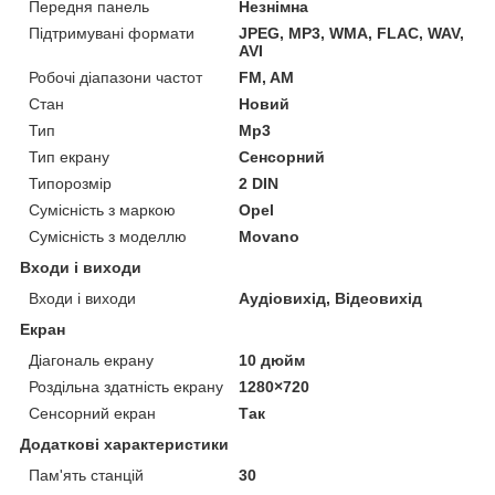
Передня панель
Незнімна
Підтримувані формати
JPEG, MP3, WMA, FLAC, WAV,
AVI
Робочі діапазони частот
FM, AM
Стан
Новий
Тип
Mp3
Тип екрану
Сенсорний
Типорозмір
2 DIN
Сумісність з маркою
Opel
Сумісність з моделлю
Movano
Входи і виходи
Входи і виходи
Аудіовихід, Відеовихід
Екран
Діагональ екрану
10 дюйм
Роздільна здатність екрану
1280×720
Сенсорний екран
Так
Додаткові характеристики
Пам'ять станцій
30