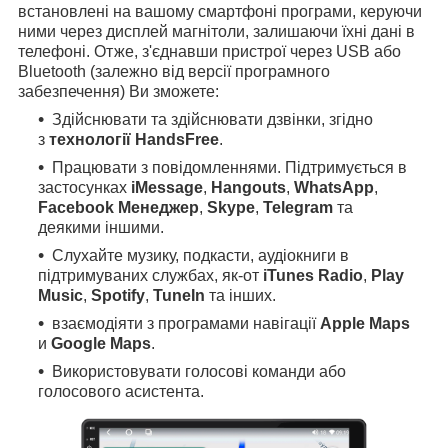
встановлені на вашому смартфоні програми, керуючи
ними через дисплей магнітоли, залишаючи їхні дані в
телефоні. Отже, з'єднавши пристрої через USB або
Bluetooth (залежно від версії програмного
забезпечення) Ви зможете:
Здійснювати та здійснювати дзвінки, згідно
з
технології HandsFree
.
Працювати з повідомленнями. Підтримується в
застосунках
iMessage
,
Hangouts
,
WhatsApp
,
Facebook Менеджер
,
Skype
,
Telegram
та
деякими іншими.
Слухайте музику, подкасти, аудіокниги в
підтримуваних службах, як-от
iTunes Radio
,
Play
Music
,
Spotify
,
TuneIn
та інших.
взаємодіяти з програмами навігації
Apple Maps
и
Google Maps
.
Використовувати голосові команди або
голосового асистента.