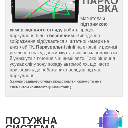
ПАРКО
ВКА
Магнітола
з
підтримкою
камер заднього огляду
робить процес
паркування більш
безпечним
. Виведення
зображення відбувається зі штатної камери на
дисплей ГК.
Паркувальні лінії
на екрані, у режимі
реального часу, допоможуть точніше маневрувати
й уникнути зіткнення з іншими авто. Таке рішення
усуває сліпу зону позаду автомобіля, що часто
призводить до небажаних наслідків під час
паркування.
(
камери заднього огляду представлені окремо та не є
елементом комплектації магнітоли.
)
ПОТУЖНА