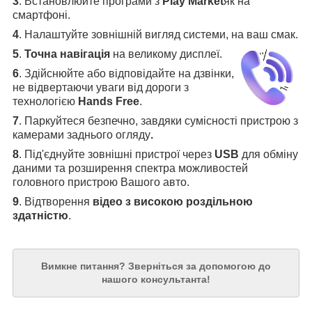
3
.
Встановлюйте програми з
Play Market
як на
смартфоні.
4
.
Налаштуйте зовнішній вигляд системи, на ваш смак.
5
.
Точна навігація
на великому дисплеї
.
6
.
Здійснюйте або відповідайте на дзвінки,
не відвертаючи уваги від дороги з
технологією
Hands Free
.
7
. Паркуйтеся безпечно, завдяки сумісності пристрою з
камерами заднього огляду
.
8
. Під'єднуйте зовнішні пристрої через
USB
для обміну
даними та розширення спектра можливостей
головного пристрою Вашого авто.
9
. Відтворення
відео з високою роздільною
здатністю
.
Вимкне питання?
Зверніться за допомогою до
нашого консультанта!