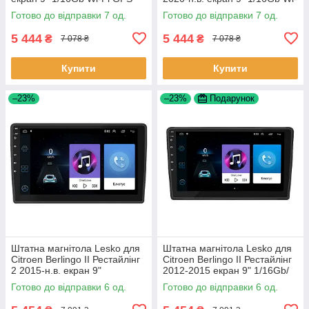
Base Шевроле Кобальт 7 шт.
Fi GPS Base 7 шт.
Готово до відправки 7 од.
Готово до відправки 7 од.
5 444
5 444
₴
₴
7 078 ₴
7 078 ₴
Купити
Купити
–23%
–23%
Подарунок
Штатна магнітола Lesko для
Штатна магнітола Lesko для
Citroen Berlingo II Рестайлінг
Citroen Berlingo II Рестайлінг
2 2015-н.в. екран 9"
2012-2015 екран 9" 1/16Gb/
1/16Gb/Wi-Fi GPS Optima 6шт
Wi-Fi GPS Optima 6шт
Готово до відправки 6 од.
Готово до відправки 6 од.