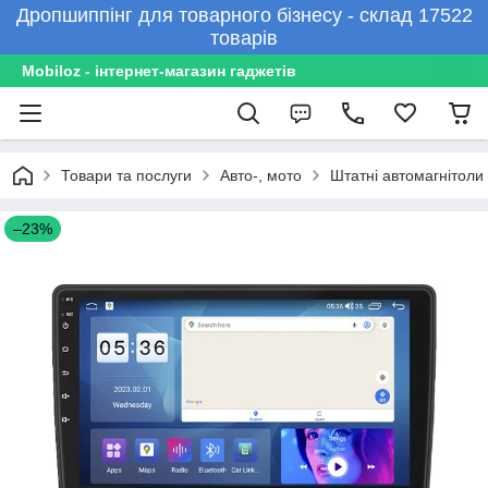
Дропшиппінг для товарного бізнесу - склад 17522
товарів
Mobiloz - інтернет-магазин гаджетів
Товари та послуги
Авто-, мото
Штатні автомагнітоли
–23%