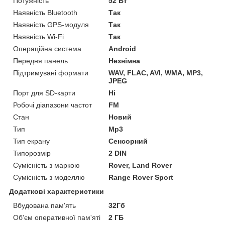
Потужність
52 Вт
Наявність Bluetooth
Так
Наявність GPS-модуля
Так
Наявність Wi-Fi
Так
Операційна система
Android
Передня панель
Незнімна
Підтримувані формати
WAV, FLAC, AVI, WMA, MP3,
JPEG
Порт для SD-карти
Ні
Робочі діапазони частот
FM
Стан
Новий
Тип
Mp3
Тип екрану
Сенсорний
Типорозмір
2 DIN
Сумісність з маркою
Rover, Land Rover
Сумісність з моделлю
Range Rover Sport
Додаткові характеристики
Вбудована пам'ять
32Гб
Об'єм оперативної пам'яті
2 ГБ