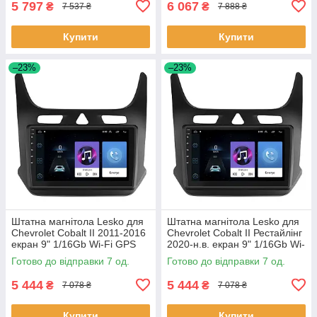
5 797
6 067
₴
₴
7 537 ₴
7 888 ₴
Купити
Купити
–23%
–23%
Штатна магнітола Lesko для
Штатна магнітола Lesko для
Chevrolet Cobalt II 2011-2016
Chevrolet Cobalt II Рестайлінг
екран 9" 1/16Gb Wi-Fi GPS
2020-н.в. екран 9" 1/16Gb Wi-
Base Шевроле Кобальт 7 шт.
Fi GPS Base 7 шт.
Готово до відправки 7 од.
Готово до відправки 7 од.
5 444
5 444
₴
₴
7 078 ₴
7 078 ₴
Купити
Купити