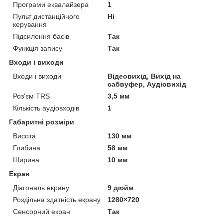
Програми еквалайзера
1
Пульт дистанційного
Ні
керування
Підсилення басів
Так
Функція запису
Так
Входи і виходи
Входи і виходи
Відеовихід, Вихід на
сабвуфер, Аудіовихід
Роз'єм TRS
3,5 мм
Кількість аудіовходів
1
Габаритні розміри
Висота
130 мм
Глибина
58 мм
Ширина
10 мм
Екран
Діагональ екрану
9 дюйм
Роздільна здатність екрану
1280×720
Сенсорний екран
Так