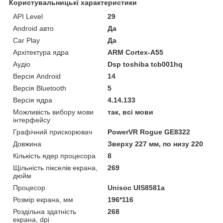
Користувальницькі характеристики
API Level
29
Android авто
Да
Car Play
Да
Архітектура ядра
ARM Cortex-A55
Аудіо
Dsp toshiba tcb001hq
Версія Android
14
Версія Bluetooth
5
Версія ядра
4.14.133
Можливість вибору мови
так, всі мови
інтерфейсу
Графічний прискорювач
PowerVR Rogue GE8322
Довжина
Зверху 227 мм, по низу 220
Кількість ядер процесора
8
Щільність пікселів екрана,
269
дюйм
Процесор
Unisoc UIS8581a
Розмір екрана, мм
196*116
Роздільна здатність
268
екрана, dpi