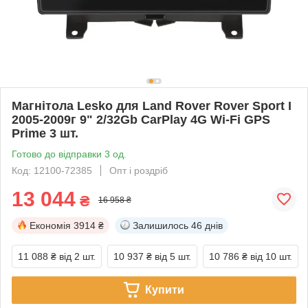
Магнітола Lesko для Land Rover Rover Sport I
2005-2009г 9" 2/32Gb CarPlay 4G Wi-Fi GPS
Prime 3 шт.
Готово до відправки 3 од.
Код: 12100-72385
Опт і роздріб
13 044
₴
16 958 ₴
Економія
3914 ₴
Залишилось
46 днів
11 088 ₴
від 2 шт.
10 937 ₴
від 5 шт.
10 786 ₴
від 10 шт.
Купити