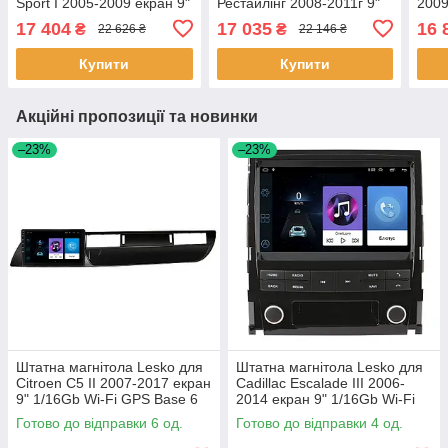
Sport I 2005-2009 екран 9"
Рестайлінг 2008-2011г 9"
2009
6/128Gb 4G Wi-Fi GPS Top
4/64Gb CarPlay 4G Wi-Fi
Gb C
17 404
17 035
16 
₴
₴
22 626 ₴
22 146 ₴
3 шт.
GPS Prime 1 шт.
Prim
Купити
Купити
Акційні пропозиції та новинки
–23%
–23%
Штатна магнітола Lesko для
Штатна магнітола Lesko для
Citroen C5 II 2007-2017 екран
Cadillac Escalade III 2006-
9" 1/16Gb Wi-Fi GPS Base 6
2014 екран 9" 1/16Gb Wi-Fi
шт.
GPS Base Каміллак 4 шт.
Готово до відправки 6 од.
Готово до відправки 4 од.