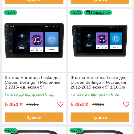
–23%
–23%
Подарунок
Штатна магнітола Lesko для
Штатна магнітола Lesko для
Citroen Berlingo II Рестайлінг
Citroen Berlingo II Рестайлінг
2 2015-н.в. екран 9"
2012-2015 екран 9" 1/16Gb/
1/16Gb/Wi-Fi GPS Optima 6шт
Wi-Fi GPS Optima 6шт
Готово до відправки 6 од.
Готово до відправки 6 од.
5 454
5 454
₴
₴
7 091 ₴
7 091 ₴
Купити
Купити
–23%
–23%