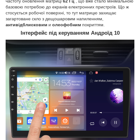
частоту оновлення матриці
62 Гц
, що вже стало мінімальною
базовою потребою до екранів електронних пристроїв. Що ж
стосується робочої поверхні, то тут матрицю захищає
загартоване скло з дещошаровим напиленням,
антивідблисковим
и
олеофобним
покриттям.
Інтерфейс під керуванням Андроїд 10