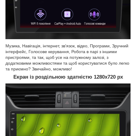
Музика, Навігація, інтернет, зв'язок, відео, Програми, Зручний
інтерфейс, Голосове керування, Робота в парі з іншими
пристроями, та так, щоб усе на потужному залозі, з
додатковими можливостями та щоб користуватися було легко
та приємно? Звичайно, можливо!
Екран із роздільною здатністю 1280х720 рх