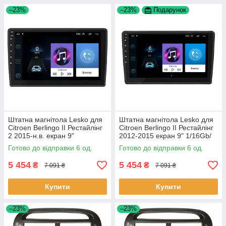
–23%
–23%
Подарунок
Штатна магнітола Lesko для
Штатна магнітола Lesko для
Citroen Berlingo II Рестайлінг
Citroen Berlingo II Рестайлінг
2 2015-н.в. екран 9"
2012-2015 екран 9" 1/16Gb/
1/16Gb/Wi-Fi GPS Optima 6шт
Wi-Fi GPS Optima 6шт
Готово до відправки 6 од.
Готово до відправки 6 од.
5 454
5 454
₴
₴
7 091 ₴
7 091 ₴
Купити
Купити
–23%
–23%