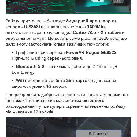
Роботу пристрою, забезпечує
8-ядерний процесор
от
Unisoc - UIS8581a
з тактовою частотою
1600Mhz
,
оптимальною архітектурою ядра
Cortex-A55
и
2 гігабайти
оперативної пам'яті. Це досить свіже рішення 2020 року, що
дало змогу застосувати кілька важливих технологій:
Графічний прискорювач
PowerVR Rogue GE8322
High-End Gaming середнього рівня.
Bluetooth 5.0
— швидкість роботи до 2.4835 Ггц +
Low Energy.
Wifi
і можливість роботи
Sim-карток
в діапазонах
широкосмугових
4G
мереж.
Процесор досить добре справляється з навантаженнями, на
що також істотний вплив має система
активного
охолодження
, тут це кулер з окремим виведенням роз'єму
під живлення 12 вольтів.