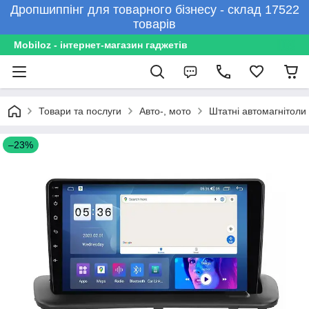
Дропшиппінг для товарного бізнесу - склад 17522
товарів
Mobiloz - інтернет-магазин гаджетів
Товари та послуги
Авто-, мото
Штатні автомагнітоли
–23%