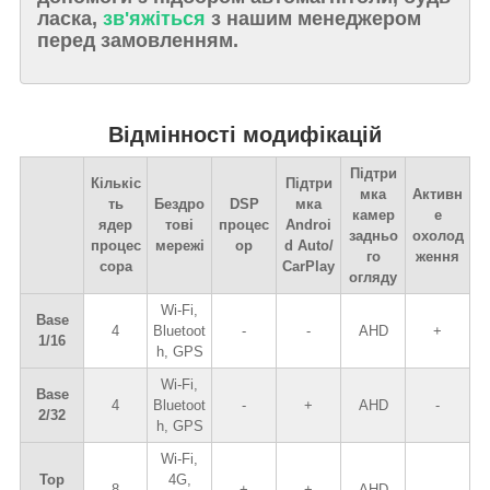
ласка,
зв'яжіться
з нашим менеджером
перед замовленням.
Відмінності модифікацій
Підтри
Кількіс
Підтри
мка
Активн
ть
Бездро
DSP
мка
камер
е
ядер
тові
процес
Androi
задньо
охолод
процес
мережі
ор
d Auto/
го
ження
сора
CarPlay
огляду
Wi-Fi,
Base
4
Bluetoot
-
-
AHD
+
1/16
h, GPS
Wi-Fi,
Base
4
Bluetoot
-
+
AHD
-
2/32
h, GPS
Wi-Fi,
Top
4G,
8
+
+
AHD
-