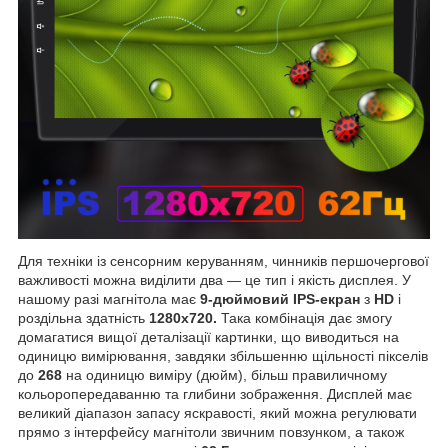
Для техніки із сенсорним керуванням, чинників першочергової
важливості можна виділити два — це тип і якість дисплея. У
нашому разі магнітола має
9-дюймовий IPS-екран
з
HD
і
роздільна здатність
1280х720.
Така комбінація дає змогу
домагатися вищої деталізації картинки, що виводиться на
одиницю вимірювання, завдяки збільшенню щільності пікселів
до
268
на одиницю виміру (дюйм), більш правиличному
кольоропередаванню та глибини зображення. Дисплей має
великий діапазон запасу яскравості, який можна регулювати
прямо з інтерфейсу магнітоли звичним повзунком, а також