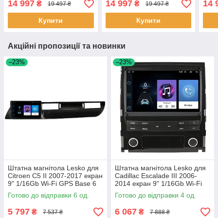
14 997
14 997
14 
₴
₴
19 497 ₴
19 497 ₴
Prime 2 шт.
шт.
GPS 
Купити
Купити
Акційні пропозиції та новинки
–23%
–23%
Штатна магнітола Lesko для
Штатна магнітола Lesko для
Citroen C5 II 2007-2017 екран
Cadillac Escalade III 2006-
9" 1/16Gb Wi-Fi GPS Base 6
2014 екран 9" 1/16Gb Wi-Fi
шт.
GPS Base Каміллак 4 шт.
Готово до відправки 6 од.
Готово до відправки 4 од.
5 797
6 067
₴
₴
7 537 ₴
7 888 ₴