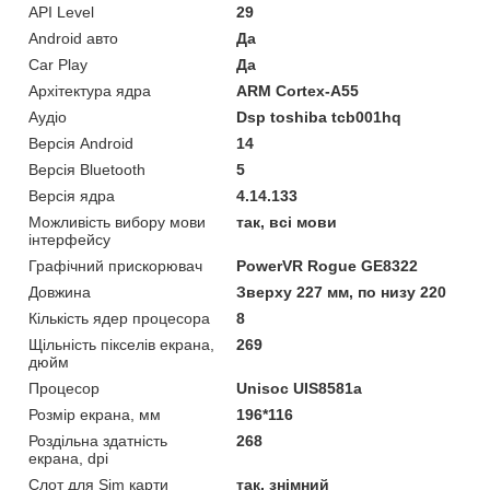
API Level
29
Android авто
Да
Car Play
Да
Архітектура ядра
ARM Cortex-A55
Аудіо
Dsp toshiba tcb001hq
Версія Android
14
Версія Bluetooth
5
Версія ядра
4.14.133
Можливість вибору мови
так, всі мови
інтерфейсу
Графічний прискорювач
PowerVR Rogue GE8322
Довжина
Зверху 227 мм, по низу 220
Кількість ядер процесора
8
Щільність пікселів екрана,
269
дюйм
Процесор
Unisoc UIS8581a
Розмір екрана, мм
196*116
Роздільна здатність
268
екрана, dpi
Слот для Sim карти
так, знімний