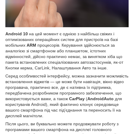
Android 10
на цей момент є однією з найбільш свіжих і
оптимізованих операційних систем для пристроїв на базі
мобільних
ARM
процесорів. Керування здійснюється за
аналогією зі смартфоном або планшетом, істотних
відмінностей, дійсно практично немає, за винятком хіба що
пакета встановлених спеціалізованих автозастосунків, як-от
Кнопки керма, CarLink, Налаштування Авто та інше.
Серед особливостей інтерфейсу, можна зазначити можливість
встановлення віджетів — це може бути навігація, вікно відео
програвача, практично все, де є нативна їх підтримка,
передбачена розробником програмного забезпечення, що
використовується вами, а також
CarPlay
(
AndroidAuto
для
користувачів Android), який фактично клонує середовище
вашого смартфона під час під'єднання та переносить її на
дисплей магнітоли.
Після цього, ви буквально можете продовжувати роботу з
програмами вашого смартфона на дисплеї головного