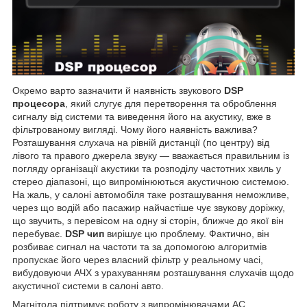
Окремо варто зазначити й наявність звукового
DSP
процесора
, який слугує для перетворення та оброблення
сигналу від системи та виведення його на акустику, вже в
фільтрованому вигляді. Чому його наявність важлива?
Розташування слухача на рівній дистанції (по центру) від
лівого та правого джерела звуку — вважається правильним із
погляду організації акустики та розподілу частотних хвиль у
стерео діапазоні, що випромінюються акустичною системою.
На жаль, у салоні автомобіля таке розташування неможливе,
через що водій або пасажир найчастіше чує звукову доріжку,
що звучить, з перевісом на одну зі сторін, ближче до якої він
перебуває.
DSP чип
вирішує цю проблему. Фактично, він
розбиває сигнал на частоти та за допомогою алгоритмів
пропускає його через власний фільтр у реальному часі,
вибудовуючи АЧХ з урахуванням розташування слухачів щодо
акустичної системи в салоні авто.
Магнітола підтримує роботу з випромінювачами АС