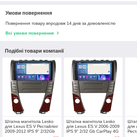
Умови повернення
Повернення товару впродовж 14 днів за домовленістю
Всі умови повернення
Подібні товари компанії
Штатна магнітола Lesko
Штатна магнітола Lesko
Штат
для Lexus ES V Рестайлінг
для Lexus ES V 2006-2009
для 
2009-2012 IPS 9" 2/32Gb
IPS 9" 2/32 Gb CarPlay 4G
Рест
CarPlay 4G Wi-Fi GPS
Wi-Fi GPS Prime Лексус 2
2/32