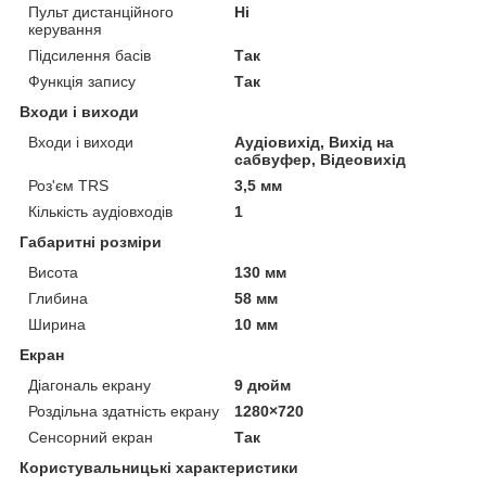
Пульт дистанційного
Ні
керування
Підсилення басів
Так
Функція запису
Так
Входи і виходи
Входи і виходи
Аудіовихід, Вихід на
сабвуфер, Відеовихід
Роз'єм TRS
3,5 мм
Кількість аудіовходів
1
Габаритні розміри
Висота
130 мм
Глибина
58 мм
Ширина
10 мм
Екран
Діагональ екрану
9 дюйм
Роздільна здатність екрану
1280×720
Сенсорний екран
Так
Користувальницькі характеристики