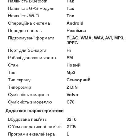
Наявність Bluetooth
Так
Наявність GPS-модуля
Так
Наявність Wi-Fi
Так
Операційна система
Android
Передня панель
Незнімна
Підтримувані формати
FLAC, WMA, WAV, AVI, MP3,
JPEG
Порт для SD-карти
Ні
Робочі діапазони частот
FM
Стан
Новий
Тип
Mp3
Тип екрану
Сенсорний
Типорозмір
2 DIN
Сумісність з маркою
Volvo
Сумісність з моделлю
C70
Додаткові характеристики
Вбудована пам'ять
32Гб
Об'єм оперативної пам'яті
2 ГБ
Програми еквалайзера
1