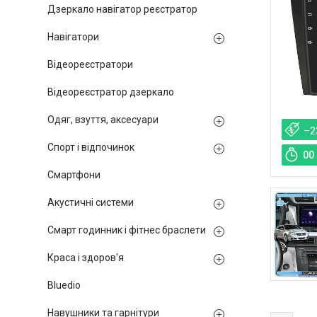
Дзеркало навігатор реєстратор
Навігатори
Відеореєстратори
Відеореєстратор дзеркало
Одяг, взуття, аксесуари
–2
Спорт і відпочинок
0
0
Смартфони
Акустичні системи
Смарт годинник і фітнес браслети
Краса і здоров'я
Bluedio
Навушники та гарнітури