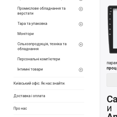
Промислове обладнання та
верстати
Тара та упаковка
Монітори
Сільхозпродукція, техніка та
обладнання
Персональні комп'ютери
пара
проц
Інтимні товари
Київський офіс. Як нас знайти.
Ca
Доставка і оплата
и
Про нас
An