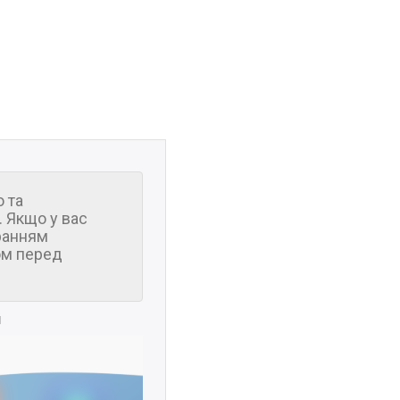
 та
 Якщо у вас
ранням
м перед
и