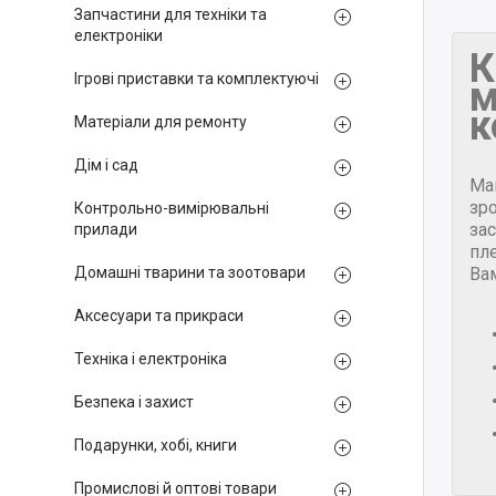
Запчастини для техніки та
електроніки
К
Ігрові приставки та комплектуючі
м
к
Матеріали для ремонту
Дім і сад
Ма
зр
Контрольно-вимірювальні
за
прилади
пле
Ва
Домашні тварини та зоотовари
Аксесуари та прикраси
Техніка і електроніка
Безпека і захист
Подарунки, хобі, книги
Промислові й оптові товари