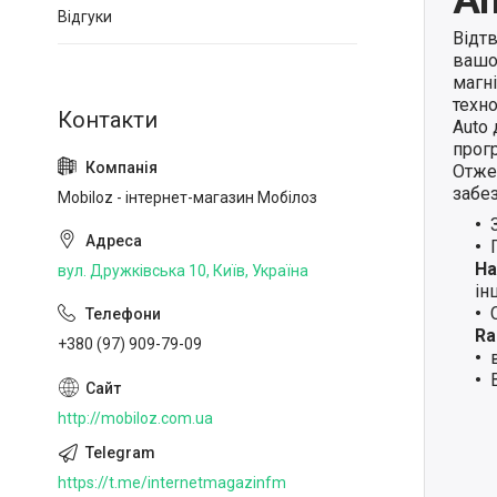
Відгуки
Відт
вашо
магн
техно
Auto
прогр
Отже,
забе
Mobiloz - інтернет-магазин Мобілоз
Ha
вул. Дружківська 10, Київ, Україна
ін
Ra
+380 (97) 909-79-09
http://mobiloz.com.ua
https://t.me/internetmagazinfm