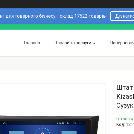
г для товарного бізнесу - склад 17522 товарів
Дізнати
Головна
Товари та послуги
Повернення 
Чому варто купувати у нас
6 причин
Оптовим покупцям
Штатн
Kizas
Сузук
Готово д
Код:
121