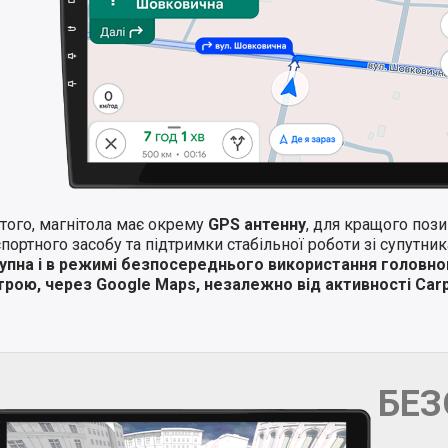
того, магнітола має окрему
GPS антенну
, для кращого поз
портного засобу та підтримки стабільної роботи зі супутни
упна і в режимі безпосереднього використання головно
трою, через Google Maps, незалежно від активності Carp
БЕ