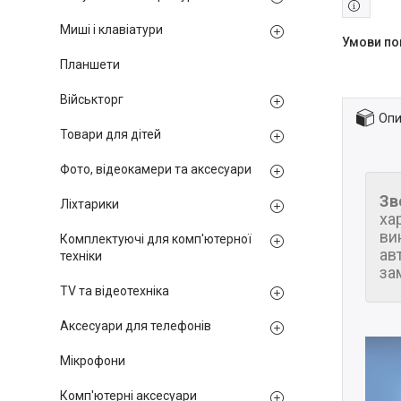
Миші і клавіатури
Планшети
Військторг
Опи
Товари для дітей
Фото, відеокамери та аксесуари
Зв
Ліхтарики
ха
ви
Комплектуючі для комп'ютерної
ав
техніки
за
TV та відеотехніка
Аксесуари для телефонів
Мікрофони
Комп'ютерні аксесуари