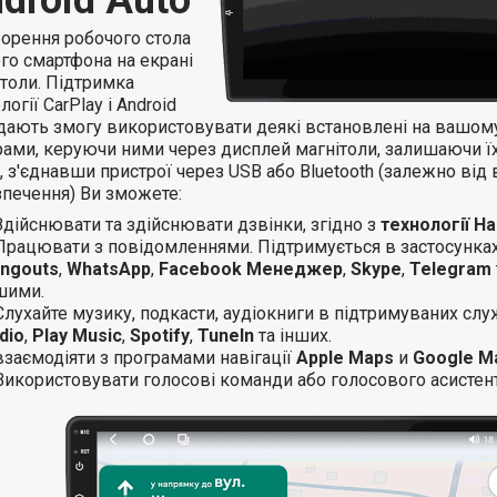
ворення робочого стола
го смартфона на екрані
ітоли. Підтримка
логії CarPlay і Android
 дають змогу використовувати деякі встановлені на вашом
ами, керуючи ними через дисплей магнітоли, залишаючи їхн
 з'єднавши пристрої через USB або Bluetooth (залежно від 
зпечення) Ви зможете:
Здійснювати та здійснювати дзвінки, згідно з
технології H
Працювати з повідомленнями. Підтримується в застосунка
ngouts
,
WhatsApp
,
Facebook Менеджер
,
Skype
,
Telegram
шими.
Слухайте музику, подкасти, аудіокниги в підтримуваних слу
dio
,
Play Music
,
Spotify
,
TuneIn
та інших.
взаємодіяти з програмами навігації
Apple Maps
и
Google M
Використовувати голосові команди або голосового асистент