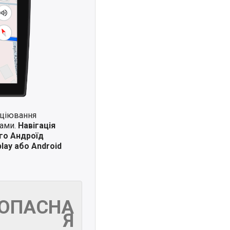
иціювання
ками.
Навігація
го Андроїд
lay або Android
ЗОПАСНА
Я