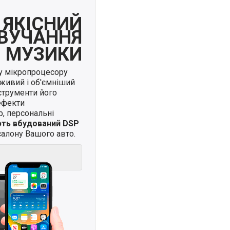
ЯКІСНИЙ
ВУЧАННЯ
МУЗИКИ
у мікропроцесору
живий і об'ємніший
нструменти його
ефекти
, персональні
ють вбудований DSP
алону Вашого авто.