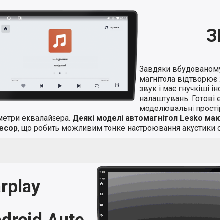
З
Завдяки вбудованом
магнітола відтворює 
звук і має гнучкіші і
налаштувань. Готові 
моделювальні простір
метри еквалайзера.
Деякі моделі автомагнітол Lesko ма
есор
, що робить можливим тонке настроювання акустики с
rplay
droid Auto