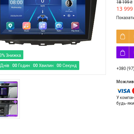
18 199 ₴
13 999
Показати
3%
Днів
0
0
Годин
0
0
Хвилин
0
0
Секунд
+380 (97
У компан
будь-яки