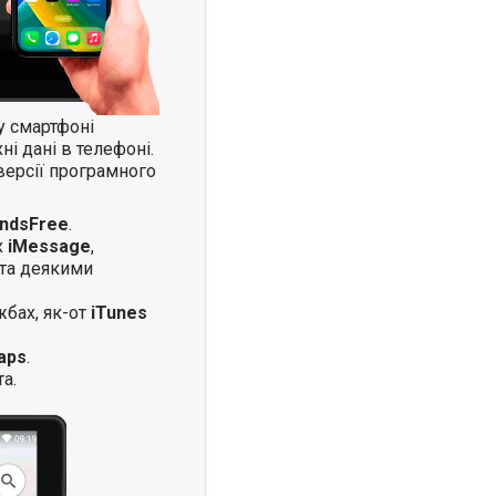
у смартфоні
і дані в телефоні.
версії програмного
andsFree
.
х
iMessage
,
та деякими
жбах, як-от
iTunes
aps
.
а.