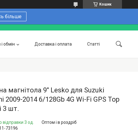
Кошик
сь більше
і обмін
Доставка і оплата
Статті
 замовити онлайн
Про нас
Контакти
Напишіть нам в Telegram
Фотогалерея
а магнітола 9" Lesko для Suzuki
hi 2009-2014 6/128Gb 4G Wi-Fi GPS Top
і 3 шт.
о відправки 3 од.
Оптом і в роздріб
11-73196