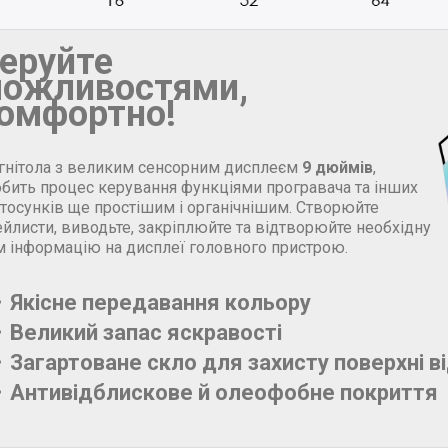
еруйте
ожливостями,
омфортно!
гнітола з великим сенсорним дисплеєм
9 дюймів
,
обить процес керування функціями програвача та інших
стосунків ще простішим і органічнішим. Створюйте
йлисти, виводьте, закріплюйте та відтворюйте необхідну
м інформацію на дисплеї головного пристрою.
Якісне передавання кольору
Великий запас яскравості
Загартоване скло для захисту поверхні в
Антивідблискове й олеофобне покриття