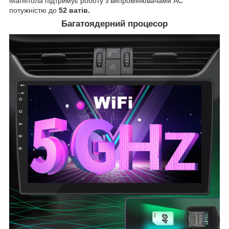
Магнітола підтримує роботу з випромінювачами АС
потужністю до
52 ватів.
Багатоядерний процесор