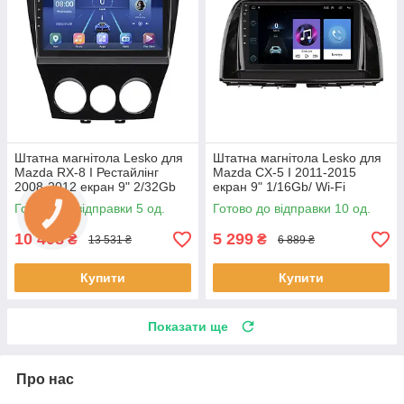
Штатна магнітола Lesko для
Штатна магнітола Lesko для
Mazda RX-8 I Рестайлінг
Mazda CX-5 I 2011-2015
2008-2012 екран 9" 2/32Gb
екран 9" 1/16Gb/ Wi-Fi
4G Wi-Fi GPS Top 5 шт.
Optima GPS Android Мазда
Готово до відправки 5 од.
Готово до відправки 10 од.
10 шт.
10 408
5 299
₴
₴
13 531 ₴
6 889 ₴
Купити
Купити
Показати ще
Про нас