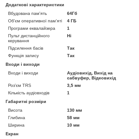
Додаткові характеристики
Вбудована пам'ять
64Гб
Об'єм оперативної пам'яті
4 ГБ
Програми еквалайзера
1
Пульт дистанційного
Ні
керування
Підсилення басів
Так
Функція запису
Так
Входи і виходи
Входи і виходи
Аудіовихід, Вихід на
сабвуфер, Відеовихід
Роз'єм TRS
3,5 мм
Кількість аудіовходів
1
Габаритні розміри
Висота
130 мм
Глибина
58 мм
Ширина
10 мм
Екран