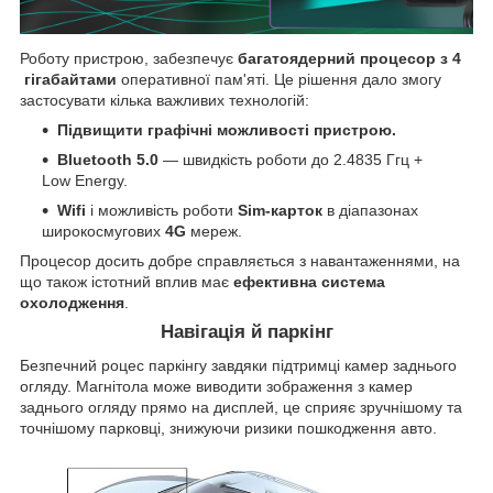
Роботу пристрою, забезпечує
багатоядерний процесор
з
4
гігабайтами
оперативної пам'яті. Це рішення дало змогу
застосувати кілька важливих технологій:
Підвищити графічні можливості пристрою.
Bluetooth 5.0
— швидкість роботи до 2.4835 Ггц +
Low Energy.
Wifi
і можливість роботи
Sim-карток
в діапазонах
широкосмугових
4G
мереж.
Процесор досить добре справляється з навантаженнями, на
що також істотний вплив має
ефективна система
охолодження
.
Навігація й паркінг
Безпечний роцес паркінгу завдяки підтримці камер заднього
огляду. Магнітола може виводити зображення з камер
заднього огляду прямо на дисплей, це сприяє зручнішому та
точнішому парковці, знижуючи ризики пошкодження авто.