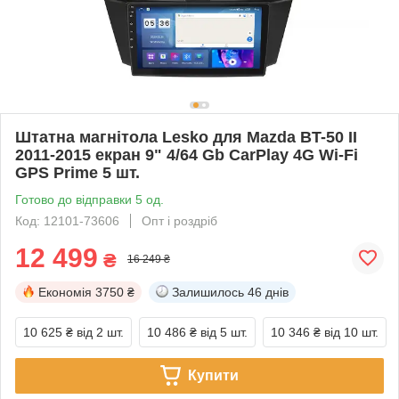
Штатна магнітола Lesko для Mazda BT-50 II
2011-2015 екран 9" 4/64 Gb CarPlay 4G Wi-Fi
GPS Prime 5 шт.
Готово до відправки 5 од.
Код: 12101-73606
Опт і роздріб
12 499
₴
16 249 ₴
Економія
3750 ₴
Залишилось
46 днів
10 625 ₴
від 2 шт.
10 486 ₴
від 5 шт.
10 346 ₴
від 10 шт.
Купити