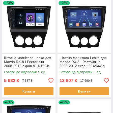
–23%
–23%
Штатна магнітола Lesko для
Штатна магнітола Lesko для
Mazda RX-8 I Рестайлінг
Mazda RX-8 I Рестайлінг
2008-2012 екран 9" 1/16Gb
2008-2012 екран 9" 4/64Gb
Wi-Fi GPS Base 5 шт.
4G Wi-Fi GPS Top 5 шт.
Готово до відправки 5 од.
Готово до відправки 5 од.
5 682
13 607
₴
₴
7 387 ₴
17 690 ₴
Купити
Купити
–23%
–23%