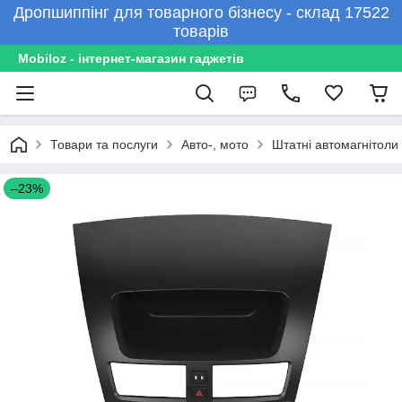
Дропшиппінг для товарного бізнесу - склад 17522
товарів
Mobiloz - інтернет-магазин гаджетів
Товари та послуги
Авто-, мото
Штатні автомагнітоли
–23%