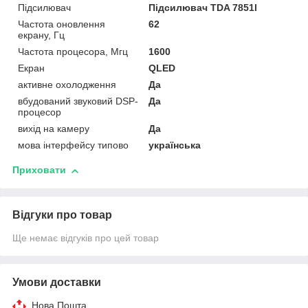
Підсилювач
Підсилювач TDA 7851l
Частота оновлення
62
екрану, Гц
Частота процесора, Мгц
1600
Екран
QLED
активне охолодження
Да
вбудований звуковий DSP-
Да
процесор
вихід на камеру
Да
мова інтерфейсу типово
українська
Приховати
Відгуки про товар
Ще немає відгуків про цей товар
Умови доставки
Нова Пошта