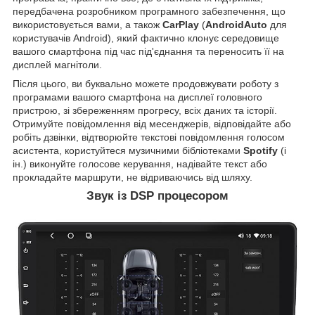
передбачена розробником програмного забезпечення, що
використовується вами, а також
CarPlay
(
AndroidAuto
для
користувачів Android), який фактично клонує середовище
вашого смартфона під час під'єднання та переносить її на
дисплей магнітоли.
Після цього, ви буквально можете продовжувати роботу з
програмами вашого смартфона на дисплеї головного
пристрою, зі збереженням прогресу, всіх даних та історії.
Отримуйте повідомлення від месенджерів, відповідайте або
робіть дзвінки, відтворюйте текстові повідомлення голосом
асистента, користуйтеся музичними бібліотеками
Spotify
(і
ін.) виконуйте голосове керування, надівайте текст або
прокладайте маршрути, не відриваючись від шляху.
Звук із DSP процесором