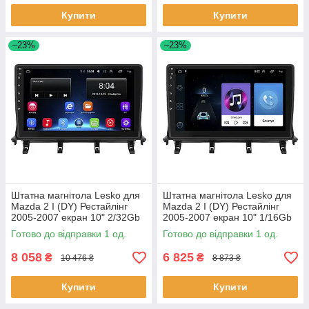
Купити
Купити
–23%
–23%
Штатна магнітола Lesko для
Штатна магнітола Lesko для
Mazda 2 I (DY) Рестайлінг
Mazda 2 I (DY) Рестайлінг
2005-2007 екран 10" 2/32Gb
2005-2007 екран 10" 1/16Gb
Wi-Fi GPS Base 1 шт.
Wi-Fi GPS Base 1 шт.
Готово до відправки 1 од.
Готово до відправки 1 од.
8 058
6 825
₴
₴
10 476 ₴
8 873 ₴
Купити
Купити