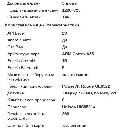
Діагональ екрану
9 дюйм
Роздільна здатність екрану
1280×720
Сенсорний екран
Так
Користувальницькі характеристики
API Level
29
Android авто
Да
Car Play
Да
Архітектура ядра
ARM Cortex A55
Версія Android
15
Версія Bluetooth
5
Можливість вибору мови
так, всі мови
інтерфейсу
Графічний прискорювач
PowerVR Rogue GE8322
Довжина
Зверху 227 мм, по низу 220
Кількість ядер процесора
8
Процесор
Unisoc UIS8581a
Роздільна здатність
268
екрана, dpi
Слот для Sim карти
так, знімний