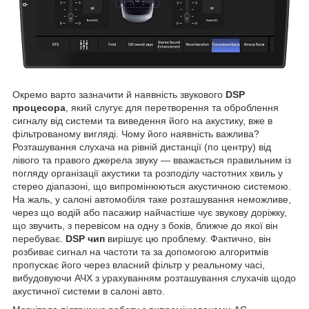
Окремо варто зазначити й наявність звукового
DSP
процесора
, який слугує для перетворення та оброблення
сигналу від системи та виведення його на акустику, вже в
фільтрованому вигляді. Чому його наявність важлива?
Розташування слухача на рівній дистанції (по центру) від
лівого та правого джерела звуку — вважається правильним із
погляду організації акустики та розподілу частотних хвиль у
стерео діапазоні, що випромінюються акустичною системою.
На жаль, у салоні автомобіля таке розташування неможливе,
через що водій або пасажир найчастіше чує звукову доріжку,
що звучить, з перевісом на одну з боків, ближче до якої він
перебуває.
DSP чип
вирішує цю проблему. Фактично, він
розбиває сигнал на частоти та за допомогою алгоритмів
пропускає його через власний фільтр у реальному часі,
вибудовуючи АЧХ з урахуванням розташування слухачів щодо
акустичної системи в салоні авто.