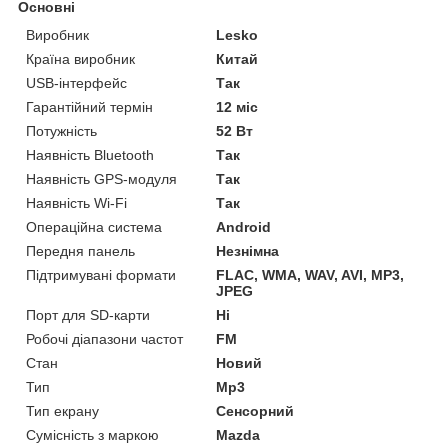
Основні
Виробник
Lesko
Країна виробник
Китай
USB-інтерфейс
Так
Гарантійний термін
12 міс
Потужність
52 Вт
Наявність Bluetooth
Так
Наявність GPS-модуля
Так
Наявність Wi-Fi
Так
Операційна система
Android
Передня панель
Незнімна
Підтримувані формати
FLAC, WMA, WAV, AVI, MP3,
JPEG
Порт для SD-карти
Ні
Робочі діапазони частот
FM
Стан
Новий
Тип
Mp3
Тип екрану
Сенсорний
Сумісність з маркою
Mazda