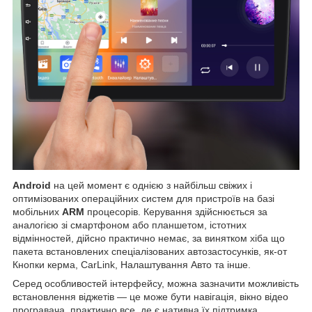
Android
на цей момент є однією з найбільш свіжих і
оптимізованих операційних систем для пристроїв на базі
мобільних
ARM
процесорів. Керування здійснюється за
аналогією зі смартфоном або планшетом, істотних
відмінностей, дійсно практично немає, за винятком хіба що
пакета встановлених спеціалізованих автозастосунків, як-от
Кнопки керма, CarLink, Налаштування Авто та інше.
Серед особливостей інтерфейсу, можна зазначити можливість
встановлення віджетів — це може бути навігація, вікно відео
програвача, практично все, де є нативна їх підтримка,