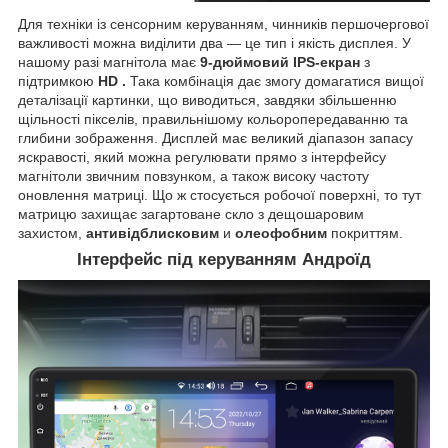
Для техніки із сенсорним керуванням, чинників першочергової
важливості можна виділити два — це тип і якість дисплея. У
нашому разі магнітола має
9-дюймовий IPS-екран
з
підтримкою
HD
.
Така комбінація дає змогу домагатися вищої
деталізації картинки, що виводиться, завдяки збільшенню
щільності пікселів, правильнішому кольоропередаванню та
глибини зображення. Дисплей має великий діапазон запасу
яскравості, який можна регулювати прямо з інтерфейсу
магнітоли звичним повзунком, а також високу частоту
оновлення матриці. Що ж стосується робочої поверхні, то тут
матрицю захищає загартоване скло з дещошаровим
захистом,
антивідблисковим
и
олеофобним
покриттям.
Інтерфейс під керуванням Андроїд