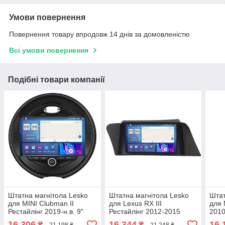
Умови повернення
Повернення товару впродовж 14 днів за домовленістю
Всі умови повернення
Подібні товари компанії
Штатна магнітола Lesko
Штатна магнітола Lesko
Штат
для MINI Clubman II
для Lexus RX III
для 
Рестайлінг 2019-н.в. 9"
Рестайлінг 2012-2015
2010
4/64Gb CarPlay 4G Wi-Fi
екран 9" 2/32 Gb CarPlay
CarP
16 306
16 344
16 
₴
₴
21 198 ₴
21 248 ₴