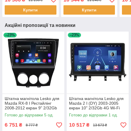
GPS Prime 1 шт.
4G Wi-Fi GPS Prime 2 шт.
Prim
Купити
Купити
Акційні пропозиції та новинки
–23%
–23%
Штатна магнітола Lesko для
Штатна магнітола Lesko для
Mazda RX-8 I Рестайлінг
Mazda 2 I (DY) 2003-2005
2008-2012 екран 9" 2/32Gb
екран 10" 2/32Gb 4G Wi-Fi
Wi-Fi GPS Base 5 шт.
GPS Top 1 шт.
Готово до відправки 5 од.
Готово до відправки 1 од.
6 751
10 517
₴
₴
8 777 ₴
13 673 ₴