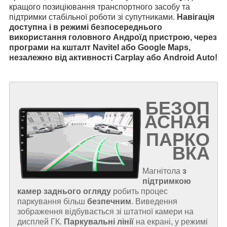
кращого позиціювання транспортного засобу та
підтримки стабільної роботи зі супутниками.
Навігація
доступна і в режимі безпосереднього
використання головного Андроїд пристрою, через
програми на кшталт Navitel або Google Maps,
незалежно від активності Carplay або Android Auto!
БЕЗОП
АСНАЯ
ПАРКО
ВКА
Магнітола
з
підтримкою
камер заднього огляду
робить процес
паркування більш
безпечним
. Виведення
зображення відбувається зі штатної камери на
дисплей ГК.
Паркувальні лінії
на екрані, у режимі