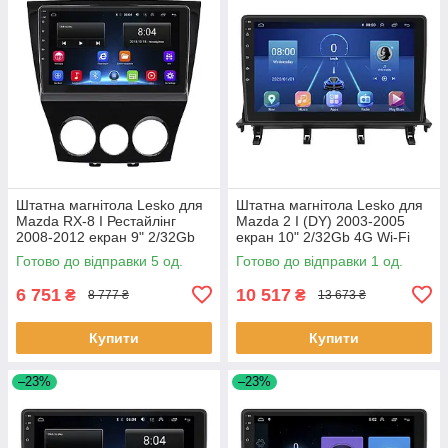
Штатна магнітола Lesko для
Штатна магнітола Lesko для
Mazda RX-8 I Рестайлінг
Mazda 2 I (DY) 2003-2005
2008-2012 екран 9" 2/32Gb
екран 10" 2/32Gb 4G Wi-Fi
Wi-Fi GPS Base 5 шт.
GPS Top 1 шт.
Готово до відправки 5 од.
Готово до відправки 1 од.
6 751
10 517
₴
₴
8 777 ₴
13 673 ₴
Купити
Купити
–23%
–23%