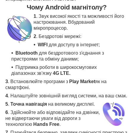
Чому Android магнітолу?
1
. Звук високої якості та можливості його
настроювання. Вбудований
мікропроцесор.
2
. Бездротові мережі:
WIFI
для доступу в інтернет;
Bluetooth
для бездротового з'єднання з
пристроями та обміну даними;
Підтримка роботи в широкосмугових
діапазонах зв'язку
4G LTE.
3
.
Встановлюйте програми з
Play Market
як на
смартфоні.
4
.
Налаштуйте зовнішній вигляд системи, на ваш смак.
5
.
Точна навігація
на великому дисплеї
.
6
.
Здійснюйте або відповідайте на дзвінки,
не відвертаючи уваги від дороги з
технологією
Hands Free
.
7
. Паркуйтеся безпечно, завдяки сумісності пристрою з