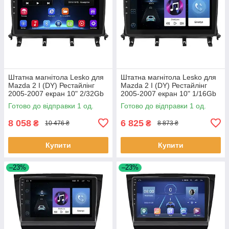
Штатна магнітола Lesko для
Штатна магнітола Lesko для
Mazda 2 I (DY) Рестайлінг
Mazda 2 I (DY) Рестайлінг
2005-2007 екран 10" 2/32Gb
2005-2007 екран 10" 1/16Gb
Wi-Fi GPS Base 1 шт.
Wi-Fi GPS Base 1 шт.
Готово до відправки 1 од.
Готово до відправки 1 од.
8 058
6 825
₴
₴
10 476 ₴
8 873 ₴
Купити
Купити
–23%
–23%