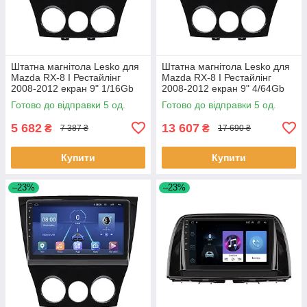
Штатна магнітола Lesko для
Штатна магнітола Lesko для
Mazda RX-8 I Рестайлінг
Mazda RX-8 I Рестайлінг
2008-2012 екран 9" 1/16Gb
2008-2012 екран 9" 4/64Gb
Wi-Fi GPS Base 5 шт.
4G Wi-Fi GPS Top 5 шт.
Готово до відправки 5 од.
Готово до відправки 5 од.
5 682
13 607
₴
₴
7 387 ₴
17 690 ₴
Купити
Купити
–23%
–23%