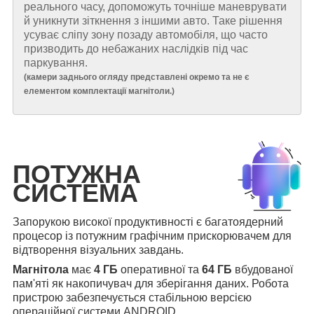
реального часу, допоможуть точніше маневрувати
й уникнути зіткнення з іншими авто. Таке рішення
усуває сліпу зону позаду автомобіля, що часто
призводить до небажаних наслідків під час
паркування.
(
камери заднього огляду представлені окремо та не є
елементом комплектації магнітоли.
)
ПОТУЖНА
СИСТЕМА
Запорукою високої продуктивності є багатоядерний
процесор із потужним графічним прискорювачем для
відтворення візуальних завдань.
Магнітола
має
4 ГБ
оперативної та
64 ГБ
вбудованої
пам'яті як накопичувач для зберігання даних. Робота
пристрою забезпечується стабільною версією
операційної системи ANDROID.