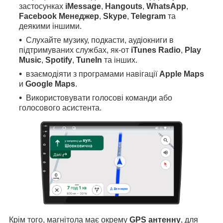
застосунках
iMessage
,
Hangouts
,
WhatsApp
,
Facebook Менеджер
,
Skype
,
Telegram
та
деякими іншими.
Слухайте музику, подкасти, аудіокниги в
підтримуваних службах, як-от
iTunes Radio
,
Play
Music
,
Spotify
,
TuneIn
та інших.
взаємодіяти з програмами навігації
Apple Maps
и
Google Maps
.
Використовувати голосові команди або
голосового асистента.
Крім того, магнітола має окрему
GPS антенну
, для