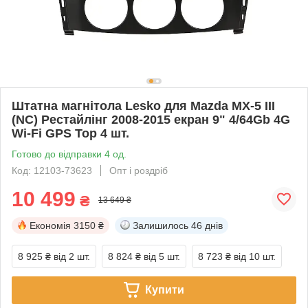
Штатна магнітола Lesko для Mazda MX-5 III
(NC) Рестайлінг 2008-2015 екран 9" 4/64Gb 4G
Wi-Fi GPS Top 4 шт.
Готово до відправки 4 од.
Код: 12103-73623
Опт і роздріб
10 499
₴
13 649 ₴
Економія
3150 ₴
Залишилось
46 днів
8 925 ₴
від 2 шт.
8 824 ₴
від 5 шт.
8 723 ₴
від 10 шт.
Купити