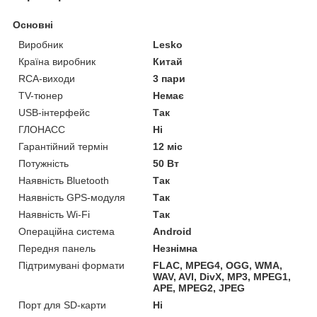
Основні
Виробник
Lesko
Країна виробник
Китай
RCA-виходи
3 пари
TV-тюнер
Немає
USB-інтерфейс
Так
ГЛОНАСС
Ні
Гарантійний термін
12 міс
Потужність
50 Вт
Наявність Bluetooth
Так
Наявність GPS-модуля
Так
Наявність Wi-Fi
Так
Операційна система
Android
Передня панель
Незнімна
Підтримувані формати
FLAC, MPEG4, OGG, WMA,
WAV, AVI, DivX, MP3, MPEG1,
APE, MPEG2, JPEG
Порт для SD-карти
Ні