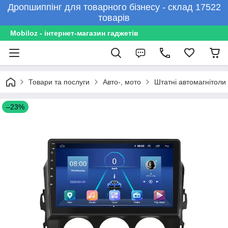
Дропшиппінг для товарного бізнесу - склад 17522
товарів
Mobiloz - інтернет-магазин гаджетів
Товари та послуги
Авто-, мото
Штатні автомагнітоли
–23%