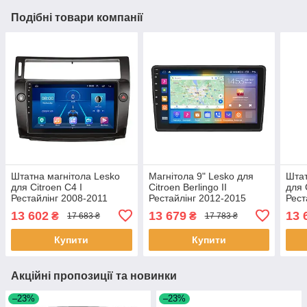
Подібні товари компанії
Штатна магнітола Lesko
Магнітола 9" Lesko для
Штат
для Citroen C4 I
Citroen Berlingo II
для 
Рестайлінг 2008-2011
Рестайлінг 2012-2015
Рест
екран 9" 4/64Gb 4G Wi-Fi
4/64Gb CarPlay 4G Wi-Fi
екра
13 602
13 679
13 
₴
₴
17 683 ₴
17 783 ₴
GPS Top 3шт
GPS Prime 6шт
GPS 
Купити
Купити
Акційні пропозиції та новинки
–23%
–23%