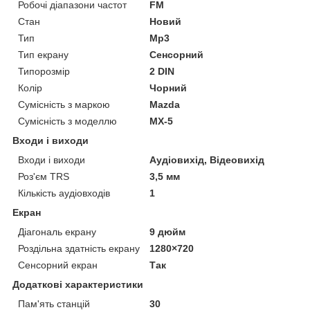
Робочі діапазони частот
FM
Стан
Новий
Тип
Mp3
Тип екрану
Сенсорний
Типорозмір
2 DIN
Колір
Чорний
Сумісність з маркою
Mazda
Сумісність з моделлю
MX-5
Входи і виходи
Входи і виходи
Аудіовихід, Відеовихід
Роз'єм TRS
3,5 мм
Кількість аудіовходів
1
Екран
Діагональ екрану
9 дюйм
Роздільна здатність екрану
1280×720
Сенсорний екран
Так
Додаткові характеристики
Пам'ять станцій
30