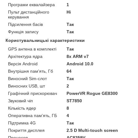
Програми еквалайзера
1
Пульт дистанційного
Ні
керування
Підсилення басів
Так
Функція запису
Так
Користувальницькі характеристики
GPS антена в комплекті
Так
Архітектура ядра
8х ARM v7
Версія Android
Android 10.0
Внутрішня пам'ять, Гб
64
Виносний Sim-слот
Так
Виносних USB, шт
2
Графічний прискорювач
PowerVR Rogue GE8300
Звуковий чіп
ST7850
Кількість ядер
8
Оперативна пам'ять, ГБ
4
Підтримка 4G
Так
Покриття дисплея
2.5 D Multi-touch screen
Процесор
AC8259V