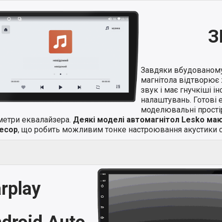
З
Завдяки вбудованом
магнітола відтворює 
звук і має гнучкіші і
налаштувань. Готові 
моделювальні простір
метри еквалайзера.
Деякі моделі автомагнітол Lesko ма
есор
, що робить можливим тонке настроювання акустики с
rplay