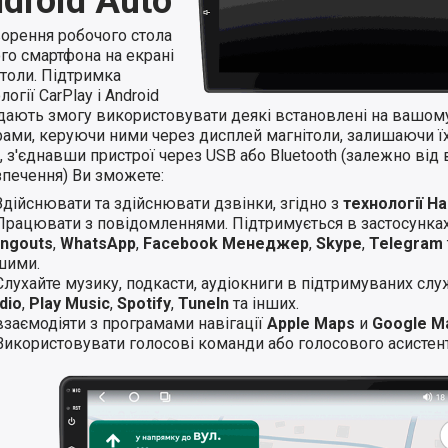
droid Auto
ворення робочого стола
го смартфона на екрані
ітоли. Підтримка
логії CarPlay і Android
 дають змогу використовувати деякі встановлені на вашом
ами, керуючи ними через дисплей магнітоли, залишаючи їхн
 з'єднавши пристрої через USB або Bluetooth (залежно від 
зпечення) Ви зможете:
Здійснювати та здійснювати дзвінки, згідно з
технології H
Працювати з повідомленнями. Підтримується в застосунка
ngouts
,
WhatsApp
,
Facebook Менеджер
,
Skype
,
Telegram
шими.
Слухайте музику, подкасти, аудіокниги в підтримуваних слу
dio
,
Play Music
,
Spotify
,
TuneIn
та інших.
взаємодіяти з програмами навігації
Apple Maps
и
Google M
Використовувати голосові команди або голосового асистент