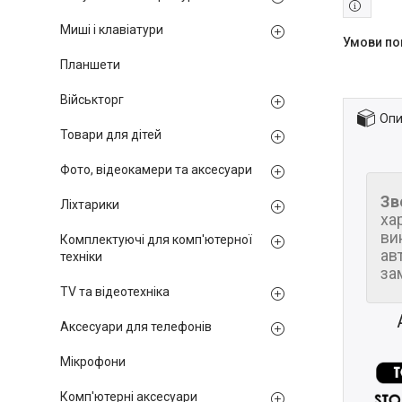
Миші і клавіатури
Планшети
Військторг
Опи
Товари для дітей
Фото, відеокамери та аксесуари
Зв
Ліхтарики
ха
ви
Комплектуючі для комп'ютерної
ав
техніки
за
TV та відеотехніка
Аксесуари для телефонів
Мікрофони
Комп'ютерні аксесуари