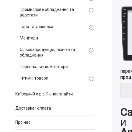
Промислове обладнання та
верстати
Тара та упаковка
Монітори
Сільхозпродукція, техніка та
обладнання
Персональні комп'ютери
пара
проц
Інтимні товари
Київський офіс. Як нас знайти.
Доставка і оплата
Ca
и
Про нас