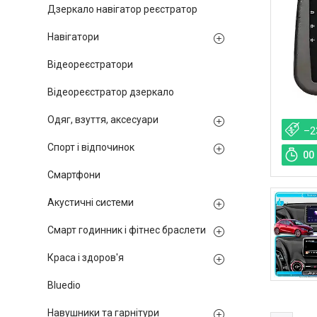
Дзеркало навігатор реєстратор
Навігатори
Відеореєстратори
Відеореєстратор дзеркало
Одяг, взуття, аксесуари
–2
Спорт і відпочинок
0
0
Смартфони
Акустичні системи
Смарт годинник і фітнес браслети
Краса і здоров'я
Bluedio
Навушники та гарнітури