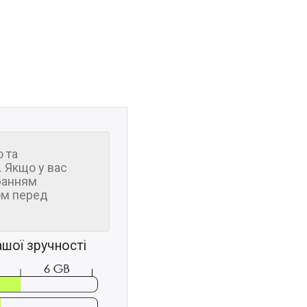
 та
 Якщо у вас
ранням
м перед
шої зручності