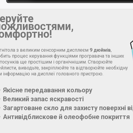
еруйте
ожливостями,
омфортно!
гнітола з великим сенсорним дисплеєм
9 дюймів
,
обить процес керування функціями програвача та інших
стосунків ще простішим і органічнішим. Створюйте
йлисти, виводьте, закріплюйте та відтворюйте необхідну
м інформацію на дисплеї головного пристрою.
Якісне передавання кольору
Великий запас яскравості
Загартоване скло для захисту поверхні в
Антивідблискове й олеофобне покриття