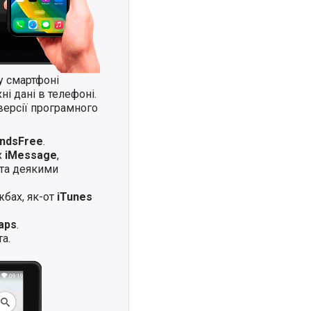
у смартфоні
і дані в телефоні.
версії програмного
andsFree
.
х
iMessage
,
та деякими
жбах, як-от
iTunes
aps
.
а.