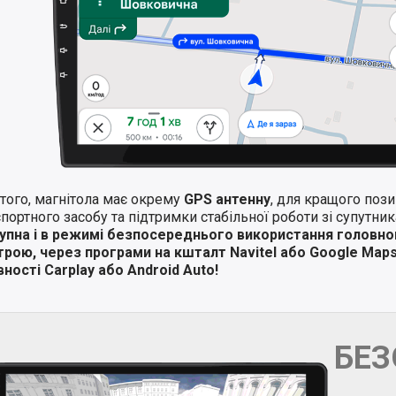
того, магнітола має окрему
GPS антенну
, для кращого поз
портного засобу та підтримки стабільної роботи зі супутни
упна і в режимі безпосереднього використання головно
трою, через програми на кшталт Navitel або Google Map
ності Carplay або Android Auto!
БЕ