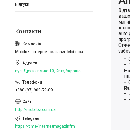
An
Відгуки
Відт
вашо
магн
техно
Auto
прогр
Отже,
забе
Mobiloz - інтернет-магазин Мобілоз
Ha
вул. Дружківська 10, Київ, Україна
ін
Ra
+380 (97) 909-79-09
http://mobiloz.com.ua
https://t.me/internetmagazinfm