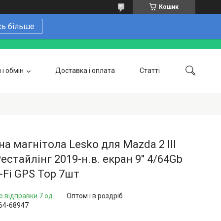
Кошик
сь більше
і обмін
Доставка і оплата
Статті
 замовити онлайн
Про нас
Контакти
Напишіть нам в Telegram
Фотогалерея
а магнітола Lesko для Mazda 2 III
Рестайлінг 2019-н.в. екран 9" 4/64Gb
-Fi GPS Top 7шт
о відправки 7 од.
Оптом і в роздріб
64-68947