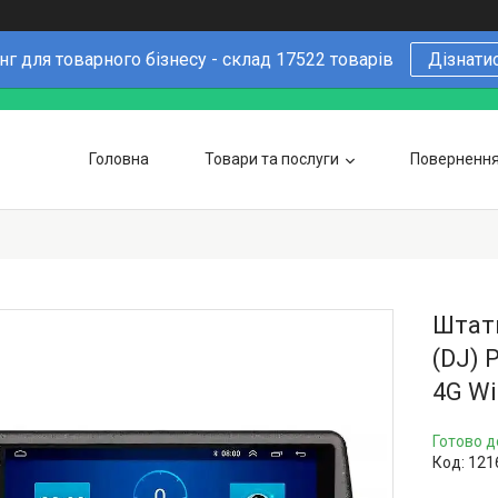
г для товарного бізнесу - склад 17522 товарів
Дізнати
Головна
Товари та послуги
Повернення 
Чому варто купувати у нас
6 причин
Оптовим покупцям
Штатн
(DJ) 
4G Wi
Готово д
Код:
121