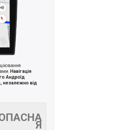
иціювання
ками.
Навігація
го Андроїд
s, незалежно від
ЗОПАСНА
Я