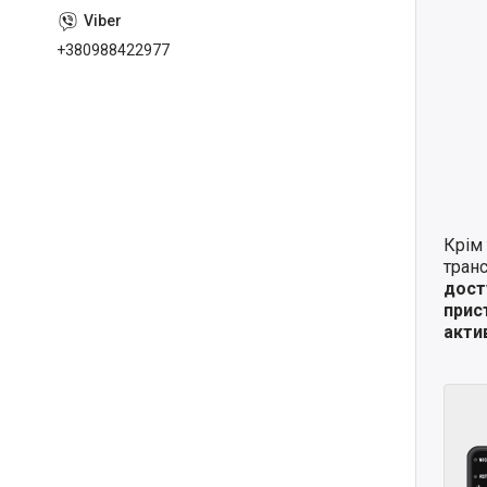
+380988422977
Крім 
транс
дост
прис
актив