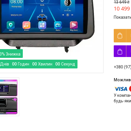
13 649 ₴
10 499
Показати
3%
Днів
0
0
Годин
0
0
Хвилин
0
0
Секунд
+380 (97
У компан
будь-яки