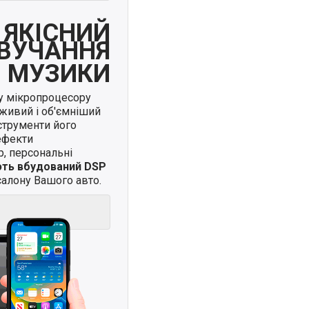
ЯКІСНИЙ
ВУЧАННЯ
МУЗИКИ
у мікропроцесору
живий і об'ємніший
нструменти його
ефекти
, персональні
ють вбудований DSP
алону Вашого авто.