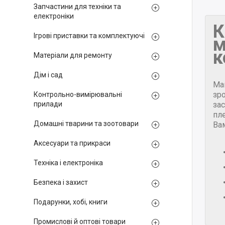
Запчастини для техніки та
електроніки
К
Ігрові приставки та комплектуючі
м
к
Матеріали для ремонту
Дім і сад
Ма
зр
Контрольно-вимірювальні
за
прилади
пле
Домашні тварини та зоотовари
Ва
Аксесуари та прикраси
Техніка і електроніка
Безпека і захист
Подарунки, хобі, книги
Промислові й оптові товари