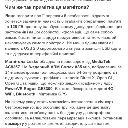
Чим же так примітна ця магнітола?
Якщо говорити про її переваги й особливості, відразу ж
хочеться зазначити наявність 6 гігабайтів оперативної пам'яті
та
128 ГБ
простору на вбудованому диску, для зберігання цих
застосунків і вашої особистої інформації, що саме собою
знімає багато питань щодо продуктивності та можливостей
накопичувача самого пристрою. Не менш гідним уваги є і
наявність USB 2.0 спроможного зчитувати зовнішні USB карти
та під'єднувати периферійні пристрої.
Магнітола Lesko
обладнана процесором від
MediaTek -
AC8257
. Це
8-ядерний ARM Cortex A35
чип, побудований за
14-нанометровим тех-процесом, має 64-бітну розрядність і
підтримку сучасних графічних інтересів Direct X, Open CL,
Open GL та інших, що можливо завдяки графічному ядру
PowerVR Rogue GE8300
. Є також і бездротові мережі
4G,
WiFi, Bluetooth
і підтримка
GPS
.
На окрему увагу стоїть можливість встановлення сім-карт
безпосередньо, що особливо зручно, адже це дає змогу
залишатися на зв'язку навіть без доступу до смартфона,
особливо, за налаштованої переадресації викликів. Установив
симкарту
у роз'ємі ви зможете використовувати всі теж