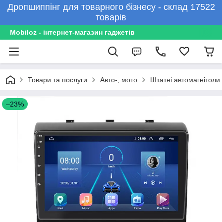
Дропшиппінг для товарного бізнесу - склад 17522
товарів
Mobiloz - інтернет-магазин гаджетів
Товари та послуги
Авто-, мото
Штатні автомагнітоли
–23%