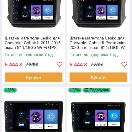
Штатна магнітола Lesko для
Штатна магнітола Lesko для
Chevrolet Cobalt II 2011-2016
Chevrolet Cobalt II Рестайлінг
екран 9" 1/16Gb Wi-Fi GPS
2020-н.в. екран 9" 1/16Gb Wi-
Base Шевроле Кобальт 7 шт.
Fi GPS Base 7 шт.
Готово до відправки 7 од.
Готово до відправки 7 од.
5 444
5 444
₴
₴
7 078 ₴
7 078 ₴
Купити
Купити
–23%
–23%
Подарунок