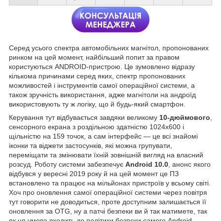
Серед усього спектра автомобільних магнітол, пропонованих
ринком на цей момент, найбільший попит за правом
користуються ANDROID-пристрою. Це зумовлено відразу
кількома причинами серед яких, спектр пропонованих
можливостей і інструментів самої операційної системи, а
також зручність використання, адже магнітоли на андроїд
використовують ту ж логіку, що й будь-який смартфон.
Керування тут відбувається завдяки великому
10-дюймового
,
сенсорного екрана з роздільною здатністю 1024х600 і
щільністю на 159 точок, а сам інтерфейс — це всі знайомі
іконки та віджети застосунків, які можна групувати,
переміщати та змінювати їхній зовнішній вигляд на власний
розсуд. Роботу системи забезпечує
Android 10.0
, анонс якого
відбувся у вересні 2019 року й на цей момент це ПЗ
встановлено та працює на мільйонах пристроїв у всьому світі.
Хоч про оновлення самої операційної системи через повітря
тут говорити не доводиться, проте доступним залишається її
оновлення за OTG, ну а патчі безпеки ви й так матимете, так
як ця умова входить до політики безпеки самого Android.