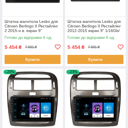
Штатна магнітола Lesko для
Штатна магнітола Lesko для
Citroen Berlingo II Рестайлінг
Citroen Berlingo II Рестайлінг
2 2015-н.в. екран 9"
2012-2015 екран 9" 1/16Gb/
1/16Gb/Wi-Fi GPS Optima 6шт
Wi-Fi GPS Optima 6шт
Готово до відправки 6 од.
Готово до відправки 6 од.
5 454
5 454
₴
₴
7 091 ₴
7 091 ₴
Купити
Купити
–23%
–23%