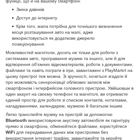
функції, що й на вашому смартфоні:
Зміна дзвінків
Доступ до інтернету
Крім того, мапа потрібна для точнішого визначення
місця розташування авто на мапі, адже
використовується як додаткове джерело
позиціонування.
Можливостей магнітоли, досить не тільки для роботи з
системами авто, програвання музики та іншого, але й для
відтворення об'ємних відеоматеріалів, роботи з документами,
файлами та навіть пограти в ігри, завантажені з PlayMarkrt на
цьому пристрої теж можна. Зі зручності, хочеться згадати й
про можливість синхронізації облікових записів між
смартфоном і інтерфейсом головного пристрою. Увійшовши в
один акаунт на своєму телефоні та магнітолі, ви отримаєте
єдиний простір для роботи зі списком контактів, нотатками,
нагадуваннями, календарем, музикою й багатьом іншим.
Легко транслюйте музику на пристрій за допомогою
Bluetooth
використовуючи акустику автомобіля як гарнітуру
прямо зі смартфона, обмінюйтеся файлами, користуйтеся
WiFi
для передавання даних між пристроями без
використання інтернет трафіку, завантажуйте та керуйте