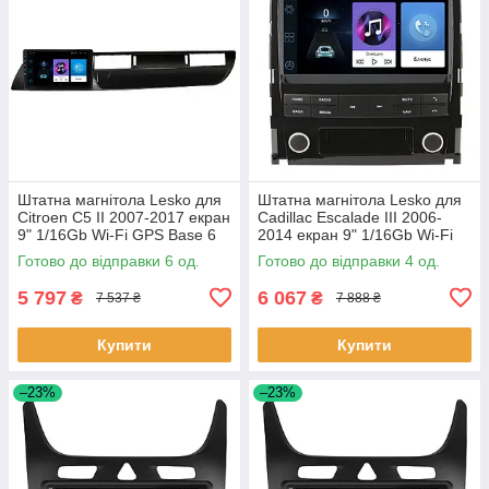
Штатна магнітола Lesko для
Штатна магнітола Lesko для
Citroen C5 II 2007-2017 екран
Cadillac Escalade III 2006-
9" 1/16Gb Wi-Fi GPS Base 6
2014 екран 9" 1/16Gb Wi-Fi
шт.
GPS Base Каміллак 4 шт.
Готово до відправки 6 од.
Готово до відправки 4 од.
5 797
6 067
₴
₴
7 537 ₴
7 888 ₴
Купити
Купити
–23%
–23%