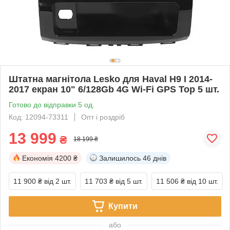
Штатна магнітола Lesko для Haval H9 I 2014-
2017 екран 10" 6/128Gb 4G Wi-Fi GPS Top 5 шт.
Готово до відправки 5 од.
Код: 12094-73311
Опт і роздріб
13 999
₴
18 199 ₴
Економія
4200 ₴
Залишилось
46 днів
11 900 ₴
від 2 шт.
11 703 ₴
від 5 шт.
11 506 ₴
від 10 шт.
Купити
або