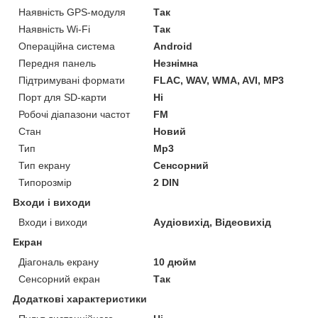
Наявність GPS-модуля
Так
Наявність Wi-Fi
Так
Операційна система
Android
Передня панель
Незнімна
Підтримувані формати
FLAC, WAV, WMA, AVI, MP3
Порт для SD-карти
Ні
Робочі діапазони частот
FM
Стан
Новий
Тип
Mp3
Тип екрану
Сенсорний
Типорозмір
2 DIN
Входи і виходи
Входи і виходи
Аудіовихід, Відеовихід
Екран
Діагональ екрану
10 дюйм
Сенсорний екран
Так
Додаткові характеристики