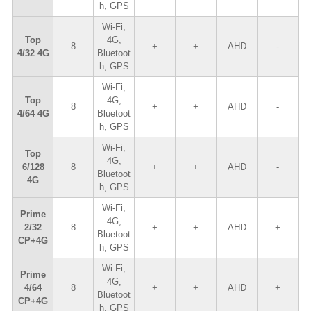
h, GPS
Wi-Fi,
Top
4G,
8
+
+
AHD
-
4/32 4G
Bluetoot
h, GPS
Wi-Fi,
Top
4G,
8
+
+
AHD
-
4/64 4G
Bluetoot
h, GPS
Wi-Fi,
Top
4G,
6/128
8
+
+
AHD
-
Bluetoot
4G
h, GPS
Wi-Fi,
Prime
4G,
2/32
8
+
+
AHD
+
Bluetoot
CP+4G
h, GPS
Wi-Fi,
Prime
4G,
4/64
8
+
+
AHD
+
Bluetoot
CP+4G
h, GPS