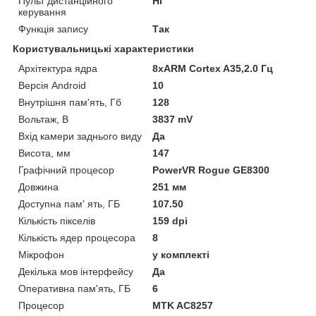
Пульт дистанційного
Ні
керування
Функція запису
Так
Користувальницькі характеристики
Архітектура ядра
8xARM Cortex A35,2.0 Гц
Версія Android
10
Внутрішня пам'ять, Гб
128
Вольтаж, В
3837 mV
Вхід камери заднього виду
Да
Висота, мм
147
Графічний процесор
PowerVR Rogue GE8300
Довжина
251 мм
Доступна пам' ять, ГБ
107.50
Кількість пікселів
159 dpi
Кількість ядер процесора
8
Мікрофон
у комплекті
Декілька мов інтерфейсу
Да
Оперативна пам'ять, ГБ
6
Процесор
MTK AC8257