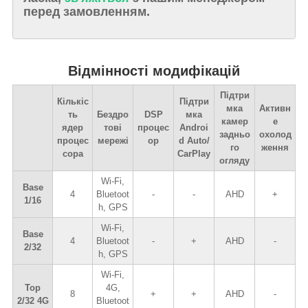
перед замовленням.
Відмінності модифікацій
Підтри
Кількіс
Підтри
мка
Активн
ть
Бездро
DSP
мка
камер
е
ядер
тові
процес
Androi
задньо
охолод
процес
мережі
ор
d Auto/
го
ження
сора
CarPlay
огляду
Wi-Fi,
Base
4
Bluetoot
-
-
AHD
+
1/16
h, GPS
Wi-Fi,
Base
4
Bluetoot
-
+
AHD
-
2/32
h, GPS
Wi-Fi,
Top
4G,
8
+
+
AHD
-
2/32 4G
Bluetoot