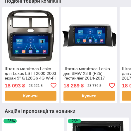
Подібні товари компанії
Штатна магнітола Lesko
Штатна магнітола Lesko
Штат
для Lexus LS III 2000-2003
для BMW X3 II (F25)
для 
екран 9" 6/128Gb 4G Wi-Fi
Рестайлінг 2014-2017
2017
GPS Top 4 шт.
екран 9" 6/128Gb 4G Wi-Fi
Wi-F
18 093
18 289
18 
₴
₴
23 521 ₴
23 776 ₴
GPS Top 6шт
Купити
Купити
Акційні пропозиції та новинки
–23%
–23%