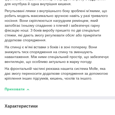
для ноутбука й одна внутрішня кишеня.
Регульовані лямки з внутрішнього боку зроблені м'якими, що
робить модель максимально зручною навіть у разі тривалого
носіння. Вони скріплюються нагрудним ремінцем, який
запобігає їхньому спаданню з плечей і забезпечує гарну
фіксацію ноші. З боків виробу пришито по дві спеціальні
стяжки, які дають змогу регулювати обсяг або прикріпити
додаткове спорядження.
На спинці є м'які вставки з боків і в зоні попереку. Вони
знижують тиск спорядження на спину та зменшують
навантаження. Між ними спеціальний простір, що забезпечує
вентиляцію, що особливо актуально в жарку погоду.
На фронтальній частині рюкзака нашита система Molle, яка
дає змогу переносити додаткове спорядження за допомогою
кріплення інших підсумків, кишень, чохлів та іншого.
Приховати
Характеристики