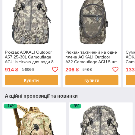
Рюкзак AOKALI Outdoor
Рюкзак тактичний на одне
Сумк
A57 25-30L Camouflage
плече AOKALI Outdoor
AOKA
ACU із сіткою для води 8
A32 Camouflage ACU 5 шт.
Camo
шт.
914
206
133
₴
₴
1 006 ₴
248 ₴
Купити
Купити
Акційні пропозиції та новинки
–14%
–9%