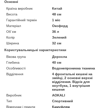
Основні
Країна виробник
Китай
Висота
48 см
Гарантійний термін
1 міс
Матеріал
Оксфорд
Об`єм
36 л
Колір
Зелений
Ширина
32 см
Користувальницькі характеристики
Вікова група
Доросла
Глибина
40 см
Особливості
Водонепроникна тканина
Відділення
4 фронтальні кишені на
змійці, 2 основні верхні
відділення. Відсік для
ноутбука, 1 внутрішня
кишеня
Виробник
AOKALI
Тип
Спортивний
Візерунки і принти
Камуфляж