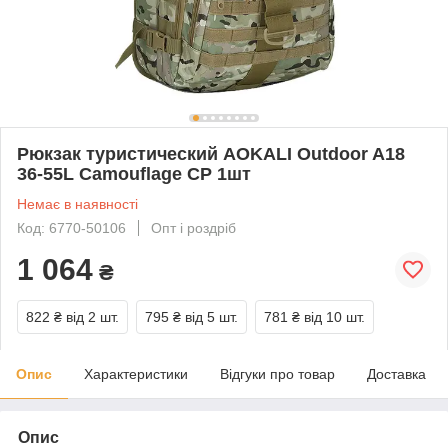
Рюкзак туристический AOKALI Outdoor A18
36-55L Camouflage CP 1шт
Немає в наявності
Код: 6770-50106
Опт і роздріб
1 064
₴
822 ₴
від 2 шт.
795 ₴
від 5 шт.
781 ₴
від 10 шт.
Опис
Характеристики
Відгуки про товар
Доставка
Опис