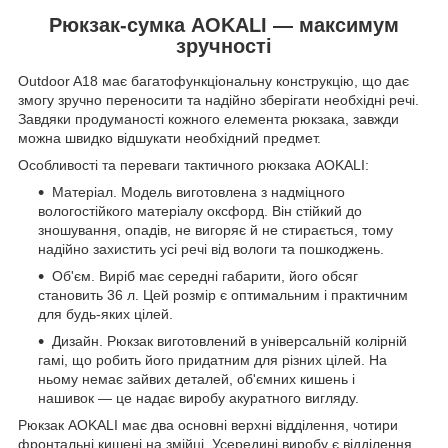
Рюкзак-сумка AOKALI — максимум
зручності
Outdoor A18 має багатофункціональну конструкцію, що дає
змогу зручно переносити та надійно зберігати необхідні речі.
Завдяки продуманості кожного елемента рюкзака, завжди
можна швидко відшукати необхідний предмет.
Особливості та переваги тактичного рюкзака AOKALI:
Матеріал. Модель виготовлена з надміцного
вологостійкого матеріалу оксфорд. Він стійкий до
зношування, опадів, не вигоряє й не стирається, тому
надійно захистить усі речі від вологи та пошкоджень.
Об'єм. Виріб має середні габарити, його обсяг
становить 36 л. Цей розмір є оптимальним і практичним
для будь-яких цілей.
Дизайн. Рюкзак виготовлений в універсальній колірній
гамі, що робить його придатним для різних цілей. На
ньому немає зайвих деталей, об'ємних кишень і
нашивок — це надає виробу акуратного вигляду.
Рюкзак AOKALI має два основні верхні відділення, чотири
фронтальні кишені на змійці. Усередині виробу є відділення