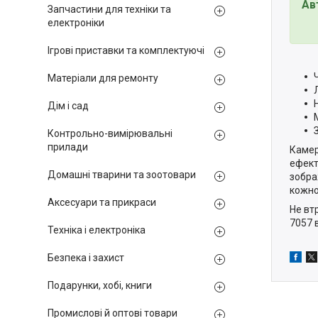
Ав
Запчастини для техніки та
електроніки
Ігрові приставки та комплектуючі
Матеріали для ремонту
Дім і сад
Контрольно-вимірювальні
прилади
Камер
ефект
Домашні тварини та зоотовари
зобра
кожно
Аксесуари та прикраси
Не вт
7057 
Техніка і електроніка
Безпека і захист
Подарунки, хобі, книги
Промислові й оптові товари