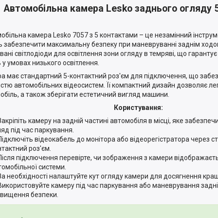
Автомобільна камера Lesko заднього огляду 
обільна камера Lesko 7057 з 5 контактами – це незамінний інструме
ь забезпечити максимальну безпеку при маневруванні заднім ходо
вані світлодіоди для освітлення зони огляду в темряві, що гаранту
ь у умовах низького освітлення.
а має стандартний 5-контактний роз'єм для підключення, що забезп
істю автомобільних відеосистем. Її компактний дизайн дозволяє лег
обіль, а також зберігати естетичний вигляд машини.
Користування:
Закріпіть камеру на задній частині автомобіля в місці, яке забезп
ляд під час паркування.
Підключіть відеокабель до монітора або відеорегістратора через с
нтактний роз'єм.
Після підключення перевірте, чи зображення з камери відображаєть
томобільної системи.
За необхідності налаштуйте кут огляду камери для досягнення кра
Використовуйте камеру під час паркування або маневрування задн
двищення безпеки.