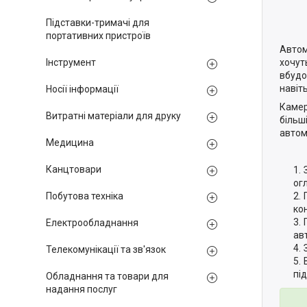
Підставки-тримачі для
портативних пристроїв
Автом
хочут
Інструмент
вбудо
навіт
Носії інформації
Камер
Витратні матеріали для друку
більш
автом
Медицина
Канцтовари
ог
Побутова техніка
ко
Електрообладнання
ав
Телекомунікації та зв'язок
пі
Обладнання та товари для
надання послуг