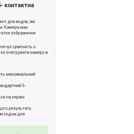
5- контактна
нт для водіїв, які
м. Камера має
є чітке зображення
ечує сумісність з
ко інтегрувати камеру в
ечить максимальний
тандартний 5-
ся на екрані
щого результату.
ім ходом для