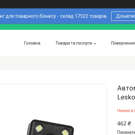
г для товарного бізнесу - склад 17522 товарів
Дізнати
Головна
Товари та послуги
Повернення 
Чому варто купувати у нас
6 причин
Оптовим покупцям
Автом
Lesko
Немає в 
462 ₴
Показати