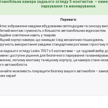
томобільна камера заднього огляду 5-контактна – каме
паркування та маневрування.
Переваги:
Чітке зображення завдяки вбудованим світлодіодам та сенсору висо
Легкий монтаж і сумісність з більшістю автомобільних відеосистем.
Надійне освітлення навіть у темряві.
Міцний корпус камери, що захищає її від механічних пошкоджень.
Зручність використання завдяки стандартним роз'ємам і простому 
а заднього огляду Lesko 7057 з 5 контактами – це чудовий вибір дл
ивне і доступне рішення для безпечного паркування та маневруван
женню, легкому монтажу та міцному корпусу, ця камера стане нез
го автомобіліста.
рачайте можливість покращити безпеку вашого автомобіля – замов
вже зараз!