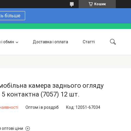
Кошик
сь більше
і обмін
Доставка і оплата
Статті
 замовити онлайн
Про нас
Контакти
Напишіть нам в Telegram
Фотогалерея
обільна камера заднього огляду
 5 контактна (7057) 12 шт.
наявності
Оптом і в роздріб
Код:
12051-67034
 оптові ціни