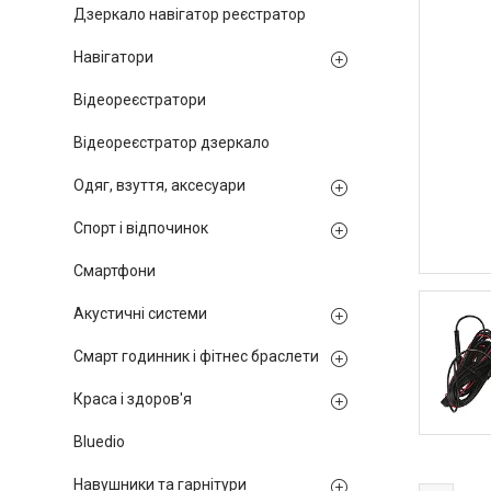
Дзеркало навігатор реєстратор
Навігатори
Відеореєстратори
Відеореєстратор дзеркало
Одяг, взуття, аксесуари
Спорт і відпочинок
Смартфони
Акустичні системи
Смарт годинник і фітнес браслети
Краса і здоров'я
Bluedio
Навушники та гарнітури