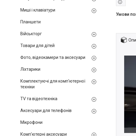
Миші і клавіатури
Планшети
Військторг
Опи
Товари для дітей
Фото, відеокамери та аксесуари
Ліхтарики
Комплектуючі для комп'ютерної
техніки
TV та відеотехніка
Аксесуари для телефонів
Мікрофони
Комп'ютерні аксесуари