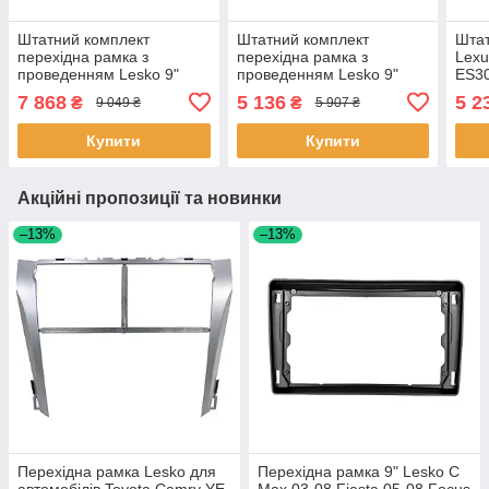
Штатний комплект
Штатний комплект
Штат
перехідна рамка з
перехідна рамка з
Lexu
проведенням Lesko 9"
проведенням Lesko 9"
ES30
Audi A4 2009-2016 (повна
Audi Q5 2008-2017
2012
7 868
5 136
5 2
₴
₴
9 049 ₴
5 907 ₴
комплектація) CAN-BUS 2
(базова комплектація)
canb
шт.
CAN-BUS 2 шт.
Купити
Купити
Акційні пропозиції та новинки
–13%
–13%
Перехідна рамка Lesko для
Перехідна рамка 9" Lesko C
автомобілів Toyota Camry YE-
Max 03-08 Fiesta 05-08 Focus