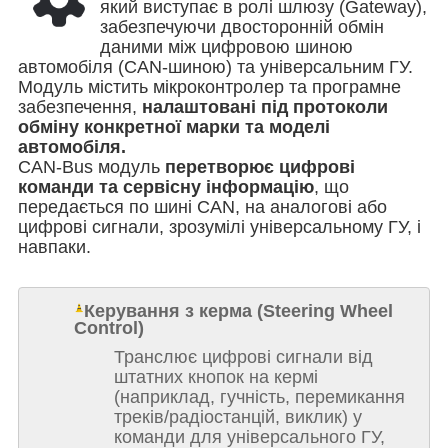
який виступає в ролі шлюзу (Gateway),
забезпечуючи двосторонній обмін
даними між цифровою шиною
автомобіля (CAN-шиною) та універсальним ГУ.
Модуль містить мікроконтролер та програмне
забезпечення,
налаштовані під протоколи
обміну конкретної марки та моделі
автомобіля.
CAN-Bus модуль
перетворює цифрові
команди та сервісну інформацію
, що
передається по шині CAN, на аналогові або
цифрові сигнали, зрозумілі універсальному ГУ, і
навпаки.
Керування з керма (Steering Wheel
Control)
Транслює цифрові сигнали від
штатних кнопок на кермі
(наприклад, гучність, перемикання
треків/радіостанцій, виклик) у
команди для універсального ГУ,