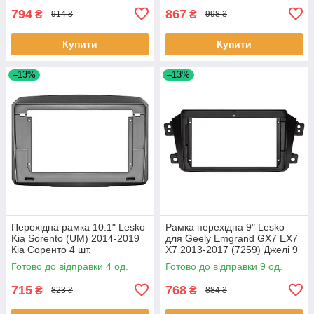
794
867
₴
₴
914 ₴
998 ₴
Купити
Купити
–13%
–13%
Перехідна рамка 10.1" Lesko
Рамка перехідна 9" Lesko
Kia Sorento (UM) 2014-2019
для Geely Emgrand GX7 EX7
Кіа Соренто 4 шт.
X7 2013-2017 (7259) Джелі 9
шт.
Готово до відправки 4 од.
Готово до відправки 9 од.
715
768
₴
₴
823 ₴
884 ₴