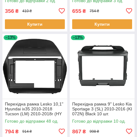
Готово до відправки 2 од.
Готово до відправки 3 од.
356
655
₴
₴
410 ₴
754 ₴
Купити
Купити
–13%
–13%
Перехідна рамка Lesko 10,1"
Перехідна рамка 9" Lesko Kia
Hyundai ix35 2010-2018
Sportage 3 (SL) 2010-2016 (KI
Tucson (LM) 2010-2018г (HY
072N) Black 10 шт.
136T) Black 48 шт.
Готово до відправки 48 од.
Готово до відправки 10 од.
794
867
₴
₴
914 ₴
998 ₴