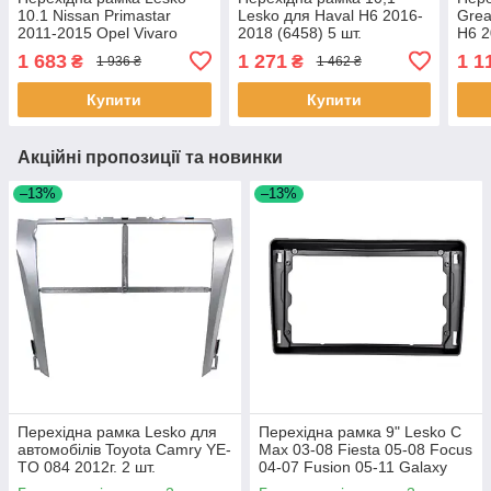
10.1 Nissan Primastar
Lesko для Haval H6 2016-
Grea
2011-2015 Opel Vivaro
2018 (6458) 5 шт.
H6 2
2011-2014 Renault Trafic II
1 683
1 271
1 1
₴
₴
1 936 ₴
1 462 ₴
2011-2014 7 шт.
Купити
Купити
Акційні пропозиції та новинки
–13%
–13%
Перехідна рамка Lesko для
Перехідна рамка 9" Lesko C
автомобілів Toyota Camry YE-
Max 03-08 Fiesta 05-08 Focus
TO 084 2012г. 2 шт.
04-07 Fusion 05-11 Galaxy
06-08 Kuga 08-12 1 шт.