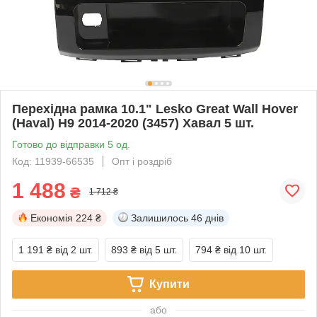
Перехідна рамка 10.1" Lesko Great Wall Hover
(Haval) H9 2014-2020 (3457) Хавал 5 шт.
Готово до відправки 5 од.
Код: 11939-66535
Опт і роздріб
1 488
₴
1 712 ₴
Економія
224 ₴
Залишилось
46 днів
1 191 ₴
від 2 шт.
893 ₴
від 5 шт.
794 ₴
від 10 шт.
Купити
або