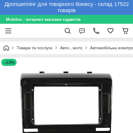
Дропшиппінг для товарного бізнесу - склад 17522
товарів
Mobiloz - інтернет-магазин гаджетів
Товари та послуги
Авто-, мото
Автомобільна електро
–13%