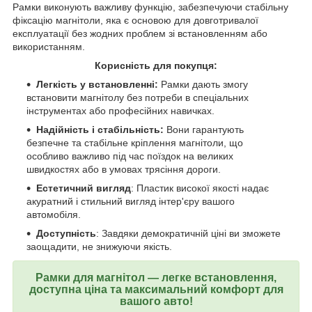
Рамки виконують важливу функцію, забезпечуючи стабільну
фіксацію магнітоли, яка є основою для довготривалої
експлуатації без жодних проблем зі встановленням або
використанням.
Корисність для покупця:
Легкість у встановленні:
Рамки дають змогу
встановити магнітолу без потреби в спеціальних
інструментах або професійних навичках.
Надійність і стабільність:
Вони гарантують
безпечне та стабільне кріплення магнітоли, що
особливо важливо під час поїздок на великих
швидкостях або в умовах трясіння дороги.
Естетичний вигляд
: Пластик високої якості надає
акуратний і стильний вигляд інтер'єру вашого
автомобіля.
Доступність
: Завдяки демократичній ціні ви зможете
заощадити, не знижуючи якість.
Рамки для магнітол — легке встановлення,
доступна ціна та максимальний комфорт для
вашого авто!