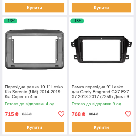
Купити
Купити
–13%
–13%
Перехідна рамка 10.1" Lesko
Рамка перехідна 9" Lesko
Kia Sorento (UM) 2014-2019
для Geely Emgrand GX7 EX7
Кіа Соренто 4 шт.
X7 2013-2017 (7259) Джелі 9
шт.
Готово до відправки 4 од.
Готово до відправки 9 од.
715
768
₴
₴
823 ₴
884 ₴
Купити
Купити