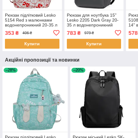
Рюкзак підлітковий Lesko
Рюкзак для ноутбука 15"
Рюкз
5154 Red з малюнками
Lesko 2205 Dark Gray 20-
5108
водонепроникний 20-35 л
35 л водонепроникний
14" 
5 шт.
міський 2 шт.
відд
353
783
578
₴
₴
406 ₴
979 ₴
Купити
Купити
Акційні пропозиції та новинки
–28%
–20%
Рюкзак підлітковий Lesko
Рюкзак міський Lesko SK-