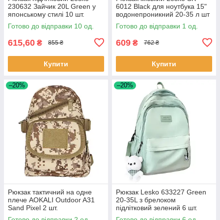
230632 Зайчик 20L Green у
6012 Black для ноутбука 15"
японському стилі 10 шт.
водонепроникний 20-35 л шт
Готово до відправки 10 од.
Готово до відправки 1 од.
615,60
609
₴
₴
855 ₴
762 ₴
Купити
Купити
–20%
–20%
Рюкзак тактичний на одне
Рюкзак Lesko 633227 Green
плече AOKALI Outdoor A31
20-35L з брелоком
Sand Pixel 2 шт.
підлітковий зелений 6 шт.
Готово до відправки 2 од.
Готово до відправки 6 од.