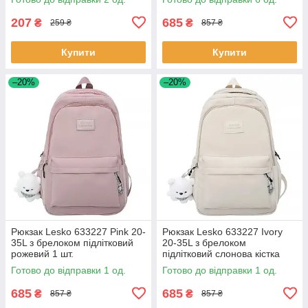
207
685
₴
₴
259 ₴
857 ₴
Купити
Купити
–20%
–20%
Рюкзак Lesko 633227 Pink 20-
Рюкзак Lesko 633227 Ivory
35L з брелоком підлітковий
20-35L з брелоком
рожевий 1 шт.
підлітковий слонова кістка
для дівчинки 1 шт.
Готово до відправки 1 од.
Готово до відправки 1 од.
685
685
₴
₴
857 ₴
857 ₴