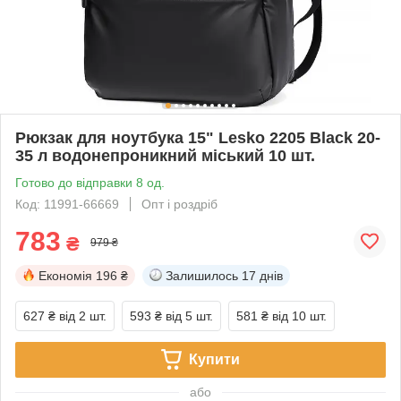
Рюкзак для ноутбука 15" Lesko 2205 Black 20-
35 л водонепроникний міський 10 шт.
Готово до відправки 8 од.
Код: 11991-66669
Опт і роздріб
783
₴
979 ₴
Економія
196 ₴
Залишилось
17 днів
627 ₴
від 2 шт.
593 ₴
від 5 шт.
581 ₴
від 10 шт.
Купити
або