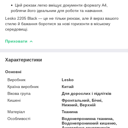
Цей рюкзак легко вміщує документи формату A4,
роблячи його ідеальним для роботи та навчання.
Lesko 2205 Black — це не тільки рюкзак, але й вираз вашого
стилю й бажання боротися за нові горизонти в міському
середовищі.
Приховати
Характеристики
Основні
Виробник
Lesko
Країна виробник
Китай
Вікова група
Для дорослих і підлітків
Кишені
Фронтальний, Бічні,
Нижний, Верхній
Матеріал
Тканина
Особливості
Водонепроникна тканина,
Водонепроникний кишеню,
Анатомічна конструкція,