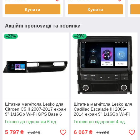
Prime шт.
GPS Top 3шт
Prim
Купити
Купити
Акційні пропозиції та новинки
–23%
–23%
Штатна магнітола Lesko для
Штатна магнітола Lesko для
Citroen C5 II 2007-2017 екран
Cadillac Escalade III 2006-
9" 1/16Gb Wi-Fi GPS Base 6
2014 екран 9" 1/16Gb Wi-Fi
шт.
GPS Base Каміллак 4 шт.
Готово до відправки 6 од.
Готово до відправки 4 од.
5 797
6 067
₴
₴
7 537 ₴
7 888 ₴