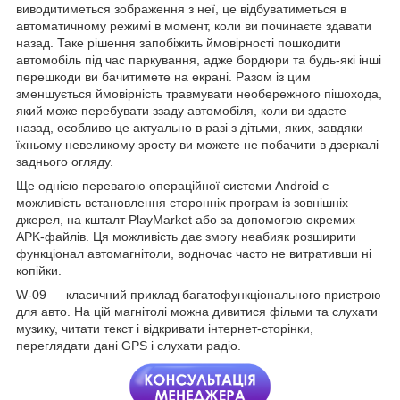
виводитиметься зображення з неї, це відбуватиметься в
автоматичному режимі в момент, коли ви починаєте здавати
назад. Таке рішення запобіжить ймовірності пошкодити
автомобіль під час паркування, адже бордюри та будь-які інші
перешкоди ви бачитимете на екрані. Разом із цим
зменшується ймовірність травмувати необережного пішохода,
який може перебувати ззаду автомобіля, коли ви здаєте
назад, особливо це актуально в разі з дітьми, яких, завдяки
їхньому невеликому зросту ви можете не побачити в дзеркалі
заднього огляду.
Ще однією перевагою операційної системи Android є
можливість встановлення сторонніх програм із зовнішніх
джерел, на кшталт PlayMarket або за допомогою окремих
APK-файлів. Ця можливість дає змогу неабияк розширити
функціонал автомагнітоли, водночас часто не витративши ні
копійки.
W-09 — класичний приклад багатофункціонального пристрою
для авто. На цій магнітолі можна дивитися фільми та слухати
музику, читати текст і відкривати інтернет-сторінки,
переглядати дані GPS і слухати радіо.