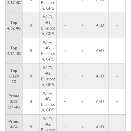
2/32 4G
Bluetoot
h, GPS
Wi-Fi,
Top
4G,
8
+
+
AHD
-
4/32 4G
Bluetoot
h, GPS
Wi-Fi,
Top
4G,
8
+
+
AHD
-
4/64 4G
Bluetoot
h, GPS
Wi-Fi,
Top
4G,
6/128
8
+
+
AHD
-
Bluetoot
4G
h, GPS
Wi-Fi,
Prime
4G,
2/32
8
+
+
AHD
+
Bluetoot
CP+4G
h, GPS
Wi-Fi,
Prime
4G,
4/64
8
+
+
AHD
+
Bluetoot