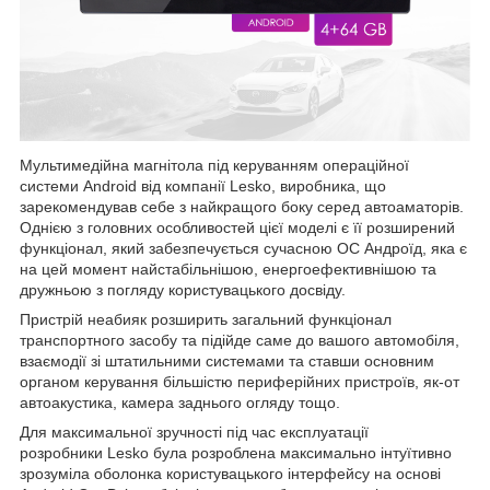
Мультимедійна магнітола під керуванням операційної
системи Android від компанії Lesko, виробника, що
зарекомендував себе з найкращого боку серед автоаматорів.
Однією з головних особливостей цієї моделі є її розширений
функціонал, який забезпечується сучасною ОС Андроїд, яка є
на цей момент найстабільнішою, енергоефективнішою та
дружньою з погляду користувацького досвіду.
Пристрій неабияк розширить загальний функціонал
транспортного засобу та підійде саме до вашого автомобіля,
взаємодії зі штатильними системами та ставши основним
органом керування більшістю периферійних пристроїв, як-от
автоакустика, камера заднього огляду тощо.
Для максимальної зручності під час експлуатації
розробники Lesko була розроблена максимально інтуїтивно
зрозуміла оболонка користувацького інтерфейсу на основі