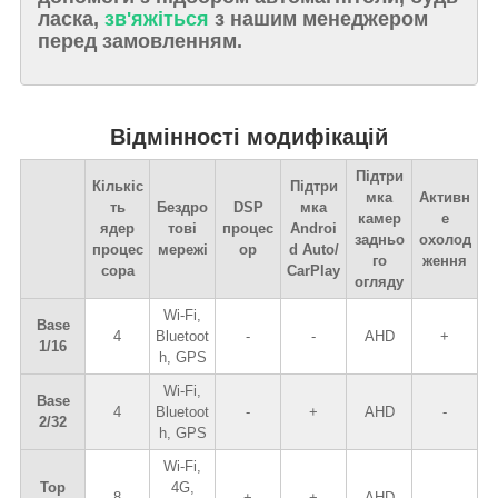
ласка,
зв'яжіться
з нашим менеджером
перед замовленням.
Відмінності модифікацій
Підтри
Кількіс
Підтри
мка
Активн
ть
Бездро
DSP
мка
камер
е
ядер
тові
процес
Androi
задньо
охолод
процес
мережі
ор
d Auto/
го
ження
сора
CarPlay
огляду
Wi-Fi,
Base
4
Bluetoot
-
-
AHD
+
1/16
h, GPS
Wi-Fi,
Base
4
Bluetoot
-
+
AHD
-
2/32
h, GPS
Wi-Fi,
Top
4G,
8
+
+
AHD
-