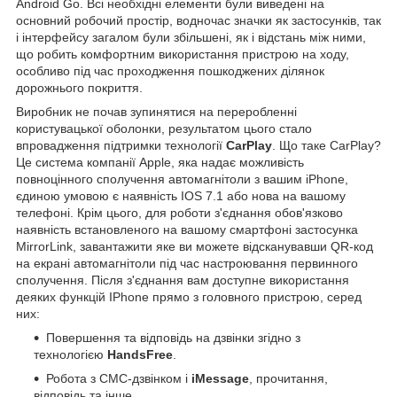
Android Go. Всі необхідні елементи були виведені на
основний робочий простір, водночас значки як застосунків, так
і інтерфейсу загалом були збільшені, як і відстань між ними,
що робить комфортним використання пристрою на ходу,
особливо під час проходження пошкоджених ділянок
дорожнього покриття.
Виробник не почав зупинятися на переробленні
користувацької оболонки, результатом цього стало
впровадження підтримки технології
CarPlay
. Що таке CarPlay?
Це система компанії Apple, яка надає можливість
повноцінного сполучення автомагнітоли з вашим iPhone,
єдиною умовою є наявність IOS 7.1 або нова на вашому
телефоні. Крім цього, для роботи з'єднання обов'язково
наявність встановленого на вашому смартфоні застосунка
MirrorLink, завантажити яке ви можете відсканувавши QR-код
на екрані автомагнітоли під час настроювання первинного
сполучення. Після з'єднання вам доступне використання
деяких функцій IPhone прямо з головного пристрою, серед
них:
Повершення та відповідь на дзвінки згідно з
технологією
HandsFree
.
Робота з СМС-дзвінком і
iMessage
, прочитання,
відповідь та інше.