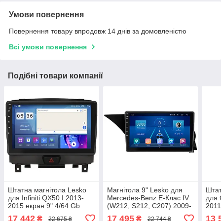
Умови повернення
Повернення товару впродовж 14 днів за домовленістю
Всі умови повернення
Подібні товари компанії
Штатна магнітола Lesko
Магнітола 9" Lesko для
Штат
для Infiniti QX50 I 2013-
Mercedes-Benz E-Клас IV
для 
2015 екран 9" 4/64 Gb
(W212, S212, C207) 2009-
2011
CarPlay 4G Wi-Fi GPS
2013г 6/128Gb 4G Wi-Fi
Gb C
17 442
17 495
13 
₴
₴
22 675 ₴
22 744 ₴