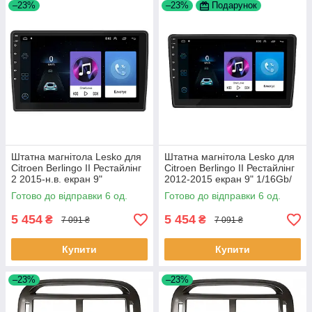
–23%
–23%
Подарунок
Штатна магнітола Lesko для
Штатна магнітола Lesko для
Citroen Berlingo II Рестайлінг
Citroen Berlingo II Рестайлінг
2 2015-н.в. екран 9"
2012-2015 екран 9" 1/16Gb/
1/16Gb/Wi-Fi GPS Optima 6шт
Wi-Fi GPS Optima 6шт
Готово до відправки 6 од.
Готово до відправки 6 од.
5 454
5 454
₴
₴
7 091 ₴
7 091 ₴
Купити
Купити
–23%
–23%