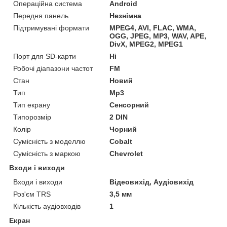
Операційна система
Android
Передня панель
Незнімна
Підтримувані формати
MPEG4, AVI, FLAC, WMA,
OGG, JPEG, MP3, WAV, APE,
DivX, MPEG2, MPEG1
Порт для SD-карти
Ні
Робочі діапазони частот
FM
Стан
Новий
Тип
Mp3
Тип екрану
Сенсорний
Типорозмір
2 DIN
Колір
Чорний
Сумісність з моделлю
Cobalt
Сумісність з маркою
Chevrolet
Входи і виходи
Входи і виходи
Відеовихід, Аудіовихід
Роз'єм TRS
3,5 мм
Кількість аудіовходів
1
Екран