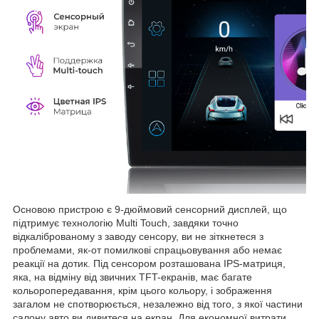
Основою пристрою є 9-дюймовий сенсорний дисплей, що
підтримує технологію Multi Touch, завдяки точно
відкаліброваному з заводу сенсору, ви не зіткнетеся з
проблемами, як-от помилкові спрацьовування або немає
реакції на дотик. Під сенсором розташована IPS-матриця,
яка, на відміну від звичних TFT-екранів, має багате
кольоропередавання, крім цього кольору, і зображення
загалом не спотворюється, незалежно від того, з якої частини
салону авто ви дивитеся на екран. Для економної витрати