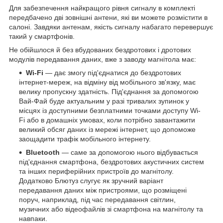
Для забезпечення найкращого рівня сигналу в комплекті
передбачено дві зовнішні антени, які ви можете розмістити в
салоні. Завдяки антенам, якість сигналу набагато перевершує
такий у смартфонів.
Не обійшлося й без вбудованих бездротових і дротових
модулів передавання даних, вже з заводу магнітола має:
Wi-Fi
— дає змогу під'єднатися до бездротових
інтернет-мереж, на відміну від мобільного зв'язку, має
велику пропускну здатність. Під'єднання за допомогою
Вай-Фай буде актуальним у разі тривалих зупинок у
місцях із доступними безплатними точками доступу Wi-
Fi або в домашніх умовах, коли потрібно завантажити
великий обсяг даних із мережі інтернет, що допоможе
заощадити трафік мобільного інтернету.
Bluetooth
— саме за допомогою нього відбувається
під'єднання смартфона, бездротових акустичних систем
та інших периферійних пристроїв до магнітолу.
Додатково Блютуз слугує як зручний варіант
передавання даних між пристроями, що розміщені
поруч, наприклад, під час передавання світлин,
музичних або відеофайлів зі смартфона на магнітолу та
навпаки.