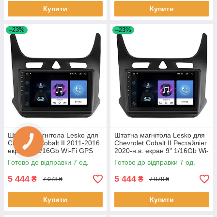
Купити
Купити
–23%
–23%
Штатна магнітола Lesko для
Штатна магнітола Lesko для
Chevrolet Cobalt II 2011-2016
Chevrolet Cobalt II Рестайлінг
екран 9" 1/16Gb Wi-Fi GPS
2020-н.в. екран 9" 1/16Gb Wi-
Base Шевроле Кобальт 7 шт.
Fi GPS Base 7 шт.
Готово до відправки 7 од.
Готово до відправки 7 од.
5 444
5 444
₴
₴
7 078 ₴
7 078 ₴
Купити
Купити