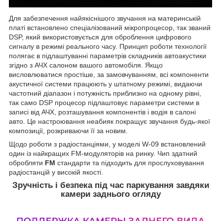
Для забезпечення найякіснішого звучання на материнській
платі встановлено спеціалізований мікропроцесор, так званий
DSP, який використовується для оброблення цифрового
сигналу в режимі реального часу. Принцип роботи технології
полягає в підлаштуванні параметрів складників автоакустики
згідно з АЧХ салоном вашого автомобіля. Якщо
висловлюватися простіше, за замовчуванням, всі компоненти
акустичної системи працюють у штатному режимі, видаючи
частотний діапазон і потужність приблизно на одному рівні,
так само DSP процесор підлаштовує параметри системи в
записі від АЧХ, розташування компонентів і водія в салоні
авто. Це настроювання неабияк покращує звучання будь-якої
композиції, розкриваючи її за новим.
Щодо роботи з радіостанціями, у моделі W-09 встановлений
один із найкращих FM-модуляторів на ринку. Чип здатний
обробляти
FM
стандарти та підходить для прослуховування
радіостанцій у високій якості.
Зручність і безпека під час паркування завдяки
камери заднього огляду