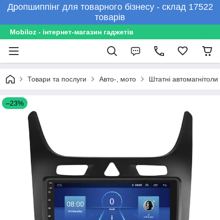
Дропшиппінг для товарного бізнесу - склад 17522
товарів
Mobiloz - інтернет-магазин гаджетів
Товари та послуги
Авто-, мото
Штатні автомагнітоли
–23%