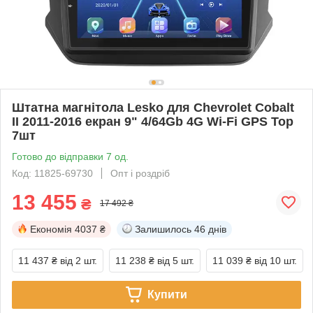
Штатна магнітола Lesko для Chevrolet Cobalt
II 2011-2016 екран 9" 4/64Gb 4G Wi-Fi GPS Top
7шт
Готово до відправки 7 од.
Код: 11825-69730
Опт і роздріб
13 455
₴
17 492 ₴
Економія
4037 ₴
Залишилось
46 днів
11 437 ₴
від 2 шт.
11 238 ₴
від 5 шт.
11 039 ₴
від 10 шт.
Купити