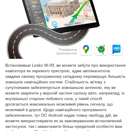
Встановивши Lesko W-09, ви можете забути про використання
навігатора як окремого пристрою, адже автомагнітола
завдяки своєму програмному складнику перевершує більшість
зовнішніх навігаційних систем. Стабільність зв'язку з
супутниками забезпечується зовнішньою антеною, яку ви
можете закріпити у верхній частині салону авто, наприклад, із
внутрішньої сторони лобового скла, у такий спосіб
досягається максимально можливий рівень сигналу, що
можливий в дорозі. Щодо навігаційного програмного
забезпечення, тут ОС Android надає повну свободу дій, ви
можете використовувати як за замовчуванням встановлений
застосунок, так і завантажити більш придатний особисто вам