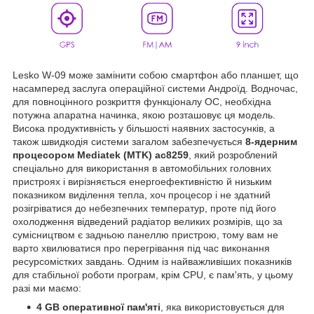
Lesko W-09 може замінити собою смартфон або планшет, що
насамперед заслуга операційної системи Андроїд. Водночас,
для повноцінного розкриття функціоналу ОС, необхідна
потужна апаратна начинка, якою розташовує ця модель.
Висока продуктивність у більшості наявних застосунків, а
також швидкодія системи загалом забезпечується
8-ядерним
процесором Mediatek (MTK) ac8259
, який розроблений
спеціально для використання в автомобільних головних
пристроях і вирізняється енергоефективністю й низьким
показником виділення тепла, хоч процесор і не здатний
розігріватися до небезпечних температур, проте під його
охолодження відведений радіатор великих розмірів, що за
сумісництвом є задньою панеллю пристрою, тому вам не
варто хвилюватися про перегрівання під час виконання
ресурсомістких завдань. Одним із найважливіших показників
для стабільної роботи програм, крім CPU, є пам'ять, у цьому
разі ми маємо:
4 GB оперативної пам'яті
, яка використовується для