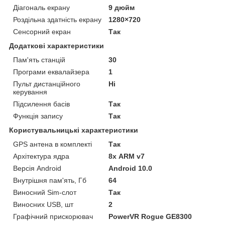
Діагональ екрану
9 дюйм
Роздільна здатність екрану
1280×720
Сенсорний екран
Так
Додаткові характеристики
Пам'ять станцій
30
Програми еквалайзера
1
Пульт дистанційного
Ні
керування
Підсилення басів
Так
Функція запису
Так
Користувальницькі характеристики
GPS антена в комплекті
Так
Архітектура ядра
8х ARM v7
Версія Android
Android 10.0
Внутрішня пам'ять, Гб
64
Виносний Sim-слот
Так
Виносних USB, шт
2
Графічний прискорювач
PowerVR Rogue GE8300