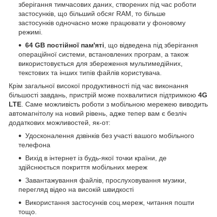
зберігання тимчасових даних, створених під час роботи
застосунків, що більший обсяг RAM, то більше
застосунків одночасно може працювати у фоновому
режимі.
64 GB постійної пам'яті
, що відведена під зберігання
операційної системи, встановлених програм, а також
використовується для збереження мультимедійних,
текстових та інших типів файлів користувача.
Крім загальної високої продуктивності під час виконання
більшості завдань, пристрій може похвалитися підтримкою
4G
LTE
. Саме можливість роботи з мобільною мережею виводить
автомагнітолу на новий рівень, адже тепер вам є безліч
додаткових можливостей, як-от:
Удосконалення дзвінків без участі вашого мобільного
телефона
Вихід в інтернет із будь-якої точки країни, де
здійснюється покриття мобільних мереж
Завантажування файлів, прослуховування музики,
перегляд відео на високій швидкості
Використання застосунків соц.мереж, читання пошти
тощо.