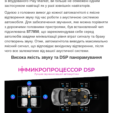
зі вбудованого Play Market, ви більше не обмежені одним
застосунком навігації як у разі зовнішніх навігаторів.
Однією з головних вимог до кожної автомагнітолі є якісне
відтворення звуку під час роботи з акустичною системою
автомобіля. Для забезпечення звучання, яке можна порівняти
з дорожчими головними пристроями, був встановлений чип
підсилювача
ST7850
, що зарекомендував себе серед
автолюбів завдяки мінімалізації рівня втрат сигналу та браку
спотворень звуку. Отже, автомагнітола виводить максимально
якісний сигнал, що відповідає вихідному відтворенню, після
чого все залежатиме від вашої акустичної системи.
Висока якість звуку та DSP панорамування