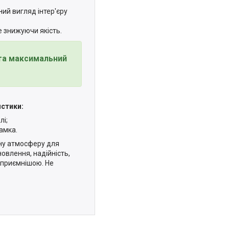
ний вигляд інтер'єру
е знижуючи якість.
 та максимальний
истики:
лі;
амка.
тну атмосферу для
овлення, надійність,
о приємнішою. Не