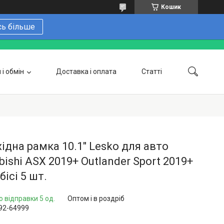
Кошик
сь більше
і обмін
Доставка і оплата
Статті
 замовити онлайн
Про нас
Контакти
Напишіть нам в Telegram
Фотогалерея
ідна рамка 10.1" Lesko для авто
bishi ASX 2019+ Outlander Sport 2019+
бісі 5 шт.
о відправки 5 од.
Оптом і в роздріб
92-64999