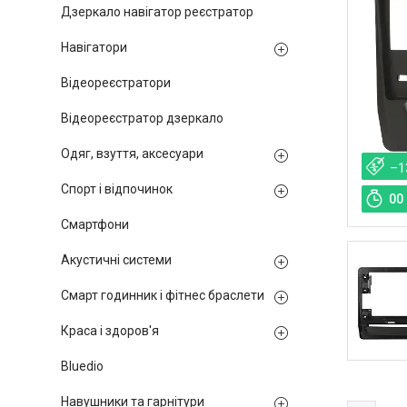
Дзеркало навігатор реєстратор
Навігатори
Відеореєстратори
Відеореєстратор дзеркало
Одяг, взуття, аксесуари
–1
Спорт і відпочинок
0
0
Смартфони
Акустичні системи
Смарт годинник і фітнес браслети
Краса і здоров'я
Bluedio
Навушники та гарнітури