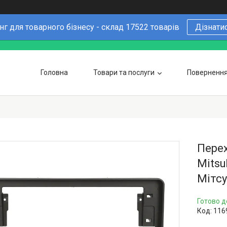
г для товарного бізнесу - склад 17522 товарів
Дізнати
Головна
Товари та послуги
Повернення 
Чому варто купувати у нас
6 причин
Оптовим покупцям
Перех
Mitsu
Мітсу
Готово д
Код:
116