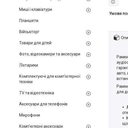
Миші і клавіатури
Планшети
Військторг
Опи
Товари для дітей
Фото, відеокамери та аксесуари
Рамки
аудіо
Ліхтарики
гаран
авто,
Комплектуючі для комп'ютерної
встан
техніки
Рамки
для д
TV та відеотехніка
Аксесуари для телефонів
сп
Мікрофони
що
Комп'ютерні аксесуари