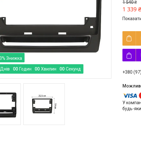
1 540 ₴
1 339 
Показати
3%
Днів
0
0
Годин
0
0
Хвилин
0
0
Секунд
+380 (97
У компан
будь-яки