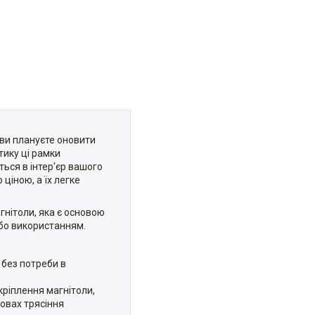
ви плануєте оновити
тику ці рамки
ться в інтер'єр вашого
ціною, а їх легке
нітоли, яка є основою
бо використанням.
 без потреби в
кріплення магнітоли,
овах трясіння