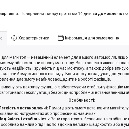
повернення товару протягом 14 днів
за домовленістю
с
Характеристики
Інформація для замовлення
 для магнітол — незамінний елемент для вашого автомобіля, якщо 
систему або встановити нову магнітолу. Виготовлені з якісного плас
тують надійність і зручність під час монтажу, а також добре вписую
 надаючи йому стильного вигляду. Вони доступні за дуже доступною 
овлення дає змогу неабияк заощадити на роботі фахівців.
 виконують важливу функцію, забезпечуючи стабільну фіксацію маг
овготривалої експлуатації без жодних проблем зі встановленням а
Особливості:
Легкість у встановленні:
Рамки дають змогу встановити магнітолу
еціальних інструментах або професійних навичках.
Надійність і стабільність:
Вони гарантують безпечне та стабільне 
 особливо важливо під час поїздок на великих швидкостях або в ум