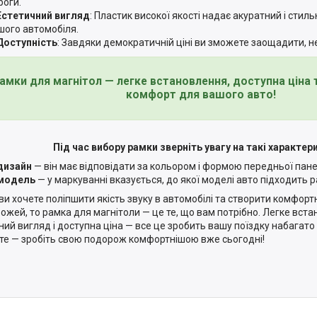
роги.
Естетичний вигляд
: Пластик високої якості надає акуратний і стиль
шого автомобіля.
Доступність
: Завдяки демократичній ціні ви зможете заощадити, н
амки для магнітол — легке встановлення, доступна ціна
комфорт для вашого авто!
Під час вибору рамки зверніть увагу на такі характер
дизайн
— він має відповідати за кольором і формою передньої пане
модель
— у маркуванні вказується, до якої моделі авто підходить р
ви хочете поліпшити якість звуку в автомобілі та створити комфор
ожей, то рамка для магнітоли — це те, що вам потрібно. Легке встан
ний вигляд і доступна ціна — все це зробить вашу поїздку набагат
те — зробіть свою подорож комфортнішою вже сьогодні!