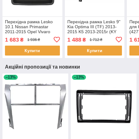
Перехідна рамка Lesko
Перехідна рамка Lesko 9"
Пере
10.1 Nissan Primastar
Kia Optima III (TF) 2013-
для 
2011-2015 Opel Vivaro
2015 K5 2013-2015г (KY
(427
2011-2014 Renault Trafic II
124N) Black 4 шт
1 683
1 488
1 6
₴
₴
1 936 ₴
1 712 ₴
2011-2014 7 шт.
Купити
Купити
Акційні пропозиції та новинки
–13%
–13%