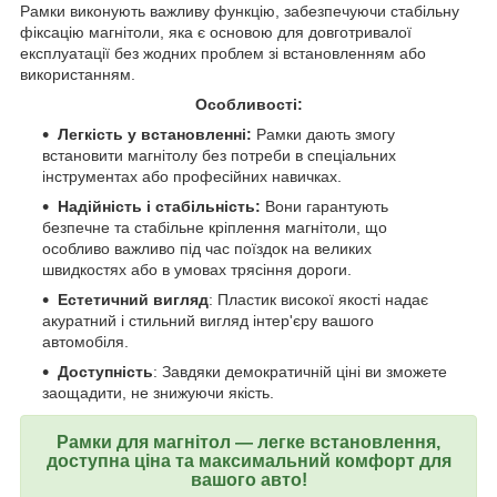
Рамки виконують важливу функцію, забезпечуючи стабільну
фіксацію магнітоли, яка є основою для довготривалої
експлуатації без жодних проблем зі встановленням або
використанням.
Особливості:
Легкість у встановленні:
Рамки дають змогу
встановити магнітолу без потреби в спеціальних
інструментах або професійних навичках.
Надійність і стабільність:
Вони гарантують
безпечне та стабільне кріплення магнітоли, що
особливо важливо під час поїздок на великих
швидкостях або в умовах трясіння дороги.
Естетичний вигляд
: Пластик високої якості надає
акуратний і стильний вигляд інтер'єру вашого
автомобіля.
Доступність
: Завдяки демократичній ціні ви зможете
заощадити, не знижуючи якість.
Рамки для магнітол — легке встановлення,
доступна ціна та максимальний комфорт для
вашого авто!