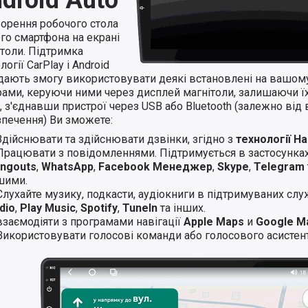
ворення робочого стола
го смартфона на екрані
ітоли. Підтримка
логії CarPlay і Android
 дають змогу використовувати деякі встановлені на вашом
ами, керуючи ними через дисплей магнітоли, залишаючи їхн
 з'єднавши пристрої через USB або Bluetooth (залежно від 
зпечення) Ви зможете:
Здійснювати та здійснювати дзвінки, згідно з
технології H
Працювати з повідомленнями. Підтримується в застосунка
ngouts
,
WhatsApp
,
Facebook Менеджер
,
Skype
,
Telegram
шими.
Слухайте музику, подкасти, аудіокниги в підтримуваних слу
dio
,
Play Music
,
Spotify
,
TuneIn
та інших.
взаємодіяти з програмами навігації
Apple Maps
и
Google M
Використовувати голосові команди або голосового асистент