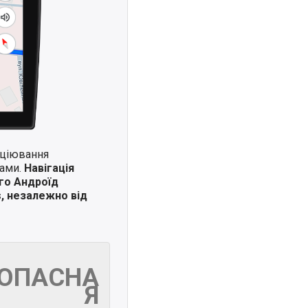
иціювання
ками.
Навігація
го Андроїд
s, незалежно від
ЗОПАСНА
Я