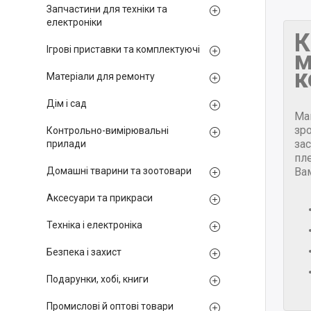
Запчастини для техніки та
електроніки
К
Ігрові приставки та комплектуючі
м
к
Матеріали для ремонту
Дім і сад
Ма
зр
Контрольно-вимірювальні
за
прилади
пле
Ва
Домашні тварини та зоотовари
Аксесуари та прикраси
Техніка і електроніка
Безпека і захист
Подарунки, хобі, книги
Промислові й оптові товари