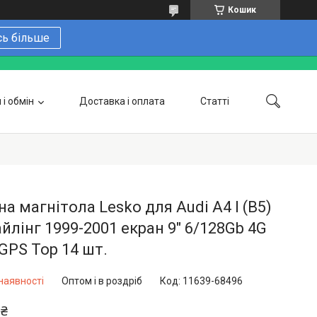
Кошик
сь більше
і обмін
Доставка і оплата
Статті
 замовити онлайн
Про нас
Контакти
Напишіть нам в Telegram
Фотогалерея
а магнітола Lesko для Audi A4 I (B5)
йлінг 1999-2001 екран 9" 6/128Gb 4G
 GPS Top 14 шт.
наявності
Оптом і в роздріб
Код:
11639-68496
 ₴