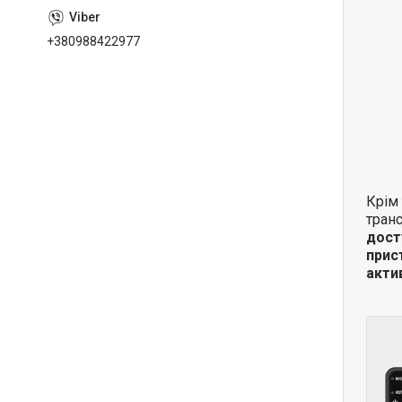
+380988422977
Крім 
транс
дост
прис
актив