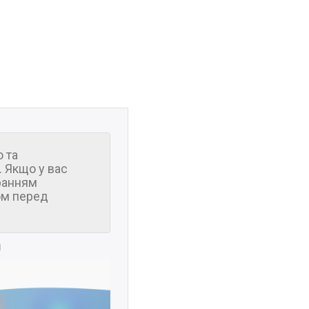
 та
 Якщо у вас
ранням
м перед
и