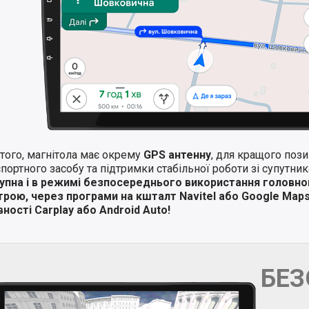
того, магнітола має окрему
GPS антенну
, для кращого поз
портного засобу та підтримки стабільної роботи зі супутни
упна і в режимі безпосереднього використання головно
трою, через програми на кшталт Navitel або Google Map
ності Carplay або Android Auto!
БЕ