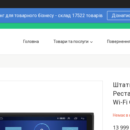
г для товарного бізнесу - склад 17522 товарів
Дізнати
Головна
Товари та послуги
Повернення 
Чому варто купувати у нас
6 причин
Оптовим покупцям
Штатн
Реста
Wi-Fi
Немає в 
13 999