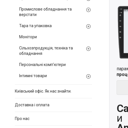
Промислове обладнання та
верстати
Тара та упаковка
Монітори
Сільхозпродукція, техніка та
обладнання
Персональні комп'ютери
пара
проц
Інтимні товари
Київський офіс. Як нас знайти.
Ca
Доставка і оплата
и
Про нас
An