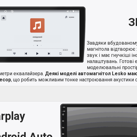
З
Завдяки вбудованом
магнітола відтворює 
звук і має гнучкіші і
налаштувань. Готові 
моделювальні простір
метри еквалайзера.
Деякі моделі автомагнітол Lesko ма
есор
, що робить можливим тонке настроювання акустики с
rplay
droid Auto