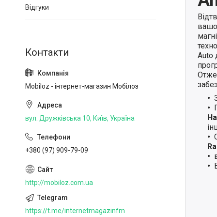
Відгуки
Відт
вашо
магн
техно
Auto
прогр
Отже,
забе
Mobiloz - інтернет-магазин Мобілоз
Ha
вул. Дружківська 10, Київ, Україна
ін
Ra
+380 (97) 909-79-09
http://mobiloz.com.ua
https://t.me/internetmagazinfm