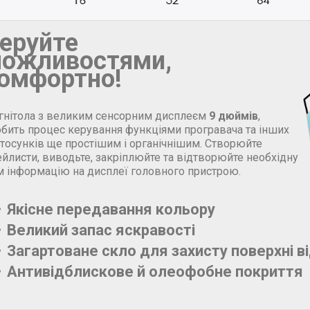
еруйте
ожливостями,
омфортно!
гнітола з великим сенсорним дисплеєм
9 дюймів
,
обить процес керування функціями програвача та інших
стосунків ще простішим і органічнішим. Створюйте
йлисти, виводьте, закріплюйте та відтворюйте необхідну
м інформацію на дисплеї головного пристрою.
Якісне передавання кольору
Великий запас яскравості
Загартоване скло для захисту поверхні в
Антивідблискове й олеофобне покриття