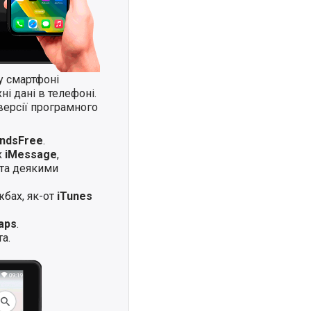
у смартфоні
і дані в телефоні.
версії програмного
andsFree
.
х
iMessage
,
та деякими
жбах, як-от
iTunes
aps
.
а.