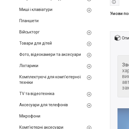
Миші і клавіатури
Планшети
Військторг
Опи
Товари для дітей
Фото, відеокамери та аксесуари
Зв
Ліхтарики
ха
ви
Комплектуючі для комп'ютерної
ав
техніки
за
TV та відеотехніка
Аксесуари для телефонів
Мікрофони
Комп'ютерні аксесуари