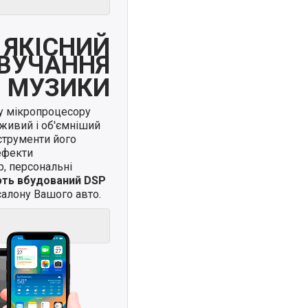
ЯКІСНИЙ
ВУЧАННЯ
МУЗИКИ
у мікропроцесору
живий і об'ємніший
нструменти його
ефекти
, персональні
ють вбудований DSP
алону Вашого авто.