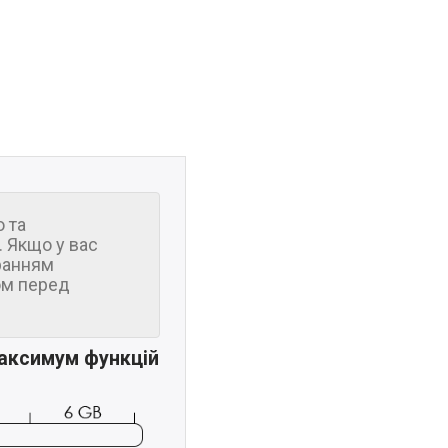
 та
 Якщо у вас
ранням
м перед
максимум функцій