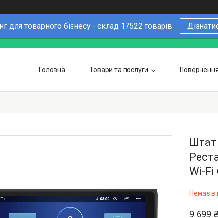
г для товарного бізнесу - склад 17522 товарів
Дізнати
Головна
Товари та послуги
Повернення 
Чому варто купувати у нас
6 причин
Оптовим покупцям
Штатн
Реста
Wi-Fi
Немає в 
9 699 