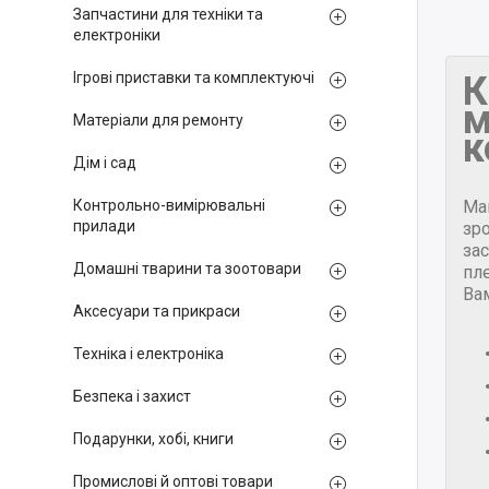
Запчастини для техніки та
електроніки
К
Ігрові приставки та комплектуючі
м
Матеріали для ремонту
к
Дім і сад
Ма
Контрольно-вимірювальні
прилади
зр
за
Домашні тварини та зоотовари
пле
Ва
Аксесуари та прикраси
Техніка і електроніка
Безпека і захист
Подарунки, хобі, книги
Промислові й оптові товари