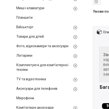
Миші і клавіатури
Планшети
Військторг
Опи
Товари для дітей
Фото, відеокамери та аксесуари
Зв
Ліхтарики
ха
ви
Комплектуючі для комп'ютерної
ав
техніки
за
TV та відеотехніка
Баг
Аксесуари для телефонів
Мікрофони
Комп'ютерні аксесуари