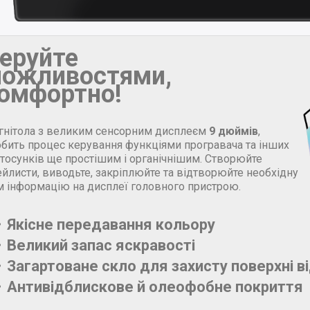
еруйте
ожливостями,
омфортно!
гнітола з великим сенсорним дисплеєм
9 дюймів
,
обить процес керування функціями програвача та інших
стосунків ще простішим і органічнішим. Створюйте
йлисти, виводьте, закріплюйте та відтворюйте необхідну
м інформацію на дисплеї головного пристрою.
Якісне передавання кольору
Великий запас яскравості
Загартоване скло для захисту поверхні в
Антивідблискове й олеофобне покриття