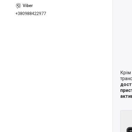
+380988422977
Крім 
транс
дост
прис
актив