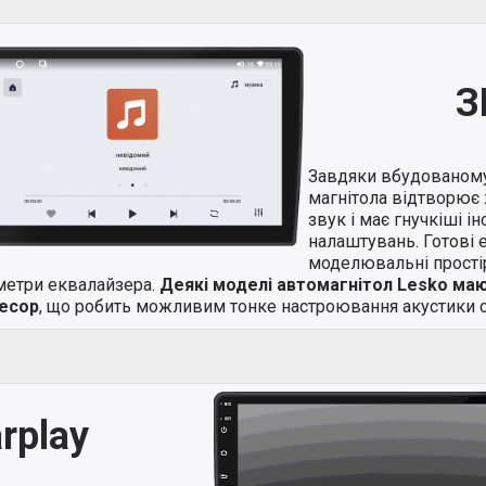
З
Завдяки вбудованом
магнітола відтворює 
звук і має гнучкіші і
налаштувань. Готові 
моделювальні простір
метри еквалайзера.
Деякі моделі автомагнітол Lesko ма
есор
, що робить можливим тонке настроювання акустики с
rplay