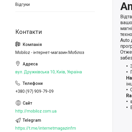
An
Відгуки
Відт
вашо
магн
техно
Auto
прогр
Отже,
Mobiloz - інтернет-магазин Мобілоз
забе
вул. Дружківська 10, Київ, Україна
Ha
ін
+380 (97) 909-79-09
Ra
http://mobiloz.com.ua
https://t.me/internetmagazinfm