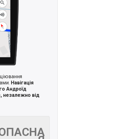
иціювання
ками.
Навігація
го Андроїд
s, незалежно від
ЗОПАСНА