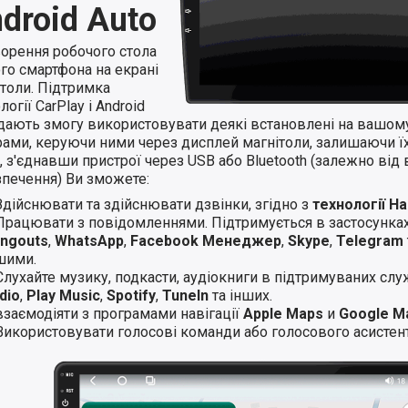
droid Auto
ворення робочого стола
го смартфона на екрані
ітоли. Підтримка
логії CarPlay і Android
 дають змогу використовувати деякі встановлені на вашом
ами, керуючи ними через дисплей магнітоли, залишаючи їхн
 з'єднавши пристрої через USB або Bluetooth (залежно від 
зпечення) Ви зможете:
Здійснювати та здійснювати дзвінки, згідно з
технології H
Працювати з повідомленнями. Підтримується в застосунка
ngouts
,
WhatsApp
,
Facebook Менеджер
,
Skype
,
Telegram
шими.
Слухайте музику, подкасти, аудіокниги в підтримуваних слу
dio
,
Play Music
,
Spotify
,
TuneIn
та інших.
взаємодіяти з програмами навігації
Apple Maps
и
Google M
Використовувати голосові команди або голосового асистент