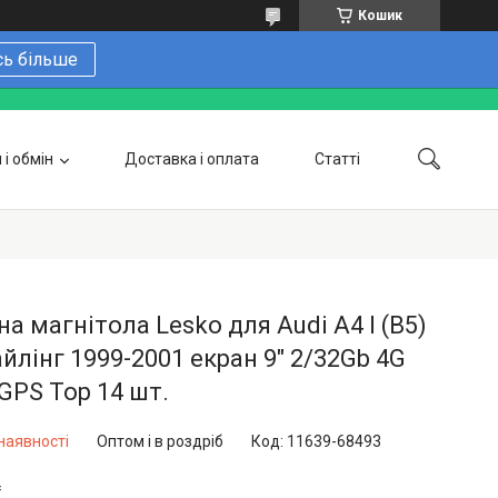
Кошик
сь більше
і обмін
Доставка і оплата
Статті
 замовити онлайн
Про нас
Контакти
Напишіть нам в Telegram
Фотогалерея
а магнітола Lesko для Audi A4 I (B5)
йлінг 1999-2001 екран 9" 2/32Gb 4G
 GPS Top 14 шт.
наявності
Оптом і в роздріб
Код:
11639-68493
₴