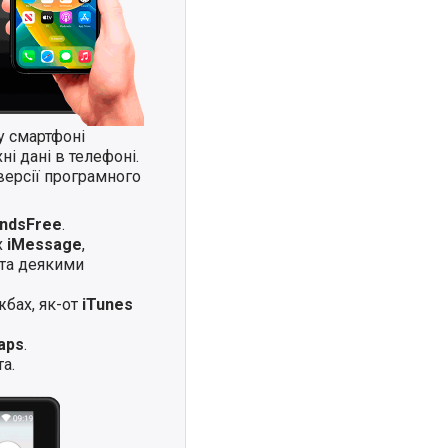
у смартфоні
і дані в телефоні.
версії програмного
andsFree
.
х
iMessage
,
та деякими
жбах, як-от
iTunes
aps
.
а.