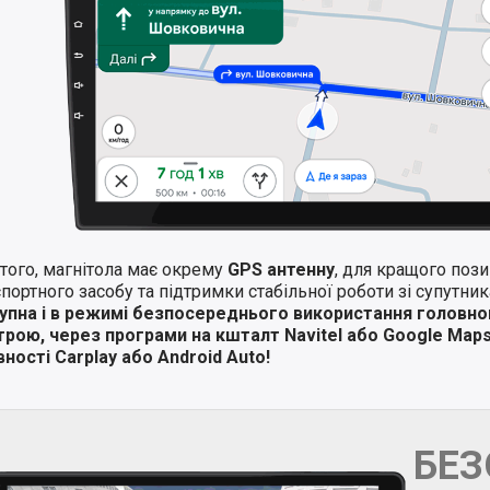
того, магнітола має окрему
GPS антенну
, для кращого поз
портного засобу та підтримки стабільної роботи зі супутни
упна і в режимі безпосереднього використання головно
трою, через програми на кшталт Navitel або Google Map
ності Carplay або Android Auto!
БЕ