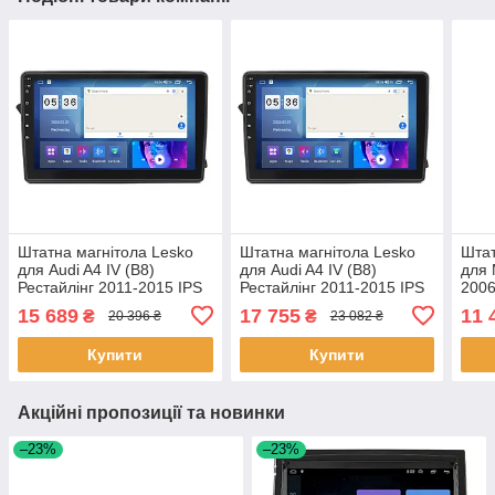
Штатна магнітола Lesko
Штатна магнітола Lesko
Штат
для Audi A4 IV (B8)
для Audi A4 IV (B8)
для 
Рестайлінг 2011-2015 IPS
Рестайлінг 2011-2015 IPS
2006
9" 2/32Gb CarPlay 4G Wi-
9" 4/64Gb CarPlay 4G Wi-
CarP
15 689
17 755
11 
₴
₴
20 396 ₴
23 082 ₴
Fi GPS Prime 2 шт.
Fi GPS Prime 2 шт.
Prim
Купити
Купити
Акційні пропозиції та новинки
–23%
–23%