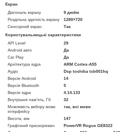
Екран
Діагональ екрану
9 дюйм
Роздільна здатність екрану
1280×720
Сенсорний екран
Так
Користувальницькі характеристики
API Level
29
Android авто
Да
Car Play
Да
Архітектура ядра
ARM Cortex-A55
Аудіо
Dsp toshiba tcb001hq
Версія Android
14
Версія Bluetooth
5
Версія ядра
4.14.133
Внутрішня пам'ять, Гб
32
Можливість вибору мови
так, всі мови
інтерфейсу
Висота, мм
147
Графічний прискорювач
PowerVR Rogue GE8322