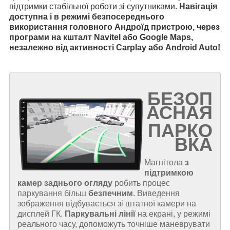
підтримки стабільної роботи зі супутниками.
Навігація
доступна і в режимі безпосереднього
використання головного Андроїд пристрою, через
програми на кшталт Navitel або Google Maps,
незалежно від активності Carplay або Android Auto!
БЕЗОП
АСНАЯ
ПАРКО
ВКА
Магнітола
з
підтримкою
камер заднього огляду
робить процес
паркування більш
безпечним
. Виведення
зображення відбувається зі штатної камери на
дисплей ГК.
Паркувальні лінії
на екрані, у режимі
реального часу, допоможуть точніше маневрувати