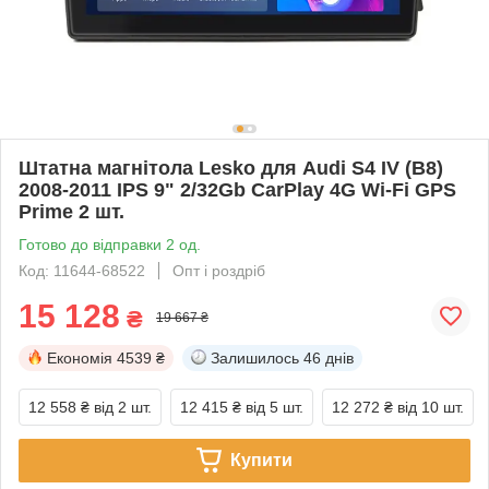
Штатна магнітола Lesko для Audi S4 IV (B8)
2008-2011 IPS 9" 2/32Gb CarPlay 4G Wi-Fi GPS
Prime 2 шт.
Готово до відправки 2 од.
Код: 11644-68522
Опт і роздріб
15 128
₴
19 667 ₴
Економія
4539 ₴
Залишилось
46 днів
12 558 ₴
від 2 шт.
12 415 ₴
від 5 шт.
12 272 ₴
від 10 шт.
Купити