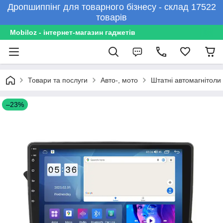
Дропшиппінг для товарного бізнесу - склад 17522
товарів
Mobiloz - інтернет-магазин гаджетів
Товари та послуги
Авто-, мото
Штатні автомагнітоли
–23%