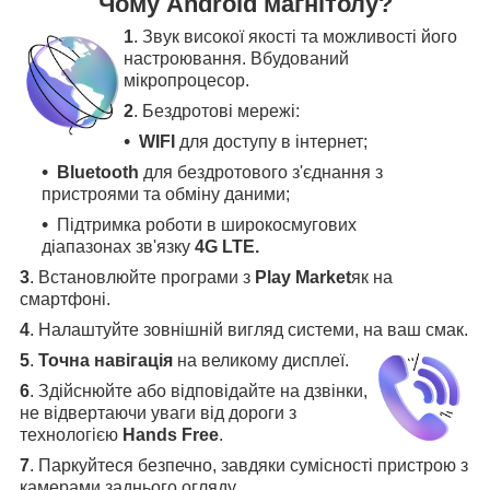
Чому Android магнітолу?
1
. Звук високої якості та можливості його
настроювання. Вбудований
мікропроцесор.
2
. Бездротові мережі:
WIFI
для доступу в інтернет;
Bluetooth
для бездротового з'єднання з
пристроями та обміну даними;
Підтримка роботи в широкосмугових
діапазонах зв'язку
4G LTE.
3
.
Встановлюйте програми з
Play Market
як на
смартфоні.
4
.
Налаштуйте зовнішній вигляд системи, на ваш смак.
5
.
Точна навігація
на великому дисплеї
.
6
.
Здійснюйте або відповідайте на дзвінки,
не відвертаючи уваги від дороги з
технологією
Hands Free
.
7
. Паркуйтеся безпечно, завдяки сумісності пристрою з
камерами заднього огляду
.