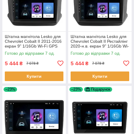
Штатна магнітола Lesko для
Штатна магнітола Lesko для
Chevrolet Cobalt II 2011-2016
Chevrolet Cobalt II Рестайлінг
екран 9" 1/16Gb Wi-Fi GPS
2020-н.в. екран 9" 1/16Gb Wi-
Base Шевроле Кобальт 7 шт.
Fi GPS Base 7 шт.
Готово до відправки 7 од.
Готово до відправки 7 од.
5 444
5 444
₴
₴
7 078 ₴
7 078 ₴
Купити
Купити
–23%
–23%
Подарунок