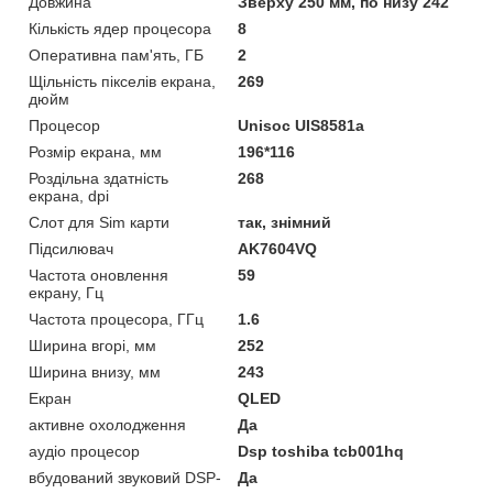
Довжина
Зверху 250 мм, по низу 242
Кількість ядер процесора
8
Оперативна пам'ять, ГБ
2
Щільність пікселів екрана,
269
дюйм
Процесор
Unisoc UIS8581a
Розмір екрана, мм
196*116
Роздільна здатність
268
екрана, dpi
Слот для Sim карти
так, знімний
Підсилювач
AK7604VQ
Частота оновлення
59
екрану, Гц
Частота процесора, ГГц
1.6
Ширина вгорі, мм
252
Ширина внизу, мм
243
Екран
QLED
активне охолодження
Да
аудіо процесор
Dsp toshiba tcb001hq
вбудований звуковий DSP-
Да