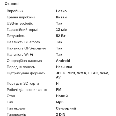
Основні
Виробник
Lesko
Країна виробник
Китай
USB-інтерфейс
Так
Гарантійний термін
12 міс
Потужність
52 Вт
Наявність Bluetooth
Так
Наявність GPS-модуля
Так
Наявність Wi-Fi
Так
Операційна система
Android
Передня панель
Незнімна
Підтримувані формати
JPEG, MP3, WMA, FLAC, WAV,
AVI
Порт для SD-карти
Ні
Робочі діапазони частот
FM
Стан
Новий
Тип
Mp3
Тип екрану
Сенсорний
Типорозмір
2 DIN