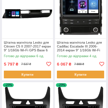
Штатна магнітола Lesko для
Штатна магнітола Lesko для
Citroen C5 II 2007-2017 екран
Cadillac Escalade III 2006-
9" 1/16Gb Wi-Fi GPS Base 6
2014 екран 9" 1/16Gb Wi-Fi
шт.
GPS Base Каміллак 4 шт.
Готово до відправки 6 од.
Готово до відправки 4 од.
5 797
6 067
₴
₴
7 537 ₴
7 888 ₴
Купити
Купити
–23%
–23%