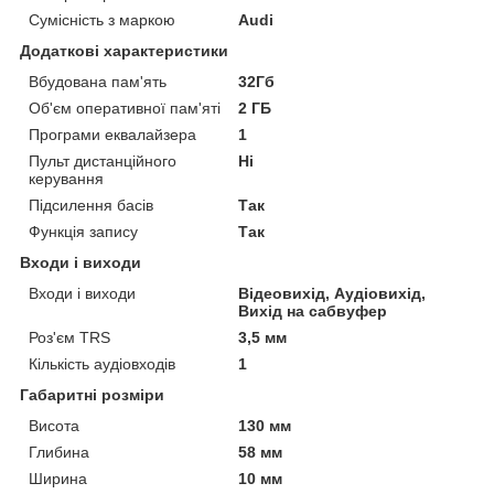
Сумісність з маркою
Audi
Додаткові характеристики
Вбудована пам'ять
32Гб
Об'єм оперативної пам'яті
2 ГБ
Програми еквалайзера
1
Пульт дистанційного
Ні
керування
Підсилення басів
Так
Функція запису
Так
Входи і виходи
Входи і виходи
Відеовихід, Аудіовихід,
Вихід на сабвуфер
Роз'єм TRS
3,5 мм
Кількість аудіовходів
1
Габаритні розміри
Висота
130 мм
Глибина
58 мм
Ширина
10 мм