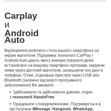
Carplay
и
Android
Auto
Відтворення робочого стола вашого смартфона на
екрані магнітоли. Підтримка технології CarPlay і
Android Auto дають змогу використовувати деякі
встановлені на вашому смартфоні програми, керуючи
ними через дисплей магнітоли, залишаючи їхні дані в
телефоні. Отже, з'єднавши пристрої через USB або
Bluetooth (залежно від версії програмного
забезпечення) Ви зможете:
Здійснювати та здійснювати дзвінки, згідно
з
технології HandsFree
.
Працювати з повідомленнями. Підтримується в
застосунках
iMessage
,
Hangouts
,
WhatsApp
,