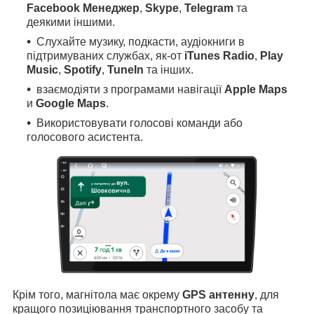
Facebook Менеджер
,
Skype
,
Telegram
та
деякими іншими.
Слухайте музику, подкасти, аудіокниги в
підтримуваних службах, як-от
iTunes Radio
,
Play
Music
,
Spotify
,
TuneIn
та інших.
взаємодіяти з програмами навігації
Apple Maps
и
Google Maps
.
Використовувати голосові команди або
голосового асистента.
Крім того, магнітола має окрему
GPS антенну
, для
кращого позиціювання транспортного засобу та