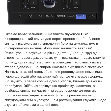
Окремо варто зазначити й наявність звукового
DSP
процесора
, який слугує для перетворення та оброблення
сигналу від системи та виведення його на акустику, вже в
фільтрованому вигляді. Чому його наявність важлива?
Розташування слухача на рівній дистанції (по центру) від
лівого та правого джерела звуку — вважається правильним із
погляду організації акустики та розподілу частотних хвиль у
стерео діапазоні, що випромінюються акустичною системою.
На жаль, в салоні автомобіля таке розташування неможливе,
через що водій або пасажир найчастіше чує звукову доріжку,
що звучить, з перевісом на одну зі сторін, ближче до якої він
перебуває.
DSP чип
вирішує цю проблему. Фактично, він
розбиває сигнал на частоти та за допомогою алгоритмів
пропускає його через власний фільтр у реальному часі,
вибудовуючи АЧХ з урахуванням розташування слухачів щодо
акустичної системи в салоні авто.