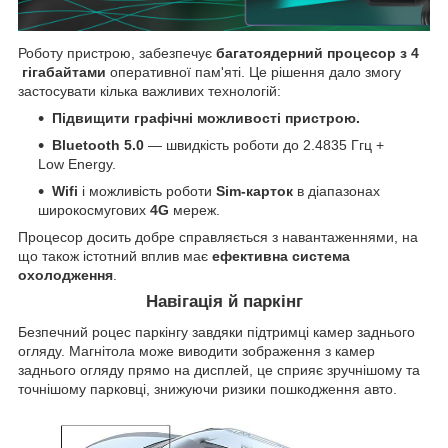
Роботу пристрою, забезпечує
багатоядерний процесор
з
4
гігабайтами
оперативної пам'яті. Це рішення дало змогу
застосувати кілька важливих технологій:
Підвищити графічні можливості пристрою.
Bluetooth 5.0
— швидкість роботи до 2.4835 Ггц +
Low Energy.
Wifi
і можливість роботи
Sim-карток
в діапазонах
широкосмугових
4G
мереж.
Процесор досить добре справляється з навантаженнями, на
що також істотний вплив має
ефективна система
охолодження
.
Навігація й паркінг
Безпечний роцес паркінгу завдяки підтримці камер заднього
огляду. Магнітола може виводити зображення з камер
заднього огляду прямо на дисплей, це сприяє зручнішому та
точнішому парковці, знижуючи ризики пошкодження авто.