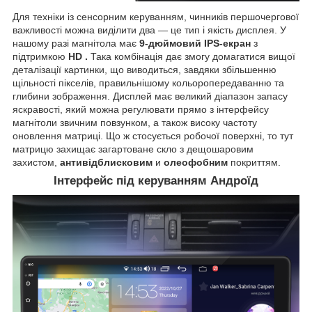
Для техніки із сенсорним керуванням, чинників першочергової
важливості можна виділити два — це тип і якість дисплея. У
нашому разі магнітола має
9-дюймовий IPS-екран
з
підтримкою
HD
.
Така комбінація дає змогу домагатися вищої
деталізації картинки, що виводиться, завдяки збільшенню
щільності пікселів, правильнішому кольоропередаванню та
глибини зображення. Дисплей має великий діапазон запасу
яскравості, який можна регулювати прямо з інтерфейсу
магнітоли звичним повзунком, а також високу частоту
оновлення матриці. Що ж стосується робочої поверхні, то тут
матрицю захищає загартоване скло з дещошаровим
захистом,
антивідблисковим
и
олеофобним
покриттям.
Інтерфейс під керуванням Андроїд