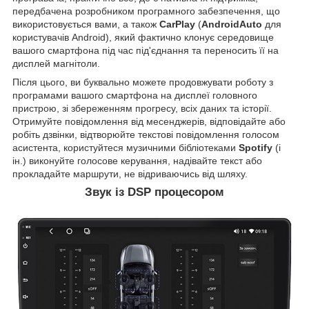
передбачена розробником програмного забезпечення, що
використовується вами, а також
CarPlay
(
AndroidAuto
для
користувачів Android), який фактично клонує середовище
вашого смартфона під час під'єднання та переносить її на
дисплей магнітоли.
Після цього, ви буквально можете продовжувати роботу з
програмами вашого смартфона на дисплеї головного
пристрою, зі збереженням прогресу, всіх даних та історії.
Отримуйте повідомлення від месенджерів, відповідайте або
робіть дзвінки, відтворюйте текстові повідомлення голосом
асистента, користуйтеся музичними бібліотеками
Spotify
(і
ін.) виконуйте голосове керування, надівайте текст або
прокладайте маршрути, не відриваючись від шляху.
Звук із DSP процесором