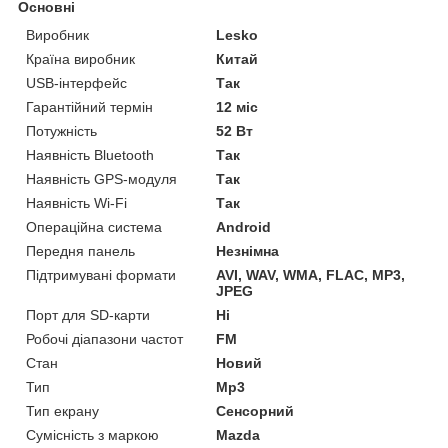
Основні
Виробник
Lesko
Країна виробник
Китай
USB-інтерфейс
Так
Гарантійний термін
12 міс
Потужність
52 Вт
Наявність Bluetooth
Так
Наявність GPS-модуля
Так
Наявність Wi-Fi
Так
Операційна система
Android
Передня панель
Незнімна
Підтримувані формати
AVI, WAV, WMA, FLAC, MP3,
JPEG
Порт для SD-карти
Ні
Робочі діапазони частот
FM
Стан
Новий
Тип
Mp3
Тип екрану
Сенсорний
Сумісність з маркою
Mazda