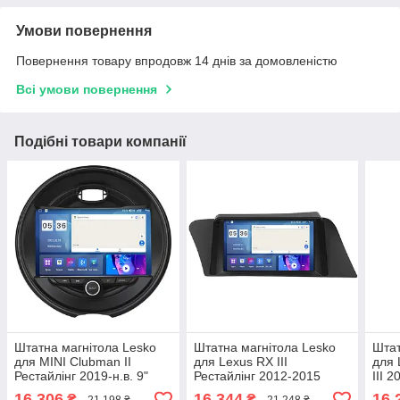
Умови повернення
Повернення товару впродовж 14 днів за домовленістю
Всі умови повернення
Подібні товари компанії
Штатна магнітола Lesko
Штатна магнітола Lesko
Штат
для MINI Clubman II
для Lexus RX III
для 
Рестайлінг 2019-н.в. 9"
Рестайлінг 2012-2015
III 
4/64Gb CarPlay 4G Wi-Fi
екран 9" 2/32 Gb CarPlay
4/64
16 306
16 344
16 
₴
₴
21 198 ₴
21 248 ₴