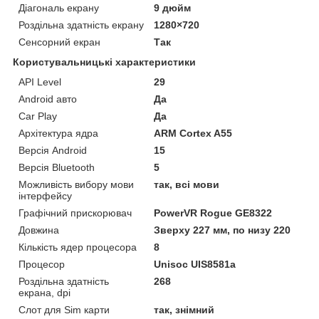
Діагональ екрану
9 дюйм
Роздільна здатність екрану
1280×720
Сенсорний екран
Так
Користувальницькі характеристики
API Level
29
Android авто
Да
Car Play
Да
Архітектура ядра
ARM Cortex A55
Версія Android
15
Версія Bluetooth
5
Можливість вибору мови
так, всі мови
інтерфейсу
Графічний прискорювач
PowerVR Rogue GE8322
Довжина
Зверху 227 мм, по низу 220
Кількість ядер процесора
8
Процесор
Unisoc UIS8581a
Роздільна здатність
268
екрана, dpi
Слот для Sim карти
так, знімний