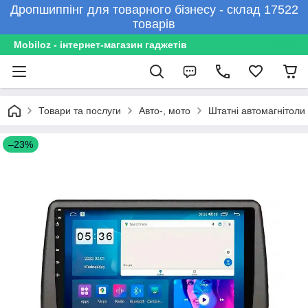
Дропшиппінг для товарного бізнесу - склад 17522
товарів
Mobiloz - інтернет-магазин гаджетів
Товари та послуги
Авто-, мото
Штатні автомагнітоли
–23%