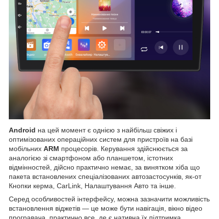
Android
на цей момент є однією з найбільш свіжих і
оптимізованих операційних систем для пристроїв на базі
мобільних
ARM
процесорів. Керування здійснюється за
аналогією зі смартфоном або планшетом, істотних
відмінностей, дійсно практично немає, за винятком хіба що
пакета встановлених спеціалізованих автозастосунків, як-от
Кнопки керма, CarLink, Налаштування Авто та інше.
Серед особливостей інтерфейсу, можна зазначити можливість
встановлення віджетів — це може бути навігація, вікно відео
програвача, практично все, де є нативна їх підтримка,