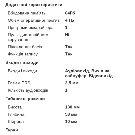
Додаткові характеристики
Вбудована пам'ять
64Гб
Об'єм оперативної пам'яті
4 ГБ
Програми еквалайзера
1
Пульт дистанційного
Ні
керування
Підсилення басів
Так
Функція запису
Так
Входи і виходи
Входи і виходи
Аудіовихід, Вихід на
сабвуфер, Відеовихід
Роз'єм TRS
3,5 мм
Кількість аудіовходів
1
Габаритні розміри
Висота
130 мм
Глибина
58 мм
Ширина
10 мм
Екран