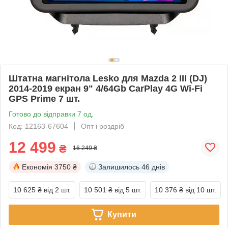
Штатна магнітола Lesko для Mazda 2 III (DJ)
2014-2019 екран 9" 4/64Gb CarPlay 4G Wi-Fi
GPS Prime 7 шт.
Готово до відправки 7 од.
Код: 12163-67604
Опт і роздріб
12 499
₴
16 249 ₴
Економія
3750 ₴
Залишилось
46 днів
10 625 ₴
від 2 шт.
10 501 ₴
від 5 шт.
10 376 ₴
від 10 шт.
Купити