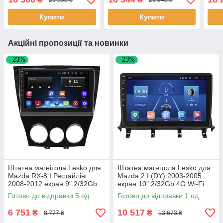
GPS Prime 1 шт.
4G Wi-Fi GPS Prime 2 шт.
3шт
Купити
Купити
Акційні пропозиції та новинки
–23%
–23%
Штатна магнітола Lesko для
Штатна магнітола Lesko для
Mazda RX-8 I Рестайлінг
Mazda 2 I (DY) 2003-2005
2008-2012 екран 9" 2/32Gb
екран 10" 2/32Gb 4G Wi-Fi
Wi-Fi GPS Base 5 шт.
GPS Top 1 шт.
Готово до відправки 5 од.
Готово до відправки 1 од.
6 751
10 517
₴
₴
8 777 ₴
13 673 ₴