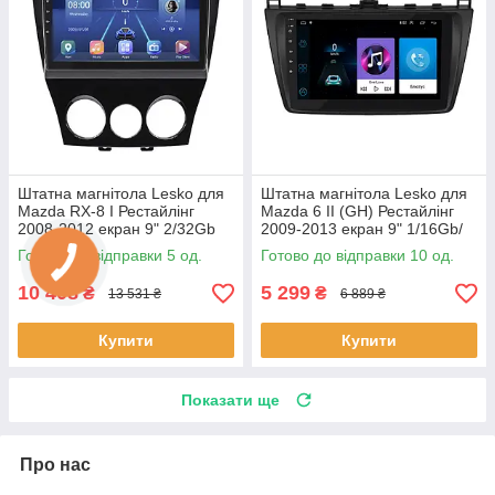
Штатна магнітола Lesko для
Штатна магнітола Lesko для
Mazda RX-8 I Рестайлінг
Mazda 6 II (GH) Рестайлінг
2008-2012 екран 9" 2/32Gb
2009-2013 екран 9" 1/16Gb/
4G Wi-Fi GPS Top 5 шт.
Wi-Fi Optima GPS Androi 10
Готово до відправки 5 од.
Готово до відправки 10 од.
шт.
10 408
5 299
₴
₴
13 531 ₴
6 889 ₴
Купити
Купити
Показати ще
Про нас