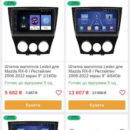
–23%
–23%
Штатна магнітола Lesko для
Штатна магнітола Lesko для
Mazda RX-8 I Рестайлінг
Mazda RX-8 I Рестайлінг
2008-2012 екран 9" 1/16Gb
2008-2012 екран 9" 4/64Gb
Wi-Fi GPS Base 5 шт.
4G Wi-Fi GPS Top 5 шт.
Готово до відправки 5 од.
Готово до відправки 5 од.
5 682
13 607
₴
₴
7 387 ₴
17 690 ₴
Купити
Купити
–23%
–23%