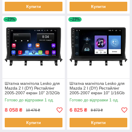
Купити
Купити
–23%
–23%
Штатна магнітола Lesko для
Штатна магнітола Lesko для
Mazda 2 I (DY) Рестайлінг
Mazda 2 I (DY) Рестайлінг
2005-2007 екран 10" 2/32Gb
2005-2007 екран 10" 1/16Gb
Wi-Fi GPS Base 1 шт.
Wi-Fi GPS Base 1 шт.
Готово до відправки 1 од.
Готово до відправки 1 од.
8 058
6 825
₴
₴
10 476 ₴
8 873 ₴
Купити
Купити