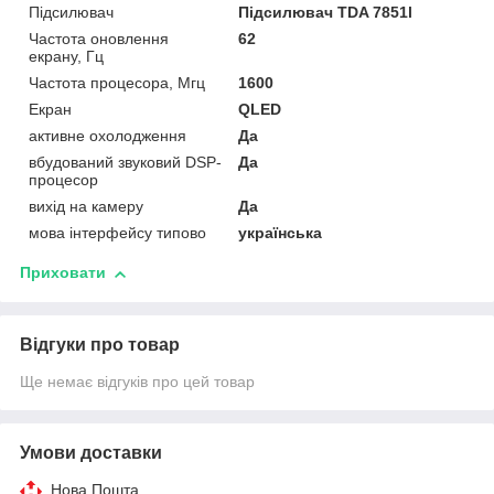
Підсилювач
Підсилювач TDA 7851l
Частота оновлення
62
екрану, Гц
Частота процесора, Мгц
1600
Екран
QLED
активне охолодження
Да
вбудований звуковий DSP-
Да
процесор
вихід на камеру
Да
мова інтерфейсу типово
українська
Приховати
Відгуки про товар
Ще немає відгуків про цей товар
Умови доставки
Нова Пошта