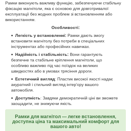
Рамки виконують важливу функцію, забезпечуючи стабільну
фіксацію магнітоли, яка є основою для довготривалої
експлуатації без жодних проблем зі встановленням або
використанням.
Особливості:
Легкість у встановленні:
Рамки дають змогу
встановити магнітолу без потреби в спеціальних
інструментах або професійних навичках.
Надійність і стабільність:
Вони гарантують
безпечне та стабільне кріплення магнітоли, що
особливо важливо під час поїздок на великих
швидкостях або в умовах трясіння дороги.
Естетичний вигляд
: Пластик високої якості надає
акуратний і стильний вигляд інтер'єру вашого
автомобіля.
Доступність
: Завдяки демократичній ціні ви зможете
заощадити, не знижуючи якість.
Рамки для магнітол — легке встановлення,
доступна ціна та максимальний комфорт для
вашого авто!