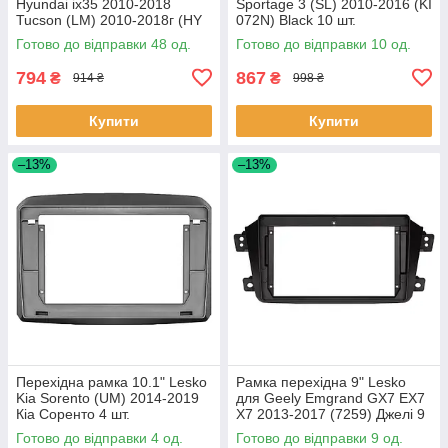
Hyundai ix35 2010-2018
Sportage 3 (SL) 2010-2016 (KI
Tucson (LM) 2010-2018г (HY
072N) Black 10 шт.
136T) Black 48 шт.
Готово до відправки 48 од.
Готово до відправки 10 од.
794
867
₴
₴
914 ₴
998 ₴
Купити
Купити
–13%
–13%
Перехідна рамка 10.1" Lesko
Рамка перехідна 9" Lesko
Kia Sorento (UM) 2014-2019
для Geely Emgrand GX7 EX7
Кіа Соренто 4 шт.
X7 2013-2017 (7259) Джелі 9
шт.
Готово до відправки 4 од.
Готово до відправки 9 од.