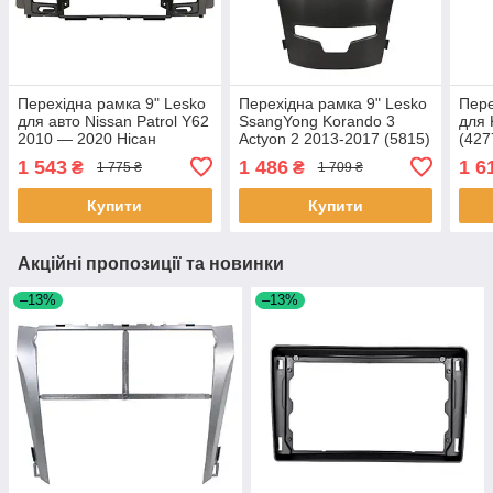
Перехідна рамка 9" Lesko
Перехідна рамка 9" Lesko
Пере
для авто Nissan Patrol Y62
SsangYong Korando 3
для 
2010 — 2020 Нісан
Actyon 2 2013-2017 (5815)
(427
Патрол 4 шт.
Сангйонг 10шт
1 543
1 486
1 6
₴
₴
1 775 ₴
1 709 ₴
Купити
Купити
Акційні пропозиції та новинки
–13%
–13%