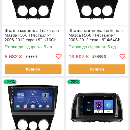
Штатна магнітола Lesko для
Штатна магнітола Lesko для
Mazda RX-8 I Рестайлінг
Mazda RX-8 I Рестайлінг
2008-2012 екран 9" 1/16Gb
2008-2012 екран 9" 4/64Gb
Wi-Fi GPS Base 5 шт.
4G Wi-Fi GPS Top 5 шт.
Готово до відправки 5 од.
Готово до відправки 5 од.
5 682
13 607
₴
₴
7 387 ₴
17 690 ₴
Купити
Купити
–23%
–23%