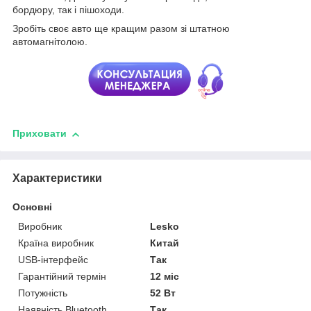
бордюру, так і пішоходи.
Зробіть своє авто ще кращим разом зі штатною
автомагнітолою.
Приховати
Характеристики
Основні
Виробник
Lesko
Країна виробник
Китай
USB-інтерфейс
Так
Гарантійний термін
12 міс
Потужність
52 Вт
Наявність Bluetooth
Так