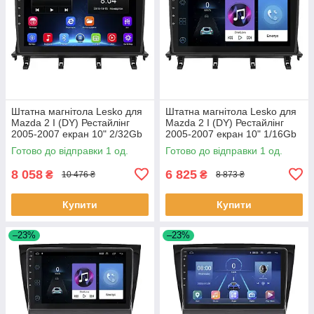
Штатна магнітола Lesko для
Штатна магнітола Lesko для
Mazda 2 I (DY) Рестайлінг
Mazda 2 I (DY) Рестайлінг
2005-2007 екран 10" 2/32Gb
2005-2007 екран 10" 1/16Gb
Wi-Fi GPS Base 1 шт.
Wi-Fi GPS Base 1 шт.
Готово до відправки 1 од.
Готово до відправки 1 од.
8 058
6 825
₴
₴
10 476 ₴
8 873 ₴
Купити
Купити
–23%
–23%