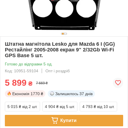
Штатна магнітола Lesko для Mazda 6 I (GG)
Рестайлінг 2005-2008 екран 9" 2/32Gb Wi-Fi
GPS Base 5 шт.
Готово до відправки 5 од.
Код: 10951-59104
Опт і роздріб
5 899
₴
7 669 ₴
Економія
1770 ₴
Залишилось
37 днів
5 015 ₴
від 2 шт.
4 904 ₴
від 5 шт.
4 793 ₴
від 10 шт.
Купити