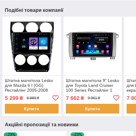
Подібні товари компанії
Штатна магнітола Lesko
Штатна магнітола 9" Lesko
Штат
для Mazda 6 I (GG)
для Toyota Land Cruiser
для 
Рестайлінг 2005-2008
100 Series Рестайлінг 1
екра
екран 9" 1/16Gb Wi-Fi GPS
2002-2005 2/32Gb/ Wi-Fi
GPS 
5 299
7 662
7 8
₴
₴
6 889 ₴
9 961 ₴
Base 5 шт.
Тойота 5шт
Купити
Купити
Акційні пропозиції та новинки
–23%
–23%