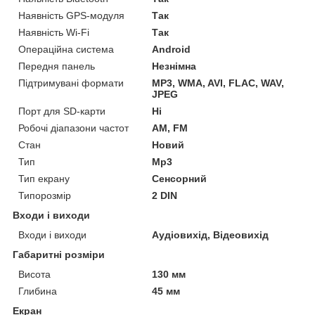
Наявність GPS-модуля
Так
Наявність Wi-Fi
Так
Операційна система
Android
Передня панель
Незнімна
Підтримувані формати
MP3, WMA, AVI, FLAC, WAV,
JPEG
Порт для SD-карти
Ні
Робочі діапазони частот
AM, FM
Стан
Новий
Тип
Mp3
Тип екрану
Сенсорний
Типорозмір
2 DIN
Входи і виходи
Входи і виходи
Аудіовихід, Відеовихід
Габаритні розміри
Висота
130 мм
Глибина
45 мм
Екран