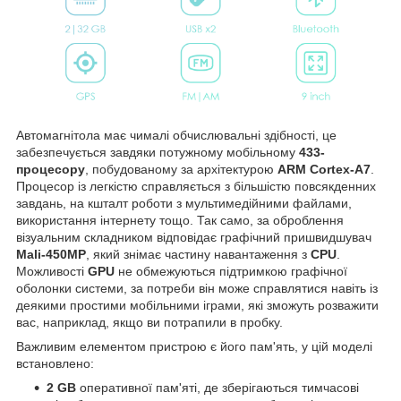
Автомагнітола має чималі обчислювальні здібності, це
забезпечується завдяки потужному мобільному
433-
процесору
, побудованому за архітектурою
ARM Cortex-A7
.
Процесор із легкістю справляється з більшістю повсякденних
завдань, на кшталт роботи з мультимедійними файлами,
використання інтернету тощо. Так само, за оброблення
візуальним складником відповідає графічний пришвидшувач
Mali-450MP
, який знімає частину навантаження з
CPU
.
Можливості
GPU
не обмежуються підтримкою графічної
оболонки системи, за потреби він може справлятися навіть із
деякими простими мобільними іграми, які зможуть розважити
вас, наприклад, якщо ви потрапили в пробку.
Важливим елементом пристрою є його пам'ять, у цій моделі
встановлено:
2 GB
оперативної пам'яті, де зберігаються тимчасові