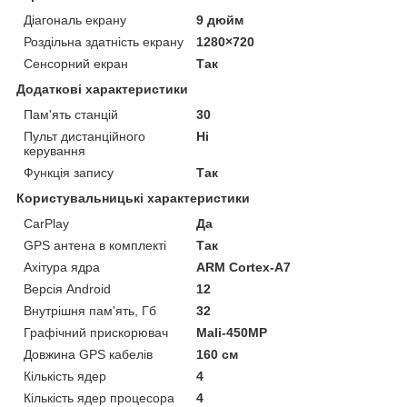
Діагональ екрану
9 дюйм
Роздільна здатність екрану
1280×720
Сенсорний екран
Так
Додаткові характеристики
Пам'ять станцій
30
Пульт дистанційного
Ні
керування
Функція запису
Так
Користувальницькі характеристики
CarPlay
Да
GPS антена в комплекті
Так
Ахітура ядра
ARM Cortex-A7
Версія Android
12
Внутрішня пам'ять, Гб
32
Графічний прискорювач
Mali-450MP
Довжина GPS кабелів
160 см
Кількість ядер
4
Кількість ядер процесора
4