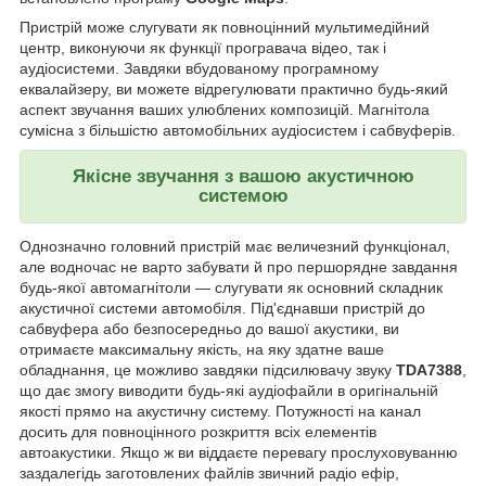
Пристрій може слугувати як повноцінний мультимедійний
центр, виконуючи як функції програвача відео, так і
аудіосистеми. Завдяки вбудованому програмному
еквалайзеру, ви можете відрегулювати практично будь-який
аспект звучання ваших улюблених композицій. Магнітола
сумісна з більшістю автомобільних аудіосистем і сабвуферів.
Якісне звучання з вашою акустичною
системою
Однозначно головний пристрій має величезний функціонал,
але водночас не варто забувати й про першорядне завдання
будь-якої автомагнітоли — слугувати як основний складник
акустичної системи автомобіля. Під'єднавши пристрій до
сабвуфера або безпосередньо до вашої акустики, ви
отримаєте максимальну якість, на яку здатне ваше
обладнання, це можливо завдяки підсилювачу звуку
TDA7388
,
що дає змогу виводити будь-які аудіофайли в оригінальній
якості прямо на акустичну систему. Потужності на канал
досить для повноцінного розкриття всіх елементів
автоакустики. Якщо ж ви віддаєте перевагу прослуховуванню
заздалегідь заготовлених файлів звичний радіо ефір,