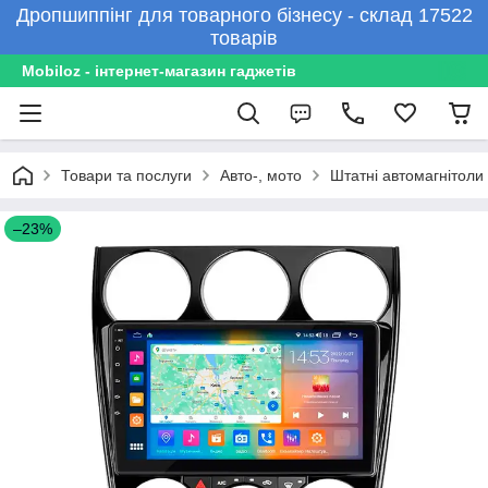
Дропшиппінг для товарного бізнесу - склад 17522
товарів
Mobiloz - інтернет-магазин гаджетів
Товари та послуги
Авто-, мото
Штатні автомагнітоли
–23%