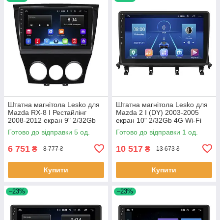
Штатна магнітола Lesko для
Штатна магнітола Lesko для
Mazda RX-8 I Рестайлінг
Mazda 2 I (DY) 2003-2005
2008-2012 екран 9" 2/32Gb
екран 10" 2/32Gb 4G Wi-Fi
Wi-Fi GPS Base 5 шт.
GPS Top 1 шт.
Готово до відправки 5 од.
Готово до відправки 1 од.
6 751
10 517
₴
₴
8 777 ₴
13 673 ₴
Купити
Купити
–23%
–23%