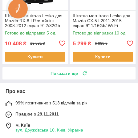
Штатна магнітола Lesko для
Штатна магнітола Lesko для
Mazda RX-8 I Рестайлінг
Mazda CX-5 I 2011-2015
2008-2012 екран 9" 2/32Gb
екран 9" 1/16Gb/ Wi-Fi
4G Wi-Fi GPS Top 5 шт.
Optima GPS Android Мазда
Готово до відправки 5 од.
Готово до відправки 10 од.
10 шт.
10 408
5 299
₴
₴
13 531 ₴
6 889 ₴
Купити
Купити
Показати ще
Про нас
99% позитивних з 513 відгуків за рік
Працює з 29.11.2011
м. Київ
вул. Дружківська 10, Київ, Україна