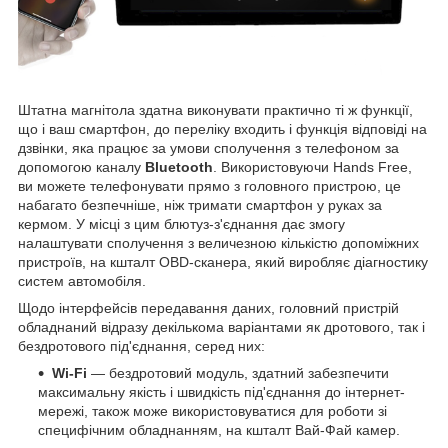
Штатна магнітола здатна виконувати практично ті ж функції,
що і ваш смартфон, до переліку входить і функція відповіді на
дзвінки, яка працює за умови сполучення з телефоном за
допомогою каналу
Bluetooth
. Використовуючи Hands Free,
ви можете телефонувати прямо з головного пристрою, це
набагато безпечніше, ніж тримати смартфон у руках за
кермом. У місці з цим блютуз-з'єднання дає змогу
налаштувати сполучення з величезною кількістю допоміжних
пристроїв, на кшталт OBD-сканера, який виробляє діагностику
систем автомобіля.
Щодо інтерфейсів передавання даних, головний пристрій
обладнаний відразу декількома варіантами як дротового, так і
бездротового під'єднання, серед них:
Wi-Fi
— бездротовий модуль, здатний забезпечити
максимальну якість і швидкість під'єднання до інтернет-
мережі, також може використовуватися для роботи зі
специфічним обладнанням, на кшталт Вай-Фай камер.