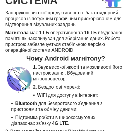
СИСТЕМА
Запорукою високої продуктивності є багатоядерний
процесор із потужним графічним прискорювачем для
відтворення візуальних завдань.
Магнітола
має
1 ГБ
оперативної та
16 ГБ
вбудованої
пам'яті як накопичувач для зберігання даних. Робота
пристрою забезпечується стабільною версією
операційної системи ANDROID.
Чому Android магнітолу?
1
. Звук високої якості та можливості його
настроювання. Вбудований
мікропроцесор.
2
. Бездротові мережі:
WIFI
для доступу в інтернет;
Bluetooth
для бездротового з'єднання з
пристроями та обміну даними;
Підтримка роботи в широкосмугових
діапазонах зв'язку
4G LTE.