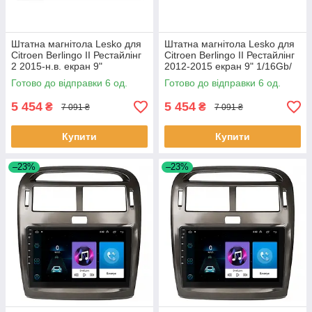
Штатна магнітола Lesko для
Штатна магнітола Lesko для
Citroen Berlingo II Рестайлінг
Citroen Berlingo II Рестайлінг
2 2015-н.в. екран 9"
2012-2015 екран 9" 1/16Gb/
1/16Gb/Wi-Fi GPS Optima 6шт
Wi-Fi GPS Optima 6шт
Готово до відправки 6 од.
Готово до відправки 6 од.
5 454
5 454
₴
₴
7 091 ₴
7 091 ₴
Купити
Купити
–23%
–23%