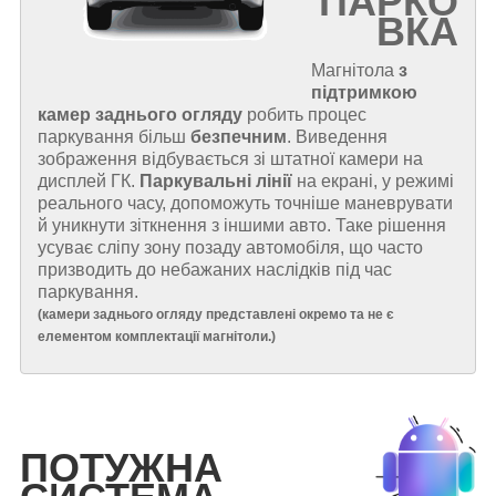
ПАРКО
ВКА
Магнітола
з
підтримкою
камер заднього огляду
робить процес
паркування більш
безпечним
. Виведення
зображення відбувається зі штатної камери на
дисплей ГК.
Паркувальні лінії
на екрані, у режимі
реального часу, допоможуть точніше маневрувати
й уникнути зіткнення з іншими авто. Таке рішення
усуває сліпу зону позаду автомобіля, що часто
призводить до небажаних наслідків під час
паркування.
(
камери заднього огляду представлені окремо та не є
елементом комплектації магнітоли.
)
ПОТУЖНА