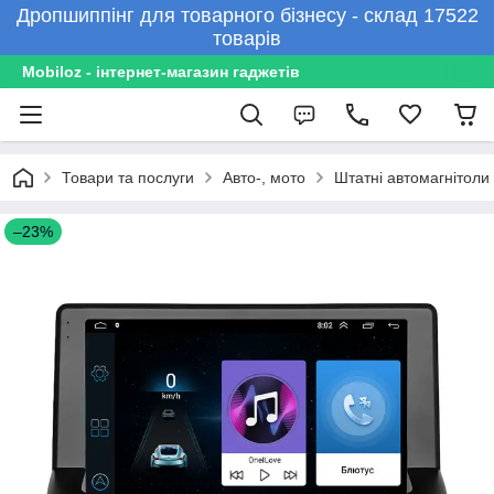
Дропшиппінг для товарного бізнесу - склад 17522
товарів
Mobiloz - інтернет-магазин гаджетів
Товари та послуги
Авто-, мото
Штатні автомагнітоли
–23%