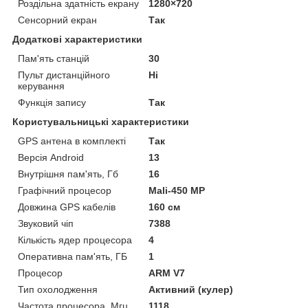
Роздільна здатність екрану
1280×720
Сенсорний екран
Так
Додаткові характеристики
Пам'ять станцій
30
Пульт дистанційного
Ні
керування
Функція запису
Так
Користувальницькі характеристики
GPS антена в комплекті
Так
Версія Android
13
Внутрішня пам'ять, Гб
16
Графічний процесор
Mali-450 MP
Довжина GPS кабелів
160 см
Звуковий чіп
7388
Кількість ядер процесора
4
Оперативна пам'ять, ГБ
1
Процесор
ARM V7
Тип охолодження
Активний (кулер)
Частота процесора, Мгц
1118