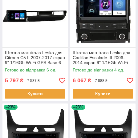
Штатна магнітола Lesko для
Штатна магнітола Lesko для
Citroen C5 II 2007-2017 екран
Cadillac Escalade III 2006-
9" 1/16Gb Wi-Fi GPS Base 6
2014 екран 9" 1/16Gb Wi-Fi
шт.
GPS Base Каміллак 4 шт.
Готово до відправки 6 од.
Готово до відправки 4 од.
5 797
6 067
₴
₴
7 537 ₴
7 888 ₴
Купити
Купити
–23%
–23%