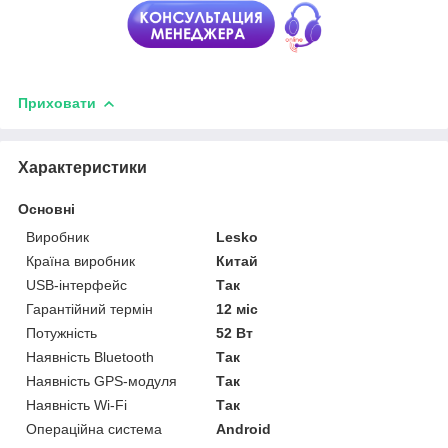
Приховати
Характеристики
Основні
Виробник
Lesko
Країна виробник
Китай
USB-інтерфейс
Так
Гарантійний термін
12 міс
Потужність
52 Вт
Наявність Bluetooth
Так
Наявність GPS-модуля
Так
Наявність Wi-Fi
Так
Операційна система
Android