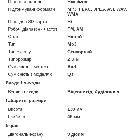
Передня панель
Незнімна
Підтримувані формати
MP3, FLAC, JPEG, AVI, WAV,
WMA
Порт для SD-карти
Ні
Робочі діапазони частот
FM, AM
Стан
Новий
Тип
Mp3
Тип екрану
Сенсорний
Типорозмір
2 DIN
Сумісність з маркою
Audi
Сумісність з моделлю
Q3
Входи і виходи
Входи і виходи
Відеовихід, Аудіовихід
Габаритні розміри
Висота
130 мм
Глибина
45 мм
Екран
Діагональ екрану
9 дюйм