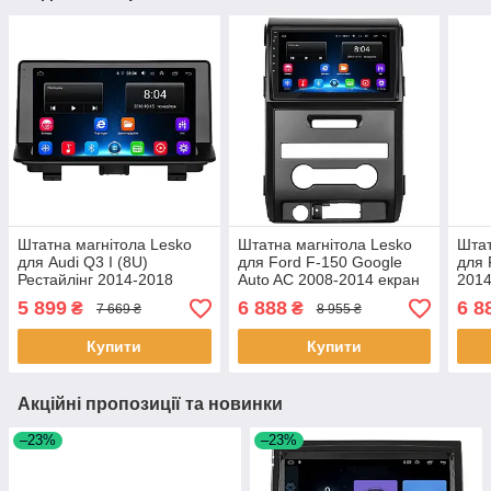
Штатна магнітола Lesko
Штатна магнітола Lesko
Штат
для Audi Q3 I (8U)
для Ford F-150 Google
для 
Рестайлінг 2014-2018
Auto AC 2008-2014 екран
2014
екран 9" 2/32Gb Wi-Fi GPS
9" 2/32Gb Wi-Fi GPS Base
Fi G
5 899
6 888
6 8
₴
₴
7 669 ₴
8 955 ₴
Base 8 шт.
1 шт.
Купити
Купити
Акційні пропозиції та новинки
–23%
–23%