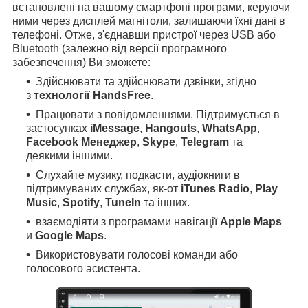
встановлені на вашому смартфоні програми, керуючи
ними через дисплей магнітоли, залишаючи їхні дані в
телефоні. Отже, з'єднавши пристрої через USB або
Bluetooth (залежно від версії програмного
забезпечення) Ви зможете:
Здійснювати та здійснювати дзвінки, згідно
з
технології HandsFree
.
Працювати з повідомленнями. Підтримується в
застосунках
iMessage
,
Hangouts
,
WhatsApp
,
Facebook Менеджер
,
Skype
,
Telegram
та
деякими іншими.
Слухайте музику, подкасти, аудіокниги в
підтримуваних службах, як-от
iTunes Radio
,
Play
Music
,
Spotify
,
TuneIn
та інших.
взаємодіяти з програмами навігації
Apple Maps
и
Google Maps
.
Використовувати голосові команди або
голосового асистента.