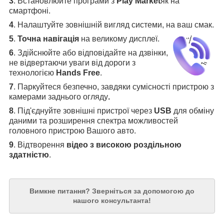
3
.
Встановлюйте програми з
Play Market
як на
смартфоні.
4
.
Налаштуйте зовнішній вигляд системи, на ваш смак.
5
.
Точна навігація
на великому дисплеї
.
6
.
Здійснюйте або відповідайте на дзвінки,
не відвертаючи уваги від дороги з
технологією
Hands Free
.
7
. Паркуйтеся безпечно, завдяки сумісності пристрою з
камерами заднього огляду
.
8
. Під'єднуйте зовнішні пристрої через
USB
для обміну
даними та розширення спектра можливостей
головного пристрою Вашого авто.
9
. Відтворення
відео з високою роздільною
здатністю
.
Вимкне питання?
Зверніться за допомогою до
нашого консультанта!