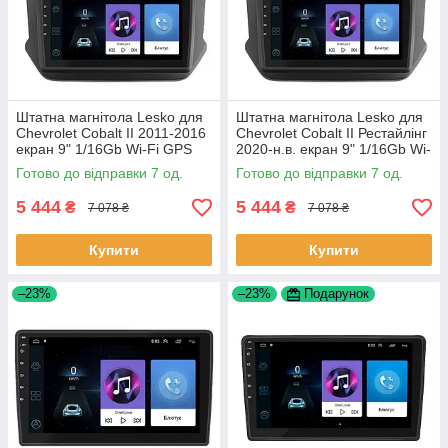
Штатна магнітола Lesko для
Штатна магнітола Lesko для
Chevrolet Cobalt II 2011-2016
Chevrolet Cobalt II Рестайлінг
екран 9" 1/16Gb Wi-Fi GPS
2020-н.в. екран 9" 1/16Gb Wi-
Base Шевроле Кобальт 7 шт.
Fi GPS Base 7 шт.
Готово до відправки 7 од.
Готово до відправки 7 од.
5 444
5 444
₴
₴
7 078 ₴
7 078 ₴
Купити
Купити
–23%
–23%
Подарунок