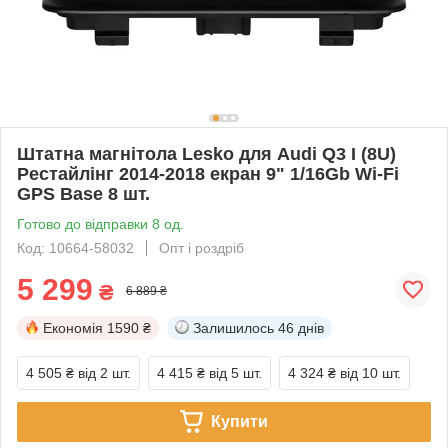
Штатна магнітола Lesko для Audi Q3 I (8U)
Рестайлінг 2014-2018 екран 9" 1/16Gb Wi-Fi
GPS Base 8 шт.
Готово до відправки 8 од.
Код: 10664-58032
Опт і роздріб
5 299
₴
6 889 ₴
Економія
1590 ₴
Залишилось
46 днів
4 505 ₴
від 2 шт.
4 415 ₴
від 5 шт.
4 324 ₴
від 10 шт.
Купити