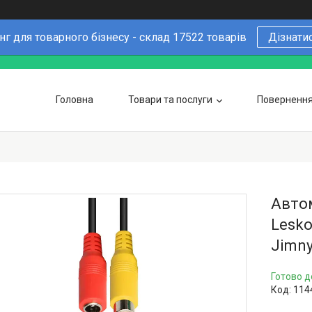
г для товарного бізнесу - склад 17522 товарів
Дізнати
Головна
Товари та послуги
Повернення 
Чому варто купувати у нас
6 причин
Оптовим покупцям
Автом
Lesko
Jimny
Готово д
Код:
114