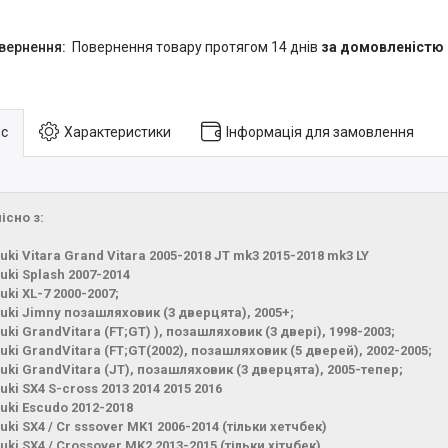
повернення товару протягом 14 днів
за домовленістю
с
Характеристики
Інформація для замовлення
існо з:
uki Vitara Grand Vitara 2005-2018 JT mk3 2015-2018 mk3 LY
uki Splash 2007-2014
uki XL-7 2000-2007;
uki Jimny позашляховик (3 дверцята), 2005+;
uki GrandVitara (FT;GT) ), позашляховик (3 двері), 1998-2003;
uki GrandVitara (FT;GT(2002), позашляховик (5 дверей), 2002-2005;
uki GrandVitara (JT), позашляховик (3 дверцята), 2005-тепер;
uki SX4 S-cross 2013 2014 2015 2016
uki Escudo 2012-2018
uki SX4 / Cr sssover MK1 2006-2014 (тільки хетчбек)
uki SX4 / Crossover MK2 2013-2015 (тільки хітчбек)