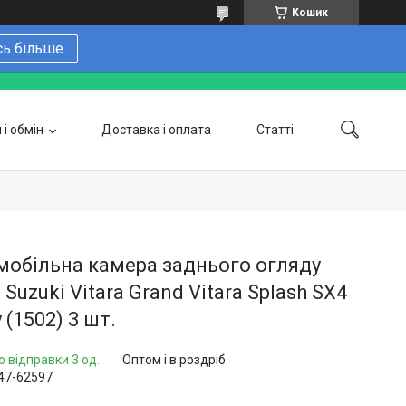
Кошик
сь більше
і обмін
Доставка і оплата
Статті
 замовити онлайн
Про нас
Контакти
Напишіть нам в Telegram
Фотогалерея
обільна камера заднього огляду
 Suzuki Vitara Grand Vitara Splash SX4
 (1502) 3 шт.
о відправки 3 од.
Оптом і в роздріб
47-62597