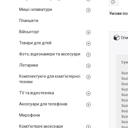
Миші і клавіатури
Планшети
Військторг
Опи
Товари для дітей
Фото, відеокамери та аксесуари
Сум
Ліхтарики
Suz
Комплектуючі для комп'ютерної
Suz
техніки
Suz
Suz
TV та відеотехніка
Suz
Suz
Аксесуари для телефонів
Suz
Suz
Мікрофони
Suz
Suz
Комп'ютерні аксесуари
Suz