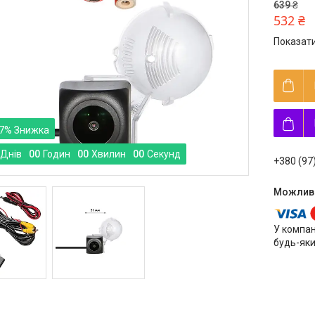
639 ₴
532 ₴
Показати
7%
Днів
0
0
Годин
0
0
Хвилин
0
0
Секунд
+380 (97
У компан
будь-яки