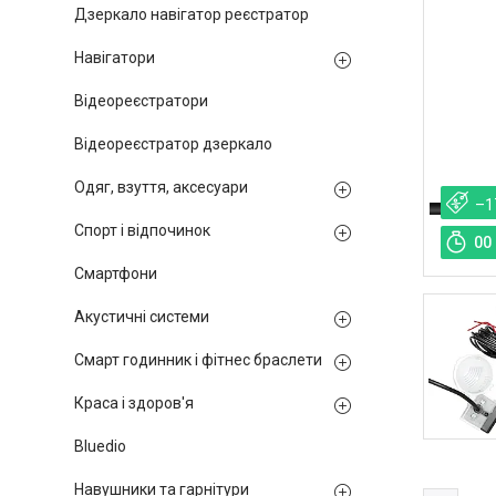
Дзеркало навігатор реєстратор
Навігатори
Відеореєстратори
Відеореєстратор дзеркало
Одяг, взуття, аксесуари
–1
Спорт і відпочинок
0
0
Смартфони
Акустичні системи
Смарт годинник і фітнес браслети
Краса і здоров'я
Bluedio
Навушники та гарнітури