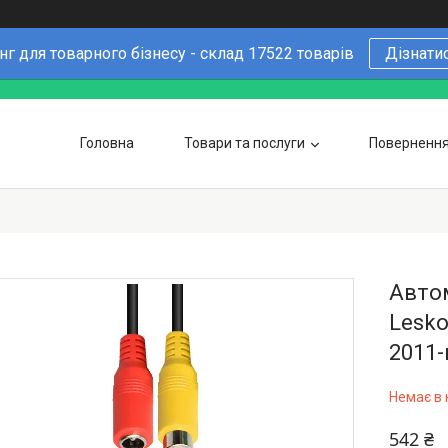
г для товарного бізнесу - склад 17522 товарів
Дізнати
Головна
Товари та послуги
Повернення 
Чому варто купувати у нас
6 причин
Оптовим покупцям
Автом
Lesko
2011-
Немає в 
542 ₴