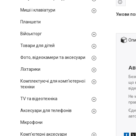
Миші і клавіатури
Планшети
Військторг
Опи
Товари для дітей
Фото, відеокамери та аксесуари
Ав
Ліхтарики
Без
Комплектуючі для комп'ютерної
що 
техніки
від
Не 
TV та відеотехніка
прав
Єди
Аксесуари для телефонів
авт
Мікрофони
Комп'ютерні аксесуари