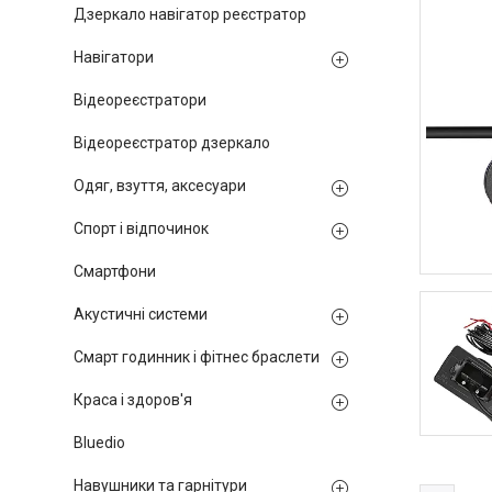
Дзеркало навігатор реєстратор
Навігатори
Відеореєстратори
Відеореєстратор дзеркало
Одяг, взуття, аксесуари
Спорт і відпочинок
Смартфони
Акустичні системи
Смарт годинник і фітнес браслети
Краса і здоров'я
Bluedio
Навушники та гарнітури