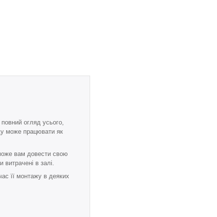
 повний огляд усього,
ду може працювати як
оможе вам довести свою
 витрачені в залі.
час її монтажу в деяких