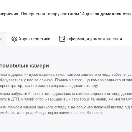
повернення товару протягом 14 днів
за домовленістю
с
Характеристики
Інформація для замовлення
томобільні камери
пека в дорозі — дуже важлива тема. Камера заднього огляду забезпечує
відбувається у вас за спиною. Почнемо з того, що камера заднього огля
еореєстратор, так і як заміна дзеркала заднього огляду.
можна забувати й про те, що відеозапис із камери заднього огляду, доп
оту в ДТП, у такий спосіб заощадивши свої гроші та нерви, які могли бути
ним мінусом камери заднього огляду є не особливо показний вигляд під 
омобілях, але це дрібниця, порівнюючи з вашою безпекою.