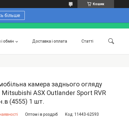
Кошик
сь більше
і обмін
Доставка і оплата
Статті
 замовити онлайн
Про нас
Контакти
Напишіть нам в Telegram
Фотогалерея
обільна камера заднього огляду
 Mitsubishi ASX Outlander Sport RVR
н.в (4555) 1 шт.
наявності
Оптом і в роздріб
Код:
11443-62593