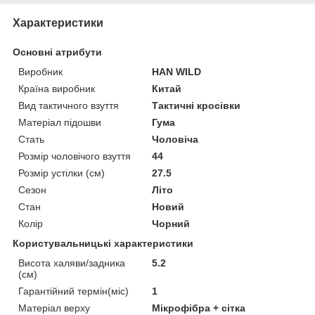
Характеристики
Основні атрибути
Виробник
HAN WILD
Країна виробник
Китай
Вид тактичного взуття
Тактичні кросівки
Матеріал підошви
Гума
Стать
Чоловіча
Розмір чоловічого взуття
44
Розмір устілки (см)
27.5
Сезон
Літо
Стан
Новий
Колір
Чорний
Користувальницькі характеристики
Висота халяви/задника
5.2
(см)
Гарантійний термін(міс)
1
Матеріал верху
Мікрофібра + сітка