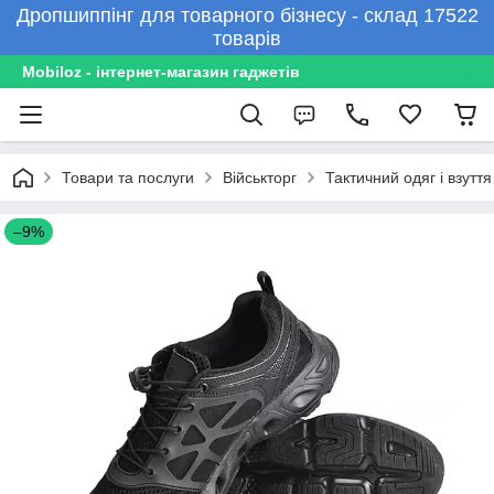
Дропшиппінг для товарного бізнесу - склад 17522
товарів
Mobiloz - інтернет-магазин гаджетів
Товари та послуги
Військторг
Тактичний одяг і взуття
–9%