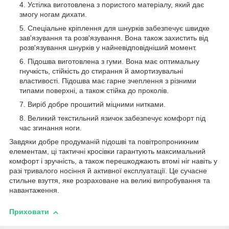
Устілка виготовлена з пористого матеріалу, який дає
змогу ногам дихати.
Спеціальне кріплення для шнурків забезпечує швидке
зав'язування та розв'язування. Вона також захистить від
розв'язування шнурків у найневідповідніший момент.
Підошва виготовлена з гуми. Вона має оптимальну
гнучкість, стійкість до стирання й амортизувальні
властивості. Підошва має гарне зчеплення з різними
типами поверхні, а також стійка до проколів.
Виріб добре прошитий міцними нитками.
Великий текстильний язичок забезпечує комфорт під
час згинання ноги.
Завдяки добре продуманій підошві та повітропроникним
елементам, ці тактичні кросівки гарантують максимальний
комфорт і зручність, а також перешкоджають втомі ніг навіть у
разі тривалого носіння й активної експлуатації. Це сучасне
стильне взуття, яке розраховане на великі випробування та
навантаження.
Приховати