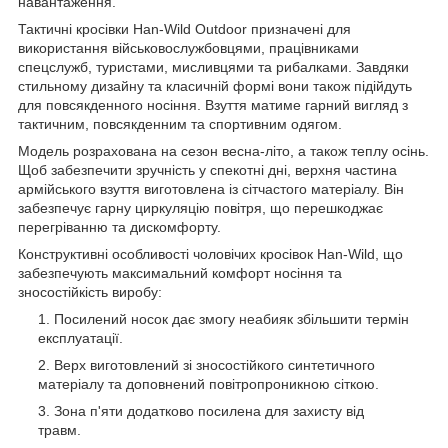
навантаження.
Тактичні кросівки Han-Wild Outdoor призначені для
використання військовослужбовцями, працівниками
спецслужб, туристами, мисливцями та рибалками. Завдяки
стильному дизайну та класичній формі вони також підійдуть
для повсякденного носіння. Взуття матиме гарний вигляд з
тактичним, повсякденним та спортивним одягом.
Модель розрахована на сезон весна-літо, а також теплу осінь.
Щоб забезпечити зручність у спекотні дні, верхня частина
армійського взуття виготовлена із сітчастого матеріалу. Він
забезпечує гарну циркуляцію повітря, що перешкоджає
перегріванню та дискомфорту.
Конструктивні особливості чоловічих кросівок Han-Wild, що
забезпечують максимальний комфорт носіння та
зносостійкість виробу:
Посилений носок дає змогу неабияк збільшити термін
експлуатації.
Верх виготовлений зі зносостійкого синтетичного
матеріалу та доповнений повітропроникною сіткою.
Зона п'яти додатково посилена для захисту від
травм.