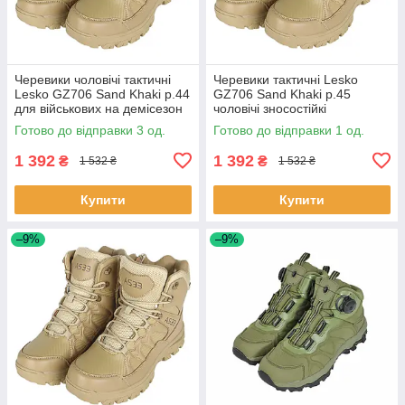
Черевики чоловічі тактичні
Черевики тактичні Lesko
Lesko GZ706 Sand Khaki р.44
GZ706 Sand Khaki р.45
для військових на демісезон
чоловічі зносостійкі
3 шт.
демісезонні для спецслужб 1
Готово до відправки 3 од.
Готово до відправки 1 од.
шт.
1 392
1 392
₴
₴
1 532 ₴
1 532 ₴
Купити
Купити
–9%
–9%