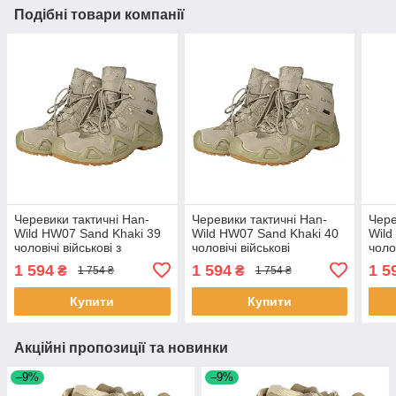
Подібні товари компанії
Черевики тактичні Han-
Черевики тактичні Han-
Чере
Wild HW07 Sand Khaki 39
Wild HW07 Sand Khaki 40
Wild
чоловічі військові з
чоловічі військові
чоло
протиударним носком 5
демісезонні 10 шт.
1 594
1 594
1 5
₴
₴
1 754 ₴
1 754 ₴
шт.
Купити
Купити
Акційні пропозиції та новинки
–9%
–9%