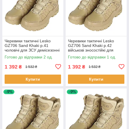
Черевики тактичні Lesko
Черевики тактичні Lesko
GZ706 Sand Khaki р.41
GZ706 Sand Khaki р.42
чоловічі для ЗСУ демісезонні
військові зносостійкі для
на шнурівці 2 шт.
спецслужб 1 шт.
Готово до відправки 2 од.
Готово до відправки 1 од.
1 392
1 392
₴
₴
1 532 ₴
1 532 ₴
Купити
Купити
–9%
–9%