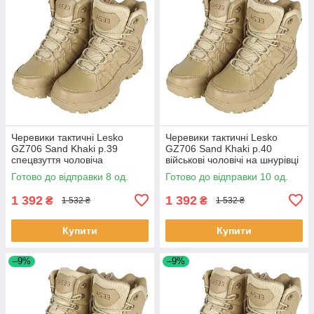
Черевики тактичні Lesko
Черевики тактичні Lesko
GZ706 Sand Khaki р.39
GZ706 Sand Khaki р.40
спецвзуття чоловіча
військові чоловічі на шнурівці
демісезонна для ЗСУ 8 шт.
taktical 10 шт.
Готово до відправки 8 од.
Готово до відправки 10 од.
1 392
1 392
₴
₴
1 532 ₴
1 532 ₴
Купити
Купити
–9%
–9%