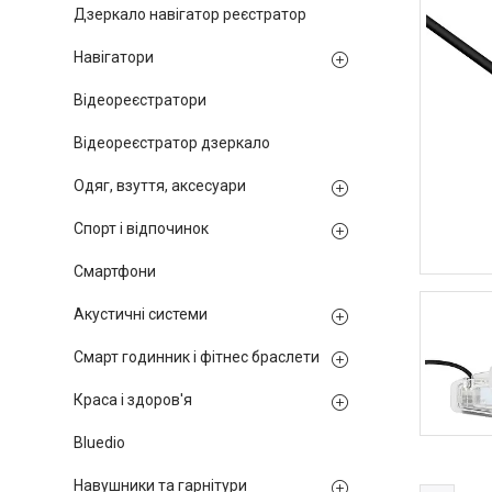
Дзеркало навігатор реєстратор
Навігатори
Відеореєстратори
Відеореєстратор дзеркало
Одяг, взуття, аксесуари
Спорт і відпочинок
Смартфони
Акустичні системи
Смарт годинник і фітнес браслети
Краса і здоров'я
Bluedio
Навушники та гарнітури