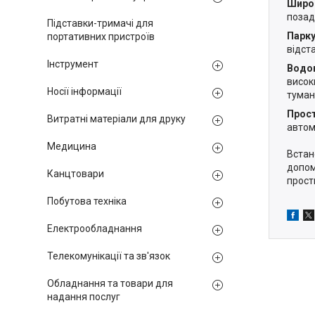
Широк
позад
Підставки-тримачі для
Парку
портативних пристроїв
відст
Інструмент
Водон
висок
Носії інформації
туман
Прост
Витратні матеріали для друку
автом
Медицина
Встан
допом
Канцтовари
прост
Побутова техніка
Електрообладнання
Телекомунікації та зв'язок
Обладнання та товари для
надання послуг