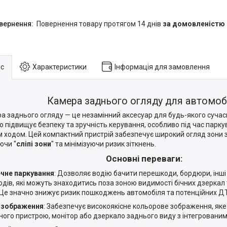
повернення товару протягом 14 днів
за домовленістю
с
Характеристики
Інформація для замовлення
Камера заднього огляду для автомоб
а заднього огляду — це незамінний аксесуар для будь-якого сучас
о підвищує безпеку та зручність керування, особливо під час парк
м ходом. Цей компактний пристрій забезпечує широкий огляд зони 
ючи "
сліпі зони
" та мінімізуючи ризик зіткнень.
Основні переваги:
чне паркування
: Дозволяє водію бачити перешкоди, бордюри, інші 
одів, які можуть знаходитись поза зоною видимості бічних дзеркал
 Це значно знижує ризик пошкоджень автомобіля та потенційних Д
 зображення
: Забезпечує високоякісне кольорове зображення, яке
ного пристрою, монітор або дзеркало заднього виду з інтегровани