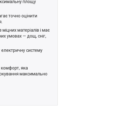
аксимальну площу
гає точно оцінити
я.
 міцних матеріалів і має
них умовах — дощ, сніг,
у електричну систему
 комфорт, яка
паркування максимально