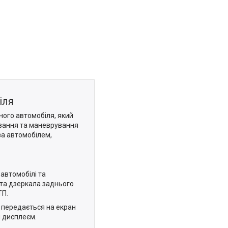
іля
ного автомобіля, який
ування та маневрування
за автомобілем,
автомобілі та
 та дзеркала заднього
ТП.
 передається на екран
м дисплеєм.