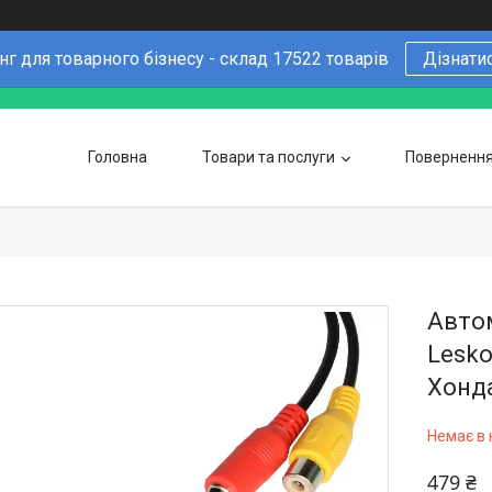
г для товарного бізнесу - склад 17522 товарів
Дізнати
Головна
Товари та послуги
Повернення 
Чому варто купувати у нас
6 причин
Оптовим покупцям
Автом
Lesko
Хонда
Немає в 
479 ₴