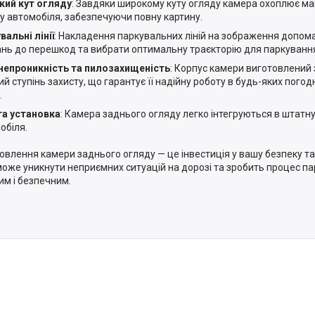
ий кут огляду
: Завдяки широкому куту огляду камера охоплює м
у автомобіля, забезпечуючи повну картину.
вальні лінії
: Накладення паркувальних ліній на зображення допома
ань до перешкод та вибрати оптимальну траєкторію для паркуванн
епроникність та пилозахищеність
: Корпус камери виготовлений з
ий ступінь захисту, що гарантує її надійну роботу в будь-яких погод
.
а установка
: Камера заднього огляду легко інтегруються в штатн
обіля.
овлення камери заднього огляду — це інвестиція у вашу безпеку та
оже уникнути неприємних ситуацій на дорозі та зробить процес 
им і безпечним.