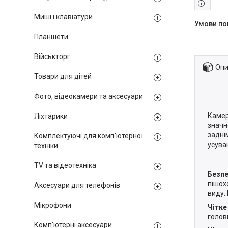
Миші і клавіатури
Планшети
Військторг
Опи
Товари для дітей
Фото, відеокамери та аксесуари
Камер
Ліхтарики
значн
задні
Комплектуючі для комп'ютерної
усува
техніки
TV та відеотехніка
Безпе
пішох
Аксесуари для телефонів
виду.
Мікрофони
Чітке
голов
Комп'ютерні аксесуари