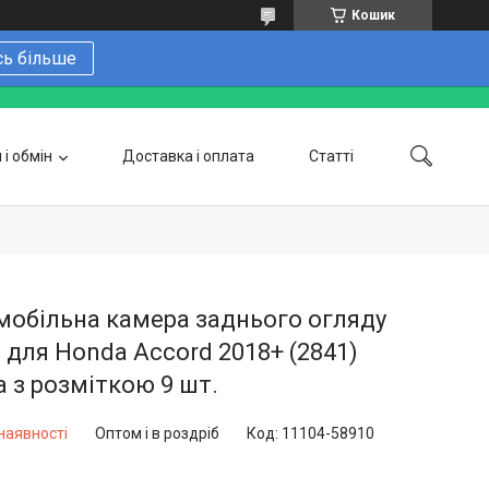
Кошик
сь більше
і обмін
Доставка і оплата
Статті
 замовити онлайн
Про нас
Контакти
Напишіть нам в Telegram
Фотогалерея
обільна камера заднього огляду
 для Honda Accord 2018+ (2841)
 з розміткою 9 шт.
наявності
Оптом і в роздріб
Код:
11104-58910