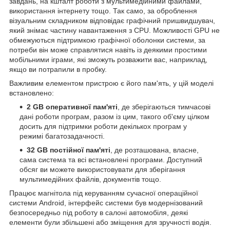
завдань, на кшталт роботи з мультимедійними файлами,
використання інтернету тощо. Так само, за оброблення
візуальним складником відповідає графічний пришвидшувач,
який знімає частину навантаження з CPU. Можливості GPU не
обмежуються підтримкою графічної оболонки системи, за
потреби він може справлятися навіть із деякими простими
мобільними іграми, які зможуть розважити вас, наприклад,
якщо ви потрапили в пробку.
Важливим елементом пристрою є його пам'ять, у цій моделі
встановлено:
2 GB оперативної пам'яті
, де зберігаються тимчасові
дані роботи програм, разом із цим, такого об'єму цілком
досить для підтримки роботи декількох програм у
режимі багатозадачності.
32 GB постійної пам'яті
, де розташована, власне,
сама система та всі встановлені програми. Доступний
обсяг ви можете використовувати для зберігання
мультимедійних файлів, документів тощо.
Працює магнітола під керуванням сучасної операційної
системи Android, інтерфейс системи був модернізований
безпосередньо під роботу в салоні автомобіля, деякі
елементи були збільшені або зміщення для зручності водія.