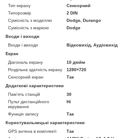
Тип екрану
Сенсорний
Типорозмір
2 DIN
Сумісність з моделлю
Dodge, Durango
Сумісність з маркою
Dodge
Входи і виходи
Входи і виходи
Відеовихід, Аудіовихід
Екран
Діагональ екрану
10 дюйм
Роздільна здатність екрану
1280×720
Сенсорний екран
Так
Додаткові характеристики
Пам'ять станцій
30
Пульт дистанційного
Ні
керування
Функція запису
Так
Користувальницькі характеристики
GPS антена в комплекті
Так