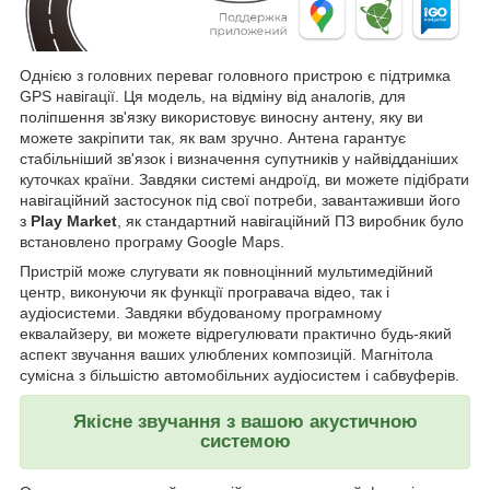
Однією з головних переваг головного пристрою є підтримка
GPS навігації. Ця модель, на відміну від аналогів, для
поліпшення зв'язку використовує виносну антену, яку ви
можете закріпити так, як вам зручно. Антена гарантує
стабільніший зв'язок і визначення супутників у найвідданіших
куточках країни. Завдяки системі андроїд, ви можете підібрати
навігаційний застосунок під свої потреби, завантаживши його
з
Play Market
, як стандартний навігаційний ПЗ виробник було
встановлено програму Google Maps.
Пристрій може слугувати як повноцінний мультимедійний
центр, виконуючи як функції програвача відео, так і
аудіосистеми. Завдяки вбудованому програмному
еквалайзеру, ви можете відрегулювати практично будь-який
аспект звучання ваших улюблених композицій. Магнітола
сумісна з більшістю автомобільних аудіосистем і сабвуферів.
Якісне звучання з вашою акустичною
системою