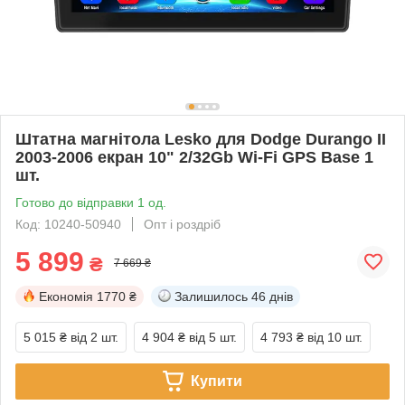
Штатна магнітола Lesko для Dodge Durango II
2003-2006 екран 10" 2/32Gb Wi-Fi GPS Base 1
шт.
Готово до відправки 1 од.
Код: 10240-50940
Опт і роздріб
5 899
₴
7 669 ₴
Економія
1770 ₴
Залишилось
46 днів
5 015 ₴
від 2 шт.
4 904 ₴
від 5 шт.
4 793 ₴
від 10 шт.
Купити