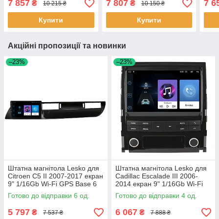
7 857
7 807
7 6
₴
₴
10 215 ₴
10 150 ₴
шт.
Купити
Купити
Акційні пропозиції та новинки
–23%
–23%
Штатна магнітола Lesko для
Штатна магнітола Lesko для
Citroen C5 II 2007-2017 екран
Cadillac Escalade III 2006-
9" 1/16Gb Wi-Fi GPS Base 6
2014 екран 9" 1/16Gb Wi-Fi
шт.
GPS Base Каміллак 4 шт.
Готово до відправки 6 од.
Готово до відправки 4 од.
5 797
6 067
₴
₴
7 537 ₴
7 888 ₴