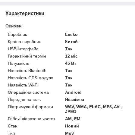
Характеристики
Основні
Виробник
Lesko
Країна виробник
Китай
USB-інтерфейс
Так
Гарантійний термін
12 міс
Потужність
45 Вт
Наявність Bluetooth
Так
Наявність GPS-модуля
Так
Наявність Wi-Fi
Так
Операційна система
Android
Передня панель
Незнімна
Підтримувані формати
WAV, WMA, FLAC, MP3, AVI,
JPEG
Робочі діапазони частот
AM, FM
Стан
Новий
Тип
Mp3