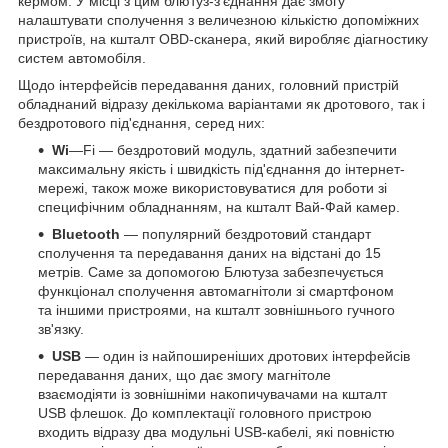
кермом. У місці з цим блютуз-з'єднання дає змогу
налаштувати сполучення з величезною кількістю допоміжних
пристроїв, на кшталт OBD-сканера, який виробляє діагностику
систем автомобіля.
Щодо інтерфейсів передавання даних, головний пристрій
обладнаний відразу декількома варіантами як дротового, так і
бездротового під'єднання, серед них:
Wi
—Fi — бездротовий модуль, здатний забезпечити
максимальну якість і швидкість під'єднання до інтернет-
мережі, також може використовуватися для роботи зі
специфічним обладнанням, на кшталт Вай-Фай камер.
Bluetooth
— популярний бездротовий стандарт
сполучення та передавання даних на відстані до 15
метрів. Саме за допомогою Блютуза забезпечується
функціонал сполучення автомагнітоли зі смартфоном
та іншими пристроями, на кшталт зовнішнього гучного
зв'язку.
USB
— один із найпоширеніших дротових інтерфейсів
передавання даних, що дає змогу магнітоле
взаємодіяти із зовнішніми накопичувачами на кшталт
USB флешок. До комплектації головного пристрою
входить відразу два модульні USB-кабелі, які повністю