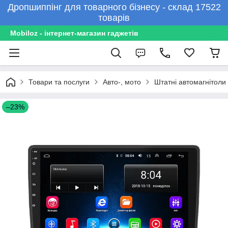
Дропшиппінг для товарного бізнесу - склад 17522
товарів
Mobiloz - інтернет-магазин гаджетів
Товари та послуги
Авто-, мото
Штатні автомагнітоли
–23%