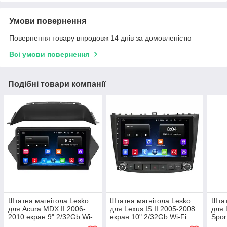
Умови повернення
Повернення товару впродовж 14 днів за домовленістю
Всі умови повернення
Подібні товари компанії
Штатна магнітола Lesko
Штатна магнітола Lesko
Штат
для Acura MDX II 2006-
для Lexus IS II 2005-2008
для 
2010 екран 9" 2/32Gb Wi-
екран 10" 2/32Gb Wi-Fi
Spor
Fi GPS Base шт.
GPS Base 2 шт.
2/32