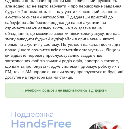
Однозначно головний пристрій має величезний функціонал,
але водночас не варто забувати й про першорядне завдання
будь-якої автомагнітоли — слугувати як основний складник
акустичної системи автомобіля. Під'єднавши пристрій до
сабвуфера або безпосередньо до вашої акустики, ви
отримаєте максимальну якість, на яку здатне ваше
обладнання, це можливо завдяки підсилювачу звуку, що дає
змогу виводити будь-які аудіофайли в оригінальній якості
прямо на акустичну систему. Потужності на канал досить для
повноцінного розкриття всіх елементів автоакустики. Якщо ж
ви віддаєте перевагу прослуховуванню заздалегідь
заготовлених файлів звичний радіо ефір, пристрою також є,
що вам запропонувати, адже система підтримує роботу як з
FM, так і з AM нарадою, даючи змогу прослуховувати будь-які
доступні на території країни станції.
Телефонні розмови не відриваючись від дороги