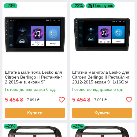
–23%
–23%
Подарунок
Штатна магнітола Lesko для
Штатна магнітола Lesko для
Citroen Berlingo II Рестайлінг
Citroen Berlingo II Рестайлінг
2 2015-н.в. екран 9"
2012-2015 екран 9" 1/16Gb/
1/16Gb/Wi-Fi GPS Optima 6шт
Wi-Fi GPS Optima 6шт
Готово до відправки 6 од.
Готово до відправки 6 од.
5 454
5 454
₴
₴
7 091 ₴
7 091 ₴
Купити
Купити
–23%
–23%