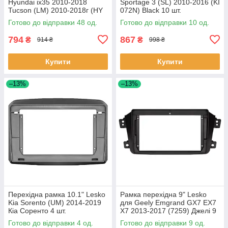
Hyundai ix35 2010-2018
Sportage 3 (SL) 2010-2016 (KI
Tucson (LM) 2010-2018г (HY
072N) Black 10 шт.
136T) Black 48 шт.
Готово до відправки 48 од.
Готово до відправки 10 од.
794
867
₴
₴
914 ₴
998 ₴
Купити
Купити
–13%
–13%
Перехідна рамка 10.1" Lesko
Рамка перехідна 9" Lesko
Kia Sorento (UM) 2014-2019
для Geely Emgrand GX7 EX7
Кіа Соренто 4 шт.
X7 2013-2017 (7259) Джелі 9
шт.
Готово до відправки 4 од.
Готово до відправки 9 од.