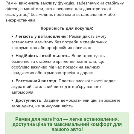
Рамки виконують важливу функцію, забезпечуючи стабільну
фіксацію магнітоли, яка є основою для довготривалої
експлуатації без жодних проблем зі встановленням або
використанням.
Корисність для покупця:
Легкість у встановленні:
Рамки дають змогу
встановити магнітолу без потреби в спеціальних
інструментах або професійних навичках.
Надійність і стабільність:
Вони гарантують
безпечне та стабільне кріплення магнітоли, що
особливо важливо під час поїздок на великих
швидкостях або в умовах трясіння дороги.
Естетичний вигляд
: Пластик високої якості надає
акуратний і стильний вигляд інтер'єру вашого
автомобіля.
Доступність
: Завдяки демократичній ціні ви зможете
заощадити, не знижуючи якість.
Рамки для магнітол — легке встановлення,
доступна ціна та максимальний комфорт для
вашого авто!