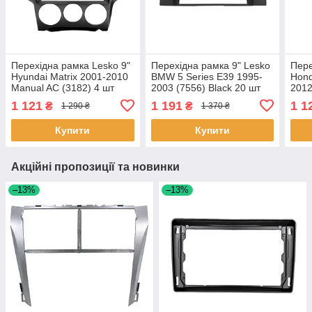
Перехідна рамка Lesko 9"
Перехідна рамка 9" Lesko
Пере
Hyundai Matrix 2001-2010
BMW 5 Series E39 1995-
Hond
Manual AC (3182) 4 шт
2003 (7556) Black 20 шт
2012
1 121
1 191
1 1
₴
₴
1 290 ₴
1 370 ₴
Купити
Купити
Акційні пропозиції та новинки
–13%
–13%