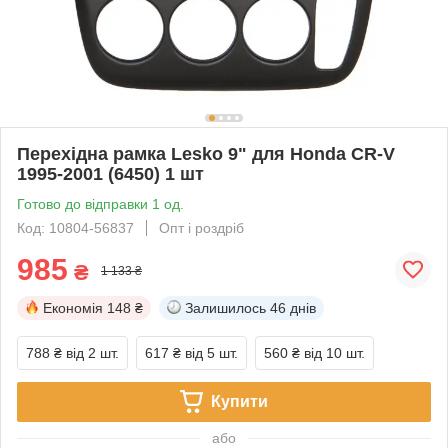
Перехідна рамка Lesko 9" для Honda CR-V
1995-2001 (6450) 1 шт
Готово до відправки 1 од.
Код: 10804-56837
Опт і роздріб
985
₴
1 133 ₴
Економія
148 ₴
Залишилось
46 днів
788 ₴
від 2 шт.
617 ₴
від 5 шт.
560 ₴
від 10 шт.
Купити
або