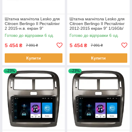
Штатна магнітола Lesko для
Штатна магнітола Lesko для
Citroen Berlingo II Рестайлінг
Citroen Berlingo II Рестайлінг
2 2015-н.в. екран 9"
2012-2015 екран 9" 1/16Gb/
1/16Gb/Wi-Fi GPS Optima 6шт
Wi-Fi GPS Optima 6шт
Готово до відправки 6 од.
Готово до відправки 6 од.
5 454
5 454
₴
₴
7 091 ₴
7 091 ₴
Купити
Купити
–23%
–23%