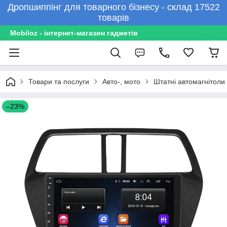
Дропшиппінг для товарного бізнесу - склад 17522
товарів
Mobiloz - інтернет-магазин гаджетів
Товари та послуги
Авто-, мото
Штатні автомагнітоли
–23%