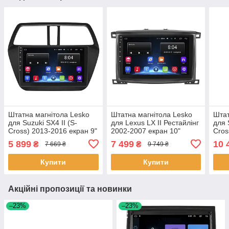
Штатна магнітола Lesko
Штатна магнітола Lesko
Штат
для Suzuki SX4 II (S-
для Lexus LX II Рестайлінг
для 
Cross) 2013-2016 екран 9"
2002-2007 екран 10"
Cros
2/32Gb Wi-Fi GPS Base 4
2/32Gb Wi-Fi GPS Base
н.в.
5 899
7 499
10 
₴
₴
7 669 ₴
9 749 ₴
шт.
Лексус 4 шт.
Top 
Купити
Купити
Акційні пропозиції та новинки
–23%
–23%