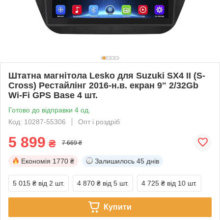
Штатна магнітола Lesko для Suzuki SX4 II (S-
Cross) Рестайлінг 2016-н.в. екран 9" 2/32Gb
Wi-Fi GPS Base 4 шт.
Готово до відправки 4 од.
Код: 10287-55306
Опт і роздріб
5 899
₴
7 669 ₴
Економія
1770 ₴
Залишилось
45 днів
5 015 ₴
від 2 шт.
4 870 ₴
від 5 шт.
4 725 ₴
від 10 шт.
Купити