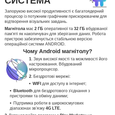
СИСТЕМА
Запорукою високої продуктивності є багатоядерний
процесор із потужним графічним прискорювачем для
відтворення візуальних завдань.
Магнітола
має
2 ГБ
оперативної та
32 ГБ
вбудованої
пам'яті як накопичувач для зберігання даних. Робота
пристрою забезпечується стабільною версією
операційної системи ANDROID.
Чому Android магнітолу?
1
. Звук високої якості та можливості його
настроювання. Вбудований
мікропроцесор.
2
. Бездротові мережі:
WIFI
для доступу в інтернет;
Bluetooth
для бездротового з'єднання з
пристроями та обміну даними;
Підтримка роботи в широкосмугових
діапазонах зв'язку
4G LTE.