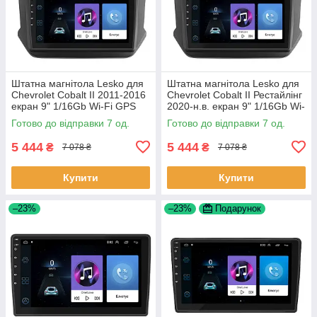
Штатна магнітола Lesko для
Штатна магнітола Lesko для
Chevrolet Cobalt II 2011-2016
Chevrolet Cobalt II Рестайлінг
екран 9" 1/16Gb Wi-Fi GPS
2020-н.в. екран 9" 1/16Gb Wi-
Base Шевроле Кобальт 7 шт.
Fi GPS Base 7 шт.
Готово до відправки 7 од.
Готово до відправки 7 од.
5 444
5 444
₴
₴
7 078 ₴
7 078 ₴
Купити
Купити
–23%
–23%
Подарунок