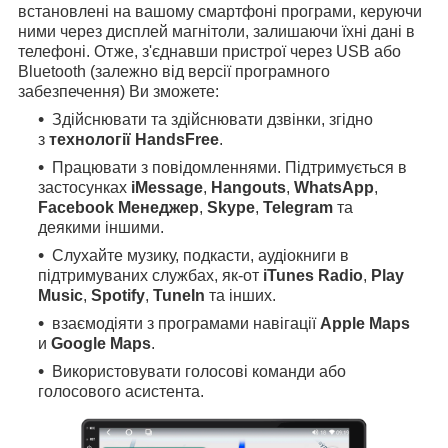
встановлені на вашому смартфоні програми, керуючи
ними через дисплей магнітоли, залишаючи їхні дані в
телефоні. Отже, з'єднавши пристрої через USB або
Bluetooth (залежно від версії програмного
забезпечення) Ви зможете:
Здійснювати та здійснювати дзвінки, згідно
з
технології HandsFree
.
Працювати з повідомленнями. Підтримується в
застосунках
iMessage
,
Hangouts
,
WhatsApp
,
Facebook Менеджер
,
Skype
,
Telegram
та
деякими іншими.
Слухайте музику, подкасти, аудіокниги в
підтримуваних службах, як-от
iTunes Radio
,
Play
Music
,
Spotify
,
TuneIn
та інших.
взаємодіяти з програмами навігації
Apple Maps
и
Google Maps
.
Використовувати голосові команди або
голосового асистента.