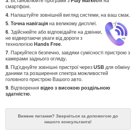
3
.
Встановлюйте програми з
Play Market
як на
смартфоні.
4
.
Налаштуйте зовнішній вигляд системи, на ваш смак.
5
.
Точна навігація
на великому дисплеї
.
6
.
Здійснюйте або відповідайте на дзвінки,
не відвертаючи уваги від дороги з
технологією
Hands Free
.
7
. Паркуйтеся безпечно, завдяки сумісності пристрою з
камерами заднього огляду
.
8
. Під'єднуйте зовнішні пристрої через
USB
для обміну
даними та розширення спектра можливостей
головного пристрою Вашого авто.
9
. Відтворення
відео з високою роздільною
здатністю
.
Вимкне питання?
Зверніться за допомогою до
нашого консультанта!