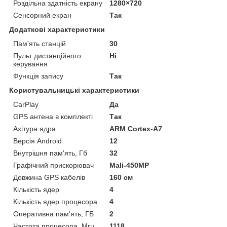
Роздільна здатність екрану
1280×720
Сенсорний екран
Так
Додаткові характеристики
Пам'ять станцій
30
Пульт дистанційного
Ні
керування
Функція запису
Так
Користувальницькі характеристики
CarPlay
Да
GPS антена в комплекті
Так
Ахітура ядра
ARM Cortex-A7
Версія Android
12
Внутрішня пам'ять, Гб
32
Графічний прискорювач
Mali-450MP
Довжина GPS кабелів
160 см
Кількість ядер
4
Кількість ядер процесора
4
Оперативна пам'ять, ГБ
2
Частота процесора, Мгц
1118