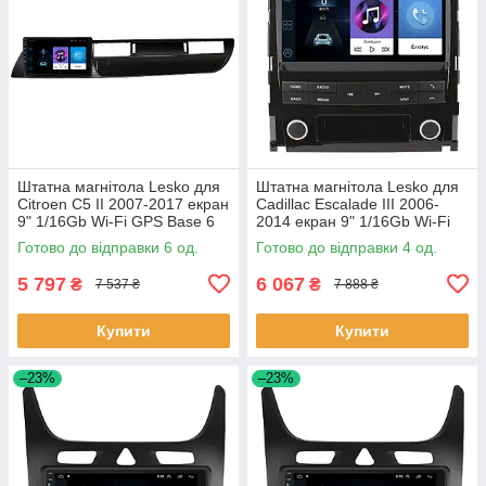
Штатна магнітола Lesko для
Штатна магнітола Lesko для
Citroen C5 II 2007-2017 екран
Cadillac Escalade III 2006-
9" 1/16Gb Wi-Fi GPS Base 6
2014 екран 9" 1/16Gb Wi-Fi
шт.
GPS Base Каміллак 4 шт.
Готово до відправки 6 од.
Готово до відправки 4 од.
5 797
6 067
₴
₴
7 537 ₴
7 888 ₴
Купити
Купити
–23%
–23%