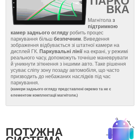
ПАРКО
ВКА
Магнітола
з
підтримкою
камер заднього огляду
робить процес
паркування більш
безпечним
. Виведення
зображення відбувається зі штатної камери на
дисплей ГК.
Паркувальні лінії
на екрані, у режимі
реального часу, допоможуть точніше маневрувати
й уникнути зіткнення з іншими авто. Таке рішення
усуває сліпу зону позаду автомобіля, що часто
призводить до небажаних наслідків під час
паркування.
(
камери заднього огляду представлені окремо та не є
елементом комплектації магнітоли.
)
ПОТУЖНА