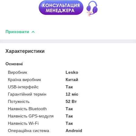
Приховати
Характеристики
Основні
Виробник
Lesko
Країна виробник
Китай
USB-інтерфейс
Так
Гарантійний термін
12 міс
Потужність
52 Вт
Наявність Bluetooth
Так
Наявність GPS-модуля
Так
Наявність Wi-Fi
Так
Операційна система
Android