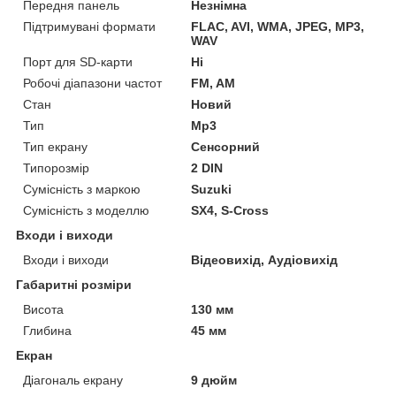
Передня панель
Незнімна
Підтримувані формати
FLAC, AVI, WMA, JPEG, MP3,
WAV
Порт для SD-карти
Ні
Робочі діапазони частот
FM, AM
Стан
Новий
Тип
Mp3
Тип екрану
Сенсорний
Типорозмір
2 DIN
Сумісність з маркою
Suzuki
Сумісність з моделлю
SX4, S-Cross
Входи і виходи
Входи і виходи
Відеовихід, Аудіовихід
Габаритні розміри
Висота
130 мм
Глибина
45 мм
Екран
Діагональ екрану
9 дюйм