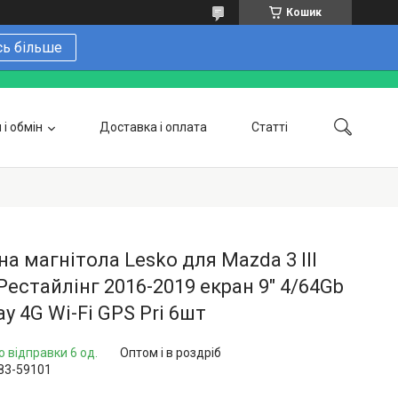
Кошик
сь більше
і обмін
Доставка і оплата
Статті
 замовити онлайн
Про нас
Контакти
Напишіть нам в Telegram
Фотогалерея
а магнітола Lesko для Mazda 3 III
Рестайлінг 2016-2019 екран 9" 4/64Gb
ay 4G Wi-Fi GPS Pri 6шт
о відправки 6 од.
Оптом і в роздріб
83-59101