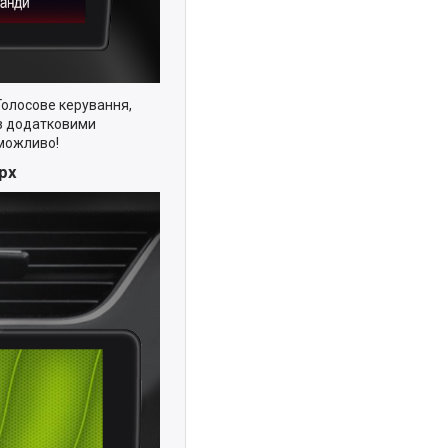
 Голосове керування,
 з додатковими
 можливо!
 рх