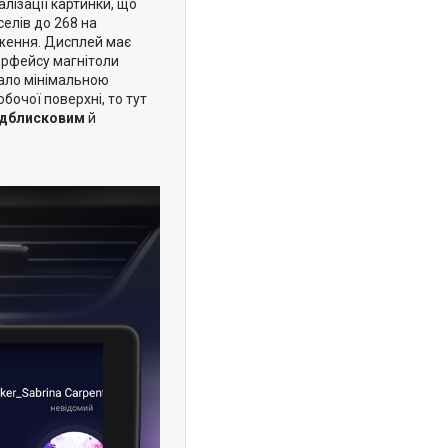
алізації картинки, що
елів до 268 на
ження. Дисплей має
ерфейсу магнітоли
тало мінімальною
бочої поверхні, то тут
ідблисковим
й