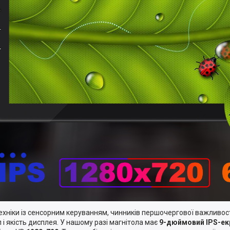
ехніки із сенсорним керуванням, чинників першочергової важливос
п і якість дисплея. У нашому разі магнітола має
9-дюймовий IPS-ек