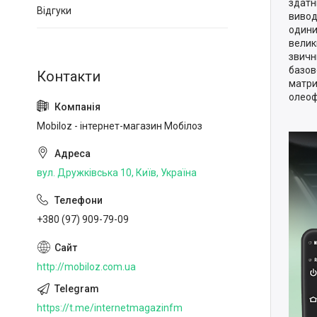
здатн
Відгуки
вивод
одини
велик
звичн
базов
матри
олеоф
Mobiloz - інтернет-магазин Мобілоз
вул. Дружківська 10, Київ, Україна
+380 (97) 909-79-09
http://mobiloz.com.ua
https://t.me/internetmagazinfm