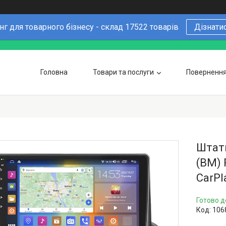
г для товарного бізнесу - склад 17522 товарів
Дізнати
Головна
Товари та послуги
Повернення 
Чому варто купувати у нас
6 причин
Оптовим покупцям
Штатн
(BM) 
CarPl
Готово д
Код:
106