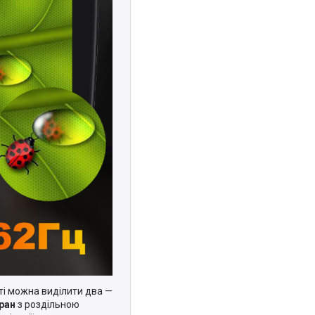
ті можна виділити два —
ран
з роздільною