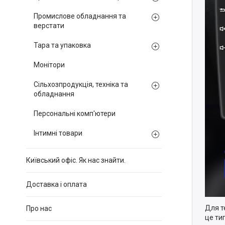
Промислове обладнання та
верстати
Тара та упаковка
Монітори
Сільхозпродукція, техніка та
обладнання
Персональні комп'ютери
Інтимні товари
Київський офіс. Як нас знайти.
Доставка і оплата
Для т
Про нас
це ти