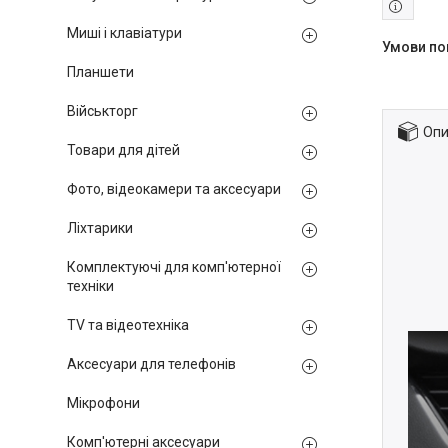
Миші і клавіатури
Планшети
Військторг
Опи
Товари для дітей
Фото, відеокамери та аксесуари
Ліхтарики
Комплектуючі для комп'ютерної
техніки
TV та відеотехніка
Аксесуари для телефонів
Мікрофони
Комп'ютерні аксесуари