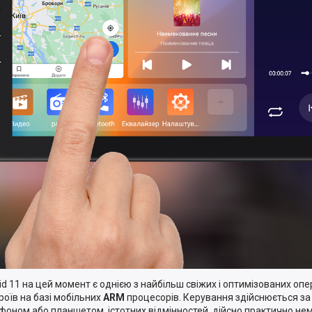
id 11 на цей момент є однією з найбільш свіжих і оптимізованих оп
роїв на базі мобільних
ARM
процесорів. Керування здійснюється за 
фоном або планшетом, істотних відмінностей, дійсно практично нем