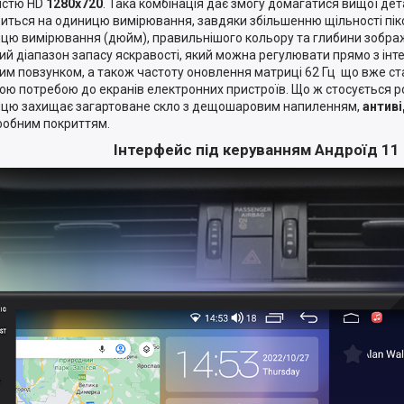
істю HD
1280х720
. Така комбінація дає змогу домагатися вищої дет
иться на одиницю вимірювання, завдяки збільшенню щільності пікс
цю вимірювання (дюйм), правильнішого кольору та глибини зобра
ий діапазон запасу яскравості, який можна регулювати прямо з інт
им повзунком, а також частоту оновлення матриці 62 Гц що вже с
ою потребою до екранів електронних пристроїв. Що ж стосується ро
цю захищає загартоване скло з дещошаровим напиленням,
антив
обним покриттям.
Інтерфейс під керуванням Андроїд 11