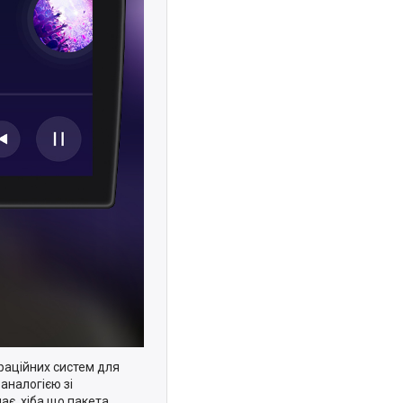
ераційних систем для
аналогією зі
ає, хіба що пакета