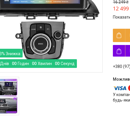
16 249 ₴
12 499
Показати
3%
Днів
0
0
Годин
0
0
Хвилин
0
0
Секунд
+380 (97
У компан
будь-яки