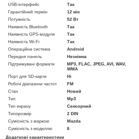
USB-інтерфейс
Так
Гарантійний термін
12 міс
Потужність
52 Вт
Наявність Bluetooth
Так
Наявність GPS-модуля
Так
Наявність Wi-Fi
Так
Операційна система
Android
Передня панель
Незнімна
Підтримувані формати
MP3, FLAC, JPEG, AVI, WAV,
WMA
Порт для SD-карти
Ні
Робочі діапазони частот
FM
Стан
Новий
Тип
Mp3
Тип екрану
Сенсорний
Типорозмір
2 DIN
Сумісність з маркою
Mazda
Сумісність з моделлю
6
Додаткові характеристики