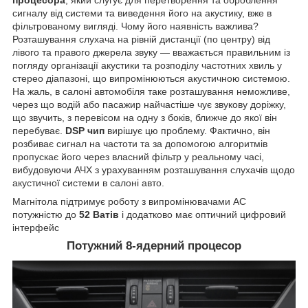
процесора
, який слугує для перетворення та оброблення
сигналу від системи та виведення його на акустику, вже в
фільтрованому вигляді. Чому його наявність важлива?
Розташування слухача на рівній дистанції (по центру) від
лівого та правого джерела звуку — вважається правильним із
погляду організації акустики та розподілу частотних хвиль у
стерео діапазоні, що випромінюються акустичною системою.
На жаль, в салоні автомобіля таке розташування неможливе,
через що водій або пасажир найчастіше чує звукову доріжку,
що звучить, з перевісом на одну з боків, ближче до якої він
перебуває.
DSP чип
вирішує цю проблему. Фактично, він
розбиває сигнал на частоти та за допомогою алгоритмів
пропускає його через власний фільтр у реальному часі,
вибудовуючи АЧХ з урахуванням розташування слухачів щодо
акустичної системи в салоні авто.
Магнітола підтримує роботу з випромінювачами АС
потужністю до
52 Ватів
і додатково має оптичний цифровий
інтерфейс
Потужний 8-ядерний процесор