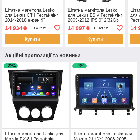
Штатна магнітола Lesko
Штатна магнітола Lesko
Штат
для Lexus CT I Рестайлінг
для Lexus ES V Рестайлінг
для 
2014-2018 екран 9"
2009-2012 IPS 9" 2/32Gb
Рест
4/32Gb 4G Wi-Fi GPS Top
CarPlay 4G Wi-Fi GPS
2/32
14 934
14 997
14 
₴
₴
19 415 ₴
19 497 ₴
2шт
Prime 2 шт.
GPS 
Купити
Купити
Акційні пропозиції та новинки
–23%
–23%
Штатна магнітола Lesko для
Штатна магнітола Lesko для
Mazda RX-8 I Рестайлінг
Mazda 2 I (DY) 2003-2005