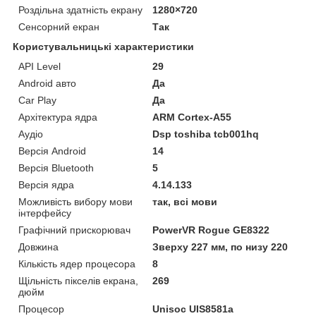
Роздільна здатність екрану
1280×720
Сенсорний екран
Так
Користувальницькі характеристики
API Level
29
Android авто
Да
Car Play
Да
Архітектура ядра
ARM Cortex-A55
Аудіо
Dsp toshiba tcb001hq
Версія Android
14
Версія Bluetooth
5
Версія ядра
4.14.133
Можливість вибору мови
так, всі мови
інтерфейсу
Графічний прискорювач
PowerVR Rogue GE8322
Довжина
Зверху 227 мм, по низу 220
Кількість ядер процесора
8
Щільність пікселів екрана,
269
дюйм
Процесор
Unisoc UIS8581a