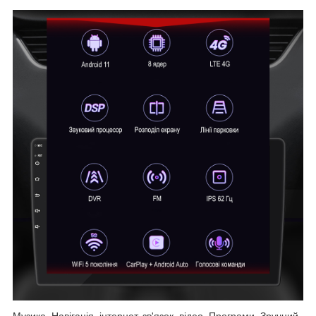
Музика, Навігація, інтернет, зв'язок, відео, Програми, Зручний