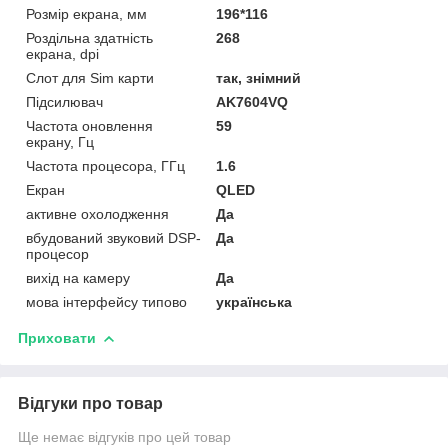
Розмір екрана, мм
196*116
Роздільна здатність
268
екрана, dpi
Слот для Sim карти
так, знімний
Підсилювач
AK7604VQ
Частота оновлення
59
екрану, Гц
Частота процесора, ГГц
1.6
Екран
QLED
активне охолодження
Да
вбудований звуковий DSP-
Да
процесор
вихід на камеру
Да
мова інтерфейсу типово
українська
Приховати
Відгуки про товар
Ще немає відгуків про цей товар