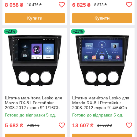
8 058
6 825
₴
₴
10 476 ₴
8 873 ₴
Купити
Купити
–23%
–23%
Штатна магнітола Lesko для
Штатна магнітола Lesko для
Mazda RX-8 I Рестайлінг
Mazda RX-8 I Рестайлінг
2008-2012 екран 9" 1/16Gb
2008-2012 екран 9" 4/64Gb
Wi-Fi GPS Base 5 шт.
4G Wi-Fi GPS Top 5 шт.
Готово до відправки 5 од.
Готово до відправки 5 од.
5 682
13 607
₴
₴
7 387 ₴
17 690 ₴