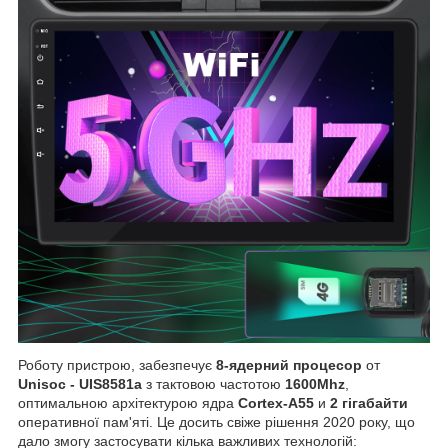
Роботу пристрою, забезпечує
8-ядерний процесор
от
Unisoc - UIS8581a
з тактовою частотою
1600Mhz
,
оптимальною архітектурою ядра
Cortex-A55
и
2 гігабайти
оперативної пам'яті. Це досить свіже рішення 2020 року, що
дало змогу застосувати кілька важливих технологій: