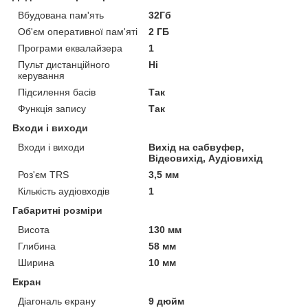
Вбудована пам'ять
32Гб
Об'єм оперативної пам'яті
2 ГБ
Програми еквалайзера
1
Пульт дистанційного
Ні
керування
Підсилення басів
Так
Функція запису
Так
Входи і виходи
Входи і виходи
Вихід на сабвуфер,
Відеовихід, Аудіовихід
Роз'єм TRS
3,5 мм
Кількість аудіовходів
1
Габаритні розміри
Висота
130 мм
Глибина
58 мм
Ширина
10 мм
Екран
Діагональ екрану
9 дюйм