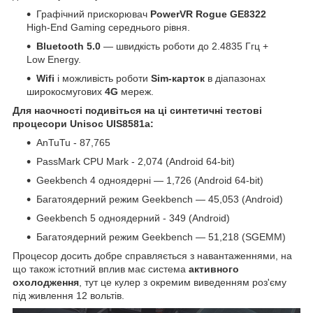
Графічний прискорювач
PowerVR Rogue GE8322
High-End Gaming середнього рівня.
Bluetooth 5.0
— швидкість роботи до 2.4835 Ггц +
Low Energy.
Wifi
і можливість роботи
Sim-карток
в діапазонах
широкосмугових
4G
мереж.
Для наочності подивіться на ці синтетичні тестові
процесори Unisoc UIS8581a
:
AnTuTu - 87,765
PassMark CPU Mark - 2,074 (Android 64-bit)
Geekbench 4 одноядерні — 1,726 (Android 64-bit)
Багатоядерний режим Geekbench — 45,053 (Android)
Geekbench 5 одноядерний - 349 (Android)
Багатоядерний режим Geekbench — 51,218 (SGEMM)
Процесор досить добре справляється з навантаженнями, на
що також істотний вплив має система
активного
охолодження
, тут це кулер з окремим виведенням роз'єму
під живлення 12 вольтів.