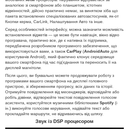
аналогією зі смартфоном або планшетом, істотних
відмінностей, дійсно практично немає, за винятком хіба що
пакета встановлених спеціалізованих автозастосунків, як-от
Кнопки керма, CarLink, Налаштування Авто та інше.
Серед особливостей інтерфейсу, можна зазначити можливість
встановлення віджетів — це може бути навігація, вікно відео
програвача, практично все, де є нативна їх підтримка,
передбачена розробником програмного забезпечення, що
використовується вами, а також
CarPlay
(
AndroidAuto
для
користувачів Android), який фактично клонує середовище
вашого смартфона під час під'єднання та переносить її на
дисплей магнітоли.
Після цього, ви буквально можете продовжувати роботу з
програмами вашого смартфона на дисплеї головного
пристрою, зі збереженням прогресу, всіх даних та історії.
Отримуйте повідомлення від месенджерів, відповідайте або
робіть дзвінки, відтворюйте текстові повідомлення голосом
асистента, користуйтеся музичними бібліотеками
Spotify
(і
ін.) виконуйте голосове керування, надівайте текст або
прокладайте маршрути, не відриваючись від шляху.
Звук із DSP процесором