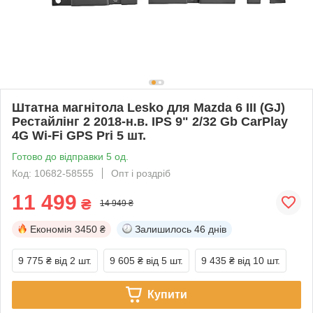
Штатна магнітола Lesko для Mazda 6 III (GJ)
Рестайлінг 2 2018-н.в. IPS 9" 2/32 Gb CarPlay
4G Wi-Fi GPS Pri 5 шт.
Готово до відправки 5 од.
Код: 10682-58555
Опт і роздріб
11 499
₴
14 949 ₴
Економія
3450 ₴
Залишилось
46 днів
9 775 ₴
від 2 шт.
9 605 ₴
від 5 шт.
9 435 ₴
від 10 шт.
Купити