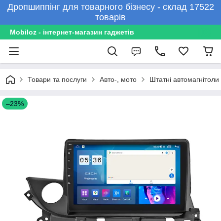
Дропшиппінг для товарного бізнесу - склад 17522
товарів
Mobiloz - інтернет-магазин гаджетів
Товари та послуги
Авто-, мото
Штатні автомагнітоли
–23%