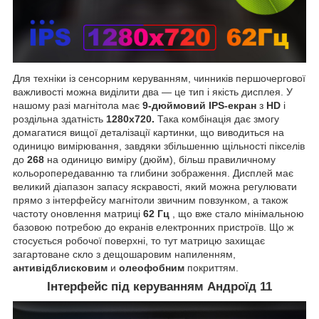
Для техніки із сенсорним керуванням, чинників першочергової
важливості можна виділити два — це тип і якість дисплея. У
нашому разі магнітола має
9-дюймовий IPS-екран
з
HD
і
роздільна здатність
1280х720.
Така комбінація дає змогу
домагатися вищої деталізації картинки, що виводиться на
одиницю вимірювання, завдяки збільшенню щільності пікселів
до
268
на одиницю виміру (дюйм), більш правиличному
кольоропередаванню та глибини зображення. Дисплей має
великий діапазон запасу яскравості, який можна регулювати
прямо з інтерфейсу магнітоли звичним повзунком, а також
частоту оновлення матриці
62 Гц
, що вже стало мінімальною
базовою потребою до екранів електронних пристроїв. Що ж
стосується робочої поверхні, то тут матрицю захищає
загартоване скло з дещошаровим напиленням,
антивідблисковим
и
олеофобним
покриттям.
Інтерфейс під керуванням Андроїд 11