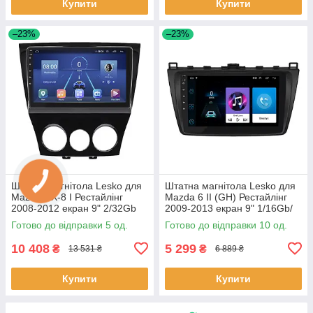
Купити
Купити
–23%
–23%
Штатна магнітола Lesko для
Штатна магнітола Lesko для
Mazda RX-8 I Рестайлінг
Mazda 6 II (GH) Рестайлінг
2008-2012 екран 9" 2/32Gb
2009-2013 екран 9" 1/16Gb/
4G Wi-Fi GPS Top 5 шт.
Wi-Fi Optima GPS Androi 10
Готово до відправки 5 од.
Готово до відправки 10 од.
шт.
10 408
5 299
₴
₴
13 531 ₴
6 889 ₴
Купити
Купити