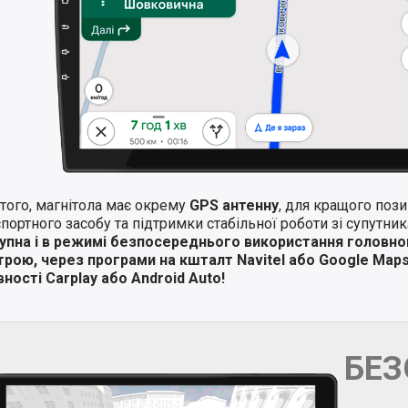
того, магнітола має окрему
GPS антенну
, для кращого поз
портного засобу та підтримки стабільної роботи зі супутни
упна і в режимі безпосереднього використання головно
трою, через програми на кшталт Navitel або Google Map
ності Carplay або Android Auto!
БЕ