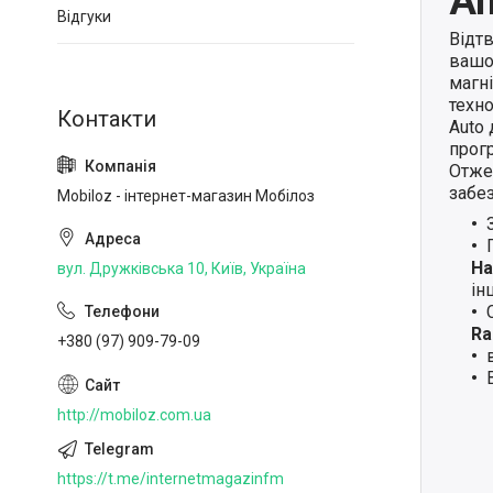
An
Відгуки
Відт
вашо
магн
техно
Auto
прогр
Отже,
забе
Mobiloz - інтернет-магазин Мобілоз
Ha
вул. Дружківська 10, Київ, Україна
ін
Ra
+380 (97) 909-79-09
http://mobiloz.com.ua
https://t.me/internetmagazinfm