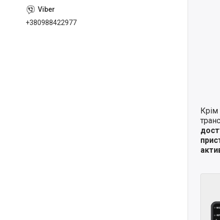
+380988422977
Крім 
транс
дост
прис
актив