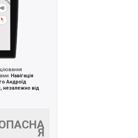
иціювання
ками.
Навігація
го Андроїд
s, незалежно від
ЗОПАСНА
Я