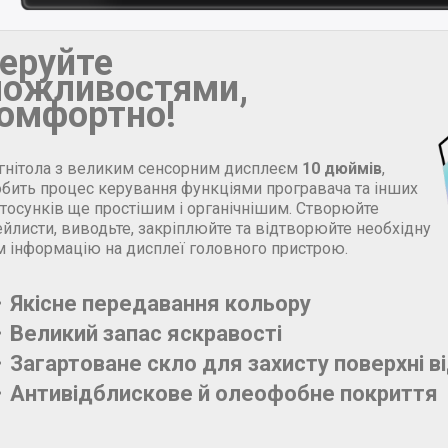
еруйте
ожливостями,
омфортно!
гнітола з великим сенсорним дисплеєм
10 дюймів
,
обить процес керування функціями програвача та інших
стосунків ще простішим і органічнішим. Створюйте
йлисти, виводьте, закріплюйте та відтворюйте необхідну
м інформацію на дисплеї головного пристрою.
Якісне передавання кольору
Великий запас яскравості
Загартоване скло для захисту поверхні в
Антивідблискове й олеофобне покриття