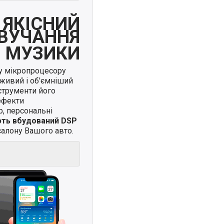
ЯКІСНИЙ
ВУЧАННЯ
МУЗИКИ
у мікропроцесору
живий і об'ємніший
нструменти його
ефекти
, персональні
ють вбудований DSP
алону Вашого авто.