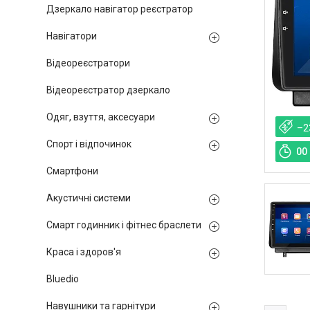
Дзеркало навігатор реєстратор
Навігатори
Відеореєстратори
Відеореєстратор дзеркало
Одяг, взуття, аксесуари
–2
Спорт і відпочинок
0
0
Смартфони
Акустичні системи
Смарт годинник і фітнес браслети
Краса і здоров'я
Bluedio
Навушники та гарнітури