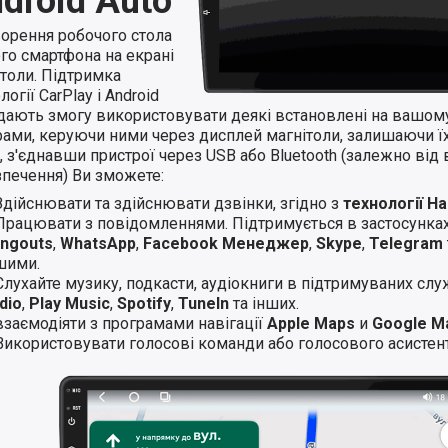
droid Auto
ворення робочого стола
го смартфона на екрані
ітоли. Підтримка
логії CarPlay і Android
 дають змогу використовувати деякі встановлені на вашом
ами, керуючи ними через дисплей магнітоли, залишаючи їхн
 з'єднавши пристрої через USB або Bluetooth (залежно від 
зпечення) Ви зможете:
Здійснювати та здійснювати дзвінки, згідно з
технології H
Працювати з повідомленнями. Підтримується в застосунка
ngouts
,
WhatsApp
,
Facebook Менеджер
,
Skype
,
Telegram
шими.
Слухайте музику, подкасти, аудіокниги в підтримуваних слу
dio
,
Play Music
,
Spotify
,
TuneIn
та інших.
взаємодіяти з програмами навігації
Apple Maps
и
Google M
Використовувати голосові команди або голосового асистент