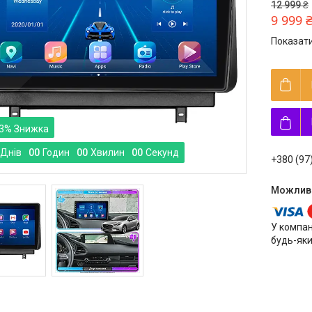
12 999 ₴
9 999 
Показати
3%
Днів
0
0
Годин
0
0
Хвилин
0
0
Секунд
+380 (97
У компан
будь-яки