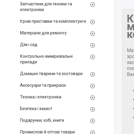
Запчастини для техніки та
електроніки
К
Ігрові приставки та комплектуючі
м
к
Матеріали для ремонту
Дім і сад
Ма
зр
Контрольно-вимірювальні
за
прилади
пле
Домашні тварини та зоотовари
Ва
Аксесуари та прикраси
Техніка і електроніка
Безпека і захист
Подарунки, хобі, книги
Промислові й оптові товари