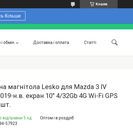
Кошик
сь більше
і обмін
Доставка і оплата
Статті
 замовити онлайн
Про нас
Контакти
Напишіть нам в Telegram
Фотогалерея
а магнітола Lesko для Mazda 3 IV
2019-н.в. екран 10" 4/32Gb 4G Wi-Fi GPS
 шт.
о відправки 5 од.
Оптом і в роздріб
84-57923