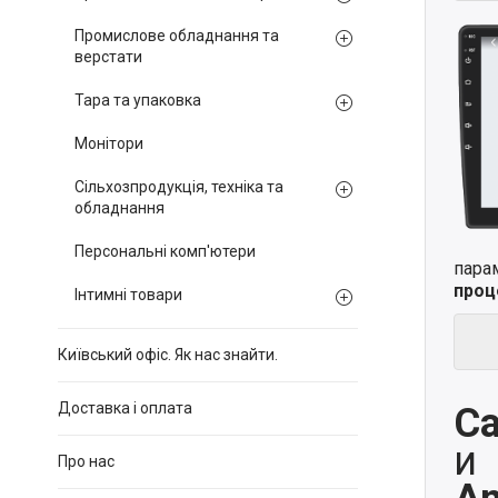
Промислове обладнання та
верстати
Тара та упаковка
Монітори
Сільхозпродукція, техніка та
обладнання
Персональні комп'ютери
пара
проц
Інтимні товари
Київський офіс. Як нас знайти.
Доставка і оплата
Ca
и
Про нас