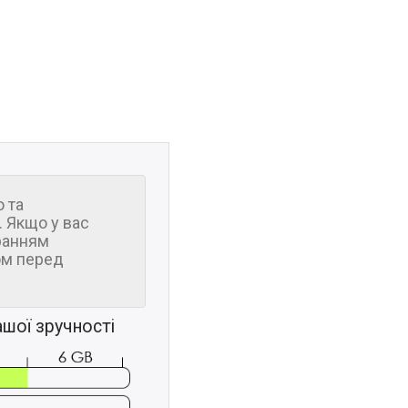
 та
 Якщо у вас
ранням
м перед
шої зручності