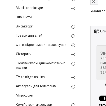
Миші і клавіатури
Планшети
Військторг
Опи
Товари для дітей
Фото, відеокамери та аксесуари
Зв
Ліхтарики
ха
ви
Комплектуючі для комп'ютерної
ав
техніки
за
TV та відеотехніка
Аксесуари для телефонів
Мікрофони
Комп'ютерні аксесуари