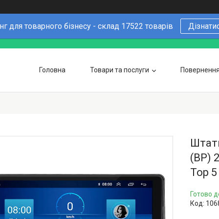
г для товарного бізнесу - склад 17522 товарів
Дізнати
Головна
Товари та послуги
Повернення 
Чому варто купувати у нас
6 причин
Оптовим покупцям
Штатн
(BP) 
Top 5
Готово д
Код:
106