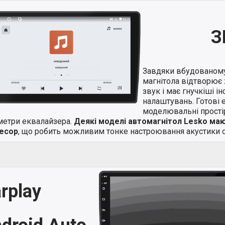
З
Завдяки вбудованом
магнітола відтворює 
звук і має гнучкіші і
налаштувань. Готові 
моделювальні простір
метри еквалайзера.
Деякі моделі автомагнітол Lesko ма
есор
, що робить можливим тонке настроювання акустики с
rplay