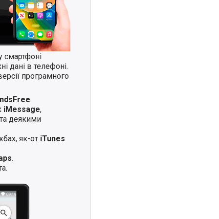
у смартфоні
і дані в телефоні.
версії програмного
andsFree
.
х
iMessage
,
та деякими
жбах, як-от
iTunes
aps
.
а.