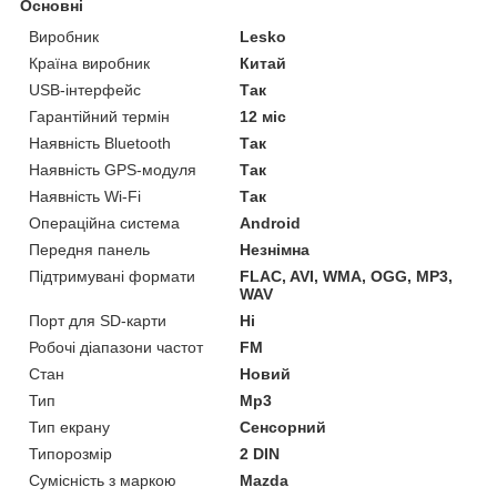
Основні
Виробник
Lesko
Країна виробник
Китай
USB-інтерфейс
Так
Гарантійний термін
12 міс
Наявність Bluetooth
Так
Наявність GPS-модуля
Так
Наявність Wi-Fi
Так
Операційна система
Android
Передня панель
Незнімна
Підтримувані формати
FLAC, AVI, WMA, OGG, MP3,
WAV
Порт для SD-карти
Ні
Робочі діапазони частот
FM
Стан
Новий
Тип
Mp3
Тип екрану
Сенсорний
Типорозмір
2 DIN
Сумісність з маркою
Mazda