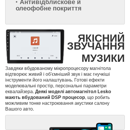
Антивідблискове й
олеофобне покриття
ЯКІСНИЙ
ЗВУЧАННЯ
МУЗИКИ
Завдяки вбудованому мікропроцесору магнітола
відтворює живий і об'ємніший звук і має гнучкіші
інструменти його налаштувань. Готові ефекти
моделювальні простір, персональні параметри
еквалайзера.
Деякі моделі автомагнітол Lesko
мають вбудований DSP процесор
, що робить
можливим тонке настроювання акустики салону
Вашого авто.