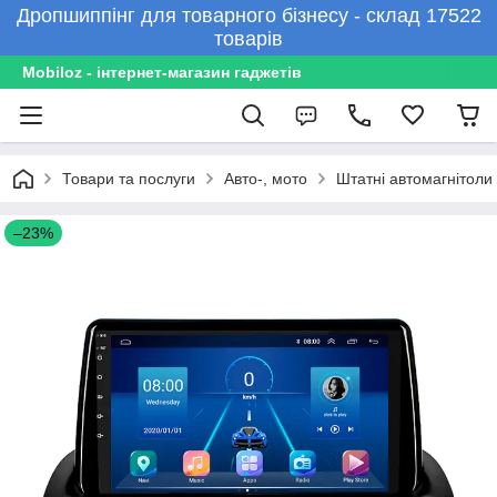
Дропшиппінг для товарного бізнесу - склад 17522
товарів
Mobiloz - інтернет-магазин гаджетів
Товари та послуги
Авто-, мото
Штатні автомагнітоли
–23%