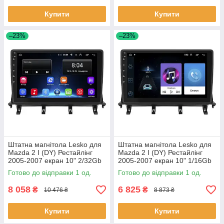
Купити
Купити
–23%
–23%
Штатна магнітола Lesko для
Штатна магнітола Lesko для
Mazda 2 I (DY) Рестайлінг
Mazda 2 I (DY) Рестайлінг
2005-2007 екран 10" 2/32Gb
2005-2007 екран 10" 1/16Gb
Wi-Fi GPS Base 1 шт.
Wi-Fi GPS Base 1 шт.
Готово до відправки 1 од.
Готово до відправки 1 од.
8 058
6 825
₴
₴
10 476 ₴
8 873 ₴
Купити
Купити