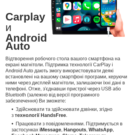
Carplay
и
Android
Auto
Відтворення робочого стола вашого смартфона на
екрані магнітоли. Підтримка технології CarPlay і
Android Auto дають змогу використовувати деякі
встановлені на вашому смартфоні програми, керуючи
ними через дисплей магнітоли, залишаючи їхні дані в
телефоні. Отже, з'єднавши пристрої через USB або
Bluetooth (залежно від версії програмного
забезпечення) Ви зможете:
Здійснювати та здійснювати дзвінки, згідно
з
технології HandsFree
.
Працювати з повідомленнями. Підтримується в
застосунках
iMessage
,
Hangouts
,
WhatsApp
,