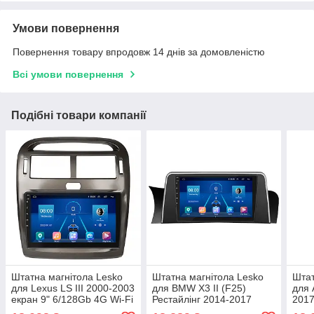
Умови повернення
Повернення товару впродовж 14 днів за домовленістю
Всі умови повернення
Подібні товари компанії
Штатна магнітола Lesko
Штатна магнітола Lesko
Штат
для Lexus LS III 2000-2003
для BMW X3 II (F25)
для 
екран 9" 6/128Gb 4G Wi-Fi
Рестайлінг 2014-2017
2017
GPS Top 4 шт.
екран 9" 6/128Gb 4G Wi-Fi
Wi-F