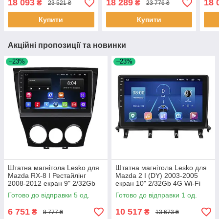
18 093
18 289
18 
₴
₴
23 521 ₴
23 776 ₴
GPS Top 6шт
Купити
Купити
Акційні пропозиції та новинки
–23%
–23%
Штатна магнітола Lesko для
Штатна магнітола Lesko для
Mazda RX-8 I Рестайлінг
Mazda 2 I (DY) 2003-2005
2008-2012 екран 9" 2/32Gb
екран 10" 2/32Gb 4G Wi-Fi
Wi-Fi GPS Base 5 шт.
GPS Top 1 шт.
Готово до відправки 5 од.
Готово до відправки 1 од.
6 751
10 517
₴
₴
8 777 ₴
13 673 ₴