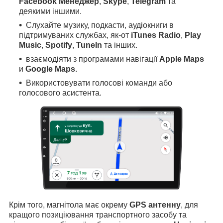
Facebook Менеджер
,
Skype
,
Telegram
та
деякими іншими.
Слухайте музику, подкасти, аудіокниги в
підтримуваних службах, як-от
iTunes Radio
,
Play
Music
,
Spotify
,
TuneIn
та інших.
взаємодіяти з програмами навігації
Apple Maps
и
Google Maps
.
Використовувати голосові команди або
голосового асистента.
Крім того, магнітола має окрему
GPS антенну
, для
кращого позиціювання транспортного засобу та