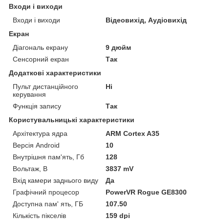
Входи і виходи
Входи і виходи
Відеовихід, Аудіовихід
Екран
Діагональ екрану
9 дюйм
Сенсорний екран
Так
Додаткові характеристики
Пульт дистанційного
Ні
керування
Функція запису
Так
Користувальницькі характеристики
Архітектура ядра
ARM Cortex A35
Версія Android
10
Внутрішня пам'ять, Гб
128
Вольтаж, В
3837 mV
Вхід камери заднього виду
Да
Графічний процесор
PowerVR Rogue GE8300
Доступна пам' ять, ГБ
107.50
Кількість пікселів
159 dpi