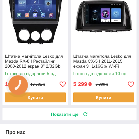
Штатна магнітола Lesko для
Штатна магнітола Lesko для
Mazda RX-8 I Рестайлінг
Mazda CX-5 I 2011-2015
2008-2012 екран 9" 2/32Gb
екран 9" 1/16Gb/ Wi-Fi
4G Wi-Fi GPS Top 5 шт.
Optima GPS Android Мазда
Готово до відправки 5 од.
Готово до відправки 10 од.
10 шт.
10 408
5 299
₴
₴
13 531 ₴
6 889 ₴
Купити
Купити
Показати ще
Про нас