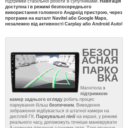
підтримки стабільної роботи зі супутниками.
Навігація
доступна і в режимі безпосереднього
використання головного Андроїд пристрою, через
програми на кшталт Navitel або Google Maps,
незалежно від активності Carplay або Android Auto!
БЕЗОП
АСНАЯ
ПАРКО
ВКА
Магнітола
з
підтримкою
камер заднього огляду
робить процес
паркування більш
безпечним
. Виведення
зображення відбувається зі штатної камери на
дисплей ГК.
Паркувальні лінії
на екрані, у режимі
реального часу, допоможуть точніше маневрувати
й уникнути зіткнення з іншими авто. Таке рішення