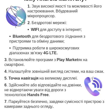
1
. Звук високої якості та можливості його
настроювання. Вбудований
мікропроцесор.
2
. Бездротові мережі:
WIFI
для доступу в інтернет;
Bluetooth
для бездротового з'єднання з
пристроями та обміну даними;
Підтримка роботи в широкосмугових
діапазонах зв'язку
4G LTE.
3
.
Встановлюйте програми з
Play Market
як на
смартфоні.
4
.
Налаштуйте зовнішній вигляд системи, на ваш смак.
5
.
Точна навігація
на великому дисплеї
.
6
.
Здійснюйте або відповідайте на дзвінки,
не відвертаючи уваги від дороги з
технологією
Hands Free
.
7
. Паркуйтеся безпечно, завдяки сумісності пристрою з
камерами заднього огляду
.