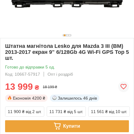
Штатна магнітола Lesko для Mazda 3 III (BM)
2013-2017 екран 9" 6/128Gb 4G Wi-Fi GPS Top 5
шт.
Готово до відправки 5 од.
Код: 10667-57917
Опт і роздріб
13 999
₴
18 199 ₴
Економія
4200 ₴
Залишилось
46 днів
11 900 ₴
від 2 шт.
11 731 ₴
від 5 шт.
11 561 ₴
від 10 шт.
Купити