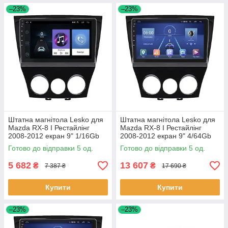
–23%
–23%
Штатна магнітола Lesko для
Штатна магнітола Lesko для
Mazda RX-8 I Рестайлінг
Mazda RX-8 I Рестайлінг
2008-2012 екран 9" 1/16Gb
2008-2012 екран 9" 4/64Gb
Wi-Fi GPS Base 5 шт.
4G Wi-Fi GPS Top 5 шт.
Готово до відправки 5 од.
Готово до відправки 5 од.
5 682
13 607
₴
₴
7 387 ₴
17 690 ₴
Купити
Купити
–23%
–23%