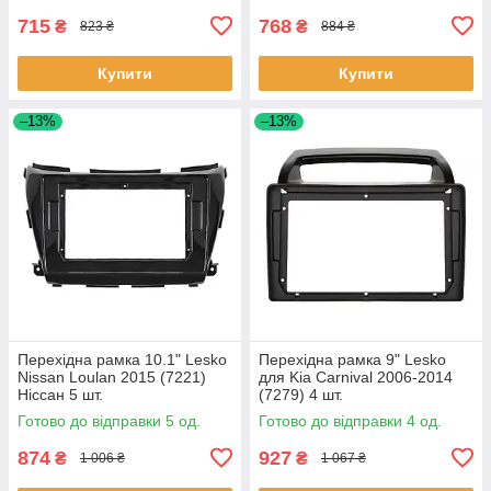
715
768
₴
₴
823 ₴
884 ₴
Купити
Купити
–13%
–13%
Перехідна рамка 10.1" Lesko
Перехідна рамка 9" Lesko
Nissan Loulan 2015 (7221)
для Kia Carnival 2006-2014
Ніссан 5 шт.
(7279) 4 шт.
Готово до відправки 5 од.
Готово до відправки 4 од.
874
927
₴
₴
1 006 ₴
1 067 ₴