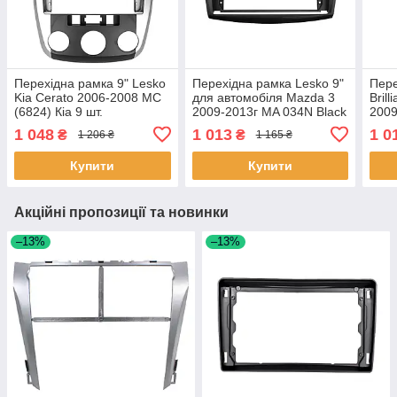
Перехідна рамка 9" Lesko
Перехідна рамка Lesko 9"
Пере
Kia Cerato 2006-2008 MC
для автомобіля Mazda 3
Bril
(6824) Кіа 9 шт.
2009-2013г MA 034N Black
2009
2 шт.
1 048
1 013
1 0
₴
₴
1 206 ₴
1 165 ₴
Купити
Купити
Акційні пропозиції та новинки
–13%
–13%