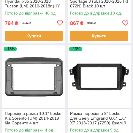
Hyundai ix35 2010-2018
Sportage 3 (SL) 2010-2016 (KI
Tucson (LM) 2010-2018г (HY
072N) Black 10 шт.
136T) Black 48 шт.
Готово до відправки 48 од.
Готово до відправки 10 од.
794
867
₴
₴
914 ₴
998 ₴
Купити
Купити
–13%
–13%
Перехідна рамка 10.1" Lesko
Рамка перехідна 9" Lesko
Kia Sorento (UM) 2014-2019
для Geely Emgrand GX7 EX7
Кіа Соренто 4 шт.
X7 2013-2017 (7259) Джелі 9
шт.
Готово до відправки 4 од.
Готово до відправки 9 од.