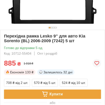
Перехідна рамка Lesko 9" для авто Kia
Sorento (BL) 2006-2009 (7242) 5 шт
Готово до відправки 5 од.
Код: 10712-55404
Опт і роздріб
885
₴
1 018 ₴
Економія
133 ₴
Залишилось
32 дні
708 ₴
від 2 шт.
570 ₴
від 5 шт.
524 ₴
від 10 шт.
Купити
або