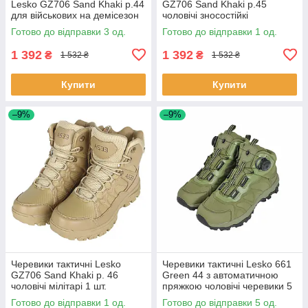
Lesko GZ706 Sand Khaki р.44
GZ706 Sand Khaki р.45
для військових на демісезон
чоловічі зносостійкі
3 шт.
демісезонні для спецслужб 1
Готово до відправки 3 од.
Готово до відправки 1 од.
шт.
1 392
1 392
₴
₴
1 532 ₴
1 532 ₴
Купити
Купити
–9%
–9%
Черевики тактичні Lesko
Черевики тактичні Lesko 661
GZ706 Sand Khaki р. 46
Green 44 з автоматичною
чоловічі мілітарі 1 шт.
пряжкою чоловічі черевики 5
шт.
Готово до відправки 1 од.
Готово до відправки 5 од.