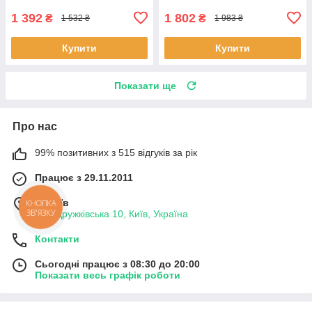
1 392
1 802
₴
₴
1 532 ₴
1 983 ₴
Купити
Купити
Показати ще
Про нас
99% позитивних з 515 відгуків за рік
Працює з 29.11.2011
м. Київ
КНОПКА
ЗВ'ЯЗКУ
вул. Дружківська 10, Київ, Україна
Контакти
Сьогодні працює з 08:30 до 20:00
Показати весь графік роботи