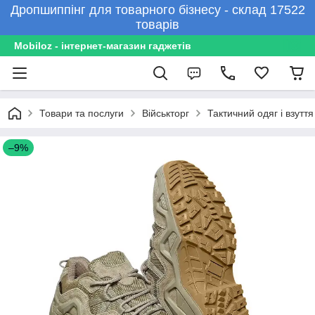
Дропшиппінг для товарного бізнесу - склад 17522
товарів
Mobiloz - інтернет-магазин гаджетів
Товари та послуги
Військторг
Тактичний одяг і взуття
–9%