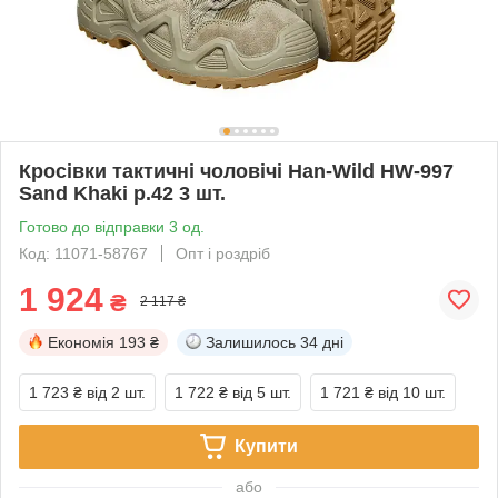
Кросівки тактичні чоловічі Han-Wild HW-997
Sand Khaki р.42 3 шт.
Готово до відправки 3 од.
Код: 11071-58767
Опт і роздріб
1 924
₴
2 117 ₴
Економія
193 ₴
Залишилось
34 дні
1 723 ₴
від 2 шт.
1 722 ₴
від 5 шт.
1 721 ₴
від 10 шт.
Купити
або