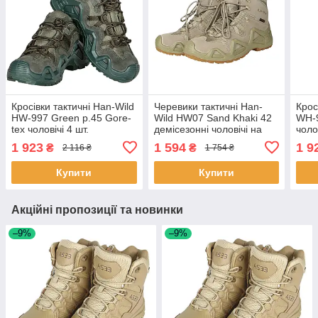
Кросівки тактичні Han-Wild
Черевики тактичні Han-
Крос
HW-997 Green р.45 Gore-
Wild HW07 Sand Khaki 42
WH-9
tex чоловічі 4 шт.
демісезонні чоловічі на
чолов
шнурівці 10 шт.
1 923
1 594
1 9
₴
₴
2 116 ₴
1 754 ₴
Купити
Купити
Акційні пропозиції та новинки
–9%
–9%