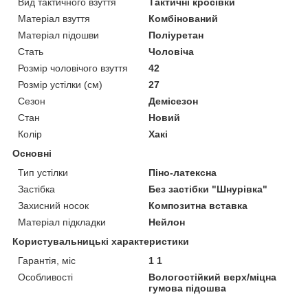
Вид тактичного взуття
Тактичні кросівки
Матеріал взуття
Комбінований
Матеріал підошви
Поліуретан
Стать
Чоловіча
Розмір чоловічого взуття
42
Розмір устілки (см)
27
Сезон
Демісезон
Стан
Новий
Колір
Хакі
Основні
Тип устілки
Піно-латексна
Застібка
Без застібки "Шнурівка"
Захисний носок
Композитна вставка
Матеріал підкладки
Нейлон
Користувальницькі характеристики
Гарантія, міс
1 1
Особливості
Вологостійкий верх/міцна
гумова підошва