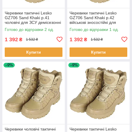
Черевики тактичні Lesko
Черевики тактичні Lesko
GZ706 Sand Khaki р.41
GZ706 Sand Khaki р.42
чоловічі для ЗСУ демісезонні
військові зносостійкі для
на шнурівці 2 шт.
спецслужб 1 шт.
Готово до відправки 2 од.
Готово до відправки 1 од.
1 392
1 392
₴
₴
1 532 ₴
1 532 ₴
Купити
Купити
–9%
–9%
Черевики чоловічі тактичні
Черевики тактичні Lesko