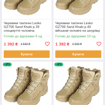
Черевики тактичні Lesko
Черевики тактичні Lesko
GZ706 Sand Khaki р.39
GZ706 Sand Khaki р.40
спецвзуття чоловіча
військові чоловічі на шнурівці
демісезонна для ЗСУ 8 шт.
taktical 10 шт.
Готово до відправки 8 од.
Готово до відправки 10 од.
1 392
1 392
₴
₴
1 532 ₴
1 532 ₴
Купити
Купити
–9%
–9%