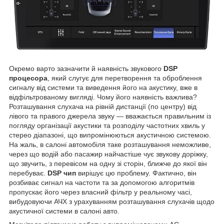
Окремо варто зазначити й наявність звукового
DSP
процесора
, який слугує для перетворення та оброблення
сигналу від системи та виведення його на акустику, вже в
відфільтрованому вигляді. Чому його наявність важлива?
Розташування слухача на рівній дистанції (по центру) від
лівого та правого джерела звуку — вважається правильним із
погляду організації акустики та розподілу частотних хвиль у
стерео діапазоні, що випромінюються акустичною системою.
На жаль, в салоні автомобіля таке розташування неможливе,
через що водій або пасажир найчастіше чує звукову доріжку,
що звучить, з перевісом на одну зі сторін, ближче до якої він
перебуває.
DSP чип
вирішує цю проблему. Фактично, він
розбиває сигнал на частоти та за допомогою алгоритмів
пропускає його через власний фільтр у реальному часі,
вибудовуючи АЧХ з урахуванням розташування слухачів щодо
акустичної системи в салоні авто.