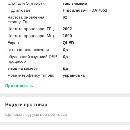
Слот для Sim карти
так, знімний
Підсилювач
Підсилювач TDA 7851l
Частота оновлення
62
екрану, Гц
Частота процесора, ГГц
2002
Частота процесора, Мгц
1600
Екран
QLED
активне охолодження
Да
вбудований звуковий DSP-
Да
процесор
вихід на камеру
Да
мова інтерфейсу типово
українська
Приховати
Відгуки про товар
Ще немає відгуків про цей товар