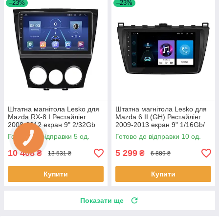
–23%
–23%
Штатна магнітола Lesko для
Штатна магнітола Lesko для
Mazda RX-8 I Рестайлінг
Mazda 6 II (GH) Рестайлінг
2008-2012 екран 9" 2/32Gb
2009-2013 екран 9" 1/16Gb/
4G Wi-Fi GPS Top 5 шт.
Wi-Fi Optima GPS Androi 10
Готово до відправки 5 од.
Готово до відправки 10 од.
шт.
10 408
5 299
₴
₴
13 531 ₴
6 889 ₴
Купити
Купити
Показати ще