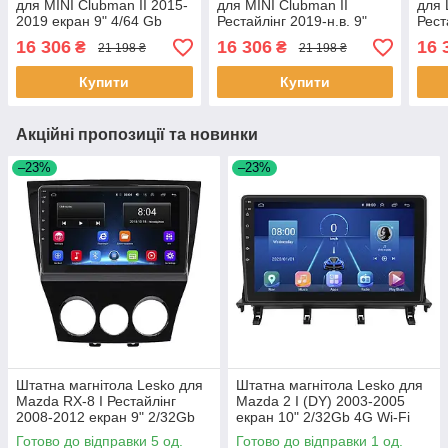
для MINI Clubman II 2015-
для MINI Clubman II
для 
2019 екран 9" 4/64 Gb
Рестайлінг 2019-н.в. 9"
Рест
CarPlay 4G Wi-Fi GPS
4/64Gb CarPlay 4G Wi-Fi
екра
16 306
16 306
16 
₴
₴
21 198 ₴
21 198 ₴
Prime 1 шт.
GPS Prime 1 шт.
4G W
Купити
Купити
Акційні пропозиції та новинки
–23%
–23%
Штатна магнітола Lesko для
Штатна магнітола Lesko для
Mazda RX-8 I Рестайлінг
Mazda 2 I (DY) 2003-2005
2008-2012 екран 9" 2/32Gb
екран 10" 2/32Gb 4G Wi-Fi
Wi-Fi GPS Base 5 шт.
GPS Top 1 шт.
Готово до відправки 5 од.
Готово до відправки 1 од.