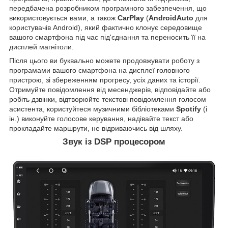
передбачена розробником програмного забезпечення, що
використовується вами, а також
CarPlay
(
AndroidAuto
для
користувачів Android), який фактично клонує середовище
вашого смартфона під час під'єднання та переносить її на
дисплей магнітоли.
Після цього ви буквально можете продовжувати роботу з
програмами вашого смартфона на дисплеї головного
пристрою, зі збереженням прогресу, усіх даних та історії.
Отримуйте повідомлення від месенджерів, відповідайте або
робіть дзвінки, відтворюйте текстові повідомлення голосом
асистента, користуйтеся музичними бібліотеками
Spotify
(і
ін.) виконуйте голосове керування, надівайте текст або
прокладайте маршрути, не відриваючись від шляху.
Звук із DSP процесором