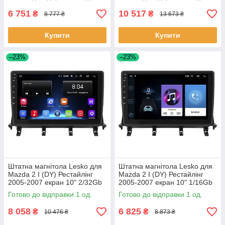
6 751
10 517
₴
₴
8 777 ₴
13 673 ₴
Купити
Купити
–23%
–23%
Штатна магнітола Lesko для
Штатна магнітола Lesko для
Mazda 2 I (DY) Рестайлінг
Mazda 2 I (DY) Рестайлінг
2005-2007 екран 10" 2/32Gb
2005-2007 екран 10" 1/16Gb
Wi-Fi GPS Base 1 шт.
Wi-Fi GPS Base 1 шт.
Готово до відправки 1 од.
Готово до відправки 1 од.
8 058
6 825
₴
₴
10 476 ₴
8 873 ₴