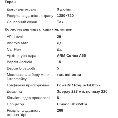
Екран
Діагональ екрану
9 дюйм
Роздільна здатність екрану
1280×720
Сенсорний екран
Так
Користувальницькі характеристики
API Level
29
Android авто
Да
Car Play
Да
Архітектура ядра
ARM Cortex A55
Версія Android
15
Версія Bluetooth
5
Можливість вибору мови
так, всі мови
інтерфейсу
Графічний прискорювач
PowerVR Rogue GE8322
Довжина
Зверху 227 мм, по низу 220
Кількість ядер процесора
8
Процесор
Unisoc UIS8581a
Роздільна здатність
268
екрана, dpi