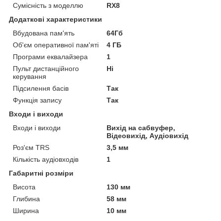
Сумісність з моделлю
RX8
Додаткові характеристики
Вбудована пам'ять
64Гб
Об'єм оперативної пам'яті
4 ГБ
Програми еквалайзера
1
Пульт дистанційного
Ні
керування
Підсилення басів
Так
Функція запису
Так
Входи і виходи
Входи і виходи
Вихід на сабвуфер,
Відеовихід, Аудіовихід
Роз'єм TRS
3,5 мм
Кількість аудіовходів
1
Габаритні розміри
Висота
130 мм
Глибина
58 мм
Ширина
10 мм