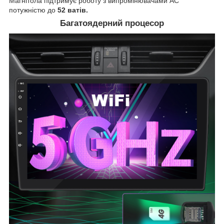
Магнітола підтримує роботу з випромінювачами АС
потужністю до
52 ватів.
Багатоядерний процесор