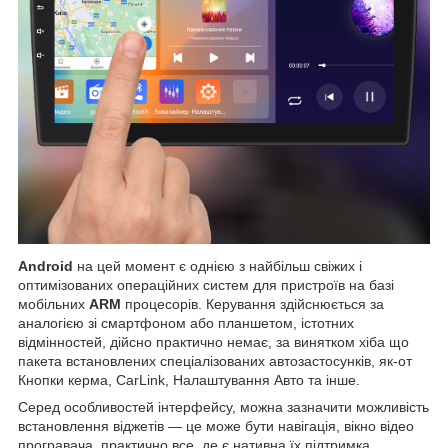
Android
на цей момент є однією з найбільш свіжих і
оптимізованих операційних систем для пристроїв на базі
мобільних
ARM
процесорів. Керування здійснюється за
аналогією зі смартфоном або планшетом, істотних
відмінностей, дійсно практично немає, за винятком хіба що
пакета встановлених спеціалізованих автозастосунків, як-от
Кнопки керма, CarLink, Налаштування Авто та інше.
Серед особливостей інтерфейсу, можна зазначити можливість
встановлення віджетів — це може бути навігація, вікно відео
програвача, практично все, де є нативна їх підтримка,