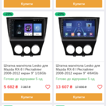
Купити
Купити
–23%
–23%
Штатна магнітола Lesko для
Штатна магнітола Lesko для
Mazda RX-8 I Рестайлінг
Mazda RX-8 I Рестайлінг
2008-2012 екран 9" 1/16Gb
2008-2012 екран 9" 4/64Gb
Wi-Fi GPS Base 5 шт.
4G Wi-Fi GPS Top 5 шт.
Готово до відправки 5 од.
Готово до відправки 5 од.
5 682
13 607
₴
₴
7 387 ₴
17 690 ₴
Купити
Купити