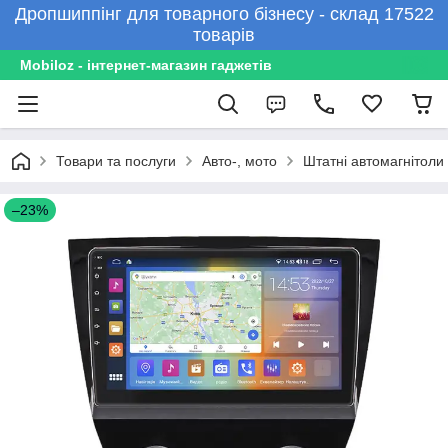
Дропшиппінг для товарного бізнесу - склад 17522
товарів
Mobiloz - інтернет-магазин гаджетів
Товари та послуги
Авто-, мото
Штатні автомагнітоли
–23%