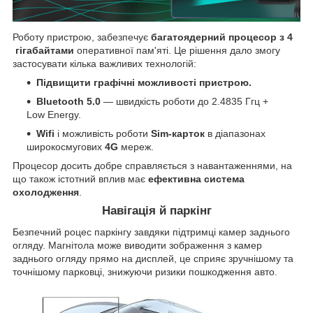
Роботу пристрою, забезпечує
багатоядерний процесор
з
4
гігабайтами
оперативної пам'яті. Це рішення дало змогу
застосувати кілька важливих технологій:
Підвищити графічні можливості пристрою.
Bluetooth 5.0
— швидкість роботи до 2.4835 Ггц +
Low Energy.
Wifi
і можливість роботи
Sim-карток
в діапазонах
широкосмугових
4G
мереж.
Процесор досить добре справляється з навантаженнями, на
що також істотний вплив має
ефективна система
охолодження
.
Навігація й паркінг
Безпечний роцес паркінгу завдяки підтримці камер заднього
огляду. Магнітола може виводити зображення з камер
заднього огляду прямо на дисплей, це сприяє зручнішому та
точнішому парковці, знижуючи ризики пошкодження авто.