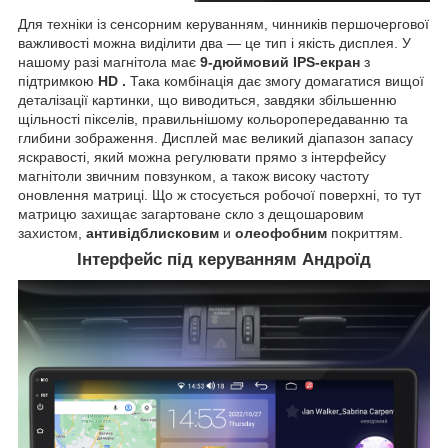
Для техніки із сенсорним керуванням, чинників першочергової
важливості можна виділити два — це тип і якість дисплея. У
нашому разі магнітола має
9-дюймовий IPS-екран
з
підтримкою
HD
.
Така комбінація дає змогу домагатися вищої
деталізації картинки, що виводиться, завдяки збільшенню
щільності пікселів, правильнішому кольоропередаванню та
глибини зображення. Дисплей має великий діапазон запасу
яскравості, який можна регулювати прямо з інтерфейсу
магнітоли звичним повзунком, а також високу частоту
оновлення матриці. Що ж стосується робочої поверхні, то тут
матрицю захищає загартоване скло з дещошаровим
захистом,
антивідблисковим
и
олеофобним
покриттям.
Інтерфейс під керуванням Андроїд