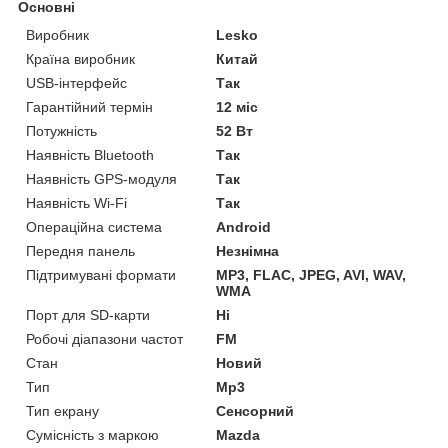
Основні
Виробник
Lesko
Країна виробник
Китай
USB-інтерфейс
Так
Гарантійний термін
12 міс
Потужність
52 Вт
Наявність Bluetooth
Так
Наявність GPS-модуля
Так
Наявність Wi-Fi
Так
Операційна система
Android
Передня панель
Незнімна
Підтримувані формати
MP3, FLAC, JPEG, AVI, WAV,
WMA
Порт для SD-карти
Ні
Робочі діапазони частот
FM
Стан
Новий
Тип
Mp3
Тип екрану
Сенсорний
Сумісність з маркою
Mazda