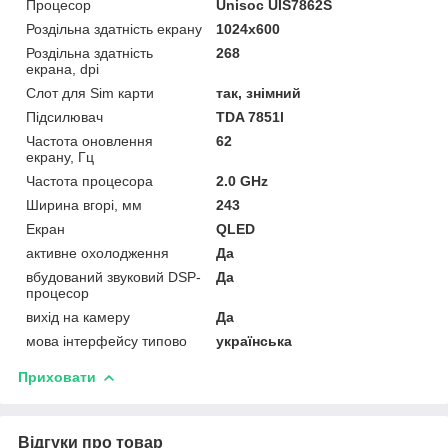
Процесор
Unisoc UIS7862S
Роздільна здатність екрану
1024х600
Роздільна здатність
268
екрана, dpi
Слот для Sim карти
так, знімний
Підсилювач
TDA 7851l
Частота оновлення
62
екрану, Гц
Частота процесора
2.0 GHz
Ширина вгорі, мм
243
Екран
QLED
активне охолодження
Да
вбудований звуковий DSP-
Да
процесор
вихід на камеру
Да
мова інтерфейсу типово
українська
Приховати
Відгуки про товар