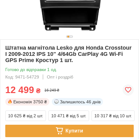
Штатна магнітола Lesko для Honda Crosstour
I 2009-2012 IPS 10" 4/64Gb CarPlay 4G Wi-Fi
GPS Prime Кростур 1 шт.
Готово до відправки 1 од.
Код: 9471-54729
Опт і роздріб
12 499
₴
16 249 ₴
Економія
3750 ₴
Залишилось
46 днів
10 625 ₴
від 2 шт.
10 471 ₴
від 5 шт.
10 317 ₴
від 10 шт.
Купити