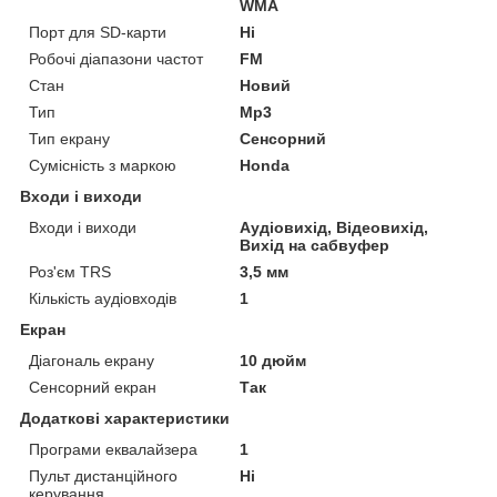
WMA
Порт для SD-карти
Ні
Робочі діапазони частот
FM
Стан
Новий
Тип
Mp3
Тип екрану
Сенсорний
Сумісність з маркою
Honda
Входи і виходи
Входи і виходи
Аудіовихід, Відеовихід,
Вихід на сабвуфер
Роз'єм TRS
3,5 мм
Кількість аудіовходів
1
Екран
Діагональ екрану
10 дюйм
Сенсорний екран
Так
Додаткові характеристики
Програми еквалайзера
1
Пульт дистанційного
Ні
керування