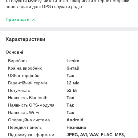
та слухати музику, читати текст і відкривати інтернет-сторінки,
переглядати дані GPS і слухати радіо.
Приховати
Характеристики
Основні
Виробник
Lesko
Країна виробник
Китай
USB-інтерфейс
Так
Гарантійний термін
12 міс
Потужність
52 Вт
Наявність Bluetooth
Так
Наявність GPS-модуля
Так
Наявність Wi-Fi
Так
Операційна система
Android
Передня панель
Незнімна
Підтримувані формати
JPEG, AVI, WAV, FLAC, MP3,