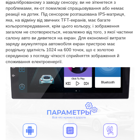
відкаліброваному з заводу сенсору, ви не зіткнетеся з
проблемами, як-от помилкові спрацьовування або немає
реакції на дотик. Під сенсором розташована IPS-матриця,
яка, на відміну від звичних TFT-екранів, має багате
кольоропередавання, крім цього кольору, і зображення
загалом не спотворюється, незалежно від того, з якої частини
салону авто ви дивитеся на екран. Для економної витрати
заряду акумулятора автомобіля екран пристрою має
роздільну здатність 1024 на 600 точок, що є золотою
серединою з погляду чіткості сприйняття зображення й
споживання електроенергії.