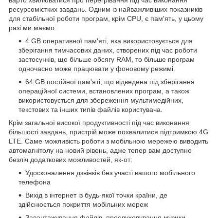
варто хвилюватися про перегрівання під час виконання
ресурсомістких завдань. Одним із найважливіших показників
для стабільної роботи програм, крім CPU, є пам'ять, у цьому
разі ми маємо:
4 GB оперативної пам'яті, яка використовується для
зберігання тимчасових даних, створених під час роботи
застосунків, що більше обсягу RAM, то більше програм
одночасно може працювати у фоновому режимі.
64 GB постійної пам'яті, що відведена під зберігання
операційної системи, встановлених програм, а також
використовується для збереження мультимедійних,
текстових та інших типів файлів користувача.
Крім загальної високої продуктивності під час виконання
більшості завдань, пристрій може похвалитися підтримкою 4G
LTE. Саме можливість роботи з мобільною мережею виводить
автомагнітолу на новий рівень, адже тепер вам доступно
безліч додаткових можливостей, як-от:
Удосконалення дзвінків без участі вашого мобільного
телефона
Вихід в інтернет із будь-якої точки країни, де
здійснюється покриття мобільних мереж
Завантажування файлів, прослуховування музики,