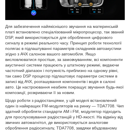
Для забезпечення найякіснішого звучання на материнській
платі встановлено спеціалізований мікропроцесор, так званий
DSP, який використовується для оброблення цифрового
сигналу в режимі реального часу. Принцип роботи технології
полягає в підлаштуванні параметрів складників автоакустики
згідно з АЧХ салоном вашого автомобіля. Якщо
висловлюватися простіше, за замовчуванням, всі компоненти
акустичної системи працюють у штатному режимі, видаючи
частотний діапазон і потужність приблизно на одному рівні,
так само DSP процесор підлаштовує параметри системи в
записі від АЧХ, розташування компонентів і водія в салоні
авто. Це настроювання неабияк покращує звучання будь-якої
композиції, розкриваючи її за новим.
Щодо роботи з радіостанціями, у цій моделі встановлений
один із найкращих FM-модуляторів на ринку — TDA7708. Чип
здатний обробляти стандарти AM і FM, модулятор підходить
для прослуховування радіостанцій у HD-якості. На відміну від
звичних автомагнітол, де використовується аналогове
оброблення радіосигналу, TDA7708, завдяки вбудованому