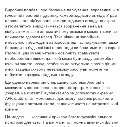
Виробник подбав і про безпечне паркування, впровадивши в
головний пристрій підтримку камери заднього огляду. У разі
правильного під'єднання камери заднього огляду на екран
автомагнітоли виводитиметься зображення з неї, це
відбуватиметься в автоматичному режимі в момент, коли ви
починаєте здавати назад. Таке рішення запобіжить
ймовірності пошкодити автомобіль під час паркування, адже
бордюри та будь-які інші перешкоди ви бачитимете на екрані.
Разом із цим зменшується ймовірність травмувати
необережного пішохода, який може бути ззаду автомобіля,
коли ви здаєте назад, особливо це актуально в разі з дітьми,
яких, завдяки їхньому невеликому зросту ви можете не
побачити в дзеркалі заднього огляду.
Ще однією перевагою операційної системи Android є
можливість встановлення сторонніх програм із зовнішніх
джерел, на кшталт PlayMarket або за допомогою окремих
APK-файлів. Ця можливість дає змогу неабияк розширити
функціонал автомагнітоли, водночас часто не витративши ні
копійки.
Ця модель — класичний приклад багатофункціонального
пристрою для авто. На цій магнітолі можна дивитися фільми