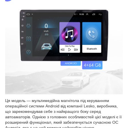
Ця модель — мультимедійна магнітола під керуванням
операційної системи Android від компанії Lesko, виробника,
що зарекомендував себе з найкращого боку серед
автоаматорів. Однією з головних особливостей цієї моделі є її
розширений функціонал, який забезпечується сучасною ОС
Андроїд, яка є на цей момент найстабільнішою,