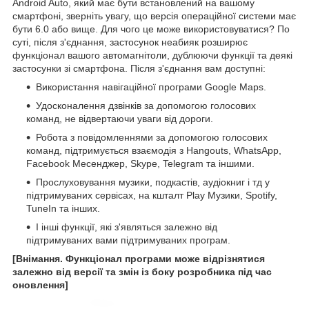
Android Auto, який має бути встановлений на вашому
смартфоні, зверніть увагу, що версія операційної системи має
бути 6.0 або вище. Для чого це може використовуватися? По
суті, після з'єднання, застосунок неабияк розширює
функціонал вашого автомагнітоли, дублюючи функції та деякі
застосунки зі смартфона. Після з'єднання вам доступні:
Використання навігаційної програми Google Maps.
Удосконалення дзвінків за допомогою голосових
команд, не відвертаючи уваги від дороги.
Робота з повідомленнями за допомогою голосових
команд, підтримується взаємодія з Hangouts, WhatsApp,
Facebook Месенджер, Skype, Telegram та іншими.
Прослуховування музики, подкастів, аудіокниг і тд у
підтримуваних сервісах, на кшталт Play Музики, Spotify,
TuneIn та інших.
І інші функції, які з'являться залежно від
підтримуваних вами підтримуваних програм.
[Внімання. Функціонал програми може відрізнятися
залежно від версії та змін із боку розробника під час
оновлення]