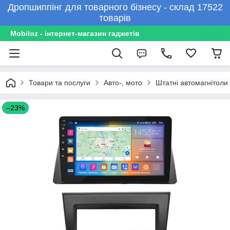
Дропшиппінг для товарного бізнесу - склад 17522
товарів
Mobiloz - інтернет-магазин гаджетів
Товари та послуги
Авто-, мото
Штатні автомагнітоли
–23%