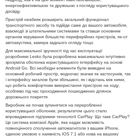
енергоефективнішою та дружньою з погляду користувацького
досвіду.
Пристрій неабияк розширить загальний функціонал
транспортного засобу та підійде саме до вашого автомобіля,
взаємодії зі штатильними системами та ставши основним
органом керування більшістю периферійних пристроїв, як-от
автоакустика, камера заднього огляду тощо.
Для максимальної зручності під час експлуатації
розробники Lesko була розроблена максимально інтуїтивно
зрозуміла оболонка користувацького інтерфейсу на основі
Android Go. Всі необхідні елементи були виведені на
основний робочий простір, водночас значки як застосунків, так
і інтерфейсу загалом були збільшені, як і відстань між ними,
що робить комфортним використання пристрою на ходу,
особливо під час проходження пошкоджених ділянок
дорожнього покриття.
Виробник не почав зупинятися на переробленні
користувацької оболонки, результатом цього стало
впровадження підтримки технології CarPlay. Що таке CarPlay?
Це система компанії Apple, яка надає можливість
повноцінного сполучення автомагнітоли з вашим iPhone,
єдиною умовою є наявність IOS 7.1 або нова на вашому