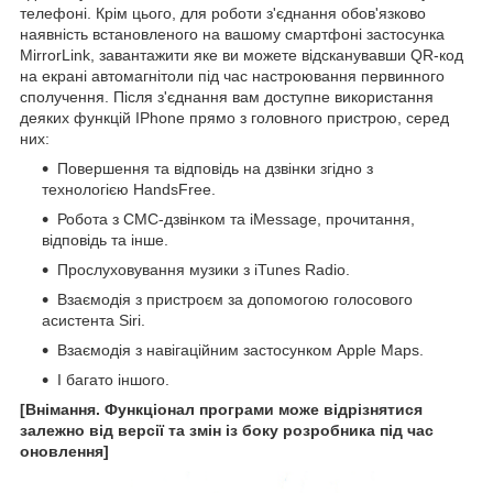
телефоні. Крім цього, для роботи з'єднання обов'язково
наявність встановленого на вашому смартфоні застосунка
MirrorLink, завантажити яке ви можете відсканувавши QR-код
на екрані автомагнітоли під час настроювання первинного
сполучення. Після з'єднання вам доступне використання
деяких функцій IPhone прямо з головного пристрою, серед
них:
Повершення та відповідь на дзвінки згідно з
технологією HandsFree.
Робота з СМС-дзвінком та iMessage, прочитання,
відповідь та інше.
Прослуховування музики з iTunes Radio.
Взаємодія з пристроєм за допомогою голосового
асистента Siri.
Взаємодія з навігаційним застосунком Apple Maps.
І багато іншого.
[Внімання. Функціонал програми може відрізнятися
залежно від версії та змін із боку розробника під час
оновлення]