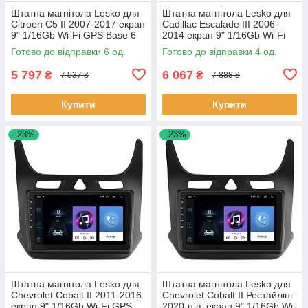
Штатна магнітола Lesko для
Штатна магнітола Lesko для
Citroen C5 II 2007-2017 екран
Cadillac Escalade III 2006-
9" 1/16Gb Wi-Fi GPS Base 6
2014 екран 9" 1/16Gb Wi-Fi
шт.
GPS Base Каміллак 4 шт.
Готово до відправки 6 од.
Готово до відправки 4 од.
5 797
6 067
₴
₴
7 537 ₴
7 888 ₴
Купити
Купити
–23%
–23%
Штатна магнітола Lesko для
Штатна магнітола Lesko для
Chevrolet Cobalt II 2011-2016
Chevrolet Cobalt II Рестайлінг
екран 9" 1/16Gb Wi-Fi GPS
2020-н.в. екран 9" 1/16Gb Wi-