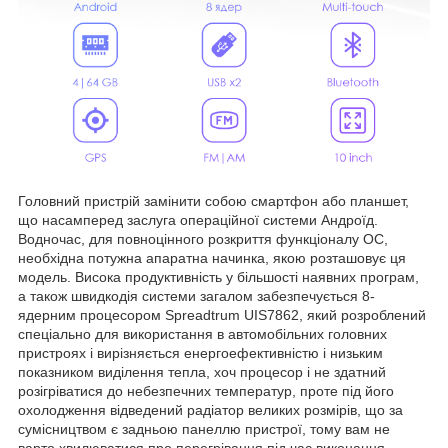
Головний пристрій замінити собою смартфон або планшет,
що насамперед заслуга операційної системи Андроїд.
Водночас, для повноцінного розкриття функціоналу ОС,
необхідна потужна апаратна начинка, якою розташовує ця
модель. Висока продуктивність у більшості наявних програм,
а також швидкодія системи загалом забезпечується 8-
ядерним процесором Spreadtrum UIS7862, який розроблений
спеціально для використання в автомобільних головних
пристроях і вирізняється енергоефективністю і низьким
показником виділення тепла, хоч процесор і не здатний
розігріватися до небезпечних температур, проте під його
охолодження відведений радіатор великих розмірів, що за
сумісництвом є задньою панеллю пристрої, тому вам не