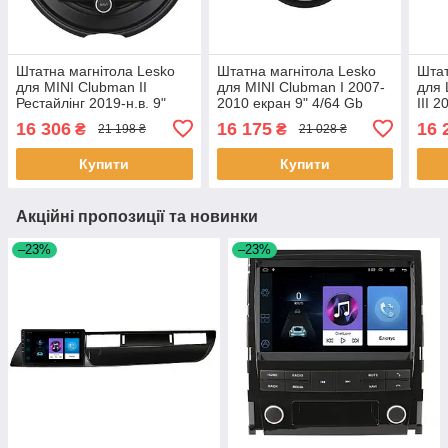
Штатна магнітола Lesko
Штатна магнітола Lesko
Штат
для MINI Clubman II
для MINI Clubman I 2007-
для 
Рестайлінг 2019-н.в. 9"
2010 екран 9" 4/64 Gb
III 
4/64Gb CarPlay 4G Wi-Fi
CarPlay 4G Wi-Fi GPS
4/64
16 306
16 175
16 
₴
₴
21 198 ₴
21 028 ₴
GPS Prime 1 шт.
Prime 1 шт.
3шт
Купити
Купити
Акційні пропозиції та новинки
–23%
–23%