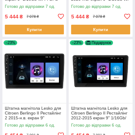
Base Шевроле Кобальт 7 шт.
Fi GPS Base 7 шт.
Готово до відправки 7 од.
Готово до відправки 7 од.
5 444
5 444
₴
₴
7 078 ₴
7 078 ₴
Купити
Купити
–23%
–23%
Подарунок
Штатна магнітола Lesko для
Штатна магнітола Lesko для
Citroen Berlingo II Рестайлінг
Citroen Berlingo II Рестайлінг
2 2015-н.в. екран 9"
2012-2015 екран 9" 1/16Gb/
1/16Gb/Wi-Fi GPS Optima 6шт
Wi-Fi GPS Optima 6шт
Готово до відправки 6 од.
Готово до відправки 6 од.