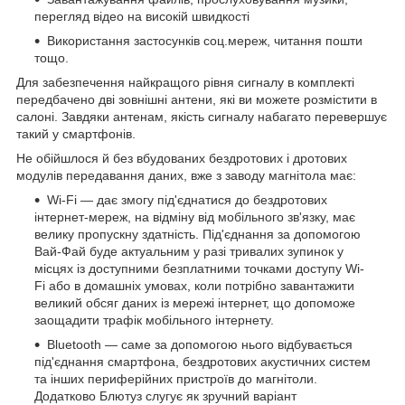
перегляд відео на високій швидкості
Використання застосунків соц.мереж, читання пошти
тощо.
Для забезпечення найкращого рівня сигналу в комплекті
передбачено дві зовнішні антени, які ви можете розмістити в
салоні. Завдяки антенам, якість сигналу набагато перевершує
такий у смартфонів.
Не обійшлося й без вбудованих бездротових і дротових
модулів передавання даних, вже з заводу магнітола має:
Wi-Fi — дає змогу під'єднатися до бездротових
інтернет-мереж, на відміну від мобільного зв'язку, має
велику пропускну здатність. Під'єднання за допомогою
Вай-Фай буде актуальним у разі тривалих зупинок у
місцях із доступними безплатними точками доступу Wi-
Fi або в домашніх умовах, коли потрібно завантажити
великий обсяг даних із мережі інтернет, що допоможе
заощадити трафік мобільного інтернету.
Bluetooth — саме за допомогою нього відбувається
під'єднання смартфона, бездротових акустичних систем
та інших периферійних пристроїв до магнітоли.
Додатково Блютуз слугує як зручний варіант