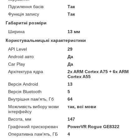
Підсилення басів
Так
Функція запису
Так
Габаритні розміри
Ширина
13 мм
Користувальницькі характеристики
API Level
29
Android авто
Да
Car Play
Да
Архітектура ядра
2x ARM Cortex A75 + 6x ARM
Cortex A55
Версія Android
13
Версія Bluetooth
5
Внутрішня пам'ять, Гб
64
Можливість вибору мови
так, всі мови
інтерфейсу
Висота, мм
147
Графічний прискорювач
PowerVR Rogue GE8322
Оперативна пам'ять, ГБ
4