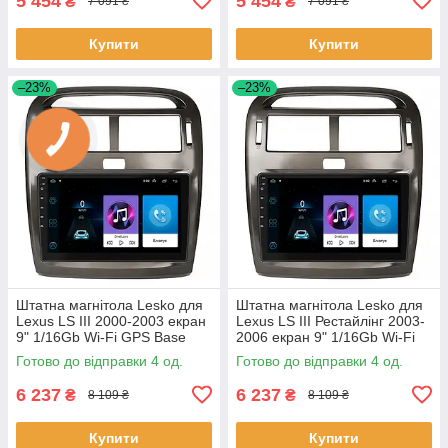
5 454
5 454
₴
₴
7 091 ₴
7 091 ₴
Купити
Купити
–23%
–23%
Штатна магнітола Lesko для
Штатна магнітола Lesko для
Lexus LS III 2000-2003 екран
Lexus LS III Рестайлінг 2003-
9" 1/16Gb Wi-Fi GPS Base
2006 екран 9" 1/16Gb Wi-Fi
Лексус 4 шт.
GPS Base 4 шт.
Готово до відправки 4 од.
Готово до відправки 4 од.
6 237
6 237
₴
₴
8 109 ₴
8 109 ₴
Купити
Купити