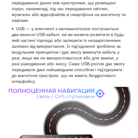
передавання даних між пристроями, що розміщені
поруч, наприклад, під час передавання світлин,
музичних або відеофайлів зі смартфона на магнітолу та
навпаки.
USB — у комплекті з автомагнітолою постачається
два виносні USB-кабелі, які ви можете розмітити в будь-
якій частині торпедо або залишити їх незакріпленими,
залежно від використання. Їх під'єднання зроблене за
модульним принципом і дає змогу вимкнути кабель у
разі, якщо він не використовується або для заміни, у
разі ушкодження або зносу. Саме USB-роз'єм дає змогу
передавати дані найшвидшим способом і під'єднувати
до магнітоли пристрою, що не мають бездротового
інтерфейсу.