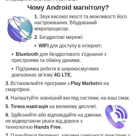
Чому Android магнітолу?
1
. Звук високої якості та можливості його
настроювання. Вбудований
мікропроцесор.
2
. Бездротові мережі:
WIFI
для доступу в інтернет;
Bluetooth
для бездротового з'єднання з
пристроями та обміну даними;
Підтримка роботи в широкосмугових
діапазонах зв'язку
4G LTE.
3
.
Встановлюйте програми з
Play Market
як на
смартфоні.
4
.
Налаштуйте зовнішній вигляд системи, на ваш смак.
5
.
Точна навігація
на великому дисплеї
.
6
.
Здійснюйте або відповідайте на дзвінки,
не відвертаючи уваги від дороги з
технологією
Hands Free
.
7
. Паркуйтеся безпечно, завдяки сумісності пристрою з