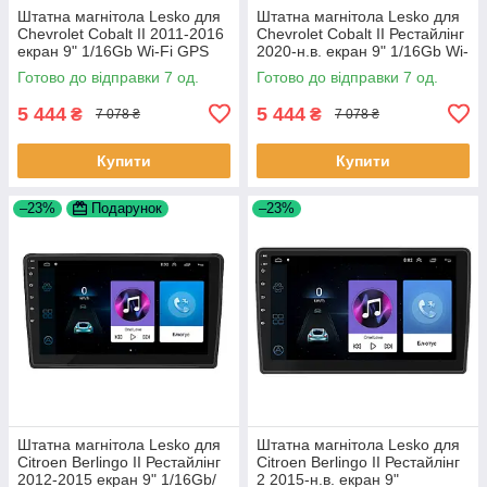
Штатна магнітола Lesko для
Штатна магнітола Lesko для
Chevrolet Cobalt II 2011-2016
Chevrolet Cobalt II Рестайлінг
екран 9" 1/16Gb Wi-Fi GPS
2020-н.в. екран 9" 1/16Gb Wi-
Base Шевроле Кобальт 7 шт.
Fi GPS Base 7 шт.
Готово до відправки 7 од.
Готово до відправки 7 од.
5 444
5 444
₴
₴
7 078 ₴
7 078 ₴
Купити
Купити
–23%
Подарунок
–23%
Штатна магнітола Lesko для
Штатна магнітола Lesko для
Citroen Berlingo II Рестайлінг
Citroen Berlingo II Рестайлінг
2012-2015 екран 9" 1/16Gb/
2 2015-н.в. екран 9"