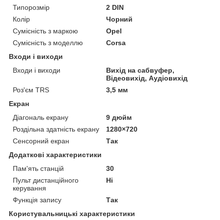
Типорозмір
2 DIN
Колір
Чорний
Сумісність з маркою
Opel
Сумісність з моделлю
Corsa
Входи і виходи
Входи і виходи
Вихід на сабвуфер,
Відеовихід, Аудіовихід
Роз'єм TRS
3,5 мм
Екран
Діагональ екрану
9 дюйм
Роздільна здатність екрану
1280×720
Сенсорний екран
Так
Додаткові характеристики
Пам'ять станцій
30
Пульт дистанційного
Ні
керування
Функція запису
Так
Користувальницькі характеристики