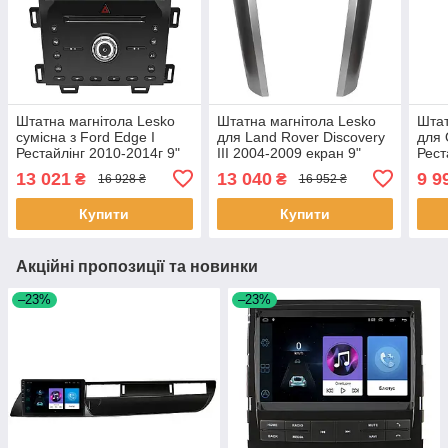
Штатна магнітола Lesko
Штатна магнітола Lesko
Штат
сумісна з Ford Edge I
для Land Rover Discovery
для 
Рестайлінг 2010-2014г 9"
III 2004-2009 екран 9"
Рест
2/32Gb 4G Wi-Fi GPS Top
2/32Gb 4G Wi-Fi GPS Top
4/32
13 021
13 040
9 9
₴
₴
16 928 ₴
16 952 ₴
2шт
3шт
Опел
Купити
Купити
Акційні пропозиції та новинки
–23%
–23%