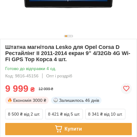
Штатна магнітола Lesko для Opel Corsa D
Рестайлінг II 2011-2014 екран 9" 4/32Gb 4G Wi-
Fi GPS Top Корса 4 шт.
Готово до відправки 4 од.
Код: 9816-45156
Опт і роздріб
9 999
₴
12 999 ₴
Економія
3000 ₴
Залишилось
46 днів
8 500 ₴
від 2 шт.
8 421 ₴
від 5 шт.
8 341 ₴
від 10 шт.
Купити