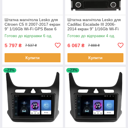
Штатна магнітола Lesko для
Штатна магнітола Lesko для
Citroen C5 II 2007-2017 екран
Cadillac Escalade III 2006-
9" 1/16Gb Wi-Fi GPS Base 6
2014 екран 9" 1/16Gb Wi-Fi
шт.
GPS Base Каміллак 4 шт.
Готово до відправки 6 од.
Готово до відправки 4 од.
5 797
6 067
₴
₴
7 537 ₴
7 888 ₴
Купити
Купити
–23%
–23%