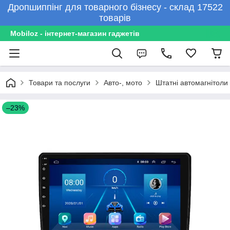
Дропшиппінг для товарного бізнесу - склад 17522
товарів
Mobiloz - інтернет-магазин гаджетів
Товари та послуги
Авто-, мото
Штатні автомагнітоли
–23%