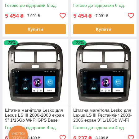
Wi-Fi GPS Optima 6шт
1/16Gb/Wi-Fi GPS Optima 6шт
Готово до відправки 6 од.
Готово до відправки 6 од.
5 454
5 454
₴
₴
7 091 ₴
7 091 ₴
Купити
Купити
–23%
–23%
Штатна магнітола Lesko для
Штатна магнітола Lesko для
Lexus LS III 2000-2003 екран
Lexus LS III Рестайлінг 2003-
9" 1/16Gb Wi-Fi GPS Base
2006 екран 9" 1/16Gb Wi-Fi
Лексус 4 шт.
GPS Base 4 шт.
Готово до відправки 4 од.
Готово до відправки 4 од.
КНОПКА
6 237
6 237
₴
₴
ЗВ'ЯЗКУ
8 109 ₴
8 109 ₴