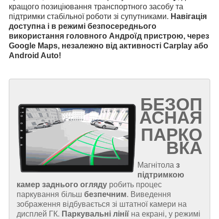
кращого позиціювання транспортного засобу та
підтримки стабільної роботи зі супутниками.
Навігація
доступна і в режимі безпосереднього
використання головного Андроїд пристрою, через
Google Maps, незалежно від активності Carplay або
Android Auto!
БЕЗОП
АСНАЯ
ПАРКО
ВКА
Магнітола
з
підтримкою
камер заднього огляду
робить процес
паркування більш
безпечним
. Виведення
зображення відбувається зі штатної камери на
дисплей ГК.
Паркувальні лінії
на екрані, у режимі