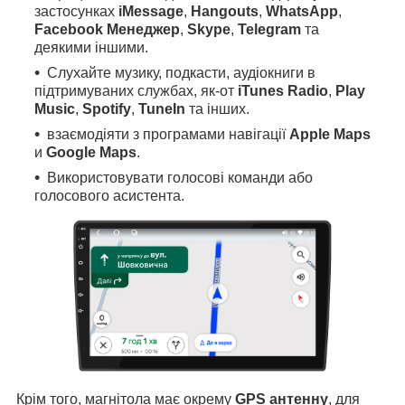
застосунках
iMessage
,
Hangouts
,
WhatsApp
,
Facebook Менеджер
,
Skype
,
Telegram
та
деякими іншими.
Слухайте музику, подкасти, аудіокниги в
підтримуваних службах, як-от
iTunes Radio
,
Play
Music
,
Spotify
,
TuneIn
та інших.
взаємодіяти з програмами навігації
Apple Maps
и
Google Maps
.
Використовувати голосові команди або
голосового асистента.
Крім того, магнітола має окрему
GPS антенну
, для