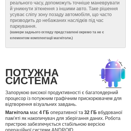
реального часу, допоможуть точніше маневрувати
й уникнути зіткнення з іншими авто. Таке рішення
усуває сліпу зону позаду автомобіля, що часто
призводить до небажаних наслідків під час
паркування.
(
камери заднього огляду представлені окремо та не є
елементом комплектації магнітоли.
)
ПОТУЖНА
СИСТЕМА
Запорукою високої продуктивності є багатоядерний
процесор із потужним графічним прискорювачем для
відтворення візуальних завдань.
Магнітола
має
4 ГБ
оперативної та
32 ГБ
вбудованої
пам'яті як накопичувач для зберігання даних. Робота
пристрою забезпечується стабільною версією
операційної системи ANDROID.