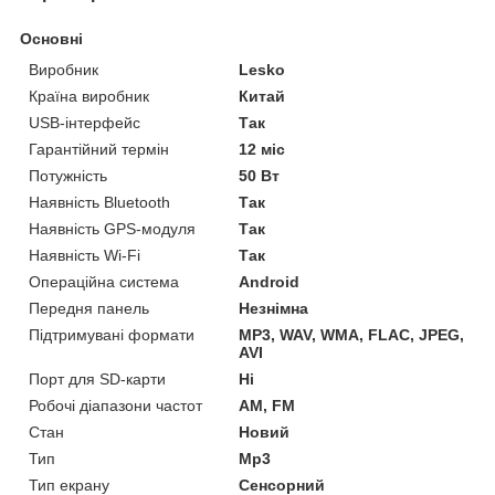
Основні
Виробник
Lesko
Країна виробник
Китай
USB-інтерфейс
Так
Гарантійний термін
12 міс
Потужність
50 Вт
Наявність Bluetooth
Так
Наявність GPS-модуля
Так
Наявність Wi-Fi
Так
Операційна система
Android
Передня панель
Незнімна
Підтримувані формати
MP3, WAV, WMA, FLAC, JPEG,
AVI
Порт для SD-карти
Ні
Робочі діапазони частот
AM, FM
Стан
Новий
Тип
Mp3
Тип екрану
Сенсорний