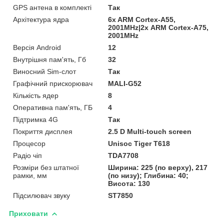
GPS антена в комплекті
Так
Архітектура ядра
6x ARM Cortex-A55,
2001MHz|2х ARM Cortex-A75,
2001MHz
Версія Android
12
Внутрішня пам'ять, Гб
32
Виносний Sim-слот
Так
Графічний прискорювач
MALI-G52
Кількість ядер
8
Оперативна пам'ять, ГБ
4
Підтримка 4G
Так
Покриття дисплея
2.5 D Multi-touch screen
Процесор
Unisoc Tiger T618
Радіо чіп
TDA7708
Розміри без штатної
Ширина: 225 (по верху), 217
рамки, мм
(по низу); Глибина: 40;
Висота: 130
Підсилювач звуку
ST7850
Приховати