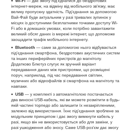
Wi-Fi
— дає змогу під'єднатися до бездротових
інтернет-мереж, на відміну від мобільного зв'язку, має
велику пропускну здатність. Під'єднання за допомогою
Вай-Фай буде актуальним у разі тривалих зупинок у
місцях із доступними безплатними точками доступу Wi-
Fi або в домашніх умовах, коли потрібно завантажити
великий обсяг даних із мережі інтернет, що допоможе
заощадити трафік мобільного інтернету.
Bluetooth
— саме за допомогою нього відбувається
під'єднання смартфона, бездротових акустичних систем
та інших периферійних пристроїв до магнітолу.
Додатково Блютуз слугує як зручний варіант
передавання даних між пристроями, що розміщені
поруч, наприклад, під час передавання світлин,
музичних або відеофайлів зі смартфона на магнітолу та
навпаки.
USB
— у комплекті з автомагнітолою постачається
два виносні USB-кабель, які ви можете розмітити в будь-
якій частині торпедо або залишити їх незакріпленими,
залежно від використання. Їхнє під'єднання зроблене за
модульним принципом і дає змогу вимкнути кабель у
разі, якщо він не використовується або для заміни, у
разі ушкодження або зносу. Саме USB-роз'єм дає змогу