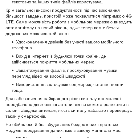
текстових та інших типів файлів користувача.
Крім загальної високої продуктивності під час виконання
більшості завдань, пристрій може похвалитися підтримкою
4G
LTE
. Саме можливість роботи з мобільною мережею виводить
автомагнітолу на новий рівень, адже тепер вам є безліч
додаткових можливостей, як-от:
Удосконалення дзвінків без участі вашого мобільного
телефона
Вихід в інтернет із будь-якої точки країни, де
здійснюється покриття мобільних мереж
Завантажування файлів, прослуховування музики,
перегляд відео на високій швидкості
Використання застосунків соц.мереж, читання пошти
тощо.
Для забезпечення найкращого рівня сигналу в комплекті
передбачено дві зовнішні антени, які ви можете розмістити в
салоні. Завдяки антенам, якість сигналу набагато перевершує
такий у смартфонів.
Не обійшлося й без вбудованих бездротових і дротових
модулів передавання даних, вже з заводу магнітола має: