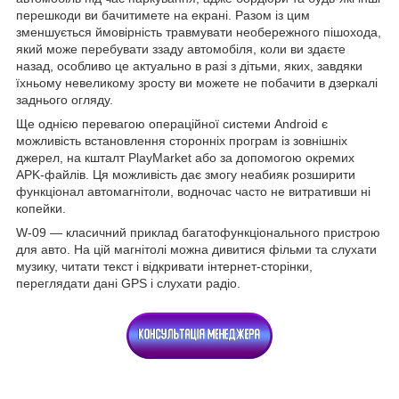
перешкоди ви бачитимете на екрані. Разом із цим
зменшується ймовірність травмувати необережного пішохода,
який може перебувати ззаду автомобіля, коли ви здаєте
назад, особливо це актуально в разі з дітьми, яких, завдяки
їхньому невеликому зросту ви можете не побачити в дзеркалі
заднього огляду.
Ще однією перевагою операційної системи Android є
можливість встановлення сторонніх програм із зовнішніх
джерел, на кшталт PlayMarket або за допомогою окремих
APK-файлів. Ця можливість дає змогу неабияк розширити
функціонал автомагнітоли, водночас часто не витративши ні
копейки.
W-09 — класичний приклад багатофункціонального пристрою
для авто. На цій магнітолі можна дивитися фільми та слухати
музику, читати текст і відкривати інтернет-сторінки,
переглядати дані GPS і слухати радіо.