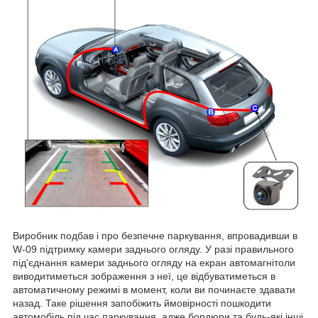
Виробник подбав і про безпечне паркування, впровадивши в
W-09 підтримку камери заднього огляду. У разі правильного
під'єднання камери заднього огляду на екран автомагнітоли
виводитиметься зображення з неї, це відбуватиметься в
автоматичному режимі в момент, коли ви починаєте здавати
назад. Таке рішення запобіжить ймовірності пошкодити
автомобіль під час паркування, адже бордюри та будь-які інші