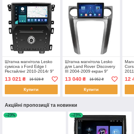
Штатна магнітола Lesko
Штатна магнітола Lesko
Магн
сумісна з Ford Edge I
для Land Rover Discovery
Cors
Рестайлінг 2010-2014г 9"
III 2004-2009 екран 9"
2011
2/32Gb 4G Wi-Fi GPS Top
2/32Gb 4G Wi-Fi GPS Top
CarP
13 021
13 040
12 
₴
₴
16 928 ₴
16 952 ₴
2шт
3шт
Prim
4 шт
Купити
Купити
Акційні пропозиції та новинки
–23%
–23%