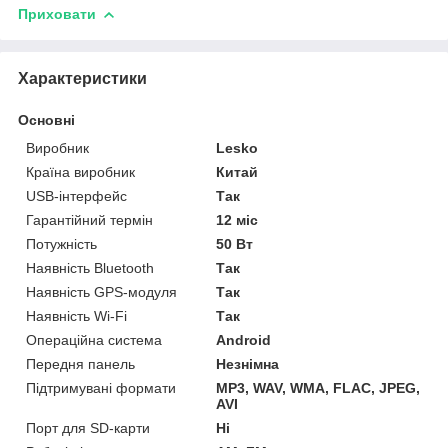
Приховати
Характеристики
Основні
Виробник
Lesko
Країна виробник
Китай
USB-інтерфейс
Так
Гарантійний термін
12 міс
Потужність
50 Вт
Наявність Bluetooth
Так
Наявність GPS-модуля
Так
Наявність Wi-Fi
Так
Операційна система
Android
Передня панель
Незнімна
Підтримувані формати
MP3, WAV, WMA, FLAC, JPEG,
AVI
Порт для SD-карти
Ні