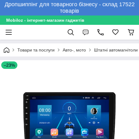
Дропшиппінг для товарного бізнесу - склад 17522
товарів
Mobiloz - інтернет-магазин гаджетів
Товари та послуги
Авто-, мото
Штатні автомагнітоли
–23%