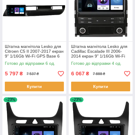
Штатна магнітола Lesko для
Штатна магнітола Lesko для
Citroen C5 II 2007-2017 екран
Cadillac Escalade III 2006-
9" 1/16Gb Wi-Fi GPS Base 6
2014 екран 9" 1/16Gb Wi-Fi
шт.
GPS Base Каміллак 4 шт.
Готово до відправки 6 од.
Готово до відправки 4 од.
5 797
6 067
₴
₴
7 537 ₴
7 888 ₴
Купити
Купити
–23%
–23%