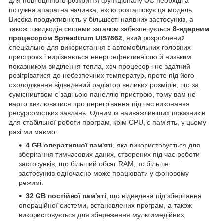
для повноцінного розкриття функціоналу ОС необхідна
потужна апаратна начинка, якою розташовує ця модель.
Висока продуктивність у більшості наявних застосунків, а
також швидкодія системи загалом забезпечується
8-ядерним
процесором
Spreadtrum UIS7862
, який розроблений
спеціально для використання в автомобільних головних
пристроях і вирізняється енергоефективністю й низьким
показником виділення тепла, хоч процесор і не здатний
розігріватися до небезпечних температур, проте під його
охолодження відведений радіатор великих розмірів, що за
сумісництвом є задньою панеллю пристрою, тому вам не
варто хвилюватися про перегрівання під час виконання
ресурсомістких завдань. Одним із найважливіших показників
для стабільної роботи програм, крім CPU, є пам'ять, у цьому
разі ми маємо:
4 GB оперативної пам'яті
, яка використовується для
зберігання тимчасових даних, створених під час роботи
застосунків, що більший обсяг RAM, то більше
застосунків одночасно може працювати у фоновому
режимі.
32 GB постійної пам'яті
, що відведена під зберігання
операційної системи, встановлених програм, а також
використовується для збереження мультимедійних,