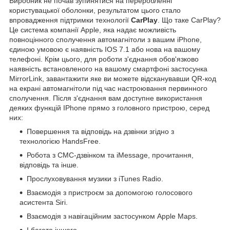
Виробник не почав зупинятися на переробленні
користувацької оболонки, результатом цього стало
впровадження підтримки технології
CarPlay
. Що таке CarPlay?
Це система компанії Apple, яка надає можливість
повноцінного сполучення автомагнітоли з вашим iPhone,
єдиною умовою є наявність IOS 7.1 або нова на вашому
телефоні. Крім цього, для роботи з'єднання обов'язково
наявність встановленого на вашому смартфоні застосунка
MirrorLink, завантажити яке ви можете відсканувавши QR-код
на екрані автомагнітоли під час настроювання первинного
сполучення. Після з'єднання вам доступне використання
деяких функцій IPhone прямо з головного пристрою, серед
них:
Повершення та відповідь на дзвінки згідно з
технологією HandsFree.
Робота з СМС-дзвінком та iMessage, прочитання,
відповідь та інше.
Прослуховування музики з iTunes Radio.
Взаємодія з пристроєм за допомогою голосового
асистента Siri.
Взаємодія з навігаційним застосунком Apple Maps.
І багато іншого.