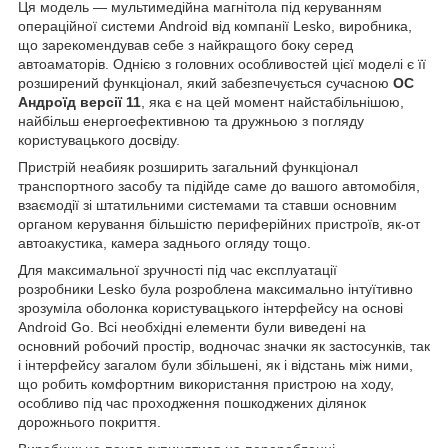
Ця модель — мультимедійна магнітола під керуванням
операційної системи Android від компанії Lesko, виробника,
що зарекомендував себе з найкращого боку серед
автоаматорів. Однією з головних особливостей цієї моделі є її
розширений функціонал, який забезпечується сучасною
ОС
Андроїд версії 11
, яка є на цей момент найстабільнішою,
найбільш енергоефективною та дружньою з погляду
користувацького досвіду.
Пристрій неабияк розширить загальний функціонал
транспортного засобу та підійде саме до вашого автомобіля,
взаємодії зі штатильними системами та ставши основним
органом керування більшістю периферійних пристроїв, як-от
автоакустика, камера заднього огляду тощо.
Для максимальної зручності під час експлуатації
розробники Lesko була розроблена максимально інтуїтивно
зрозуміла оболонка користувацького інтерфейсу на основі
Android Go. Всі необхідні елементи були виведені на
основний робочий простір, водночас значки як застосунків, так
і інтерфейсу загалом були збільшені, як і відстань між ними,
що робить комфортним використання пристрою на ходу,
особливо під час проходження пошкоджених ділянок
дорожнього покриття.