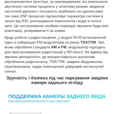
висловлюватися простіше, за замовчуванням, всі компоненти
акустичної системи працюють у штатному режимі, видаючи
частотний діапазон і потужність приблизно на одному рівні,
так само DSP процесор підлаштовує параметри системи в
записі від АЧХ, розташування компонентів і водія в салоні
авто. Це настроювання неабияк покращує звучання будь-якої
композиції, розкриваючи її за новим.
Щодо роботи з радіостанціями, у моделі W-09 встановлений
один із найкращих FM-модуляторів на ринку
TDA7708
. Чип
може обробляти стандарти
AM и FM
, модульатор підходить
для прослуховування радіостанцій у HD-якості. На відміну від
звичних автомагнітол, де використовується аналогове
оброблення радіосигналу, TDA7708, завдяки вбудованому
перетворювачу, надає повноцінний цифровий нестиснутий
сигнал.
Зручність і безпека під час паркування завдяки
камери заднього огляду