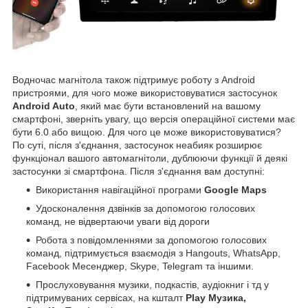
Водночас магнітола також підтримує роботу з Android
пристроями, для чого може використовуватися застосунок
Android Auto
, який має бути встановлений на вашому
смартфоні, зверніть увагу, що версія операційної системи має
бути 6.0 або вищою. Для чого це може використовуватися?
По суті, після з'єднання, застосунок неабияк розширює
функціонал вашого автомагнітоли, дублюючи функції й деякі
застосунки зі смартфона. Після з'єднання вам доступні:
Використання навігаційної програми
Google Maps
Удосконалення дзвінків за допомогою голосових
команд, не відвертаючи уваги від дороги
Робота з повідомленнями за допомогою голосових
команд, підтримується взаємодія з Hangouts, WhatsApp,
Facebook Месенджер, Skype, Telegram та іншими.
Прослуховування музики, подкастів, аудіокниг і тд у
підтримуваних сервісах, на кшталт
Play Музика,