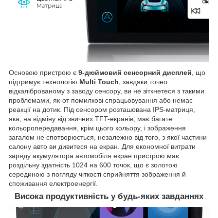
Основою пристрою є
9-дюймовий сенсорний дисплей
, що
підтримує технологію
Multi Touch
, завдяки точно
відкаліброваному з заводу сенсору, ви не зіткнетеся з такими
проблемами, як-от помилкові спрацьовування або немає
реакції на дотик. Під сенсором розташована IPS-матриця,
яка, на відміну від звичних TFT-екранів, має багате
кольоропередавання, крім цього кольору, і зображення
загалом не спотворюється, незалежно від того, з якої частини
салону авто ви дивитеся на екран. Для економної витрати
заряду акумулятора автомобіля екран пристрою має
роздільну здатність 1024 на 600 точок, що є золотою
серединою з погляду чіткості сприйняття зображення й
споживання електроенергії.
Висока продуктивність у будь-яких завданнях