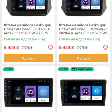
Штатна магнітола Lesko для
Штатна магнітола Lesko для
Chevrolet Cobalt II 2011-2016
Chevrolet Cobalt II Рестайлінг
екран 9" 1/16Gb Wi-Fi GPS
2020-н.в. екран 9" 1/16Gb Wi-
Base Шевроле Кобальт 7 шт.
Fi GPS Base 7 шт.
Готово до відправки 7 од.
Готово до відправки 7 од.
5 444
5 444
₴
₴
7 078 ₴
7 078 ₴
Купити
Купити
–23%
–23%
Подарунок