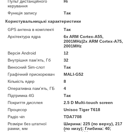
Пульт дистанційного
Ні
керування
Функція запису
Так
Користувальницькі характеристики
GPS антена в комплекті
Так
Архітектура ядра
6x ARM Cortex-A55,
2001MHz|2х ARM Cortex-A75,
2001MHz
Версія Android
12
Внутрішня пам'ять, Гб
32
Виносний Sim-слот
Так
Графічний прискорювач
MALI-G52
Кількість ядер
8
Оперативна пам'ять, ГБ
4
Підтримка 4G
Так
Покриття дисплея
2.5 D Multi-touch screen
Процесор
Unisoc Tiger T618
Радіо чіп
TDA7708
Розміри без штатної
Ширина: 225 (по верху), 217
рамки, мм
(по низу); Глибина: 40;