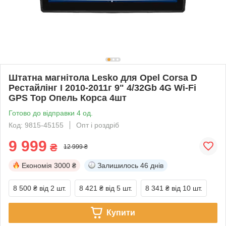
Штатна магнітола Lesko для Opel Corsa D
Рестайлінг I 2010-2011г 9" 4/32Gb 4G Wi-Fi
GPS Top Опель Корса 4шт
Готово до відправки 4 од.
Код: 9815-45155
Опт і роздріб
9 999
₴
12 999 ₴
Економія
3000 ₴
Залишилось
46 днів
8 500 ₴
від 2 шт.
8 421 ₴
від 5 шт.
8 341 ₴
від 10 шт.
Купити