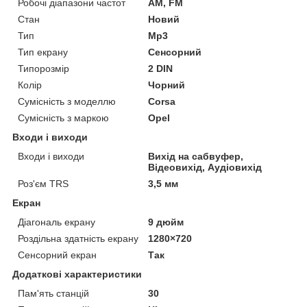
Робочі діапазони частот
AM, FM
Стан
Новий
Тип
Mp3
Тип екрану
Сенсорний
Типорозмір
2 DIN
Колір
Чорний
Сумісність з моделлю
Corsa
Сумісність з маркою
Opel
Входи і виходи
Входи і виходи
Вихід на сабвуфер,
Відеовихід, Аудіовихід
Роз'єм TRS
3,5 мм
Екран
Діагональ екрану
9 дюйм
Роздільна здатність екрану
1280×720
Сенсорний екран
Так
Додаткові характеристики
Пам'ять станцій
30