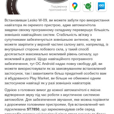
Встановивши Lesko W-09, ви можете забути про використання
навігатора як окремого пристрою, адже автомагнітола
завдяки своєму програмному складнику перевершує більшість
зовнішніх навігаційних систем. Стабільність зв'язку з
супутниками забезпечується зовнішньою антеною, яку ви
можете закріпити у верхній частині салону авто, наприклад, із
внутрішньої сторони лобового скла, у такий спосіб
досягається максимально можливий рівень сигналу, що
можливий в дорозі. Щодо навігаційного програмного
забезпечення, тут ОС Android надає повну свободу дій, ви
можете використовувати як за замовчуванням встановлений
застосунок, так і завантажити більш придатний особисто вам
зі вбудованого Play Market, ви більше не обмежені одним
застосунком навігації як у разі зовнішніх навігаторів.
Однією з головних вимог до кожної автомагнітолі є якісне
відтворення звуку під час роботи з акустичною системою
автомобіля. Для забезпечення звучання, яке можна порівняти
з дорожчими головними пристроями, був встановлений чип
підсилювача
ST7850
, що зарекомендував себе серед
автолюбів завдяки мінімалізації рівня втрат сигналу та браку