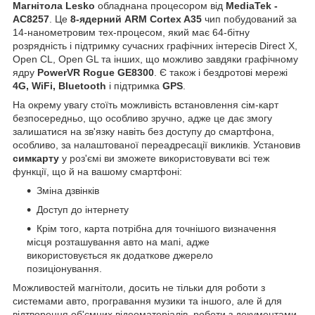
Магнітола Lesko
обладнана процесором від
MediaTek -
AC8257
. Це
8-ядерний ARM Cortex A35
чип побудований за
14-нанометровим тех-процесом, який має 64-бітну
розрядність і підтримку сучасних графічних інтересів Direct X,
Open CL, Open GL та інших, що можливо завдяки графічному
ядру
PowerVR Rogue GE8300
. Є також і бездротові мережі
4G, WiFi, Bluetooth
і підтримка
GPS
.
На окрему увагу стоїть можливість встановлення сім-карт
безпосередньо, що особливо зручно, адже це дає змогу
залишатися на зв'язку навіть без доступу до смартфона,
особливо, за налаштованої переадресації викликів. Установив
симкарту
у роз'ємі ви зможете використовувати всі теж
функції, що й на вашому смартфоні:
Зміна дзвінків
Доступ до інтернету
Крім того, карта потрібна для точнішого визначення
місця розташування авто на мапі, адже
використовується як додаткове джерело
позиціонування.
Можливостей магнітоли, досить не тільки для роботи з
системами авто, програвання музики та іншого, але й для
відтворення об'ємних відеоматеріалів, роботи з документами,