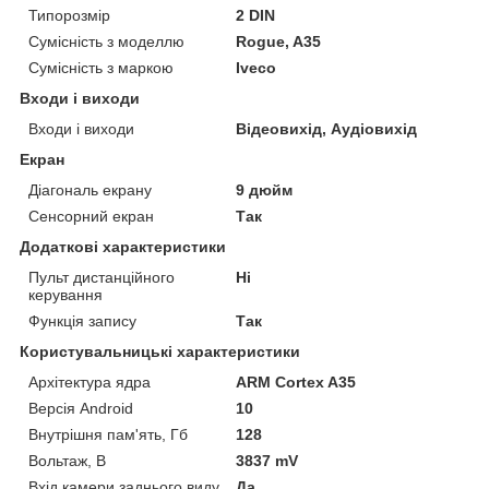
Типорозмір
2 DIN
Сумісність з моделлю
Rogue, A35
Сумісність з маркою
Iveco
Входи і виходи
Входи і виходи
Відеовихід, Аудіовихід
Екран
Діагональ екрану
9 дюйм
Сенсорний екран
Так
Додаткові характеристики
Пульт дистанційного
Ні
керування
Функція запису
Так
Користувальницькі характеристики
Архітектура ядра
ARM Cortex A35
Версія Android
10
Внутрішня пам'ять, Гб
128
Вольтаж, В
3837 mV
Вхід камери заднього виду
Да