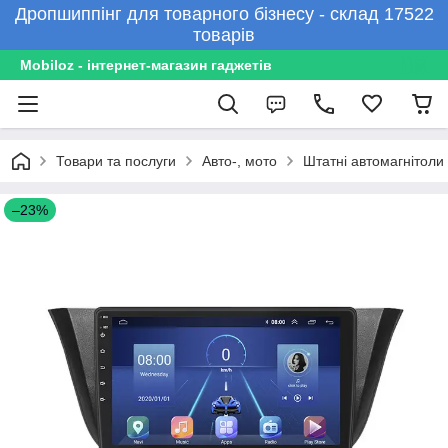
Дропшиппінг для товарного бізнесу - склад 17522
товарів
Mobiloz - інтернет-магазин гаджетів
Товари та послуги
Авто-, мото
Штатні автомагнітоли
–23%