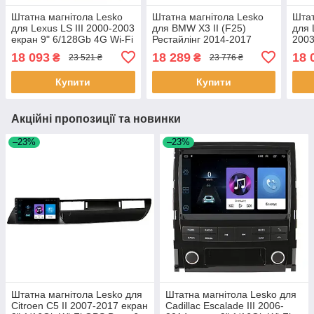
Штатна магнітола Lesko
Штатна магнітола Lesko
Штат
для Lexus LS III 2000-2003
для BMW X3 II (F25)
для 
екран 9" 6/128Gb 4G Wi-Fi
Рестайлінг 2014-2017
2003
GPS Top 4 шт.
екран 9" 6/128Gb 4G Wi-Fi
6/12
18 093
18 289
18 
₴
₴
23 521 ₴
23 776 ₴
GPS Top 6шт
4 шт
Купити
Купити
Акційні пропозиції та новинки
–23%
–23%
Штатна магнітола Lesko для
Штатна магнітола Lesko для
Citroen C5 II 2007-2017 екран
Cadillac Escalade III 2006-