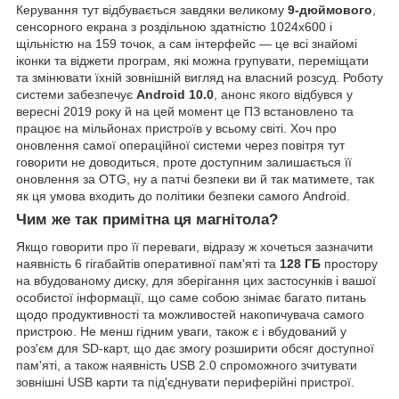
Керування тут відбувається завдяки великому
9-дюймового
,
сенсорного екрана з роздільною здатністю 1024х600 і
щільністю на 159 точок, а сам інтерфейс — це всі знайомі
іконки та віджети програм, які можна групувати, переміщати
та змінювати їхній зовнішній вигляд на власний розсуд. Роботу
системи забезпечує
Android 10.0
, анонс якого відбувся у
вересні 2019 року й на цей момент це ПЗ встановлено та
працює на мільйонах пристроїв у всьому світі. Хоч про
оновлення самої операційної системи через повітря тут
говорити не доводиться, проте доступним залишається її
оновлення за OTG, ну а патчі безпеки ви й так матимете, так
як ця умова входить до політики безпеки самого Android.
Чим же так примітна ця магнітола?
Якщо говорити про її переваги, відразу ж хочеться зазначити
наявність 6 гігабайтів оперативної пам'яті та
128 ГБ
простору
на вбудованому диску, для зберігання цих застосунків і вашої
особистої інформації, що саме собою знімає багато питань
щодо продуктивності та можливостей накопичувача самого
пристрою. Не менш гідним уваги, також є і вбудований у
роз'єм для SD-карт, що дає змогу розширити обсяг доступної
пам'яті, а також наявність USB 2.0 спроможного зчитувати
зовнішні USB карти та під'єднувати периферійні пристрої.