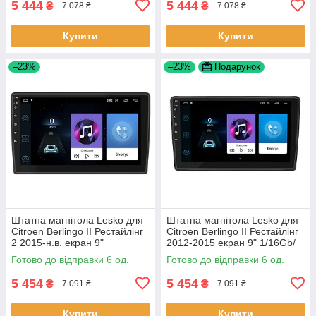
5 444
5 444
₴
₴
7 078 ₴
7 078 ₴
Купити
Купити
–23%
–23%
Подарунок
Штатна магнітола Lesko для
Штатна магнітола Lesko для
Citroen Berlingo II Рестайлінг
Citroen Berlingo II Рестайлінг
2 2015-н.в. екран 9"
2012-2015 екран 9" 1/16Gb/
1/16Gb/Wi-Fi GPS Optima 6шт
Wi-Fi GPS Optima 6шт
Готово до відправки 6 од.
Готово до відправки 6 од.
5 454
5 454
₴
₴
7 091 ₴
7 091 ₴
Купити
Купити