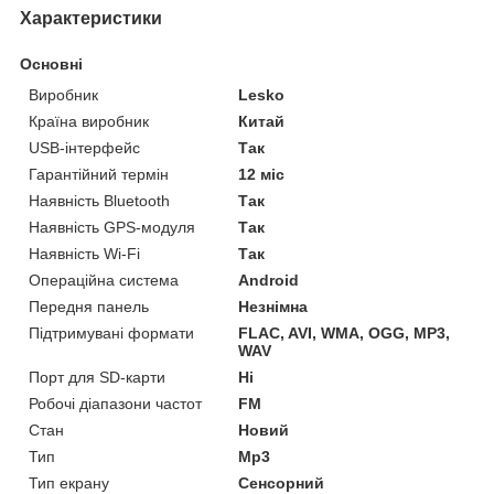
Характеристики
Основні
Виробник
Lesko
Країна виробник
Китай
USB-інтерфейс
Так
Гарантійний термін
12 міс
Наявність Bluetooth
Так
Наявність GPS-модуля
Так
Наявність Wi-Fi
Так
Операційна система
Android
Передня панель
Незнімна
Підтримувані формати
FLAC, AVI, WMA, OGG, MP3,
WAV
Порт для SD-карти
Ні
Робочі діапазони частот
FM
Стан
Новий
Тип
Mp3
Тип екрану
Сенсорний