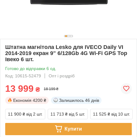
Штатна магнітола Lesko для IVECO Daily VI
2014-2019 екран 9" 6/128Gb 4G Wi-Fi GPS Top
Івеко 6 шт.
Готово до відправки 6 од.
Код: 10615-52479
Опт і роздріб
13 999
₴
18 199 ₴
Економія
4200 ₴
Залишилось
46 днів
11 900 ₴
від 2 шт.
11 713 ₴
від 5 шт.
11 525 ₴
від 10 шт.
Купити