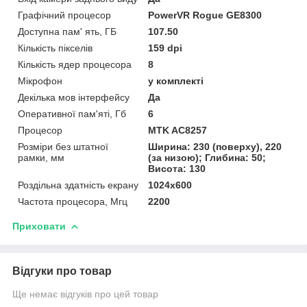
Графічний процесор
PowerVR Rogue GE8300
Доступна пам' ять, ГБ
107.50
Кількість пікселів
159 dpi
Кількість ядер процесора
8
Мікрофон
у комплекті
Декілька мов інтерфейсу
Да
Оперативної пам'яті, Гб
6
Процесор
MTK AC8257
Розміри без штатної
Ширина: 230 (поверху), 220
рамки, мм
(за низою); Глибина: 50;
Висота: 130
Роздільна здатність екрану
1024х600
Частота процесора, Мгц
2200
Приховати
Відгуки про товар
Ще немає відгуків про цей товар