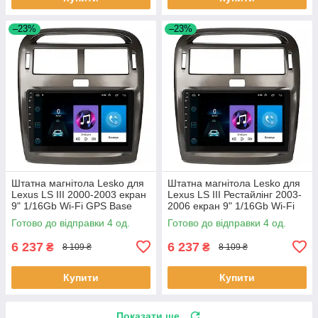
–23%
–23%
Штатна магнітола Lesko для
Штатна магнітола Lesko для
Lexus LS III 2000-2003 екран
Lexus LS III Рестайлінг 2003-
9" 1/16Gb Wi-Fi GPS Base
2006 екран 9" 1/16Gb Wi-Fi
Лексус 4 шт.
GPS Base 4 шт.
Готово до відправки 4 од.
Готово до відправки 4 од.
6 237
6 237
₴
₴
8 109 ₴
8 109 ₴
Купити
Купити
Показати ще