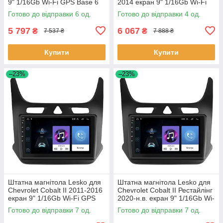
9" 1/16Gb Wi-Fi GPS Base 6
2014 екран 9" 1/16Gb Wi-Fi
шт.
GPS Base Каміллак 4 шт.
Готово до відправки 6 од.
Готово до відправки 4 од.
5 797
6 067
₴
₴
7 537 ₴
7 888 ₴
Купити
Купити
–23%
–23%
Штатна магнітола Lesko для
Штатна магнітола Lesko для
Chevrolet Cobalt II 2011-2016
Chevrolet Cobalt II Рестайлінг
екран 9" 1/16Gb Wi-Fi GPS
2020-н.в. екран 9" 1/16Gb Wi-
Base Шевроле Кобальт 7 шт.
Fi GPS Base 7 шт.
Готово до відправки 7 од.
Готово до відправки 7 од.