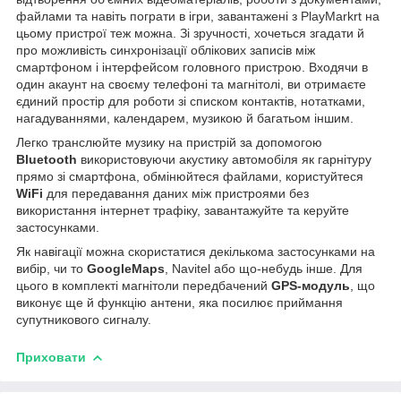
файлами та навіть пограти в ігри, завантажені з PlayMarkrt на
цьому пристрої теж можна. Зі зручності, хочеться згадати й
про можливість синхронізації облікових записів між
смартфоном і інтерфейсом головного пристрою. Входячи в
один акаунт на своєму телефоні та магнітолі, ви отримаєте
єдиний простір для роботи зі списком контактів, нотатками,
нагадуваннями, календарем, музикою й багатьом іншим.
Легко транслюйте музику на пристрій за допомогою
Bluetooth
використовуючи акустику автомобіля як гарнітуру
прямо зі смартфона, обмінюйтеся файлами, користуйтеся
WiFi
для передавання даних між пристроями без
використання інтернет трафіку, завантажуйте та керуйте
застосунками.
Як навігації можна скористатися декількома застосунками на
вибір, чи то
GoogleMaps
, Navitel або що-небудь інше. Для
цього в комплекті магнітоли передбачений
GPS-модуль
, що
виконує ще й функцію антени, яка посилює приймання
супутникового сигналу.
Приховати