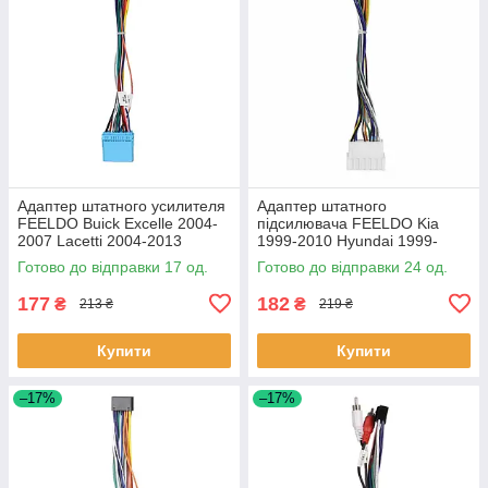
Адаптер штатного усилителя
Адаптер штатного
FEELDO Buick Excelle 2004-
підсилювача FEELDO Kia
2007 Lacetti 2004-2013
1999-2010 Hyundai 1999-
Nubira 2003-2010 (6774)
2012 (6526) Хюндай Кіа 24
Готово до відправки 17 од.
Готово до відправки 24 од.
17шт
шт.
177
182
₴
₴
213 ₴
219 ₴
Купити
Купити
–17%
–17%