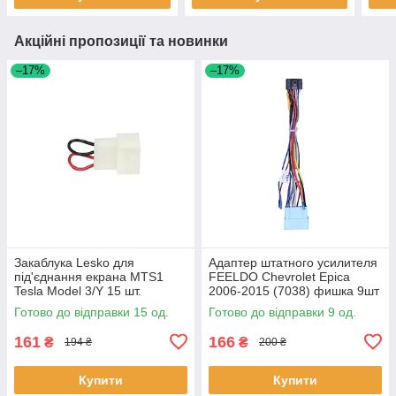
Акційні пропозиції та новинки
–17%
–17%
Закаблука Lesko для
Адаптер штатного усилителя
під'єднання екрана MTS1
FEELDO Chevrolet Epica
Tesla Model 3/Y 15 шт.
2006-2015 (7038) фишка 9шт
Готово до відправки 15 од.
Готово до відправки 9 од.
161
166
₴
₴
194 ₴
200 ₴
Купити
Купити