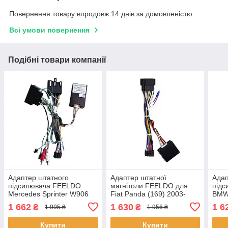
Повернення товару впродовж 14 днів за домовленістю
Всі умови повернення
Подібні товари компанії
Адаптер штатного
Адаптер штатної
Адап
підсилювача FEELDO
магнітоли FEELDO для
під
Mercedes Sprinter W906
Fiat Panda (169) 2003-
BMW 
W907 W910 2006+ CAN-
2012 CAN-BUS (7955) 3шт
E93
1 662
1 630
1 6
₴
₴
1 995 ₴
1 956 ₴
BUS (7308) 13 шт.
(724
Купити
Купити