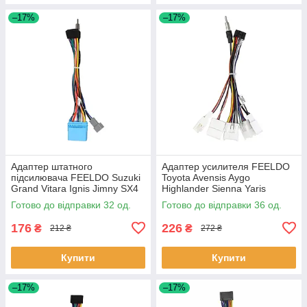
–17%
–17%
Адаптер штатного
Адаптер усилителя FEELDO
підсилювача FEELDO Suzuki
Toyota Avensis Aygo
Grand Vitara Ignis Jimny SX4
Highlander Sienna Yaris
Splash Swift Liana Kizashi
Tacoma Hilux Materia (6382)
Готово до відправки 32 од.
Готово до відправки 36 од.
(2096) 32 шт.
36шт
176
226
₴
₴
212 ₴
272 ₴
Купити
Купити
–17%
–17%