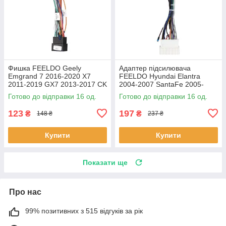
Фишка FEELDO Geely
Адаптер підсилювача
Emgrand 7 2016-2020 X7
FEELDO Hyundai Elantra
2011-2019 GX7 2013-2017 CK
2004-2007 SantaFe 2005-
2008-2016 (7506) 16шт
2012 Kia Rio 2005-2011
Готово до відправки 16 од.
Готово до відправки 16 од.
Sportaga 04-10 16шт
123
197
₴
₴
148 ₴
237 ₴
Купити
Купити
Показати ще
Про нас
99% позитивних з 515 відгуків за рік