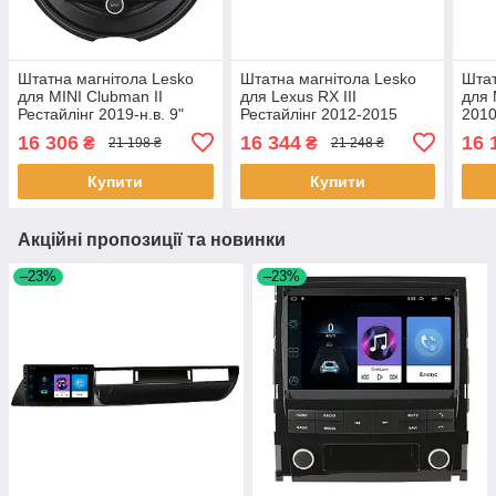
Штатна магнітола Lesko
Штатна магнітола Lesko
Штат
для MINI Clubman II
для Lexus RX III
для 
Рестайлінг 2019-н.в. 9"
Рестайлінг 2012-2015
2010
4/64Gb CarPlay 4G Wi-Fi
екран 9" 2/32 Gb CarPlay
CarP
16 306
16 344
16 
₴
₴
21 198 ₴
21 248 ₴
GPS Prime 1 шт.
4G Wi-Fi GPS Prime 2 шт.
Prim
Купити
Купити
Акційні пропозиції та новинки
–23%
–23%