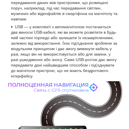
передавання даних між пристроями, що розміщені
поруч, наприклад, під час передавання світлин,
музичних або відеофайлів зі смартфона на магнітолу та
навпаки.
USB — у комплекті з автомагнітолою постачається
два виносні USB-кабелі, які ви можете розмітити в будь-
якій частині торпедо або залишити їх незакріпленими,
залежно від використання. Їхнє під'єднання зроблене за
модульним принципом і дає змогу вимкнути кабель у
разі, якщо він не використовується або для заміни, у
разі ушкодження або зносу. Саме USB-роз'єм дає змогу
передавати дані найшвидшим способом і під'єднувати
до магнітоли пристрою, що не мають бездротового
інтерфейсу.