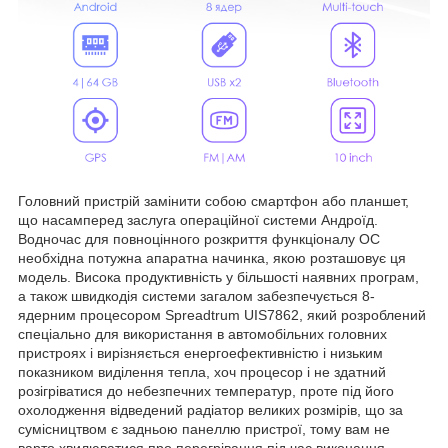
Головний пристрій замінити собою смартфон або планшет,
що насамперед заслуга операційної системи Андроїд.
Водночас для повноцінного розкриття функціоналу ОС
необхідна потужна апаратна начинка, якою розташовує ця
модель. Висока продуктивність у більшості наявних програм,
а також швидкодія системи загалом забезпечується 8-
ядерним процесором Spreadtrum UIS7862, який розроблений
спеціально для використання в автомобільних головних
пристроях і вирізняється енергоефективністю і низьким
показником виділення тепла, хоч процесор і не здатний
розігріватися до небезпечних температур, проте під його
охолодження відведений радіатор великих розмірів, що за
сумісництвом є задньою панеллю пристрої, тому вам не