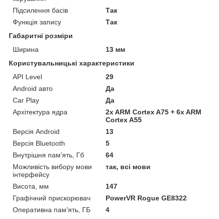
Підсилення басів
Так
Функція запису
Так
Габаритні розміри
Ширина
13 мм
Користувальницькі характеристики
API Level
29
Android авто
Да
Car Play
Да
Архітектура ядра
2x ARM Cortex A75 + 6x ARM
Cortex A55
Версія Android
13
Версія Bluetooth
5
Внутрішня пам'ять, Гб
64
Можливість вибору мови
так, всі мови
інтерфейсу
Висота, мм
147
Графічний прискорювач
PowerVR Rogue GE8322
Оперативна пам'ять, ГБ
4