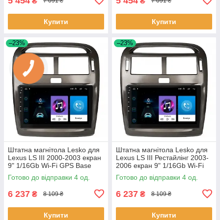
5 454
5 454
₴
₴
7 091 ₴
7 091 ₴
Купити
Купити
–23%
–23%
Штатна магнітола Lesko для
Штатна магнітола Lesko для
Lexus LS III 2000-2003 екран
Lexus LS III Рестайлінг 2003-
9" 1/16Gb Wi-Fi GPS Base
2006 екран 9" 1/16Gb Wi-Fi
Лексус 4 шт.
GPS Base 4 шт.
Готово до відправки 4 од.
Готово до відправки 4 од.
6 237
6 237
₴
₴
8 109 ₴
8 109 ₴
Купити
Купити