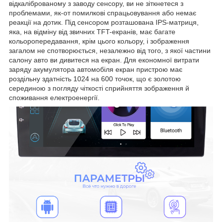
відкаліброваному з заводу сенсору, ви не зіткнетеся з
проблемами, як-от помилкові спрацьовування або немає
реакції на дотик. Під сенсором розташована IPS-матриця,
яка, на відміну від звичних TFT-екранів, має багате
кольоропередавання, крім цього кольору, і зображення
загалом не спотворюється, незалежно від того, з якої частини
салону авто ви дивитеся на екран. Для економної витрати
заряду акумулятора автомобіля екран пристрою має
роздільну здатність 1024 на 600 точок, що є золотою
серединою з погляду чіткості сприйняття зображення й
споживання електроенергії.