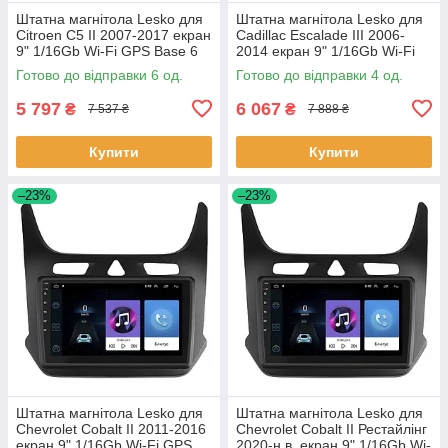
Штатна магнітола Lesko для
Штатна магнітола Lesko для
Citroen C5 II 2007-2017 екран
Cadillac Escalade III 2006-
9" 1/16Gb Wi-Fi GPS Base 6
2014 екран 9" 1/16Gb Wi-Fi
шт.
GPS Base Каміллак 4 шт.
Готово до відправки 6 од.
Готово до відправки 4 од.
5 797
6 067
₴
₴
7 537 ₴
7 888 ₴
Купити
Купити
–23%
–23%
Штатна магнітола Lesko для
Штатна магнітола Lesko для
Chevrolet Cobalt II 2011-2016
Chevrolet Cobalt II Рестайлінг
екран 9" 1/16Gb Wi-Fi GPS
2020-н.в. екран 9" 1/16Gb Wi-