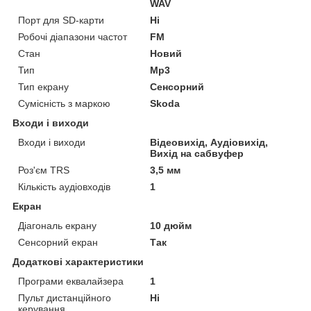
WAV
Порт для SD-карти
Ні
Робочі діапазони частот
FM
Стан
Новий
Тип
Mp3
Тип екрану
Сенсорний
Сумісність з маркою
Skoda
Входи і виходи
Входи і виходи
Відеовихід, Аудіовихід,
Вихід на сабвуфер
Роз'єм TRS
3,5 мм
Кількість аудіовходів
1
Екран
Діагональ екрану
10 дюйм
Сенсорний екран
Так
Додаткові характеристики
Програми еквалайзера
1
Пульт дистанційного
Ні
керування