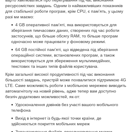
варто хвилюватися про перегрівання під час виконання
ресурсомістких завдань. Одним із найважливіших показників
для стабільної роботи програм, крім CPU, є пам'ять, у цьому
разі ми маємо:
4 GB оперативної пам'яті, яка використовується для
зберігання тимчасових даних, створених під час роботи
застосунків, що більше обсягу RAM, то більше програм
одночасно може працювати у фоновому режимі.
64 GB постійної пам'яті, що відведена під зберігання
операційної системи, встановлених програм, а також
використовується для збереження мультимедійних,
текстових та інших типів файлів користувача.
Крім загальної високої продуктивності під час виконання
більшості завдань, пристрій може похвалитися підтримкою 4G
LTE. Саме можливість роботи з мобільною мережею виводить
автомагнітолу на новий рівень, адже тепер вам доступно
безліч додаткових можливостей, як-от:
Удосконалення дзвінків без участі вашого мобільного
телефона
Вихід в інтернет із будь-якої точки країни, де
здійснюється покриття мобільних мереж
Завантажування файлів, прослуховування музики,