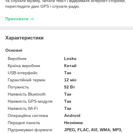
та слухати музику, читати текст і відкривати інтернет-сторінки,
переглядати дані GPS і слухати радіо.
Приховати
Характеристики
Основні
Виробник
Lesko
Країна виробник
Китай
USB-інтерфейс
Так
Гарантійний термін
12 міс
Потужність
52 Вт
Наявність Bluetooth
Так
Наявність GPS-модуля
Так
Наявність Wi-Fi
Так
Операційна система
Android
Передня панель
Незнімна
Підтримувані формати
JPEG, FLAC, AVI, WMA, MP3,