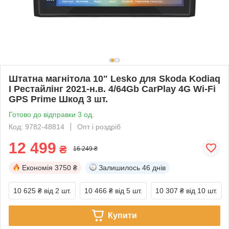
Штатна магнітола 10" Lesko для Skoda Kodiaq
I Рестайлінг 2021-н.в. 4/64Gb CarPlay 4G Wi-Fi
GPS Prime Шкод 3 шт.
Готово до відправки 3 од.
Код: 9782-48814
Опт і роздріб
12 499
₴
16 249 ₴
Економія
3750 ₴
Залишилось
46 днів
10 625 ₴
від 2 шт.
10 466 ₴
від 5 шт.
10 307 ₴
від 10 шт.
Купити