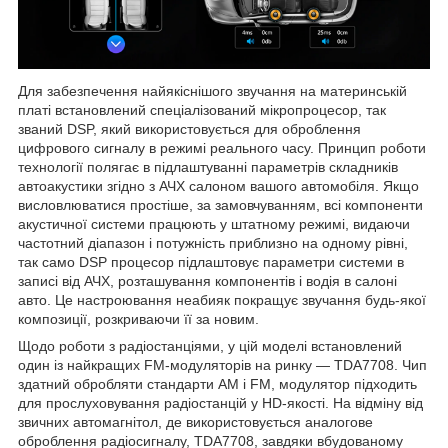
Для забезпечення найякіснішого звучання на материнській
платі встановлений спеціалізований мікропроцесор, так
званий DSP, який використовується для оброблення
цифрового сигналу в режимі реального часу. Принцип роботи
технології полягає в підлаштуванні параметрів складників
автоакустики згідно з АЧХ салоном вашого автомобіля. Якщо
висловлюватися простіше, за замовчуванням, всі компоненти
акустичної системи працюють у штатному режимі, видаючи
частотний діапазон і потужність приблизно на одному рівні,
так само DSP процесор підлаштовує параметри системи в
записі від АЧХ, розташування компонентів і водія в салоні
авто. Це настроювання неабияк покращує звучання будь-якої
композиції, розкриваючи її за новим.
Щодо роботи з радіостанціями, у цій моделі встановлений
один із найкращих FM-модуляторів на ринку — TDA7708. Чип
здатний обробляти стандарти AM і FM, модулятор підходить
для прослуховування радіостанцій у HD-якості. На відміну від
звичних автомагнітол, де використовується аналогове
оброблення радіосигналу, TDA7708, завдяки вбудованому