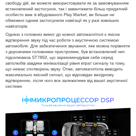
свободу дій, ви можете використовувати як за замовчуванням
встановлений застосунок, так і завантажити більш придатний
особисто вам зі вбудованого Play Market, ви більше не
обмежені одним застосунком навігації як у разі зовнішніх
навігаторів.
Однією з головних вимог до кожної автомагнітолі є якісне
відтворення звуку під час роботи з акустичною системою
автомобіля. Для забезпечення звучання, яке можна порівняти
з дорожчими головними пристроями, був встановлений чип
підсилювача ST7850, що зарекомендував себе серед
автолюбів завдяки мінімалізації рівня втрат сигналу та тому,
що немає спотворень звуку. Отже, автомагнітола виводить
максимально якісний сигнал, що відповідає вихідному
відтворенню, після чого все залежатиме від вашої акустичної
системи.