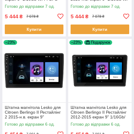
Base Шевроле Кобальт 7 шт.
Fi GPS Base 7 шт.
Готово до відправки 7 од.
Готово до відправки 7 од.
5 444
5 444
₴
₴
7 078 ₴
7 078 ₴
Купити
Купити
–23%
–23%
Подарунок
Штатна магнітола Lesko для
Штатна магнітола Lesko для
Citroen Berlingo II Рестайлінг
Citroen Berlingo II Рестайлінг
2 2015-н.в. екран 9"
2012-2015 екран 9" 1/16Gb/
1/16Gb/Wi-Fi GPS Optima 6шт
Wi-Fi GPS Optima 6шт
Готово до відправки 6 од.
Готово до відправки 6 од.