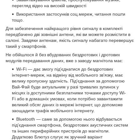
перегляд відео на високій швидкості
Використання застосунків соц.мереж, читання пошти
тощо.
Для забезпечення найкращого рівня сигналу в комплекті
передбачено дві зовнішні антени, які ви можете розмістити в
салоні. Завдяки антенам, якість сигналу набагато перевершує
такий у смартфонів.
Не обійшлося й без вбудованих бездротових і дротових
модулів передавання даних, вже з заводу магнітола має:
Wi-Fi — дає змогу під'єднатися до бездротових
інтернет-мереж, на відміну від мобільного зв'язку, має
велику пропускну здатність. Під'єднання за допомогою
Вай-Фай буде актуальним у разі тривалих зупинок у
місцях із доступними безплатними точками доступу Wi-
Fi або в домашніх умовах, коли потрібно завантажити
великий обсяг даних із мережі інтернет, що допоможе
заощадити трафік мобільного інтернету.
Bluetooth — саме за допомогою нього відбувається
під'єднання смартфона, бездротових акустичних систем
та інших периферійних пристроїв до магнітоли.
Додатково Блютуз слугує як зручний варіант