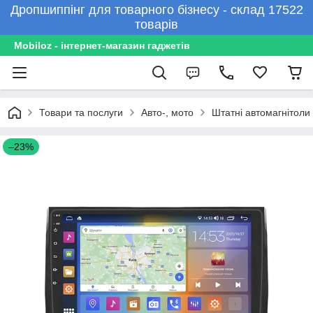
Дропшиппінг для товарного бізнесу - склад 17522
товарів
Mobiloz - інтернет-магазин гаджетів
Товари та послуги
Авто-, мото
Штатні автомагнітоли
–23%