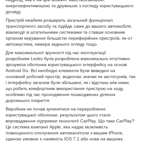
енергоефективнішою та дружньою з погляду користувацького
досвіду.
Пристрій неабияк розширить загальний функціонал
транспортного засобу та підійде саме до вашого автомобіля,
взаємодії зі штатильними системами та ставши основним
органом керування більшістю периферійних пристроїв, як-от
автоакустика, камера заднього огляду тощо.
Для максимальної зручності під час експлуатації
розробники Lesko була розроблена максимально інтуїтивно
зрозуміла оболонка користувацького інтерфейсу на основі
Android Go. Всі необхідні елементи були виведені на
основний робочий простір, водночас значки як застосунків, так
і інтерфейсу загалом були збільшені, як і відстань між ними,
що робить комфортним використання пристрою на ходу,
особливо під час проходження пошкоджених ділянок
дорожнього покриття.
Виробник не почав зупинятися на переробленні
користувацької оболонки, результатом цього стало
впровадження підтримки технології CarPlay. Що таке CarPlay?
Це система компанії Apple, яка надає можливість
повноцінного сполучення автомагнітоли з вашим iPhone,
єдиною умовою є наявність IOS 7.1 або нова на вашому