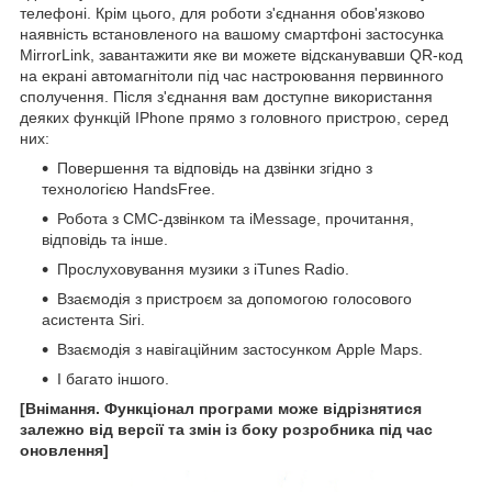
телефоні. Крім цього, для роботи з'єднання обов'язково
наявність встановленого на вашому смартфоні застосунка
MirrorLink, завантажити яке ви можете відсканувавши QR-код
на екрані автомагнітоли під час настроювання первинного
сполучення. Після з'єднання вам доступне використання
деяких функцій IPhone прямо з головного пристрою, серед
них:
Повершення та відповідь на дзвінки згідно з
технологією HandsFree.
Робота з СМС-дзвінком та iMessage, прочитання,
відповідь та інше.
Прослуховування музики з iTunes Radio.
Взаємодія з пристроєм за допомогою голосового
асистента Siri.
Взаємодія з навігаційним застосунком Apple Maps.
І багато іншого.
[Внімання. Функціонал програми може відрізнятися
залежно від версії та змін із боку розробника під час
оновлення]