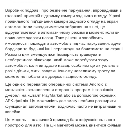
Виробник подбав і про безпечне паркування, впровадивши в
головний пристрій підтримку камери заднього огляду. У разі
правильного під'єднання камери заднього огляду на екран
автомагнітоли виводитиметься зображення з неї, це
відбуватиметься в автоматичному режимі в момент, коли ви
починаєте здавати назад. Таке рішення запобіжить
ймовірності пошкодити автомобіль під час паркування, адже
бордюри та будь-які інші перешкоди ви бачитимете на екрані.
Разом із цим зменшується ймовірність травмувати
необережного пішохода, який може перебувати ззаду
автомобіля, коли ви здаєте назад, особливо це актуально в
разі з дітьми, яких, завдяки їхньому невеликому зросту ви
можете не побачити в дзеркалі заднього огляду.
Ще однією перевагою операційної системи Android є
можливість встановлення сторонніх програм із зовнішніх
джерел, на кшталт PlayMarket або за допомогою окремих
APK-файлів. Ця можливість дає змогу неабияк розширити
функціонал автомагнітоли, водночас часто не витративши ні
копейки.
Ця модель — класичний приклад багатофункціонального
пристрою для авто. На цій магнітолі можна дивитися фільми