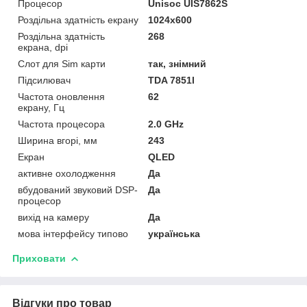
Процесор
Unisoc UIS7862S
Роздільна здатність екрану
1024х600
Роздільна здатність
268
екрана, dpi
Слот для Sim карти
так, знімний
Підсилювач
TDA 7851l
Частота оновлення
62
екрану, Гц
Частота процесора
2.0 GHz
Ширина вгорі, мм
243
Екран
QLED
активне охолодження
Да
вбудований звуковий DSP-
Да
процесор
вихід на камеру
Да
мова інтерфейсу типово
українська
Приховати
Відгуки про товар