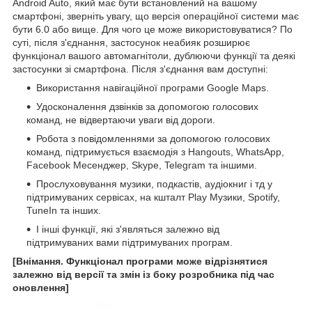
Android Auto, який має бути встановлений на вашому
смартфоні, зверніть увагу, що версія операційної системи має
бути 6.0 або вище. Для чого це може використовуватися? По
суті, після з'єднання, застосунок неабияк розширює
функціонал вашого автомагнітоли, дублюючи функції та деякі
застосунки зі смартфона. Після з'єднання вам доступні:
Використання навігаційної програми Google Maps.
Удосконалення дзвінків за допомогою голосових
команд, не відвертаючи уваги від дороги.
Робота з повідомленнями за допомогою голосових
команд, підтримується взаємодія з Hangouts, WhatsApp,
Facebook Месенджер, Skype, Telegram та іншими.
Прослуховування музики, подкастів, аудіокниг і тд у
підтримуваних сервісах, на кшталт Play Музики, Spotify,
TuneIn та інших.
І інші функції, які з'являться залежно від
підтримуваних вами підтримуваних програм.
[Внімання. Функціонал програми може відрізнятися
залежно від версії та змін із боку розробника під час
оновлення]