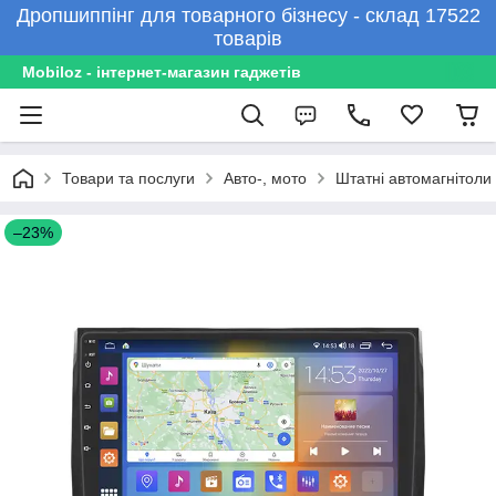
Дропшиппінг для товарного бізнесу - склад 17522
товарів
Mobiloz - інтернет-магазин гаджетів
Товари та послуги
Авто-, мото
Штатні автомагнітоли
–23%