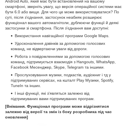
Android Auto, який має бути встановлений на вашому
смартфоні, зверніть увагу, що версія операційної системи має
бути 6.0 або вище. Для чого це може використовуватися? По
суті, після з'єднання, застосунок неабияк розширює
функціонал вашого автомагнітоли, дублюючи функції й деякі
застосунки зі смартфона. Після з'єднання вам доступні:
Використання навігаційної програми Google Maps.
Удосконалення дзвінків за допомогою голосових
команд, не відвертаючи уваги від дороги.
Робота з повідомленнями за допомогою голосових
команд, підтримується взаємодія з Hangouts, WhatsApp,
Facebook Месенджер, Skype, Telegram та іншими.
Прослуховування музики, подкастів, аудіокниг і тд у
підтримуваних сервісах, на кшталт Play Музики, Spotify,
TuneIn та інших.
І інші функції, які з'являться залежно від
підтримуваних вами підтримуваних програм.
[Внімання. Функціонал програми може відрізнятися
залежно від версії та змін із боку розробника під час
оновлення]