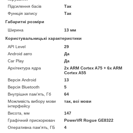
Підсилення басів
Так
Функція запису
Так
Габаритні розміри
Ширина
13 мм
Користувальницькі характеристики
API Level
29
Android авто
Да
Car Play
Да
Архітектура ядра
2x ARM Cortex A75 + 6x ARM
Cortex A55
Версія Android
13
Версія Bluetooth
5
Внутрішня пам'ять, Гб
64
Можливість вибору мови
так, всі мови
інтерфейсу
Висота, мм
147
Графічний прискорювач
PowerVR Rogue GE8322
Оперативна пам'ять, ГБ
4