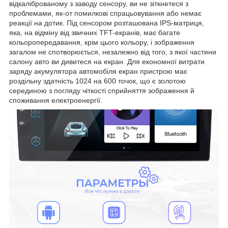
відкаліброваному з заводу сенсору, ви не зіткнетеся з
проблемами, як-от помилкові спрацьовування або немає
реакції на дотик. Під сенсором розташована IPS-матриця,
яка, на відміну від звичних TFT-екранів, має багате
кольоропередавання, крім цього кольору, і зображення
загалом не спотворюється, незалежно від того, з якої частини
салону авто ви дивитеся на екран. Для економної витрати
заряду акумулятора автомобіля екран пристрою має
роздільну здатність 1024 на 600 точок, що є золотою
серединою з погляду чіткості сприйняття зображення й
споживання електроенергії.