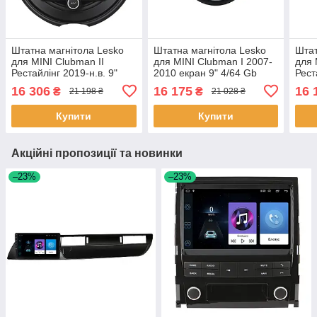
Штатна магнітола Lesko
Штатна магнітола Lesko
Штат
для MINI Clubman II
для MINI Clubman I 2007-
для 
Рестайлінг 2019-н.в. 9"
2010 екран 9" 4/64 Gb
Рест
4/64Gb CarPlay 4G Wi-Fi
CarPlay 4G Wi-Fi GPS
4/64
16 306
16 175
16 
₴
₴
21 198 ₴
21 028 ₴
GPS Prime 1 шт.
Prime 1 шт.
GPS 
Купити
Купити
Акційні пропозиції та новинки
–23%
–23%