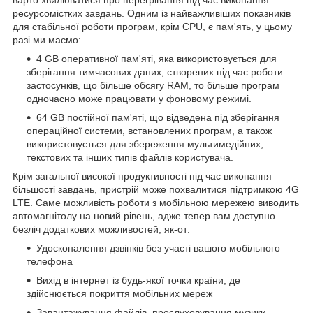
варто хвилюватися про перегрівання під час виконання
ресурсомістких завдань. Одним із найважливіших показників
для стабільної роботи програм, крім CPU, є пам'ять, у цьому
разі ми маємо:
4 GB оперативної пам'яті, яка використовується для
зберігання тимчасових даних, створених під час роботи
застосунків, що більше обсягу RAM, то більше програм
одночасно може працювати у фоновому режимі.
64 GB постійної пам'яті, що відведена під зберігання
операційної системи, встановлених програм, а також
використовується для збереження мультимедійних,
текстових та інших типів файлів користувача.
Крім загальної високої продуктивності під час виконання
більшості завдань, пристрій може похвалитися підтримкою 4G
LTE. Саме можливість роботи з мобільною мережею виводить
автомагнітолу на новий рівень, адже тепер вам доступно
безліч додаткових можливостей, як-от:
Удосконалення дзвінків без участі вашого мобільного
телефона
Вихід в інтернет із будь-якої точки країни, де
здійснюється покриття мобільних мереж
Завантажування файлів, прослуховування музики,