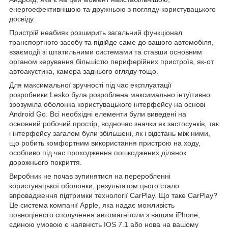
енергоефективнішою та дружньою з погляду користувацького
досвіду.
Пристрій неабияк розширить загальний функціонал
транспортного засобу та підійде саме до вашого автомобіля,
взаємодії зі штатильними системами та ставши основним
органом керування більшістю периферійних пристроїв, як-от
автоакустика, камера заднього огляду тощо.
Для максимальної зручності під час експлуатації
розробники Lesko була розроблена максимально інтуїтивно
зрозуміла оболонка користувацького інтерфейсу на основі
Android Go. Всі необхідні елементи були виведені на
основний робочий простір, водночас значки як застосунків, так
і інтерфейсу загалом були збільшені, як і відстань між ними,
що робить комфортним використання пристрою на ходу,
особливо під час проходження пошкоджених ділянок
дорожнього покриття.
Виробник не почав зупинятися на переробленні
користувацької оболонки, результатом цього стало
впровадження підтримки технології CarPlay. Що таке CarPlay?
Це система компанії Apple, яка надає можливість
повноцінного сполучення автомагнітоли з вашим iPhone,
єдиною умовою є наявність IOS 7.1 або нова на вашому