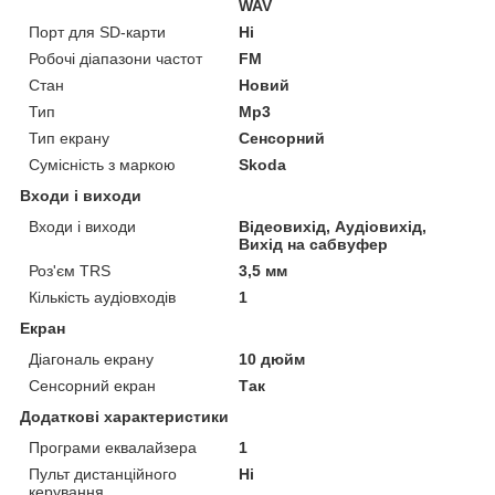
WAV
Порт для SD-карти
Ні
Робочі діапазони частот
FM
Стан
Новий
Тип
Mp3
Тип екрану
Сенсорний
Сумісність з маркою
Skoda
Входи і виходи
Входи і виходи
Відеовихід, Аудіовихід,
Вихід на сабвуфер
Роз'єм TRS
3,5 мм
Кількість аудіовходів
1
Екран
Діагональ екрану
10 дюйм
Сенсорний екран
Так
Додаткові характеристики
Програми еквалайзера
1
Пульт дистанційного
Ні
керування