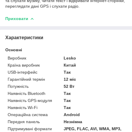
та слухати музику, читати текст і відкривати інтернет-сторінки,
переглядати дані GPS і слухати радіо.
Приховати
Характеристики
Основні
Виробник
Lesko
Країна виробник
Китай
USB-інтерфейс
Так
Гарантійний термін
12 міс
Потужність
52 Вт
Наявність Bluetooth
Так
Наявність GPS-модуля
Так
Наявність Wi-Fi
Так
Операційна система
Android
Передня панель
Незнімна
Підтримувані формати
JPEG, FLAC, AVI, WMA, MP3,