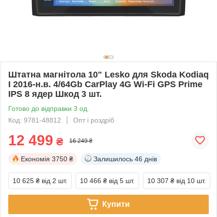
Штатна магнітола 10" Lesko для Skoda Kodiaq
I 2016-н.в. 4/64Gb CarPlay 4G Wi-Fi GPS Prime
IPS 8 ядер Шкод 3 шт.
Готово до відправки 3 од.
Код: 9781-48812
Опт і роздріб
12 499
₴
16 249 ₴
Економія
3750 ₴
Залишилось
46 днів
10 625 ₴
від 2 шт.
10 466 ₴
від 5 шт.
10 307 ₴
від 10 шт.
Купити