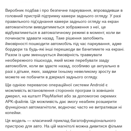
Виробник подбав і про безпечне паркування, впровадивши в
головний пристрій підтримку камери заднього огляду. У разі
правильного під'єднання камери заднього огляду на екран
автомагнітоли виводитиметься зображення з неї, це
відбуватиметься в автоматичному режимі в момент, коли ви
починаєте здавати назад. Таке рішення запобіжить
ймовірності пошкодити автомобіль під час паркування, адже
бордюри та будь-які інші перешкоди ви бачитимете на екрані.
Разом із цим зменшується ймовірність травмувати
необережного пішохода, який може перебувати ззаду
автомобіля, коли ви здаєте назад, особливо це актуально в
разі з дітьми, яких, завдяки їхньому невеликому зросту ви
можете не побачити в дзеркалі заднього огляду.
Ще однією перевагою операційної системи Android є
можливість встановлення сторонніх програм із зовнішніх
джерел, на кшталт PlayMarket або за допомогою окремих
APK-файлів. Ця можливість дає змогу неабияк розширити
функціонал автомагнітоли, водночас часто не витративши ні
копейки.
Ця модель — класичний приклад багатофункціонального
пристрою для авто. На цій магнітолі можна дивитися фільми