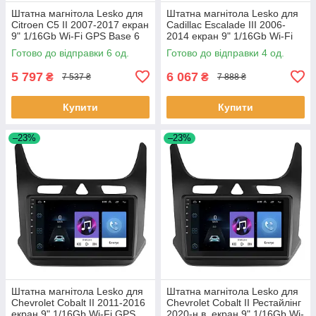
Штатна магнітола Lesko для
Штатна магнітола Lesko для
Citroen C5 II 2007-2017 екран
Cadillac Escalade III 2006-
9" 1/16Gb Wi-Fi GPS Base 6
2014 екран 9" 1/16Gb Wi-Fi
шт.
GPS Base Каміллак 4 шт.
Готово до відправки 6 од.
Готово до відправки 4 од.
5 797
6 067
₴
₴
7 537 ₴
7 888 ₴
Купити
Купити
–23%
–23%
Штатна магнітола Lesko для
Штатна магнітола Lesko для
Chevrolet Cobalt II 2011-2016
Chevrolet Cobalt II Рестайлінг
екран 9" 1/16Gb Wi-Fi GPS
2020-н.в. екран 9" 1/16Gb Wi-