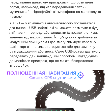
передавання даних між пристроями, що розміщені
поруч, наприклад, під час передавання світлин,
музичних або відеофайлів зі смартфона на магнітолу та
навпаки.
USB — у комплекті з автомагнітолою постачається
два виносні USB-кабелі, які ви можете розмітити в будь-
якій частині торпедо або залишити їх незакріпленими,
залежно від використання. Їх під'єднання зроблене за
модульним принципом і дає змогу вимкнути кабель у
разі, якщо він не використовується або для заміни, у
разі ушкодження або зносу. Саме USB-роз'єм дає змогу
передавати дані найшвидшим способом і під'єднувати
до магнітоли пристрою, що не мають бездротового
інтерфейсу.