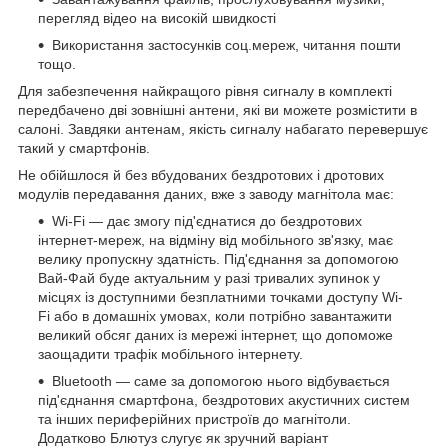
перегляд відео на високій швидкості
Використання застосунків соц.мереж, читання пошти
тощо.
Для забезпечення найкращого рівня сигналу в комплекті
передбачено дві зовнішні антени, які ви можете розмістити в
салоні. Завдяки антенам, якість сигналу набагато перевершує
такий у смартфонів.
Не обійшлося й без вбудованих бездротових і дротових
модулів передавання даних, вже з заводу магнітола має:
Wi-Fi — дає змогу під'єднатися до бездротових
інтернет-мереж, на відміну від мобільного зв'язку, має
велику пропускну здатність. Під'єднання за допомогою
Вай-Фай буде актуальним у разі тривалих зупинок у
місцях із доступними безплатними точками доступу Wi-
Fi або в домашніх умовах, коли потрібно завантажити
великий обсяг даних із мережі інтернет, що допоможе
заощадити трафік мобільного інтернету.
Bluetooth — саме за допомогою нього відбувається
під'єднання смартфона, бездротових акустичних систем
та інших периферійних пристроїв до магнітоли.
Додатково Блютуз слугує як зручний варіант