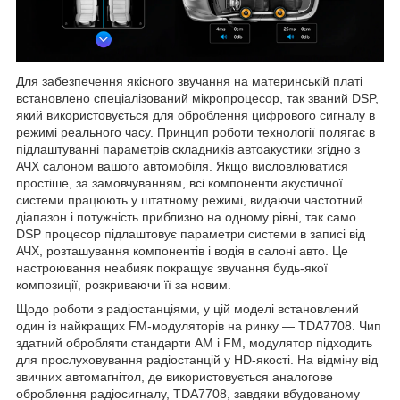
Для забезпечення якісного звучання на материнській платі
встановлено спеціалізований мікропроцесор, так званий DSP,
який використовується для оброблення цифрового сигналу в
режимі реального часу. Принцип роботи технології полягає в
підлаштуванні параметрів складників автоакустики згідно з
АЧХ салоном вашого автомобіля. Якщо висловлюватися
простіше, за замовчуванням, всі компоненти акустичної
системи працюють у штатному режимі, видаючи частотний
діапазон і потужність приблизно на одному рівні, так само
DSP процесор підлаштовує параметри системи в записі від
АЧХ, розташування компонентів і водія в салоні авто. Це
настроювання неабияк покращує звучання будь-якої
композиції, розкриваючи її за новим.
Щодо роботи з радіостанціями, у цій моделі встановлений
один із найкращих FM-модуляторів на ринку — TDA7708. Чип
здатний обробляти стандарти AM і FM, модулятор підходить
для прослуховування радіостанцій у HD-якості. На відміну від
звичних автомагнітол, де використовується аналогове
оброблення радіосигналу, TDA7708, завдяки вбудованому