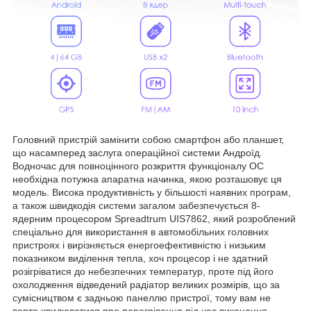
Головний пристрій замінити собою смартфон або планшет,
що насамперед заслуга операційної системи Андроїд.
Водночас для повноцінного розкриття функціоналу ОС
необхідна потужна апаратна начинка, якою розташовує ця
модель. Висока продуктивність у більшості наявних програм,
а також швидкодія системи загалом забезпечується 8-
ядерним процесором Spreadtrum UIS7862, який розроблений
спеціально для використання в автомобільних головних
пристроях і вирізняється енергоефективністю і низьким
показником виділення тепла, хоч процесор і не здатний
розігріватися до небезпечних температур, проте під його
охолодження відведений радіатор великих розмірів, що за
сумісництвом є задньою панеллю пристрої, тому вам не