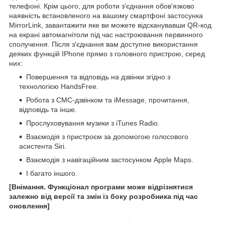
телефоні. Крім цього, для роботи з'єднання обов'язково
наявність встановленого на вашому смартфоні застосунка
MirrorLink, завантажити яке ви можете відсканувавши QR-код
на екрані автомагнітоли під час настроювання первинного
сполучення. Після з'єднання вам доступне використання
деяких функцій IPhone прямо з головного пристрою, серед
них:
Повершення та відповідь на дзвінки згідно з
технологією HandsFree.
Робота з СМС-дзвінком та iMessage, прочитання,
відповідь та інше.
Прослуховування музики з iTunes Radio.
Взаємодія з пристроєм за допомогою голосового
асистента Siri.
Взаємодія з навігаційним застосунком Apple Maps.
І багато іншого.
[Внімання. Функціонал програми може відрізнятися
залежно від версії та змін із боку розробника під час
оновлення]