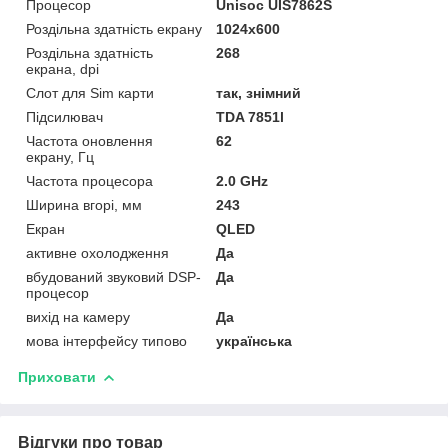
Процесор
Unisoc UIS7862S
Роздільна здатність екрану
1024х600
Роздільна здатність
268
екрана, dpi
Слот для Sim карти
так, знімний
Підсилювач
TDA 7851l
Частота оновлення
62
екрану, Гц
Частота процесора
2.0 GHz
Ширина вгорі, мм
243
Екран
QLED
активне охолодження
Да
вбудований звуковий DSP-
Да
процесор
вихід на камеру
Да
мова інтерфейсу типово
українська
Приховати
Відгуки про товар