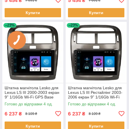
5 454
5 454
₴
₴
7 091 ₴
7 091 ₴
Купити
Купити
–23%
–23%
Штатна магнітола Lesko для
Штатна магнітола Lesko для
Lexus LS III 2000-2003 екран
Lexus LS III Рестайлінг 2003-
9" 1/16Gb Wi-Fi GPS Base
2006 екран 9" 1/16Gb Wi-Fi
Лексус 4 шт.
GPS Base 4 шт.
Готово до відправки 4 од.
Готово до відправки 4 од.
6 237
6 237
₴
₴
8 109 ₴
8 109 ₴
Купити
Купити