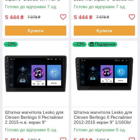
Base Шевроле Кобальт 7 шт.
Fi GPS Base 7 шт.
Готово до відправки 7 од.
Готово до відправки 7 од.
5 444
5 444
₴
₴
7 078 ₴
7 078 ₴
Купити
Купити
–23%
–23%
Подарунок
Штатна магнітола Lesko для
Штатна магнітола Lesko для
Citroen Berlingo II Рестайлінг
Citroen Berlingo II Рестайлінг
2 2015-н.в. екран 9"
2012-2015 екран 9" 1/16Gb/
1/16Gb/Wi-Fi GPS Optima 6шт
Wi-Fi GPS Optima 6шт
Готово до відправки 6 од.
Готово до відправки 6 од.