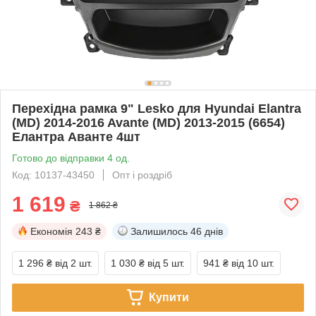
Перехідна рамка 9" Lesko для Hyundai Elantra
(MD) 2014-2016 Avante (MD) 2013-2015 (6654)
Елантра Аванте 4шт
Готово до відправки 4 од.
Код: 10137-43450
Опт і роздріб
1 619
₴
1 862 ₴
Економія
243 ₴
Залишилось
46 днів
1 296 ₴
від 2 шт.
1 030 ₴
від 5 шт.
941 ₴
від 10 шт.
Купити