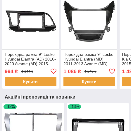
Перехідна рамка 9" Lesko
Перехідна рамка 9" Lesko
Пере
Hyundai Elantra (AD) 2016-
Hyundai Elantra (MD)
Kia 
2020 Avante (AD) 2015-
2011-2013 Avante (MD)
2015
2020 (6765) 4 шт.
2011-2013 (6656) Елантра
124N
994
1 086
1 4
₴
₴
1 144 ₴
1 249 ₴
Аванте 3шт
Купити
Купити
Акційні пропозиції та новинки
–13%
–13%