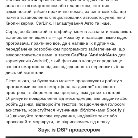
аналогією зі смартфоном або планшетом, істотних
відмінностей, дійсно практично немає, за винятком хіба що
пакета встановлених спеціалізованих автозастосунків, як-от
Кнопки керма, CarLink, Налаштування Авто та інше.
Серед особливостей інтерфейсу, можна зазначити можливість
встановлення віджетів — це може бути навігація, вікно відео
програвача, практично все, де є нативна їх підтримка,
передбачена розробником програмного забезпечення, що
використовується вами, а також
CarPlay
(
AndroidAuto
для
користувачів Android), який фактично клонує середовище
вашого смартфона під час під'єднання та переносить її на
дисплей магнітоли.
Після цього, ви буквально можете продовжувати роботу з
програмами вашого смартфона на дисплеї головного
пристрою, зі збереженням прогресу, всіх даних та історії.
Отримуйте повідомлення від месенджерів, відповідайте або
робіть дзвінки, відтворюйте текстові повідомлення голосом
асистента, користуйтеся музичними бібліотеками
Spotify
(і
ін.) виконуйте голосове керування, надівайте текст або
прокладайте маршрути, не відриваючись від шляху.
Звук із DSP процесором