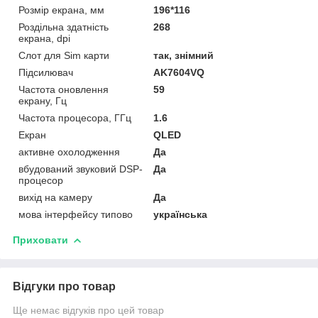
Розмір екрана, мм
196*116
Роздільна здатність
268
екрана, dpi
Слот для Sim карти
так, знімний
Підсилювач
AK7604VQ
Частота оновлення
59
екрану, Гц
Частота процесора, ГГц
1.6
Екран
QLED
активне охолодження
Да
вбудований звуковий DSP-
Да
процесор
вихід на камеру
Да
мова інтерфейсу типово
українська
Приховати
Відгуки про товар
Ще немає відгуків про цей товар