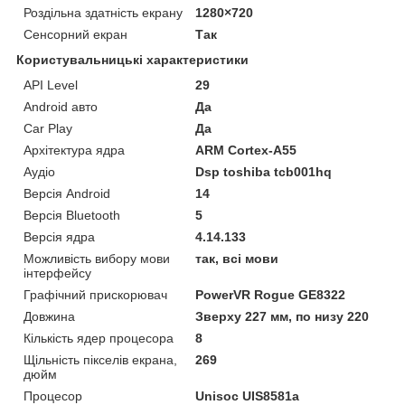
Роздільна здатність екрану
1280×720
Сенсорний екран
Так
Користувальницькі характеристики
API Level
29
Android авто
Да
Car Play
Да
Архітектура ядра
ARM Cortex-A55
Аудіо
Dsp toshiba tcb001hq
Версія Android
14
Версія Bluetooth
5
Версія ядра
4.14.133
Можливість вибору мови
так, всі мови
інтерфейсу
Графічний прискорювач
PowerVR Rogue GE8322
Довжина
Зверху 227 мм, по низу 220
Кількість ядер процесора
8
Щільність пікселів екрана,
269
дюйм
Процесор
Unisoc UIS8581a