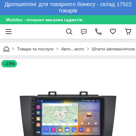
Дропшиппінг для товарного бізнесу - склад 17522
товарів
Mobiloz - інтернет-магазин гаджетів
Товари та послуги
Авто-, мото
Штатні автомагнітоли
–23%