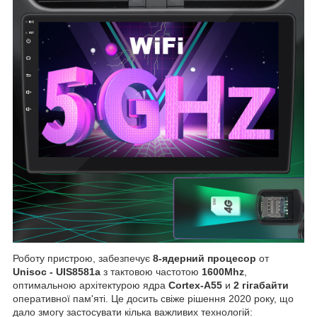
Роботу пристрою, забезпечує
8-ядерний процесор
от
Unisoc - UIS8581a
з тактовою частотою
1600Mhz
,
оптимальною архітектурою ядра
Cortex-A55
и
2 гігабайти
оперативної пам'яті. Це досить свіже рішення 2020 року, що
дало змогу застосувати кілька важливих технологій: