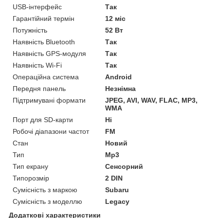
USB-інтерфейс
Так
Гарантійний термін
12 міс
Потужність
52 Вт
Наявність Bluetooth
Так
Наявність GPS-модуля
Так
Наявність Wi-Fi
Так
Операційна система
Android
Передня панель
Незнімна
Підтримувані формати
JPEG, AVI, WAV, FLAC, MP3,
WMA
Порт для SD-карти
Ні
Робочі діапазони частот
FM
Стан
Новий
Тип
Mp3
Тип екрану
Сенсорний
Типорозмір
2 DIN
Сумісність з маркою
Subaru
Сумісність з моделлю
Legacy
Додаткові характеристики