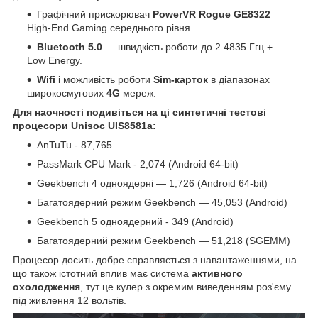
Графічний прискорювач
PowerVR Rogue GE8322
High-End Gaming середнього рівня.
Bluetooth 5.0
— швидкість роботи до 2.4835 Ггц +
Low Energy.
Wifi
і можливість роботи
Sim-карток
в діапазонах
широкосмугових
4G
мереж.
Для наочності подивіться на ці синтетичні тестові
процесори Unisoc UIS8581a
:
AnTuTu - 87,765
PassMark CPU Mark - 2,074 (Android 64-bit)
Geekbench 4 одноядерні — 1,726 (Android 64-bit)
Багатоядерний режим Geekbench — 45,053 (Android)
Geekbench 5 одноядерний - 349 (Android)
Багатоядерний режим Geekbench — 51,218 (SGEMM)
Процесор досить добре справляється з навантаженнями, на
що також істотний вплив має система
активного
охолодження
, тут це кулер з окремим виведенням роз'єму
під живлення 12 вольтів.