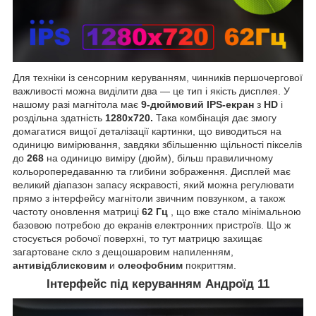
Для техніки із сенсорним керуванням, чинників першочергової
важливості можна виділити два — це тип і якість дисплея. У
нашому разі магнітола має
9-дюймовий IPS-екран
з
HD
і
роздільна здатність
1280х720.
Така комбінація дає змогу
домагатися вищої деталізації картинки, що виводиться на
одиницю вимірювання, завдяки збільшенню щільності пікселів
до
268
на одиницю виміру (дюйм), більш правиличному
кольоропередаванню та глибини зображення. Дисплей має
великий діапазон запасу яскравості, який можна регулювати
прямо з інтерфейсу магнітоли звичним повзунком, а також
частоту оновлення матриці
62 Гц
, що вже стало мінімальною
базовою потребою до екранів електронних пристроїв. Що ж
стосується робочої поверхні, то тут матрицю захищає
загартоване скло з дещошаровим напиленням,
антивідблисковим
и
олеофобним
покриттям.
Інтерфейс під керуванням Андроїд 11