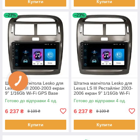
Купити
Купити
–23%
–23%
Штатна магнітола Lesko для
Штатна магнітола Lesko для
Lexus LS III 2000-2003 екран
Lexus LS III Рестайлінг 2003-
9" 1/16Gb Wi-Fi GPS Base
2006 екран 9" 1/16Gb Wi-Fi
Лексус 4 шт.
GPS Base 4 шт.
Готово до відправки 4 од.
Готово до відправки 4 од.
6 237
6 237
₴
₴
8 109 ₴
8 109 ₴
Купити
Купити