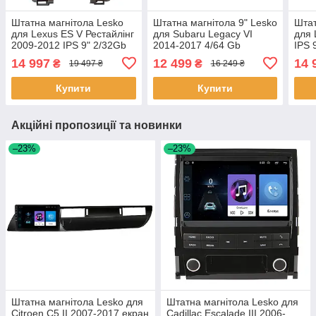
Штатна магнітола Lesko
Штатна магнітола 9" Lesko
Штат
для Lexus ES V Рестайлінг
для Subaru Legacy VI
для 
2009-2012 IPS 9" 2/32Gb
2014-2017 4/64 Gb
IPS 
CarPlay 4G Wi-Fi GPS
CarPlay 4G Wi-Fi GPS
Wi-F
14 997
12 499
14 
₴
₴
19 497 ₴
16 249 ₴
Prime 2 шт.
Prime IPS 8 ядер Суб 2шт
шт.
Купити
Купити
Акційні пропозиції та новинки
–23%
–23%
Штатна магнітола Lesko для
Штатна магнітола Lesko для
Citroen C5 II 2007-2017 екран
Cadillac Escalade III 2006-