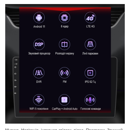
Музика, Навігація, інтернет, зв'язок, відео, Програми, Зручний