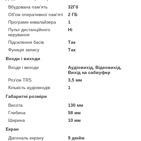
Вбудована пам'ять
32Гб
Об'єм оперативної пам'яті
2 ГБ
Програми еквалайзера
1
Пульт дистанційного
Ні
керування
Підсилення басів
Так
Функція запису
Так
Входи і виходи
Входи і виходи
Аудіовихід, Відеовихід,
Вихід на сабвуфер
Роз'єм TRS
3,5 мм
Кількість аудіовходів
1
Габаритні розміри
Висота
130 мм
Глибина
58 мм
Ширина
10 мм
Екран
Діагональ екрану
9 дюйм