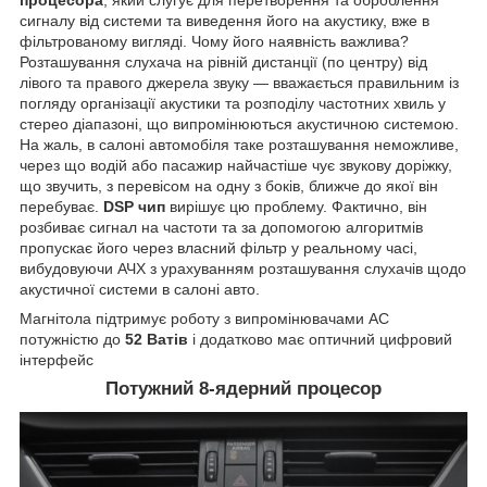
процесора
, який слугує для перетворення та оброблення
сигналу від системи та виведення його на акустику, вже в
фільтрованому вигляді. Чому його наявність важлива?
Розташування слухача на рівній дистанції (по центру) від
лівого та правого джерела звуку — вважається правильним із
погляду організації акустики та розподілу частотних хвиль у
стерео діапазоні, що випромінюються акустичною системою.
На жаль, в салоні автомобіля таке розташування неможливе,
через що водій або пасажир найчастіше чує звукову доріжку,
що звучить, з перевісом на одну з боків, ближче до якої він
перебуває.
DSP чип
вирішує цю проблему. Фактично, він
розбиває сигнал на частоти та за допомогою алгоритмів
пропускає його через власний фільтр у реальному часі,
вибудовуючи АЧХ з урахуванням розташування слухачів щодо
акустичної системи в салоні авто.
Магнітола підтримує роботу з випромінювачами АС
потужністю до
52 Ватів
і додатково має оптичний цифровий
інтерфейс
Потужний 8-ядерний процесор