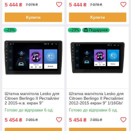
5 444
5 444
₴
₴
7 078 ₴
7 078 ₴
Купити
Купити
–23%
–23%
Подарунок
Штатна магнітола Lesko для
Штатна магнітола Lesko для
Citroen Berlingo II Рестайлінг
Citroen Berlingo II Рестайлінг
2 2015-н.в. екран 9"
2012-2015 екран 9" 1/16Gb/
1/16Gb/Wi-Fi GPS Optima 6шт
Wi-Fi GPS Optima 6шт
Готово до відправки 6 од.
Готово до відправки 6 од.
5 454
5 454
₴
₴
7 091 ₴
7 091 ₴