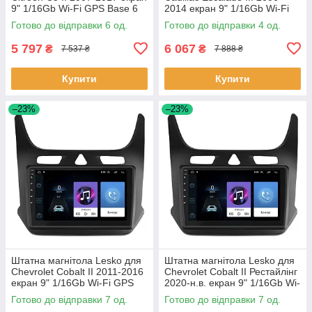
9" 1/16Gb Wi-Fi GPS Base 6
2014 екран 9" 1/16Gb Wi-Fi
шт.
GPS Base Каміллак 4 шт.
Готово до відправки 6 од.
Готово до відправки 4 од.
5 797
6 067
₴
₴
7 537 ₴
7 888 ₴
Купити
Купити
–23%
–23%
Штатна магнітола Lesko для
Штатна магнітола Lesko для
Chevrolet Cobalt II 2011-2016
Chevrolet Cobalt II Рестайлінг
екран 9" 1/16Gb Wi-Fi GPS
2020-н.в. екран 9" 1/16Gb Wi-
Base Шевроле Кобальт 7 шт.
Fi GPS Base 7 шт.
Готово до відправки 7 од.
Готово до відправки 7 од.