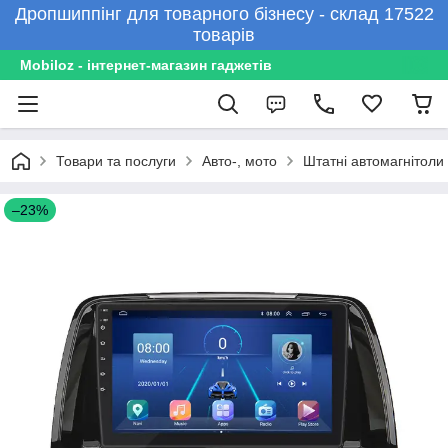
Дропшиппінг для товарного бізнесу - склад 17522
товарів
Mobiloz - інтернет-магазин гаджетів
Товари та послуги
Авто-, мото
Штатні автомагнітоли
–23%