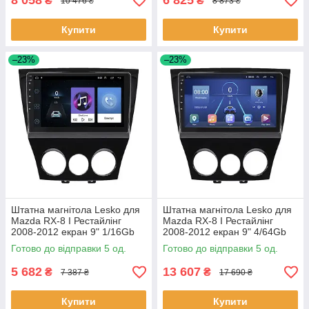
8 058
6 825
₴
₴
10 476 ₴
8 873 ₴
Купити
Купити
–23%
–23%
Штатна магнітола Lesko для
Штатна магнітола Lesko для
Mazda RX-8 I Рестайлінг
Mazda RX-8 I Рестайлінг
2008-2012 екран 9" 1/16Gb
2008-2012 екран 9" 4/64Gb
Wi-Fi GPS Base 5 шт.
4G Wi-Fi GPS Top 5 шт.
Готово до відправки 5 од.
Готово до відправки 5 од.
5 682
13 607
₴
₴
7 387 ₴
17 690 ₴
Купити
Купити