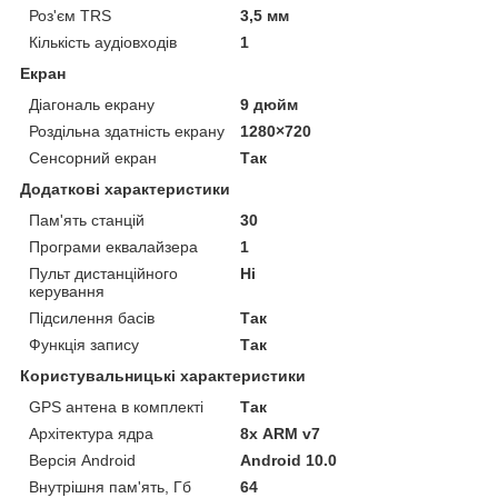
Роз'єм TRS
3,5 мм
Кількість аудіовходів
1
Екран
Діагональ екрану
9 дюйм
Роздільна здатність екрану
1280×720
Сенсорний екран
Так
Додаткові характеристики
Пам'ять станцій
30
Програми еквалайзера
1
Пульт дистанційного
Ні
керування
Підсилення басів
Так
Функція запису
Так
Користувальницькі характеристики
GPS антена в комплекті
Так
Архітектура ядра
8х ARM v7
Версія Android
Android 10.0
Внутрішня пам'ять, Гб
64