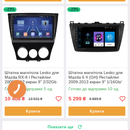
–23%
–23%
Штатна магнітола Lesko для
Штатна магнітола Lesko для
Mazda RX-8 I Рестайлінг
Mazda 6 II (GH) Рестайлінг
2008-2012 екран 9" 2/32Gb
2009-2013 екран 9" 1/16Gb/
4G Wi-Fi GPS Top 5 шт.
Wi-Fi Optima GPS Androi 10
Готово до відправки 5 од.
Готово до відправки 10 од.
шт.
10 408
5 299
₴
₴
13 531 ₴
6 889 ₴
Купити
Купити
Показати ще