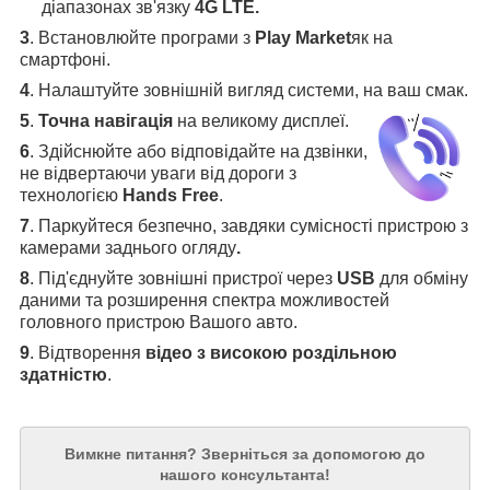
діапазонах зв'язку
4G LTE.
3
.
Встановлюйте програми з
Play Market
як на
смартфоні.
4
.
Налаштуйте зовнішній вигляд системи, на ваш смак.
5
.
Точна навігація
на великому дисплеї
.
6
.
Здійснюйте або відповідайте на дзвінки,
не відвертаючи уваги від дороги з
технологією
Hands Free
.
7
. Паркуйтеся безпечно, завдяки сумісності пристрою з
камерами заднього огляду
.
8
. Під'єднуйте зовнішні пристрої через
USB
для обміну
даними та розширення спектра можливостей
головного пристрою Вашого авто.
9
. Відтворення
відео з високою роздільною
здатністю
.
Вимкне питання?
Зверніться за допомогою до
нашого консультанта!