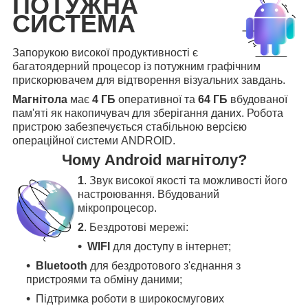
ПОТУЖНА
СИСТЕМА
Запорукою високої продуктивності є
багатоядерний процесор із потужним графічним
прискорювачем для відтворення візуальних завдань.
Магнітола
має
4 ГБ
оперативної та
64 ГБ
вбудованої
пам'яті як накопичувач для зберігання даних. Робота
пристрою забезпечується стабільною версією
операційної системи ANDROID.
Чому Android магнітолу?
1
. Звук високої якості та можливості його
настроювання. Вбудований
мікропроцесор.
2
. Бездротові мережі:
WIFI
для доступу в інтернет;
Bluetooth
для бездротового з'єднання з
пристроями та обміну даними;
Підтримка роботи в широкосмугових