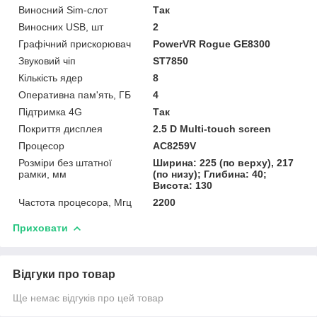
Виносний Sim-слот
Так
Виносних USB, шт
2
Графічний прискорювач
PowerVR Rogue GE8300
Звуковий чіп
ST7850
Кількість ядер
8
Оперативна пам'ять, ГБ
4
Підтримка 4G
Так
Покриття дисплея
2.5 D Multi-touch screen
Процесор
AC8259V
Розміри без штатної
Ширина: 225 (по верху), 217
рамки, мм
(по низу); Глибина: 40;
Висота: 130
Частота процесора, Мгц
2200
Приховати
Відгуки про товар
Ще немає відгуків про цей товар