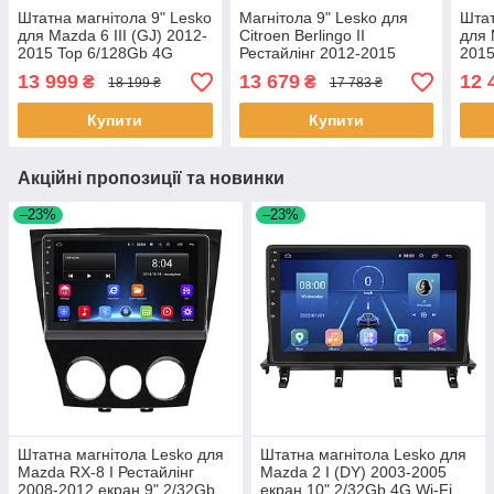
Штатна магнітола 9" Lesko
Магнітола 9" Lesko для
Штат
для Mazda 6 III (GJ) 2012-
Citroen Berlingo II
для 
2015 Top 6/128Gb 4G
Рестайлінг 2012-2015
2015
Android Мазда 9 шт.
4/64Gb CarPlay 4G Wi-Fi
Prim
13 999
13 679
12 
₴
₴
18 199 ₴
17 783 ₴
GPS Prime 6шт
Купити
Купити
Акційні пропозиції та новинки
–23%
–23%
Штатна магнітола Lesko для
Штатна магнітола Lesko для
Mazda RX-8 I Рестайлінг
Mazda 2 I (DY) 2003-2005
2008-2012 екран 9" 2/32Gb
екран 10" 2/32Gb 4G Wi-Fi