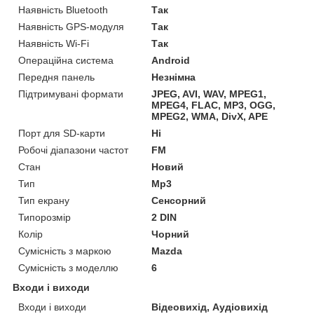
Наявність Bluetooth
Так
Наявність GPS-модуля
Так
Наявність Wi-Fi
Так
Операційна система
Android
Передня панель
Незнімна
Підтримувані формати
JPEG, AVI, WAV, MPEG1,
MPEG4, FLAC, MP3, OGG,
MPEG2, WMA, DivX, APE
Порт для SD-карти
Ні
Робочі діапазони частот
FM
Стан
Новий
Тип
Mp3
Тип екрану
Сенсорний
Типорозмір
2 DIN
Колір
Чорний
Сумісність з маркою
Mazda
Сумісність з моделлю
6
Входи і виходи
Входи і виходи
Відеовихід, Аудіовихід