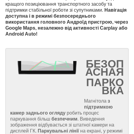
кращого позиціювання транспортного засобу та
підтримки стабільної роботи зі супутниками.
Навігація
доступна і в режимі безпосереднього
використання головного Андроїд пристрою, через
Google Maps, незалежно від активності Carplay або
Android Auto!
БЕЗОП
АСНАЯ
ПАРКО
ВКА
Магнітола
з
підтримкою
камер заднього огляду
робить процес
паркування більш
безпечним
. Виведення
зображення відбувається зі штатної камери на
дисплей ГК.
Паркувальні лінії
на екрані, у режимі