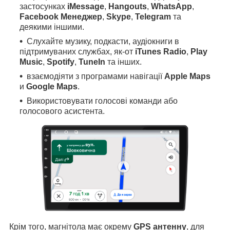
застосунках
iMessage
,
Hangouts
,
WhatsApp
,
Facebook Менеджер
,
Skype
,
Telegram
та
деякими іншими.
Слухайте музику, подкасти, аудіокниги в
підтримуваних службах, як-от
iTunes Radio
,
Play
Music
,
Spotify
,
TuneIn
та інших.
взаємодіяти з програмами навігації
Apple Maps
и
Google Maps
.
Використовувати голосові команди або
голосового асистента.
Крім того, магнітола має окрему
GPS антенну
, для