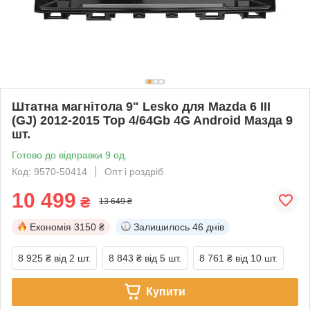
Штатна магнітола 9" Lesko для Mazda 6 III
(GJ) 2012-2015 Top 4/64Gb 4G Android Мазда 9
шт.
Готово до відправки 9 од.
Код: 9570-50414
Опт і роздріб
10 499
₴
13 649 ₴
Економія
3150 ₴
Залишилось
46 днів
8 925 ₴
від 2 шт.
8 843 ₴
від 5 шт.
8 761 ₴
від 10 шт.
Купити