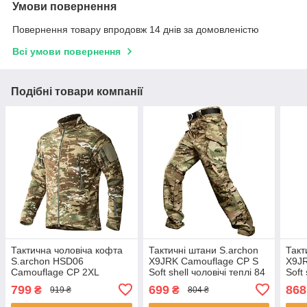
Умови повернення
Повернення товару впродовж 14 днів за домовленістю
Всі умови повернення
Подібні товари компанії
Тактична чоловіча кофта
Тактичні штани S.archon
Такт
S.archon HSD06
X9JRK Camouflage CP S
X9J
Camouflage CP 2XL
Soft shell чоловічі теплі 84
Soft 
толстовка флісова 17 шт.
шт.
шт.
799
699
868
₴
₴
919 ₴
804 ₴