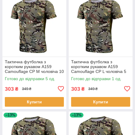
Тактична футболка з
Тактична футболка з
коротким рукавом A159
коротким рукавом A159
Camouflage CP M чоловіча 10
Camouflage CP L чоловіча 5
шт.
шт.
Готово до відправки 5 од.
Готово до відправки 1 од.
303
303
₴
₴
349 ₴
349 ₴
Купити
Купити
–13%
–13%