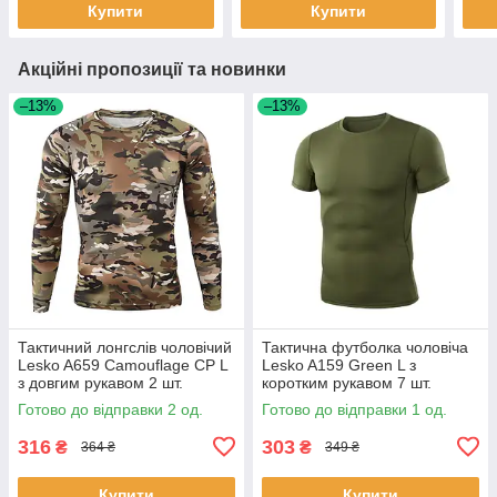
Купити
Купити
Акційні пропозиції та новинки
–13%
–13%
Тактичний лонгслів чоловічий
Тактична футболка чоловіча
Lesko A659 Camouflage CP L
Lesko A159 Green L з
з довгим рукавом 2 шт.
коротким рукавом 7 шт.
Готово до відправки 2 од.
Готово до відправки 1 од.
316
303
₴
₴
364 ₴
349 ₴
Купити
Купити