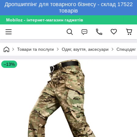
Дропшиппінг для товарного бізнесу - склад 17522
товарів
Mobiloz - інтернет-магазин гаджетів
Товари та послуги
Одяг, взуття, аксесуари
Спецодяг 
–13%