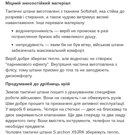
Міцний зносостійкий матеріал
Тактичні штани виготовлені з тканини Softshell, яка стійка до
розривів і стирання, а також чудово витримує великі
навантаження. Інші переваги матеріалу:
водонепроникність — виріб не промокає в разі
потрапляння бризок або невеликого дощу;
непродувність — яким би не був вітер, військові штани
забезпечать максимальний комфорт.
Виріб добре зберігає тепло, але водночас не створює
"парникового ефекту". Внутрішня частина виготовлена з
флісу, тому штани приємні до тіла та не заподіюють
дискомфорту.
Продуманий до дрібниць крій
Зимові тактичні штани пошиті з урахуванням специфіки
роботи військових. Вони не сковують і не обмежують рухів.
Шви добре прошиті та призначені для активної експлуатації.
У виробі 8 кишень. Чотири на стегнах — двоє на блискавці та
двоє закриваються клапанами. Ще два спереду та два ззаду
відкритого типу. Вони вмістять інструменти, телефон та інші
необхідні предмети.
Чоловічі тактичні штани S.archon X9JRK збережуть тепло,