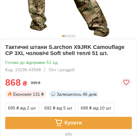
Тактичні штани S.archon X9JRK Camouflage
CP 3XL чоловічі Soft shell теплі 51 шт.
Готово до відправки 51 од.
Код: 10195-43948
Опт і роздріб
868
₴
999 ₴
Економія
131 ₴
Залишилось
46 днів
695 ₴
від 2 шт.
692 ₴
від 5 шт.
688 ₴
від 10 шт.
Купити
або