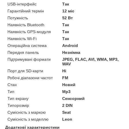
USB-інтерфейс
Так
Гарантійний термін
12 міс
Потужність
52 Вт
Наявність Bluetooth
Так
Наявність GPS-модуля
Так
Наявність Wi-Fi
Так
Операційна система
Android
Передня панель
Незнімна
Підтримувані формати
JPEG, FLAC, AVI, WMA, MP3,
WAV
Порт для SD-карти
Ні
Робочі діапазони частот
FM
Стан
Новий
Тип
Mp3
Тип екрану
Сенсорний
Типорозмір
2 DIN
Сумісність з маркою
Seat
Сумісність з моделлю
Leon
Додаткові характеристики