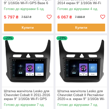
9" 1/16Gb Wi-Fi GPS Base 6
2014 екран 9" 1/16Gb Wi-Fi
шт.
GPS Base Каміллак 4 шт.
Готово до відправки 6 од.
Готово до відправки 4 од.
5 797
6 067
₴
₴
7 537 ₴
7 888 ₴
Купити
Купити
–23%
–23%
Штатна магнітола Lesko для
Штатна магнітола Lesko для
Chevrolet Cobalt II 2011-2016
Chevrolet Cobalt II Рестайлінг
екран 9" 1/16Gb Wi-Fi GPS
2020-н.в. екран 9" 1/16Gb Wi-
Base Шевроле Кобальт 7 шт.
Fi GPS Base 7 шт.
Готово до відправки 7 од.
Готово до відправки 7 од.