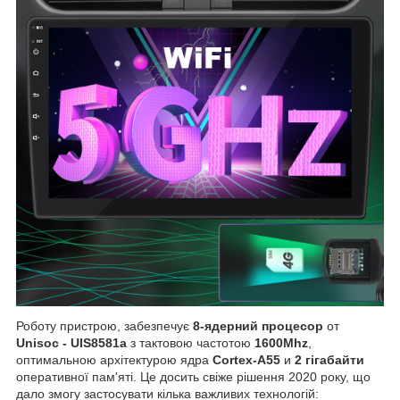
Роботу пристрою, забезпечує
8-ядерний процесор
от
Unisoc - UIS8581a
з тактовою частотою
1600Mhz
,
оптимальною архітектурою ядра
Cortex-A55
и
2 гігабайти
оперативної пам'яті. Це досить свіже рішення 2020 року, що
дало змогу застосувати кілька важливих технологій: