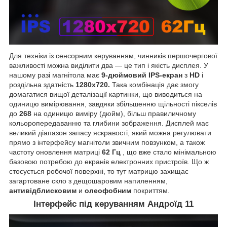
Для техніки із сенсорним керуванням, чинників першочергової
важливості можна виділити два — це тип і якість дисплея. У
нашому разі магнітола має
9-дюймовий IPS-екран
з
HD
і
роздільна здатність
1280х720.
Така комбінація дає змогу
домагатися вищої деталізації картинки, що виводиться на
одиницю вимірювання, завдяки збільшенню щільності пікселів
до
268
на одиницю виміру (дюйм), більш правиличному
кольоропередаванню та глибини зображення. Дисплей має
великий діапазон запасу яскравості, який можна регулювати
прямо з інтерфейсу магнітоли звичним повзунком, а також
частоту оновлення матриці
62 Гц
, що вже стало мінімальною
базовою потребою до екранів електронних пристроїв. Що ж
стосується робочої поверхні, то тут матрицю захищає
загартоване скло з дещошаровим напиленням,
антивідблисковим
и
олеофобним
покриттям.
Інтерфейс під керуванням Андроїд 11