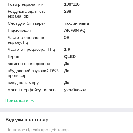
Розмір екрана, мм
196*116
Роздільна здатність
268
екрана, dpi
Слот для Sim карти
так, знімний
Підсилювач
AK7604VQ
Частота оновлення
59
екрану, Гц
Частота процесора, ГГц
1.6
Екран
QLED
активне охолодження
Да
вбудований звуковий DSP-
Да
процесор
вихід на камеру
Да
мова інтерфейсу типово
українська
Приховати
Відгуки про товар
Ще немає відгуків про цей товар