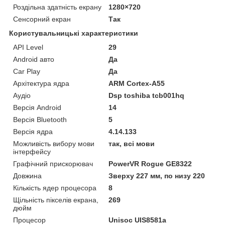
Роздільна здатність екрану
1280×720
Сенсорний екран
Так
Користувальницькі характеристики
API Level
29
Android авто
Да
Car Play
Да
Архітектура ядра
ARM Cortex-A55
Аудіо
Dsp toshiba tcb001hq
Версія Android
14
Версія Bluetooth
5
Версія ядра
4.14.133
Можливість вибору мови
так, всі мови
інтерфейсу
Графічний прискорювач
PowerVR Rogue GE8322
Довжина
Зверху 227 мм, по низу 220
Кількість ядер процесора
8
Щільність пікселів екрана,
269
дюйм
Процесор
Unisoc UIS8581a