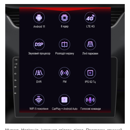
Музика, Навігація, інтернет, зв'язок, відео, Програми, зручний