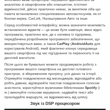
аналогією зі смартфоном або планшетом, істотних
відмінностей, дійсно практично немає, за винятком хіба що
пакета встановлених спеціалізованих автозастосунків, як-от
Кнопки керма, CarLink, Налаштування Авто та інше.
Серед особливостей інтерфейсу, можна зазначити можливість
встановлення віджетів — це може бути навігація, вікно відео
програвача, практично все, де є нативна їх підтримка,
передбачена розробником програмного забезпечення, що
використовується вами, а також
CarPlay
(
AndroidAuto
для
користувачів Android), який фактично клонує середовище
вашого смартфона під час під'єднання та переносить її на
дисплей магнітоли.
Після цього ви буквально можете продовжувати роботу з
програмами вашого смартфона на дисплеї головного
пристрою, зі збереженням прогресу, усіх даних та історії.
Отримуйте повідомлення від месенджерів, відповідайте або
робіть дзвінки, відтворюйте текстові повідомлення голосом
асистента, користуйтеся музичними бібліотеками
Spotify
(і
ін.) виконуйте голосове керування, надівайте текст або
прокладайте маршрути, не відриваючись від шляху.
Звук із DSP процесором