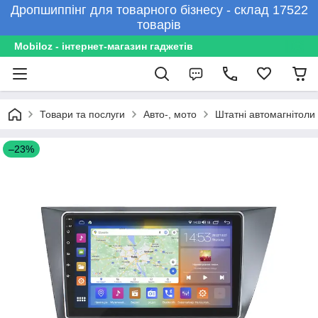
Дропшиппінг для товарного бізнесу - склад 17522
товарів
Mobiloz - інтернет-магазин гаджетів
Товари та послуги
Авто-, мото
Штатні автомагнітоли
–23%