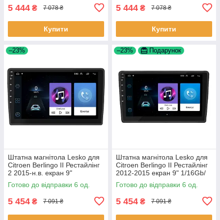
5 444
5 444
₴
₴
7 078 ₴
7 078 ₴
Купити
Купити
–23%
–23%
Подарунок
Штатна магнітола Lesko для
Штатна магнітола Lesko для
Citroen Berlingo II Рестайлінг
Citroen Berlingo II Рестайлінг
2 2015-н.в. екран 9"
2012-2015 екран 9" 1/16Gb/
1/16Gb/Wi-Fi GPS Optima 6шт
Wi-Fi GPS Optima 6шт
Готово до відправки 6 од.
Готово до відправки 6 од.
5 454
5 454
₴
₴
7 091 ₴
7 091 ₴