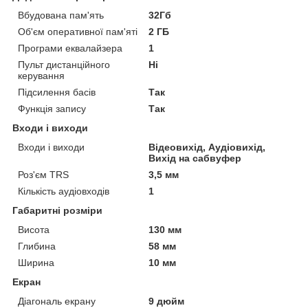
Вбудована пам'ять
32Гб
Об'єм оперативної пам'яті
2 ГБ
Програми еквалайзера
1
Пульт дистанційного
Ні
керування
Підсилення басів
Так
Функція запису
Так
Входи і виходи
Входи і виходи
Відеовихід, Аудіовихід,
Вихід на сабвуфер
Роз'єм TRS
3,5 мм
Кількість аудіовходів
1
Габаритні розміри
Висота
130 мм
Глибина
58 мм
Ширина
10 мм
Екран
Діагональ екрану
9 дюйм