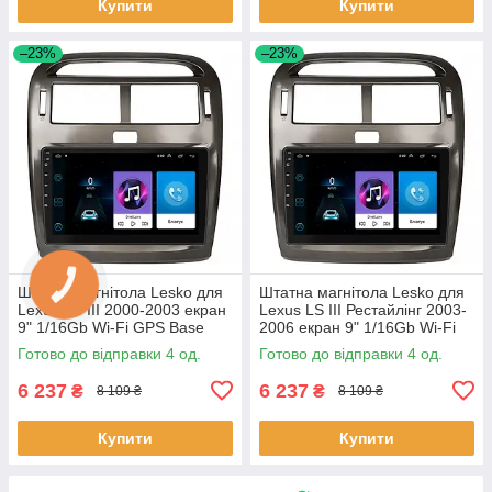
Купити
Купити
–23%
–23%
Штатна магнітола Lesko для
Штатна магнітола Lesko для
Lexus LS III 2000-2003 екран
Lexus LS III Рестайлінг 2003-
9" 1/16Gb Wi-Fi GPS Base
2006 екран 9" 1/16Gb Wi-Fi
Лексус 4 шт.
GPS Base 4 шт.
Готово до відправки 4 од.
Готово до відправки 4 од.
6 237
6 237
₴
₴
8 109 ₴
8 109 ₴
Купити
Купити