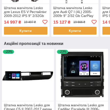
Штатна магнітола Lesko
Штатна магнітола Lesko
Штат
для Lexus ES V Рестайлінг
для Audi Q7 I (4L) 2005-
для 
2009-2012 IPS 9" 2/32Gb
2009г 9" 2/32 Gb CarPlay
IPS 
CarPlay 4G Wi-Fi GPS
4G Wi-Fi GPS Prime IPS
Wi-F
14 997
15 127
14 
₴
₴
19 497 ₴
19 666 ₴
Prime 2 шт.
3шт
шт.
Купити
Купити
Акційні пропозиції та новинки
–23%
–23%
Штатна магнітола Lesko для
Штатна магнітола Lesko для
Citroen C5 II 2007-2017 екран
Cadillac Escalade III 2006-