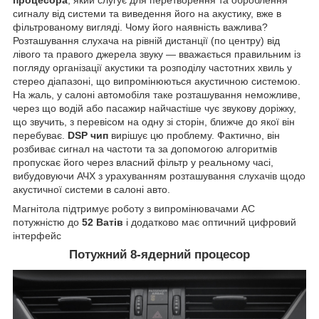
процесора
, який слугує для перетворення та оброблення
сигналу від системи та виведення його на акустику, вже в
фільтрованому вигляді. Чому його наявність важлива?
Розташування слухача на рівній дистанції (по центру) від
лівого та правого джерела звуку — вважається правильним із
погляду організації акустики та розподілу частотних хвиль у
стерео діапазоні, що випромінюються акустичною системою.
На жаль, у салоні автомобіля таке розташування неможливе,
через що водій або пасажир найчастіше чує звукову доріжку,
що звучить, з перевісом на одну зі сторін, ближче до якої він
перебуває.
DSP чип
вирішує цю проблему. Фактично, він
розбиває сигнал на частоти та за допомогою алгоритмів
пропускає його через власний фільтр у реальному часі,
вибудовуючи АЧХ з урахуванням розташування слухачів щодо
акустичної системи в салоні авто.
Магнітола підтримує роботу з випромінювачами АС
потужністю до
52 Ватів
і додатково має оптичний цифровий
інтерфейс
Потужний 8-ядерний процесор