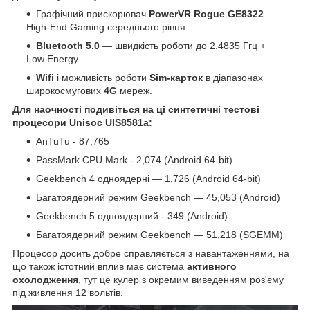
Графічний прискорювач
PowerVR Rogue GE8322
High-End Gaming середнього рівня.
Bluetooth 5.0
— швидкість роботи до 2.4835 Ггц +
Low Energy.
Wifi
і можливість роботи
Sim-карток
в діапазонах
широкосмугових
4G
мереж.
Для наочності подивіться на ці синтетичні тестові
процесори Unisoc UIS8581a
:
AnTuTu - 87,765
PassMark CPU Mark - 2,074 (Android 64-bit)
Geekbench 4 одноядерні — 1,726 (Android 64-bit)
Багатоядерний режим Geekbench — 45,053 (Android)
Geekbench 5 одноядерний - 349 (Android)
Багатоядерний режим Geekbench — 51,218 (SGEMM)
Процесор досить добре справляється з навантаженнями, на
що також істотний вплив має система
активного
охолодження
, тут це кулер з окремим виведенням роз'єму
під живлення 12 вольтів.