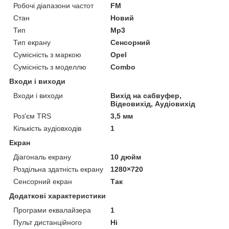
Робочі діапазони частот
FM
Стан
Новий
Тип
Mp3
Тип екрану
Сенсорний
Сумісність з маркою
Opel
Сумісність з моделлю
Combo
Входи і виходи
Входи і виходи
Вихід на сабвуфер,
Відеовихід, Аудіовихід
Роз'єм TRS
3,5 мм
Кількість аудіовходів
1
Екран
Діагональ екрану
10 дюйм
Роздільна здатність екрану
1280×720
Сенсорний екран
Так
Додаткові характеристики
Програми еквалайзера
1
Пульт дистанційного
Ні