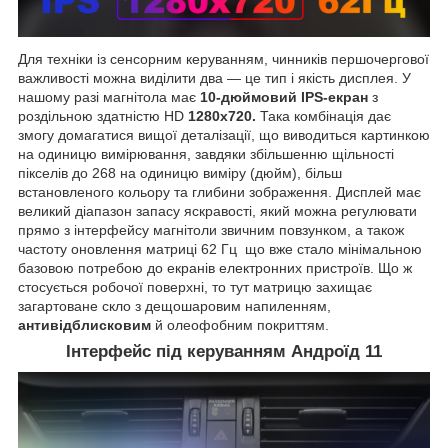
Для техніки із сенсорним керуванням, чинників першочергової
важливості можна виділити два — це тип і якість дисплея. У
нашому разі магнітола має
10-дюймовий IPS-екран
з
роздільною здатністю HD
1280х720.
Така комбінація дає
змогу домагатися вищої деталізації, що виводиться картинкою
на одиницю вимірювання, завдяки збільшенню щільності
пікселів до 268 на одиницю виміру (дюйм), більш
встановленого кольору та глибини зображення. Дисплей має
великий діапазон запасу яскравості, який можна регулювати
прямо з інтерфейсу магнітоли звичним повзунком, а також
частоту оновлення матриці 62 Гц що вже стало мінімальною
базовою потребою до екранів електронних пристроїв. Що ж
стосується робочої поверхні, то тут матрицю захищає
загартоване скло з дещошаровим напиленням,
антивідблисковим
й олеофобним покриттям.
Інтерфейс під керуванням Андроїд 11