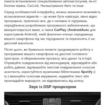
пакета встановлених спеціалізованих автозастосунків, як-от
Кнопки керма, CarLink, Налаштування Авто та інше.
Серед особливостей інтерфейсу, можна зазначити можливість
встановлення віджетів — це може бути навігація, вікно відео
програвача, практично все, де є нативна їх підтримка,
передбачена розробником програмного забезпечення, що
використовується вами, а також
CarPlay
(
AndroidAuto
для
користувачів Android), який фактично клонує середовище
вашого смартфона під час під'єднання та переносить її на
дисплей магнітоли.
Після цього, ви буквально можете продовжувати роботу з
програмами вашого смартфона на дисплеї головного
пристрою, зі збереженням прогресу, всіх даних та історії.
Отримуйте повідомлення від месенджерів, відповідайте або
робіть дзвінки, відтворюйте текстові повідомлення голосом
асистента, користуйтеся музичними бібліотеками
Spotify
(і
ін.) виконуйте голосове керування, надівайте текст або
прокладайте маршрути, не відриваючись від шляху.
Звук із DSP процесором