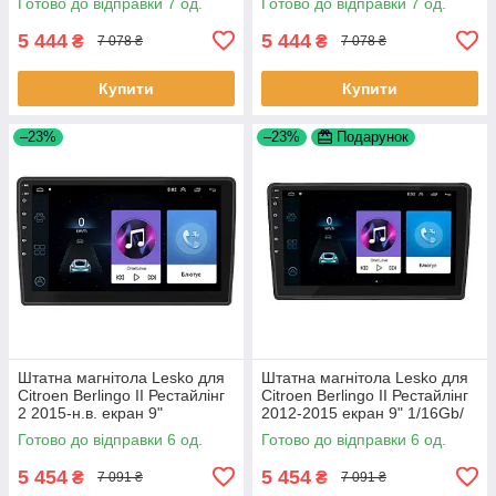
Готово до відправки 7 од.
Готово до відправки 7 од.
5 444
5 444
₴
₴
7 078 ₴
7 078 ₴
Купити
Купити
–23%
–23%
Подарунок
Штатна магнітола Lesko для
Штатна магнітола Lesko для
Citroen Berlingo II Рестайлінг
Citroen Berlingo II Рестайлінг
2 2015-н.в. екран 9"
2012-2015 екран 9" 1/16Gb/
1/16Gb/Wi-Fi GPS Optima 6шт
Wi-Fi GPS Optima 6шт
Готово до відправки 6 од.
Готово до відправки 6 од.
5 454
5 454
₴
₴
7 091 ₴
7 091 ₴