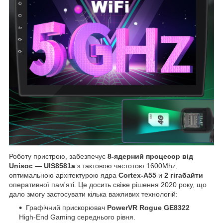
Роботу пристрою, забезпечує
8-ядерний процесор від
Unisoc — UIS8581a
з тактовою частотою 1600Mhz,
оптимальною архітектурою ядра
Cortex-A55
и
2 гігабайти
оперативної пам'яті. Це досить свіже рішення 2020 року, що
дало змогу застосувати кілька важливих технологій:
Графічний прискорювач
PowerVR Rogue GE8322
High-End Gaming середнього рівня.