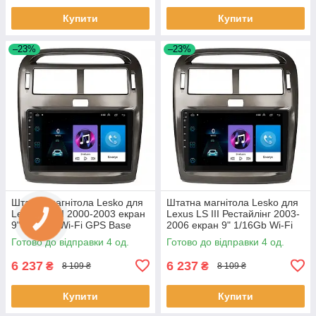
Купити
Купити
–23%
–23%
Штатна магнітола Lesko для
Штатна магнітола Lesko для
Lexus LS III 2000-2003 екран
Lexus LS III Рестайлінг 2003-
9" 1/16Gb Wi-Fi GPS Base
2006 екран 9" 1/16Gb Wi-Fi
Лексус 4 шт.
GPS Base 4 шт.
Готово до відправки 4 од.
Готово до відправки 4 од.
6 237
6 237
₴
₴
8 109 ₴
8 109 ₴
Купити
Купити