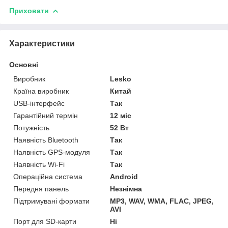
Приховати
Характеристики
Основні
Виробник
Lesko
Країна виробник
Китай
USB-інтерфейс
Так
Гарантійний термін
12 міс
Потужність
52 Вт
Наявність Bluetooth
Так
Наявність GPS-модуля
Так
Наявність Wi-Fi
Так
Операційна система
Android
Передня панель
Незнімна
Підтримувані формати
MP3, WAV, WMA, FLAC, JPEG,
AVI
Порт для SD-карти
Ні