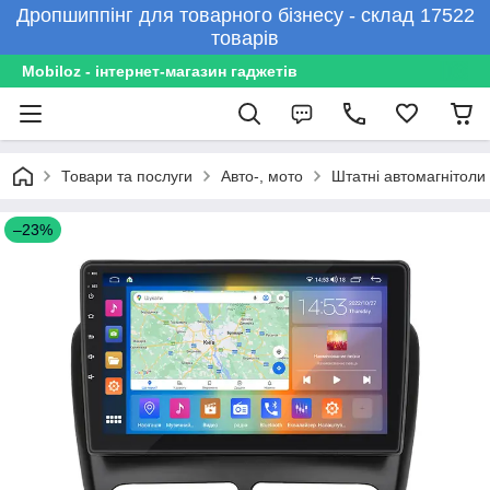
Дропшиппінг для товарного бізнесу - склад 17522
товарів
Mobiloz - інтернет-магазин гаджетів
Товари та послуги
Авто-, мото
Штатні автомагнітоли
–23%