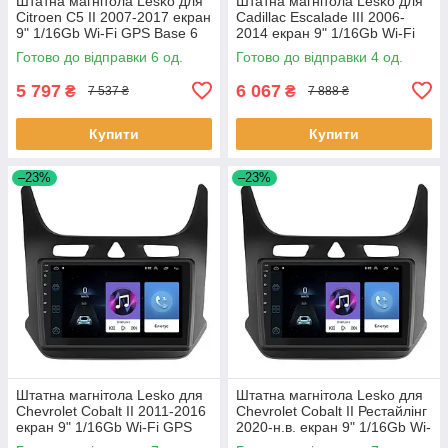
Штатна магнітола Lesko для
Штатна магнітола Lesko для
Citroen C5 II 2007-2017 екран
Cadillac Escalade III 2006-
9" 1/16Gb Wi-Fi GPS Base 6
2014 екран 9" 1/16Gb Wi-Fi
шт.
GPS Base Каміллак 4 шт.
Готово до відправки 6 од.
Готово до відправки 4 од.
5 797
6 067
₴
₴
7 537 ₴
7 888 ₴
Купити
Купити
–23%
–23%
Штатна магнітола Lesko для
Штатна магнітола Lesko для
Chevrolet Cobalt II 2011-2016
Chevrolet Cobalt II Рестайлінг
екран 9" 1/16Gb Wi-Fi GPS
2020-н.в. екран 9" 1/16Gb Wi-
Base Шевроле Кобальт 7 шт.
Fi GPS Base 7 шт.