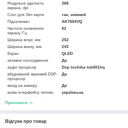
Роздільна здатність
268
екрана, dpi
Слот для Sim карти
так, знімний
Підсилювач
AK7604VQ
Частота оновлення
62
екрану, Гц
Ширина вгорі, мм
252
Ширина внизу, мм
243
Екран
QLED
активне охолодження
Да
аудіо процесор
Dsp toshiba tcb001hq
вбудований звуковий DSP-
Да
процесор
вихід на камеру
Да
мова інтерфейсу типово
українська
Приховати
Відгуки про товар