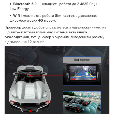
Bluetooth 5.0
— швидкість роботи до 2.4835 Ггц +
Low Energy.
Wifi
і можливість роботи
Sim-карток
в діапазонах
широкосмугових
4G
мереж.
Процесор досить добре справляється з навантаженнями, на
що також істотний вплив має система
активного
охолодження
, тут це кулер з окремим виведенням роз'єму
під живлення 12 вольтів.