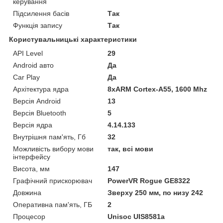
керування
Підсилення басів
Так
Функція запису
Так
Користувальницькі характеристики
API Level
29
Android авто
Да
Car Play
Да
Архітектура ядра
8хARM Cortex-A55, 1600 Mhz
Версія Android
13
Версія Bluetooth
5
Версія ядра
4.14.133
Внутрішня пам'ять, Гб
32
Можливість вибору мови
так, всі мови
інтерфейсу
Висота, мм
147
Графічний прискорювач
PowerVR Rogue GE8322
Довжина
Зверху 250 мм, по низу 242
Оперативна пам'ять, ГБ
2
Процесор
Unisoc UIS8581a