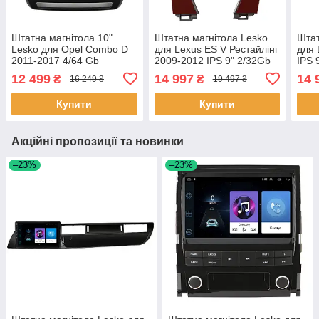
Штатна магнітола 10"
Штатна магнітола Lesko
Штат
Lesko для Opel Combo D
для Lexus ES V Рестайлінг
для 
2011-2017 4/64 Gb
2009-2012 IPS 9" 2/32Gb
IPS 
CarPlay 4G Wi-Fi GPS
CarPlay 4G Wi-Fi GPS
Wi-F
12 499
14 997
14 
₴
₴
16 249 ₴
19 497 ₴
Prime IPS 8 ядер Опель
Prime 2 шт.
шт.
6шт
Купити
Купити
Акційні пропозиції та новинки
–23%
–23%