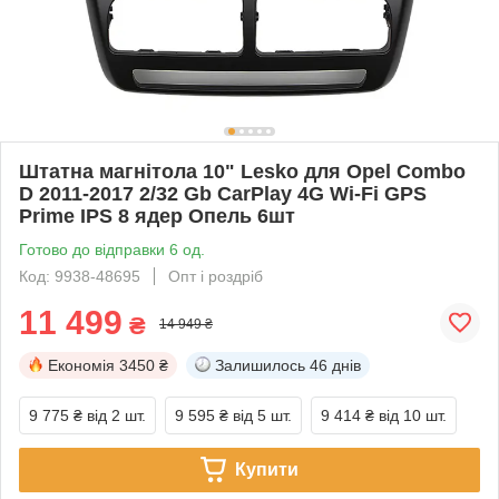
Штатна магнітола 10" Lesko для Opel Combo
D 2011-2017 2/32 Gb CarPlay 4G Wi-Fi GPS
Prime IPS 8 ядер Опель 6шт
Готово до відправки 6 од.
Код: 9938-48695
Опт і роздріб
11 499
₴
14 949 ₴
Економія
3450 ₴
Залишилось
46 днів
9 775 ₴
від 2 шт.
9 595 ₴
від 5 шт.
9 414 ₴
від 10 шт.
Купити