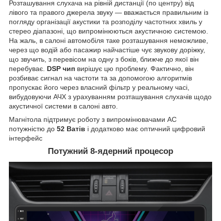
Розташування слухача на рівній дистанції (по центру) від
лівого та правого джерела звуку — вважається правильним із
погляду організації акустики та розподілу частотних хвиль у
стерео діапазоні, що випромінюються акустичною системою.
На жаль, в салоні автомобіля таке розташування неможливе,
через що водій або пасажир найчастіше чує звукову доріжку,
що звучить, з перевісом на одну з боків, ближче до якої він
перебуває.
DSP чип
вирішує цю проблему. Фактично, він
розбиває сигнал на частоти та за допомогою алгоритмів
пропускає його через власний фільтр у реальному часі,
вибудовуючи АЧХ з урахуванням розташування слухачів щодо
акустичної системи в салоні авто.
Магнітола підтримує роботу з випромінювачами АС
потужністю до
52 Ватів
і додатково має оптичний цифровий
інтерфейс
Потужний 8-ядерний процесор